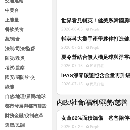
交通運輸
中美台
正能量
世界看見輔英！健美系韓國勇
2026-08-05
餐飲美食
People
輔英科大攜手產學夥伴打造健康
蔬/素食
2026-07-21
People
法制/司法/監督
夏令營結合無人機足球與淨零
防災/救災
2026-07-15
民眾日報
考試/監察
iPAS淨零碳證照含金量再升
國安/國防/外交
2026-07-15
民眾日報
綠能
自然/地理/景觀/地球
內政/社會/福利/弱勢/慈善
都市發展與都市建設
財務金融/稅制改革
女童62%面積燒傷 爸爸陪
選舉/民調
2026-07-29
People