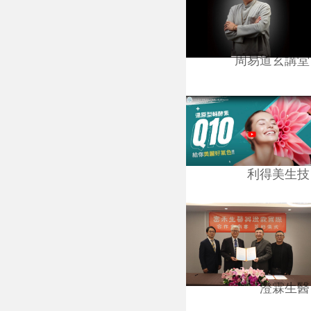
周易道玄講堂
利得美生技
澄霖生醫