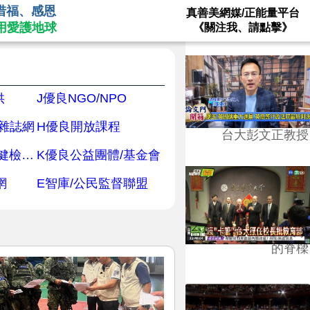
惜福、感恩
真善美網媒/正能量平台
用愛護地球
《關注我、請點擊》
供
J優良NGO/NPO
/雜誌網
H優良開放課程
台大彭文正教授
O優良健康養生/健檢/照護
K優良公益團體/基金會
網
E智庫/公民監督聯盟
台學版的54/64》大學
的脊樑