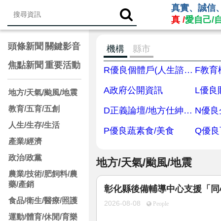
真實、誠信
真 /
愛自己/
頭條新聞
關鍵影音
機構
縣市
焦點新聞
重要活動
R優良個體戶(人生諮商/網媒/代書/律師/會計師/建築師/保險）
F教育
A政府公開資訊
L優良
地方/天氣/颱風/地震
教育/五育/五創
D正義論壇/地方仕紳/專家學者
N優良
人生/生存/生活
P優良蔬素食/美食
Q優良
產業/經濟
政治/政黨
地方/天氣/颱風/地震
農業/技術/肥飼料/農
藥/產銷
彰化縣後備輔導中心支援「同
食品/衛生/醫療/照護
2026-08-08
People
運動/體育/休閒/育樂