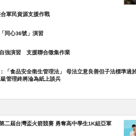
整合軍民資源支援作戰
「同心36號」演習
自強演習 支援聯合徵集作業
：「食品安全衛生管理法」 母法立意良善但子法標準過
三級管理終將淪為紙上談兵
第二屆台灣盃火箭競賽 勇奪高中學生1K組亞軍