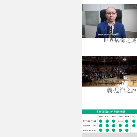
世界病毒之謎
哈佛大學開放課程：正
義-思辯之旅