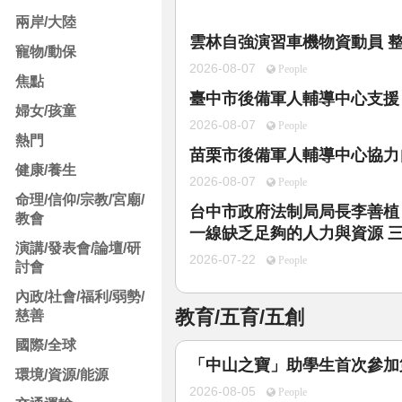
兩岸/大陸
雲林自強演習車機物資動員 
寵物/動保
2026-08-07
People
焦點
臺中市後備軍人輔導中心支援
婦女/孩童
2026-08-07
People
熱門
苗栗市後備軍人輔導中心協力
健康/養生
2026-08-07
People
命理/信仰/宗教/宮廟/
台中市政府法制局局長李善植
教會
一線缺乏足夠的人力與資源 
演講/發表會/論壇/研
2026-07-22
People
討會
內政/社會/福利/弱勢/
教育/五育/五創
慈善
國際/全球
「中山之寶」助學生首次參加
環境/資源/能源
2026-08-05
People