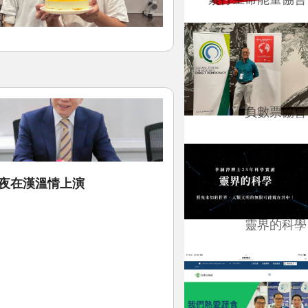
負數票協會
之夜在漢溫情上演
靈界的科學