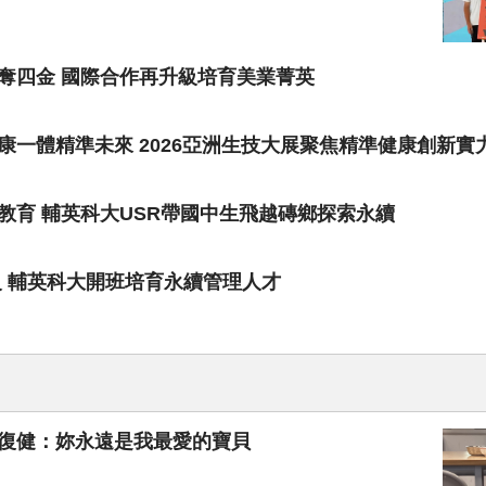
奪四金 國際合作再升級培育美業菁英
一體精準未來 2026亞洲生技大展聚焦精準健康創新實
教育 輔英科大USR帶國中生飛越磚鄉探索永續
級 輔英科大開班培育永續管理人才
伴復健：妳永遠是我最愛的寶貝