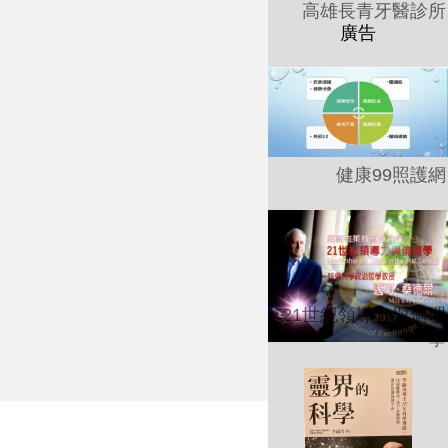
高雄長青牙醫診所
健康99照護網
21世紀領導力與倫理
學