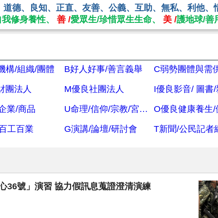
、道德、良知、正直、友善、公義、互助、無私、利他、
自我修身養性、
善 /
愛眾生/珍惜眾生生命、
美 /
護地球/善
機構/組織/團體
B好人好事/善言義舉
C弱勢團體與需
財團法人
M優良社團法人
I優良影音/ 圖書
企業/商品
U命理/信仰/宗教/宮廟/教會
百工百業
G演講/論壇/研討會
T新聞/公民記者
心36號」演習 協力假訊息蒐證澄清演練