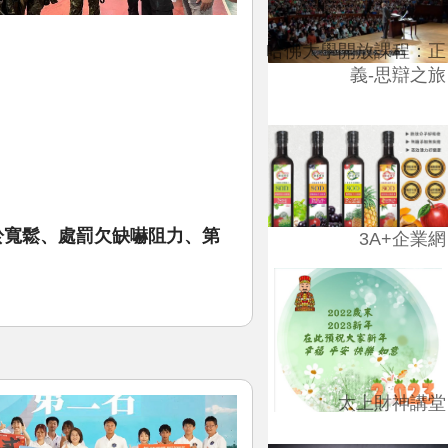
哈佛大學開放課程：正
義-思辯之旅
於寬鬆、處罰欠缺嚇阻力、第
3A+企業網
太上財神講堂