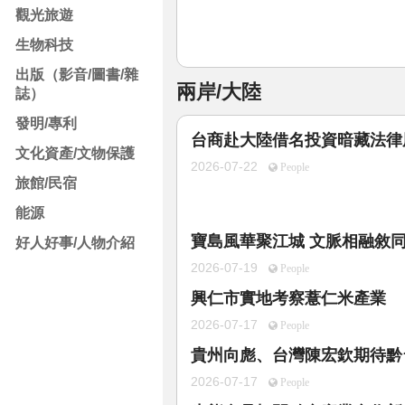
觀光旅遊
生物科技
出版（影音/圖書/雜
兩岸/大陸
誌）
發明/專利
台商赴大陸借名投資暗藏法律
文化資產/文物保護
2026-07-22
People
旅館/民宿
能源
寶島風華聚江城 文脈相融敘
好人好事/人物介紹
2026-07-19
People
興仁市實地考察薏仁米產業
2026-07-17
People
貴州向彪、台灣陳宏欽期待黔
2026-07-17
People