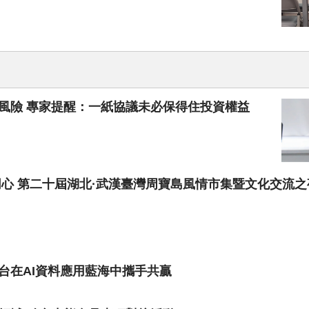
風險 專家提醒：一紙協議未必保得住投資權益
同心 第二十屆湖北·武漢臺灣周寶島風情市集暨文化交流
台在AI資料應用藍海中攜手共贏