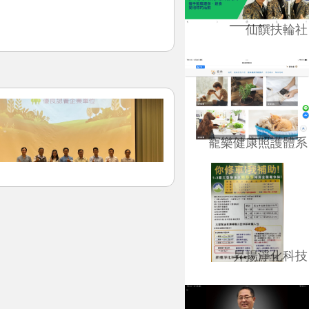
仙饌扶輪社
寵樂健康照護體系
昇揚淨化科技