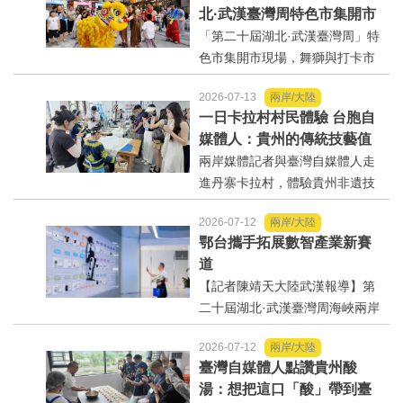
北·武漢臺灣周特色市集開市
選舉/民調
岸的20支優質團隊成功晉級總決
迎客
「第二十屆湖北·武漢臺灣周」特
賽，經過激烈的現場演說...
色市集開市現場，舞獅與打卡市
觀光旅遊
民互動。【記者陳靖天大陸武漢
2026-07-13
兩岸/大陸
報導】「寶島風華·夢聚江城—第
生物科技
一日卡拉村村民體驗 台胞自
二十屆湖北·武漢臺灣周寶島風情
媒體人：貴州的傳統技藝值
市集」開市活動，11日在武...
得傳承下去
兩岸媒體記者與臺灣自媒體人走
出版（影音/圖書/雜誌）
進丹寨卡拉村，體驗貴州非遺技
藝蠟染與銀飾製作，感受傳統文
發明/專利
2026-07-12
兩岸/大陸
化的獨特魅力。【記者陳靖天大
鄂台攜手拓展數智產業新賽
陸貴州報導】在丹寨卡拉村當一
文化資產/文物保護
道
日村民是什麼體驗？參加「兩岸
【記者陳靖天大陸武漢報導】第
媒體感知多彩貴州—黔...
二十屆湖北·武漢臺灣周海峽兩岸
旅館/民宿
（武漢）數智產業合作交流會10
2026-07-12
兩岸/大陸
日下午在武漢舉行，兩岸百餘名
能源
臺灣自媒體人點讚貴州酸
專家學者、行業代表熱議數智產
湯：想把這口「酸」帶到臺
業發展和合作機遇。會上，武漢