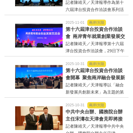
流會在津成功舉辦
記者陳靖天／天津報導作為第十
與會專家學者達成一致的共...
六屆津台投資合作洽談會系列活
動之一，10月29日下午以「兩岸
2025-11-01
兩岸/大陸
同心承醫韻智匯健康向未來」為
第十六屆津台投資合作洽談
主題的京津冀台大健康產業交流
會 兩岸青年就業創業發展交
會在天津薩馬蘭奇紀念館成功舉
流會
記者陳靖天／天津報導第十六屆
辦。天津市政協港澳臺...
津台投資合作洽談會，29日下午
在天津濱海高新區舉辦「兩岸青
2025-10-31
兩岸/大陸
年就業創業發展交流會」，吸引
第十六屆津台投資合作洽談
兩岸政商青年代表逾百人與會。
會開幕 聚焦兩岸融合發展新
天津市台辦主任靳凡致詞時強
機遇
記者陳靖天／天津報導以「融合
調，大陸高質量發展為台灣青...
新發展共創新未來」為主題的第
十六屆津台投資合作洽談會29日
2025-10-31
兩岸/大陸
在大陸天津開幕，兩岸各界800多
中共中央台辦、國務院台辦
位代表共商經貿與發展機遇。本
主任宋濤在天津會見即將接
屆津台會於10月28日至31日舉
任國民黨副主席的馬英九基
記者陳靖天／天津報導中共中央
辦，將圍繞人工智慧...