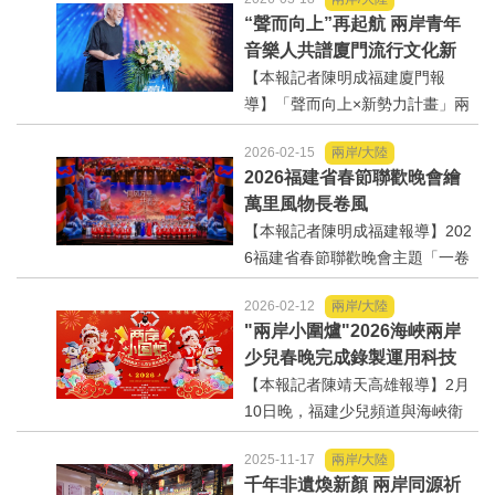
日漸頻繁，台灣人民於中國大陸
“聲而向上”再起航 兩岸青年
經商、工作及求學的人數也日益
音樂人共譜廈門流行文化新
增加，許多台灣人民也會在中國
篇章
【本報記者陳明成福建廈門報
大陸置產，這些在中國大陸置...
導】「聲而向上×新勢力計畫」兩
岸（廈門）青年音樂人創作
2026-02-15
兩岸/大陸
營」，18日上午在廈門廣電集團
2026福建省春節聯歡晚會繪
啟動。由廈門衛視、騰訊音樂
萬里風物長卷風
人、廈門廣播影視文化有限公司
【本報記者陳明成福建報導】202
及TME音樂學堂聯合主辦，15
6福建省春節聯歡晚會主題「一卷
位...
春風三地書」，繪萬里風物長卷
2026-02-12
兩岸/大陸
風，雕塑了八閩的山與海，又將
"兩岸小圍爐"2026海峽兩岸
這裡的呼吸節律渡向四海。福建
少兒春晚完成錄製運用科技
先民將祈風祭海的虔誠刻在山
與藝術深度融合展現兩岸童
【本報記者陳靖天高雄報導】2月
頂，盼來季風送福船遠航...
心共迎新春
10日晚，福建少兒頻道與海峽衛
視聯合制作的"兩岸小圍爐"——2
2025-11-17
兩岸/大陸
026海峽兩岸少兒春節聯歡晚會在
千年非遺煥新顏 兩岸同源祈
福建省廣播影視集團完成錄製。