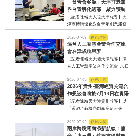
「台青會客廳」天津打造無
嘉賓齊聚荊楚，共敘親情、共話
界台青孵化總部 聚力護航
合作、共謀發展。本屆台灣週由
台青紮根、深化兩岸青年交
【記者陳靖天大陸天津報導】天
湖北省人民政府、...
融合作
津市持續優化對台青年創業服務
環境，協助來津發展的台青在陌
2026-07-09
兩岸/大陸
生城市快速適應新環境、搭建在
津台人工智慧產業合作交流
地人脈圈層、對接優質產業資
會在津成功舉辦
源。天津市台辦新聞處處長史文
【記者陳靖天大陸天津報導】津
澤9日上午安排「台青會客廳」
台人工智慧產業合作交流會，8日
交...
下午在天津新區天開華苑科技園
2026-07-09
兩岸/大陸
成功舉辦。緊扣本屆津台投洽會
2026年貴州·臺灣經貿交流合
「深化津台科創融合、賦能數位
作懇談會將於7月13日在貴陽
產業發展」核心主旨，聚焦人工
開幕
【記者陳靖天大陸貴州報導】以
智慧前沿技術、產業落地應用...
「乘融合新機遇創產業新未來」
為主題的2026年貴州·臺灣經貿交
2026-07-09
兩岸/大陸
流合作懇談會（簡稱「黔台
兩岸跨境電商添新航線！廈
會」）將於7月13日在貴陽開幕，
金「小三通」航線實現對臺