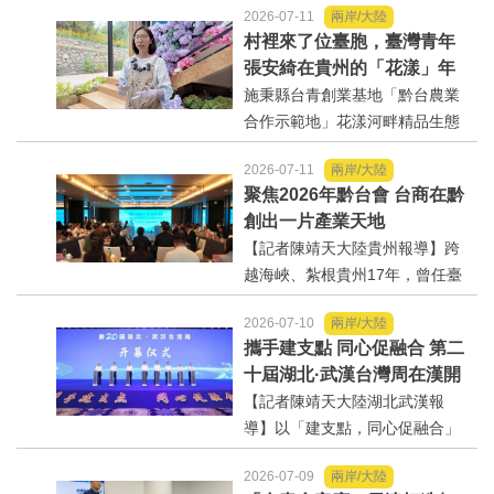
2026-07-11
兩岸/大陸
動，9日在貴州省黔東南苗族侗族
村裡來了位臺胞，臺灣青年
自治州正式啟動，兩岸媒體記者
張安綺在貴州的「花漾」年
與臺灣自媒體人30餘人深入貴州
華
施秉縣台青創業基地「黔台農業
黔東...
合作示範地」花漾河畔精品生態
農業旅遊觀光園，基地負責人、
2026-07-11
兩岸/大陸
臺灣青年張安綺訴說開始自己
聚焦2026年黔台會 台商在黔
「花漾」年華的故事。【記者陳
創出一片產業天地
靖天大陸貴州報導】參加「兩岸
【記者陳靖天大陸貴州報導】跨
媒體感知多彩貴州—黔東...
越海峽、紮根貴州17年，曾任臺
灣宜蘭大學食品科技學系教授的
2026-07-10
兩岸/大陸
余嚴尊，因一顆佈滿小刺的野果
攜手建支點 同心促融合 第二
「刺梨」，將貴州視為第二故
十屆湖北·武漢台灣周在漢開
鄉。累計申請專利62項、商標64
幕 郭金龍、關志鷗、李殿
【記者陳靖天大陸湖北武漢報
1個，構建從種植到深加工的...
勳、潘賢掌、蕭旭岑等出席
導】以「建支點，同心促融合」
為主題的第二十屆湖北·武漢台灣
2026-07-09
兩岸/大陸
周10日上午在武漢開幕，近千名