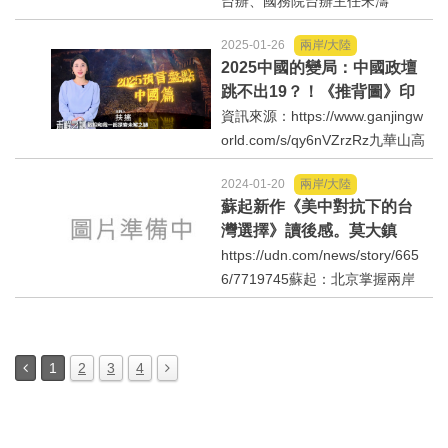
金會執行長蕭旭岑
台辦、國務院台辦主任宋濤
（右），28日在天津會與即將接
2025-01-26
兩岸/大陸
任國民黨副主席的馬英九基金會
2025中國的變局：中國政壇
執行長蕭旭岑（左）舉行會見。
跳不出19？！《推背圖》印
宋濤重申，願與國民黨在堅持
證《皇極經世》巨變之
資訊來源：https://www.ganjingw
「一個中國原則」和「九二共
象？！
orld.com/s/qy6nVZrzRz九華山高
識」...
僧親口告訴黨魁「滅共人」特
2024-01-20
兩岸/大陸
徵！中國政壇跳不出19？！《推
蘇起新作《美中對抗下的台
背圖》印證《皇極經世》巨變之
灣選擇》讀後感。莫大鎮
象？美國每76年遇大變川普就
（1/17/2024）
https://udn.com/news/story/665
職！
6/7719745蘇起：北京掌握兩岸
和戰台灣人已視「兩國」為新常
態https://www.gvm.com.tw/articl
e/109431?utm_source=line&utm
1
2
3
4
_medium=social&utm_campaign
=chatbot_cust...