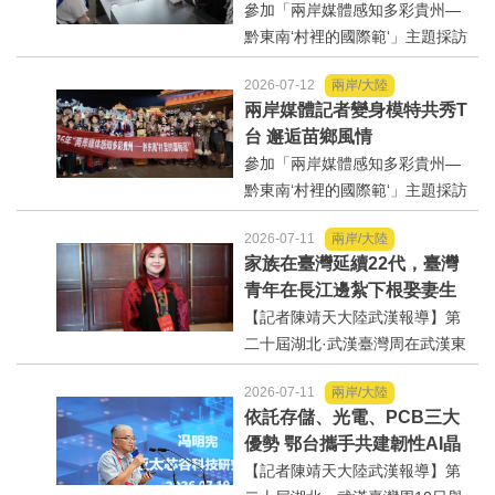
好人好事/人物介紹
灣去
參加「兩岸媒體感知多彩貴州—
東湖高新區發佈...
黔東南‘村裡的國際範‘」主題採訪
活動的海峽兩岸30餘名媒體記者
2026-07-12
兩岸/大陸
走進貴州玉夢食品（集團）有限
兩岸媒體記者變身模特共秀T
公司，感受貴州特色酸湯帶來的
台 邂逅苗鄉風情
獨特味蕾體驗【記者陳靖天大陸
參加「兩岸媒體感知多彩貴州—
貴州報...
黔東南‘村裡的國際範‘」主題採訪
活動的海峽兩岸30餘名媒體記者
2026-07-11
兩岸/大陸
走來到貴州「村T」發源地凱裡苗
家族在臺灣延續22代，臺灣
侗風情園，邂逅苗鄉風情【記者
青年在長江邊紮下根娶妻生
陳靖天大陸貴州報導】參加「兩
子
【記者陳靖天大陸武漢報導】第
岸媒...
二十屆湖北·武漢臺灣周在武漢東
湖國際會議中心開幕。此次活動
2026-07-11
兩岸/大陸
以「攜手建支點，同心促融合」
依託存儲、光電、PCB三大
為主題，兩岸近千名嘉賓參加。
優勢 鄂台攜手共建韌性AI晶
與往屆相比，今年的臺灣周更注
片供應鏈
【記者陳靖天大陸武漢報導】第
重「人」的溫度，從...