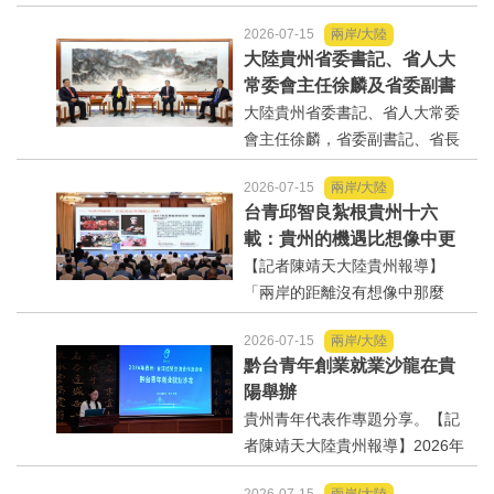
引了200餘名來自臺灣的企業家、
2026-07-15
兩岸/大陸
青年菁英和行業專家參與，與貴
內政/社會/福利/弱勢/慈善
大陸貴州省委書記、省人大
州各界人士共敘情誼、共商合
常委會主任徐麟及省委副書
作。【記者陳靖天大陸貴州報
記、省長李炳軍會見出席202
大陸貴州省委書記、省人大常委
國際/全球
導】以「乘融合新機遇...
6年貴州·臺灣經貿交流合作懇
會主任徐麟，省委副書記、省長
談會部分嘉賓
李炳軍13日在貴陽會見來黔出席2
環境/資源/能源
2026-07-15
兩岸/大陸
026年貴州·臺灣經貿交流合作懇
台青邱智良紮根貴州十六
談會的新黨主席吳成典等嘉賓。
交通運輸
載：貴州的機遇比想像中更
【記者陳靖天大陸貴州報導】大
多
【記者陳靖天大陸貴州報導】
陸貴州省委書記、...
「兩岸的距離沒有想像中那麼
中美台
遠，貴州的機遇遠比想像中更
2026-07-15
兩岸/大陸
多。」在2026年貴州·臺灣經貿交
正能量
黔台青年創業就業沙龍在貴
流合作懇談會上，來自臺灣苗栗
陽舉辦
的邱智良回首16年前跨海來黔的
餐飲美食
貴州青年代表作專題分享。【記
經歷，坦言那...
者陳靖天大陸貴州報導】2026年
貴州·臺灣經貿交流合作懇談會系
蔬/素食