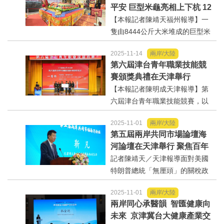
平安 巨型米龜亮相上下杭 12
晚會不僅是兩岸少兒文藝交流的
月22日將舉行起龜活動分送
【本報記者陳靖天福州報導】一
盛...
福氣
隻由8444公斤大米堆成的巨型米
龜，11月15日在大陸福建福州市
2025-11-14
兩岸/大陸
上下杭張真君祖殿亮相，吸引大
第六屆津台青年職業技能競
批市民遊客信眾圍繞米龜祈願，
賽頒獎典禮在天津舉行
瞭解張聖君傳說和「米龜祈福」
【本報記者陳明成天津報導】第
民俗，感受中華傳統文化的魅...
六屆津台青年職業技能競賽，以
「文化創新驅動·津台融合發展」
2025-11-01
兩岸/大陸
為主題，吸引兩岸多所大學師生
第五屆兩岸共同市場論壇海
參與，透過「競賽+論壇」形式，
河論壇在天津舉行 聚焦百年
深化津台職業教育合作與青年交
變局大背景下的兩岸經濟融
記者陳靖天／天津報導面對美國
流。第六屆津台...
合發展新動能
特朗普總統「無厘頭」的關稅政
策，台灣高新產業將面臨市場重
2025-11-01
兩岸/大陸
新調整的痛苦抉擇。30日在天津
兩岸同心承醫韻 智匯健康向
燕園國際會議中心舉行的第五屆
未來 京津冀台大健康產業交
兩岸共同市場論壇海河論壇上，