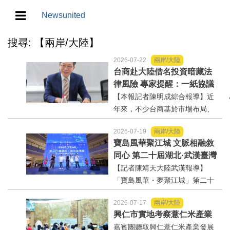
Newsunited
搜尋: 【兩岸/大陸】
地方/天氣/颱風/地震
2026-07-22
兩岸/大陸
教育/五育/五創
台商赴大陸借名投資暗藏法
律風險 專家提醒：一紙協議
未必保得住投資權益
【本報記者陳明成綜合報導】近
人生/生存/生活
年來，不少台商基於市場布局、
產業合作或政策因素，選擇透過
產業/經濟
2026-07-19
兩岸/大陸
隱名投資方式中國大陸。然而，
寶島風華聚江城 文脈相融敘
看似便利的投資模式，卻可能隱
政治/政黨
同心 第二十屆湖北·武漢臺灣
藏股權歸屬、投資收益、經營控
周寶島風情市集暨文化交流
【記者陳靖天大陸武漢報導】
制權及法律責任等風險，一旦...
之夜在漢溫情上演
「寶島風華・夢聚江城」第二十
農業/技術/肥飼料/農藥/產銷
屆湖北・武漢臺灣周寶島風情市
2026-07-17
兩岸/大陸
集暨文化交流之夜，7月16日晚上
食品/衛生/醫療/照護
興仁市實地考察薏仁米產業
在武漢武商夢時代一樓中庭溫情
嘉賓團聽取興仁薏仁米產業發展
上演，歌聲文脈聯結兩地，這場