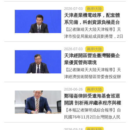
杉，2日上午在第十七屆津台投資
2026-07-03
兩岸/大陸
合作洽談會新聞發佈會上，針對
天津產業機電雄厚，配套體
吸引臺商臺企來津發展人工智能
系完備，科創資源負極是台
產業方面具備優勢表示，高新區
商來投資新業的理想沃土
【記者陳靖天大陸天津報導】天
作為國家自主創新示範區，也...
津市投促局黨組成員劉勇聲，2日
上午在第十七屆津台投資合作洽
2026-07-03
兩岸/大陸
談會新聞發佈會上回答記者提問
天津經開區營造臺灣醫藥企
關於天津在產業發展方面有哪些
業優質營商環境
突出優勢，目前台資企業在天津
【記者陳靖天大陸天津報導】天
的融合情況，未來還有哪些...
津經濟技術開發區管委會投促辦
主任孫啟俊，2日上午在第十七屆
2026-06-26
兩岸/大陸
津台投資合作洽談會新聞發佈會
鄭瑞崙律師受邀海基會巡迴
上，說明天津市作為北方生物醫
開講 剖析兩岸繼承程序與權
藥產業高地，天津經開區能為臺
益保障
【本報記者陳明成綜合報導】自
灣醫藥大健康行業的創業者和...
民國76年11月2日台灣開放人民
到大陸探親以來，兩岸人民交流
2026-03-18
兩岸/大陸