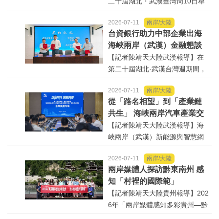
二十屆湖北・武漢臺灣周10日舉
辦海峽兩岸數智產業專題交流
2026-07-11
兩岸/大陸
會，臺灣亞太高科技產業發展促
台資銀行助力中部企業出海
進協會副會長、臺灣交通大學終
海峽兩岸（武漢）金融懇談
身教授馮明憲圍繞全球數智產業
會促成多項合作
【記者陳靖天大陸武漢報導】在
趨勢作主題演講，他提出，湖
第二十屆湖北·武漢台灣週期間，
北...
由江漢區人民政府主辦的「海峽
2026-07-11
兩岸/大陸
兩岸（武漢）金融服務外貿發展
從「路名相望」到「產業鏈
懇談會」10日在太平洋金融廣場
共生」 海峽兩岸汽車產業交
舉行。本次活動以「金融賦能融
流會在漢舉行，台商在車穀
【記者陳靖天大陸武漢報導】海
促兩岸」為主題...
年創產值近百億元
峽兩岸（武漢）新能源與智慧網
聯汽車產業融合發展交流會，10
2026-07-11
兩岸/大陸
日在武漢經開區舉行，台資企業
兩岸媒體人探訪黔東南州 感
代表，大陸整車廠、重點汽車零
知「村裡的國際範」
部件供應商、區內重點台資企業
【記者陳靖天大陸貴州報導】202
代表等約300名領導嘉賓齊聚
6年「兩岸媒體感知多彩貴州—黔
一...
東南‘村裡的國際範‘」主題採訪活