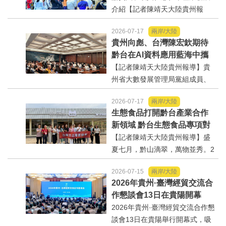
運動/體育/休閒/育樂
介紹【記者陳靖天大陸貴州報
融美食、文創、歌舞、匠人分
導】參加2026貴州·臺灣經貿交流
享...
2026-07-17
兩岸/大陸
合作懇談會、黔台特色產業助力
兩岸/大陸
貴州向彪、台灣陳宏欽期待
鄉村振興對接會的臺灣嘉賓組
黔台在AI資料應用藍海中攜
團，7月15日，到興仁市實地考
寵物/動保
手共贏
【記者陳靖天大陸貴州報導】貴
察，深入調研興仁薏仁米...
州省大數發展管理局黨組成員、
焦點
副局長向彪，14日，在2026年貴
2026-07-17
兩岸/大陸
州・臺灣經貿交流合作懇談會黔
生態食品打開黔台產業合作
台大數據與人工智能產業對接會
婦女/孩童
新領域 黔台生態食品專項對
上表示，召開黔台大數據與人工
接活動
【記者陳靖天大陸貴州報導】盛
智能產業對接會，旨在搭建兩...
熱門
夏七月，黔山滴翠，萬物並秀。2
026年貴州·臺灣經貿交流合作懇
健康/養生
2026-07-15
兩岸/大陸
談會「黔台生態食品專項對接活
2026年貴州·臺灣經貿交流合
動」於7月13日至16日舉行。近3
作懇談會13日在貴陽開幕
0名台商代表跨海而來，踏訪貴州
命理/信仰/宗教/宮廟/教會
2026年貴州·臺灣經貿交流合作懇
生態食品產業一線，...
談會13日在貴陽舉行開幕式，吸
演講/發表會/論壇/研討會