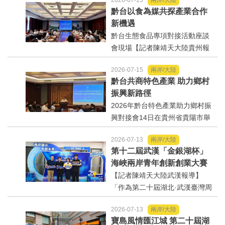
2026-07-15
兩岸/大陸
列活動之一的黔台青年創業就業
黔台以食為媒共探產業合作
沙龍，14日在貴陽舉辦。省青年
法制/司法/監督
新機遇
聯合會主席李劍在致辭中表示，
黔台生態食品專項對接活動座談
貴州深耕大資...
防災/救災
會現場【記者陳靖天大陸貴州報
導】作為2026年貴州·臺灣經貿交
2026-07-15
兩岸/大陸
流合作懇談會的專場活動之一，
考試/監察
黔台共商特色產業 助力鄉村
以「黔台合作·共品未來」為主題
振興新路徑
的黔台生態食品專項對接活動在
國安/國防/外交
2026年黔台特色產業助力鄉村振
此啟幕。...
興對接會14日在貴州省貴陽市舉
綠能
行。【記者陳靖天大陸貴州報
2026-07-13
兩岸/大陸
導】2026年黔台特色產業助力鄉
第十二屆武漢「金銀湖杯」
村振興對接會14日在貴州省貴陽
自然/地理/景觀/地球
海峽兩岸青年創新創業大賽
市舉行，來自臺灣的農業企業代
在漢舉行
【記者陳靖天大陸武漢報導】
表、專家學者，以及貴州省相...
都市發展與都市建設
「作為第二十屆湖北·武漢臺灣周
重點活動之一，第十二屆武漢
財務金融/稅制改革
2026-07-13
兩岸/大陸
「金銀湖杯」海峽兩岸青年創新
寶島風情匯江城 第二十屆湖
創業大賽11日在漢舉行。來自兩