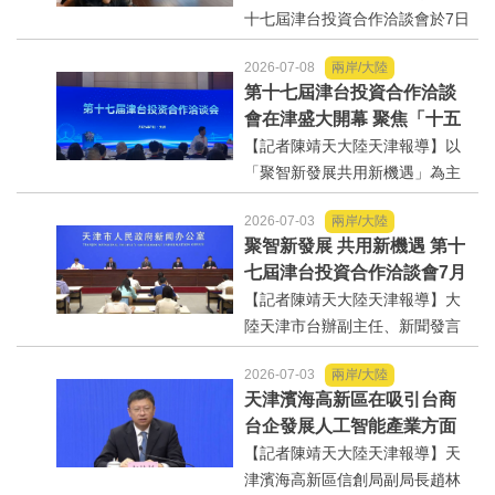
花」
十七屆津台投資合作洽談會於7日
至11日在天津隆重登場，同步配
2026-07-08
兩岸/大陸
套舉辦「2026兩岸媒體行」系列
第十七屆津台投資合作洽談
活動，特別選定從天津最具代表
會在津盛大開幕 聚焦「十五
性的百年美食名片「桂發祥」出
五」新機遇 兩岸共促產業融
【記者陳靖天大陸天津報導】以
發，共同見證中華傳統飲食文...
合發展
「聚智新發展共用新機遇」為主
題的第十七屆津台投資合作洽談
2026-07-03
兩岸/大陸
會，8日上午在萬麗天津賓館隆重
聚智新發展 共用新機遇 第十
舉行，現場以台語鋼琴演奏台語
七屆津台投資合作洽談會7月
歌曲《望春風》、《你是我兄
7日至7月12日在天津舉辦
【記者陳靖天大陸天津報導】大
弟》等曲目穿場，營造濃厚台...
陸天津市台辦副主任、新聞發言
人徐恒，2日在第十七屆津台投資
2026-07-03
兩岸/大陸
合作洽談會新聞發佈會上表示，
天津濱海高新區在吸引台商
津台投資合作洽談會，從2008年
台企發展人工智能產業方面
至今已成功舉辦16屆，津台會已
具備優勢
【記者陳靖天大陸天津報導】天
成為兩岸重要的經貿交流合...
津濱海高新區信創局副局長趙林