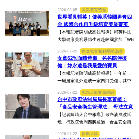
主辦的「2026第二屆台灣盃火箭競賽，
2026-08-05
教育/五育/五創
一路過關斬將，順利完成火箭發射，並
世界看見輔英！健美系韓國勇奪四
將全箭完整回收，勇奪高中學生1K組亞
金 國際合作再升級培育美業菁英
軍，表現亮眼。陳國清...
【本報記者陳明成高雄報導】輔英科技
大學健康美容系師生遠赴韓國參加「WB
AA第25屆世界美容藝術與設計國際大
2026-07-29
內政/社會/福利/弱勢/慈善
賽」及「2026WBAGlobalTripleChallen
女童62%面積燒傷 爸爸陪伴復
ge全球美學現場賽」，展現紮實專業實
健：妳永遠是我最愛的寶貝
力，師生聯手勇奪四金、...
【本報記者陳明成高雄報導】一年前，
一場居家意外造成一家四口受傷，其中
當時年僅四歲的女兒芸芸全身62%面積
2026-07-22
地方/天氣/颱風/地震
燒傷，在加護病房搶救超過兩個月，並
台中市政府法制局局長李善植：
歷經在陽光基金會近一年的漫長復復健
「食品安全衛生管理法」 母法立意
及陪伴下，芸芸將於八月重返...
良善但子法標準過於寬鬆、處罰欠
【記者陳靖天台中報導】致癌油風波延
缺嚇阻力、第一線缺乏足夠的人力
燒，行政院會周四將通過「食品安全衛
與資源 三級管理終將淪為紙上談兵
生管理法」修法。行政院長卓榮泰20日
2026-07-22
兩岸/大陸
說明十大修法重點，其中增訂地方主管