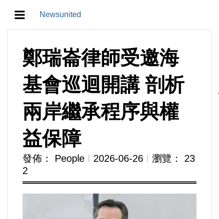
Newsunited
地方/天氣/颱風/地震
鄭瑞崙律師受邀海
教育/五育/五創
基會巡迴開講 剖析
人生/生存/生活
兩岸繼承程序與權
產業/經濟
益保障
政治/政黨
發佈： People
Ι
2026-06-26
Ι
瀏覽： 23
2
農業/技術/肥飼料/農藥/產銷
食品/衛生/醫療/照護