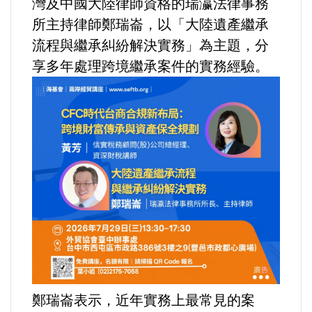
灣及中國大陸律師資格的瑞瀛法律事務
所主持律師鄭瑞崙，以「大陸遺產繼承
法制/司法/監督
流程與繼承糾紛解決實務」為主題，分
防災/救災
享多年處理跨境繼承案件的實務經驗。
考試/監察
國安/國防/外交
綠能
自然/地理/景觀/地球
都市發展與都市建設
財務金融/稅制改革
鄭瑞崙表示，近年實務上最常見的案