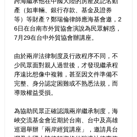
跨海繼承他在中國大陸的房產及記名動
產（如車輛、銀行存款、基金及證券
內政/社會/福利/弱勢/慈善
等）等財產？鄭瑞倫律師應海基會邀，2
6日在台南市外貿協會演說為民眾解惑，
國際/全球
7月29在台中外貿協會辦講座。
環境/資源/能源
由於兩岸法律制度及行政程序不同，不
少民眾面對親人過世後，才發現繼承程
交通運輸
序遠比想像中複雜，甚至因文件準備不
中美台
完整、身分認定困難或不熟悉法規，而
導致權益受損。
正能量
為協助民眾正確認識兩岸繼承制度，海
餐飲美食
峽交流基金會近期於台南、台中及高雄
巡迴舉辦「兩岸經貿講座」，邀請具台
蔬/素食