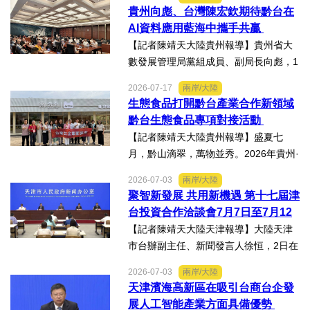
色產業助力鄉村振興對接會的臺灣嘉賓
貴州向彪、台灣陳宏欽期待黔台在
組團，7月15日，到興仁市實地考察，深
AI資料應用藍海中攜手共贏
入調研興仁薏仁米...
【記者陳靖天大陸貴州報導】貴州省大
數發展管理局黨組成員、副局長向彪，1
4日，在2026年貴州・臺灣經貿交流合
2026-07-17
兩岸/大陸
作懇談會黔台大數據與人工智能產業對
生態食品打開黔台產業合作新領域
接會上表示，召開黔台大數據與人工智
黔台生態食品專項對接活動
能產業對接會，旨在搭建兩...
【記者陳靖天大陸貴州報導】盛夏七
月，黔山滴翠，萬物並秀。2026年貴州·
臺灣經貿交流合作懇談會「黔台生態食
2026-07-03
兩岸/大陸
品專項對接活動」於7月13日至16日舉
聚智新發展 共用新機遇 第十七屆津
行。近30名台商代表跨海而來，踏訪貴
台投資合作洽談會7月7日至7月12
州生態食品產業一線，...
日在天津舉辦
【記者陳靖天大陸天津報導】大陸天津
市台辦副主任、新聞發言人徐恒，2日在
第十七屆津台投資合作洽談會新聞發佈
2026-07-03
兩岸/大陸
會上表示，津台投資合作洽談會，從200
天津濱海高新區在吸引台商台企發
8年至今已成功舉辦16屆，津台會已成為
展人工智能產業方面具備優勢