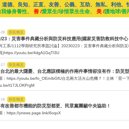
、道德、良知、正直、友善、公義、互助、無私、利他、
自我修身養性、
善 /
愛眾生/珍惜眾生生命、
美 /
護地球/善
-26
防災/救災
3/2/23：災害事件典藏分析與防災科技應用(國家災害防救科技中心
河工系/1112學期研究所專題討論】20230223：災害事件典藏分析與
ttps://youtu.be/4dgA1GqTl3U
-17
防災/救災
是台北的最大隱憂、台北應該積極的作兩件事情卻沒有作：防災
：https://youtu.be/fo_OEmIbGfU台北兩大活火山危機？！士林
utu.be/t17JLOKPrgM
-16
防災/救災
具有改善都市機能的防災型都更、民眾黨團籲中央協助！
ttps://ynews.page.link/6oqxX