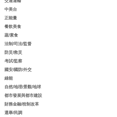
交通運輸
中美台
正能量
餐飲美食
蔬/素食
法制/司法/監督
防災/救災
考試/監察
國安/國防/外交
綠能
自然/地理/景觀/地球
都市發展與都市建設
財務金融/稅制改革
選舉/民調