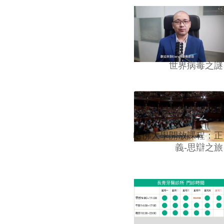
世界病毒之謎
哈佛大學開放課程：正
義-思辯之旅