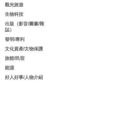
觀光旅遊
生物科技
出版（影音/圖書/雜
誌）
發明/專利
文化資產/文物保護
旅館/民宿
能源
好人好事/人物介紹