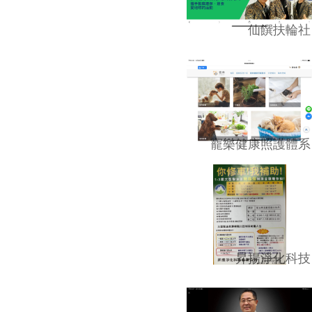
仙饌扶輪社
寵樂健康照護體系
昇揚淨化科技