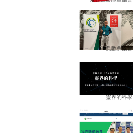
負數票協會
靈界的科學