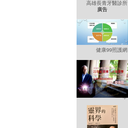
高雄長青牙醫診所
健康99照護網
21世紀領導力與倫理
學