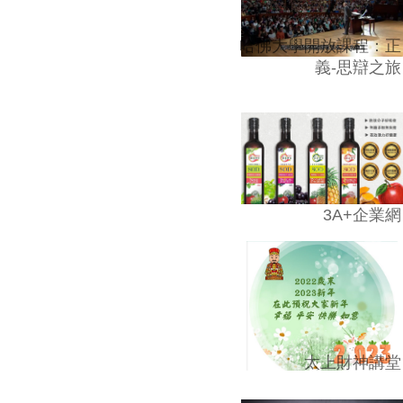
哈佛大學開放課程：正
義-思辯之旅
3A+企業網
太上財神講堂