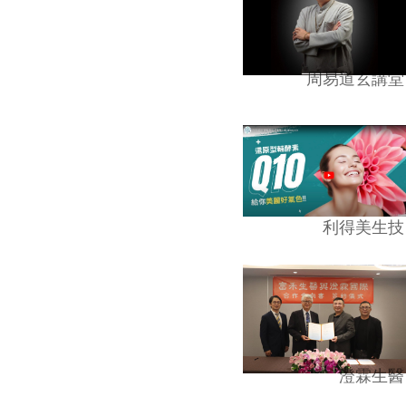
周易道玄講堂
利得美生技
澄霖生醫