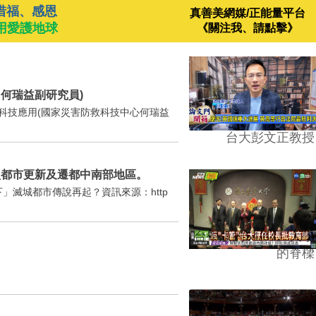
惜福、感恩
真善美網媒/正能量平台
用愛護地球
《關注我、請點擊》
 何瑞益副研究員)
防災科技應用(國家災害防救科技中心何瑞益
台大彭文正教授
型都市更新及遷都中南部地區。
「晃一下」滅城都市傳說再起？資訊來源：http
台學版的54/64》大學
的脊樑