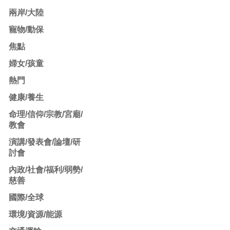
兩岸/大陸
寵物/動保
焦點
婦女/孩童
熱門
健康/養生
命理/信仰/宗教/宮廟/
教會
演講/發表會/論壇/研
討會
內政/社會/福利/弱勢/
慈善
國際/全球
環境/資源/能源