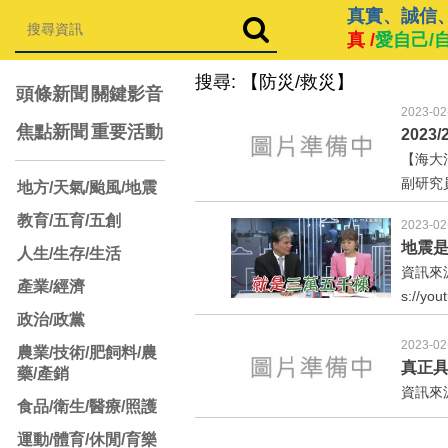
真實、誠信
真 /
愛自己/
搜尋: 【防災/救災】
頭條新聞
關鍵影音
2023-02
焦點新聞
重要活動
202
【海大
副研究員)h
地方/天氣/颱風/地震
教育/五育/五創
2023-02
地震
人生/生存/生活
資訊來源
產業/經濟
s://yo
政治/政黨
2023-02
農業/技術/肥飼料/農
真正
藥/產銷
資訊來源：h
食品/衛生/醫療/照護
運動/體育/休閒/育樂