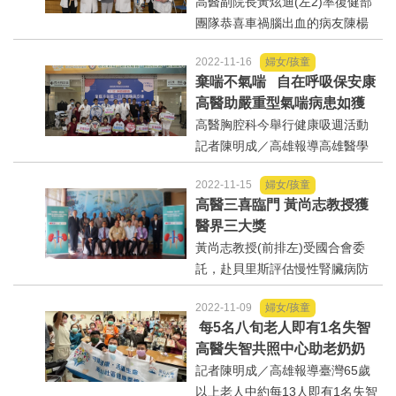
病人更有力
高醫副院長黃炫迪(左2)率復健部
門診、偏鄉遠距醫療、...
團隊恭喜車禍腦出血的病友陳楊
女士(左3)復健成功記者陳明成／
2022-11-16
婦女/孩童
高雄報導醫學為生命添增歲月，
棄喘不氣喘 自在呼吸保安康
復健為歲月增加生命。一名車禍
高醫助嚴重型氣喘病患如獲
造成腦出血、昏迷指數只有3的女
新生
高醫胸腔科今舉行健康吸週活動
鄰長，歷經二次...
記者陳明成／高雄報導高雄醫學
大學附設中和紀念醫院最近以新
2022-11-15
婦女/孩童
一代生物製劑，成功治療兩名罹
高醫三喜臨門 黃尚志教授獲
患嚴重型氣喘，長年飽受咳、喘
醫界三大獎
之苦的中年男子，讓他們如獲重
黃尚志教授(前排左)受國合會委
生。他們今(16)日...
託，赴貝里斯評估慢性腎臟病防
治合作計畫記者陳明成／高雄報
2022-11-09
婦女/孩童
導高雄醫學大學附設中和紀念醫
每5名八旬老人即有1名失智
院副院長黃尚志最近三喜臨門，
高醫失智共照中心助老奶奶
分別榮獲「台灣醫療典範獎」、
當點名小老師
記者陳明成／高雄報導臺灣65歲
「防疫特殊貢獻獎...
以上老人中約每13人即有1名失智