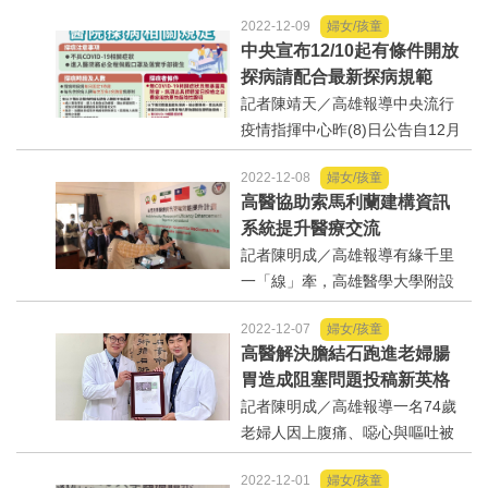
學附設中和紀念醫院外科部長郭
2022-12-09
婦女/孩童
耀仁教授團隊，擕手財團法人金
法制/司法/監督
中央宣布12/10起有條件開放
屬工業研究發展中心合作研發全
探病請配合最新探病規範
球第一款具組織切除勻吸取裝置
防災/救災
記者陳靖天／高雄報導中央流行
系統(TissueResectionPow...
疫情指揮中心昨(8)日公告自12月
10日起有條件開放全國醫院住院
考試/監察
2022-12-08
婦女/孩童
病人探病，探病時段為每日固定1
高醫協助索馬利蘭建構資訊
時段，每名住院病人每次至多2名
國安/國防/外交
系統提升醫療交流
訪客為限，如有實施手術、侵入
記者陳明成／高雄報導有緣千里
性檢查或治療、急診...
綠能
一「線」牽，高雄醫學大學附設
中和紀念醫院與財團法人國際合
2022-12-07
婦女/孩童
作發展基金會合作，協助友好國
自然/地理/景觀/地球
高醫解決膽結石跑進老婦腸
家索馬利蘭發展有線(wire)及無線
胃造成阻塞問題投稿新英格
(wireless)的醫療資訊，特別派遣
都市發展與都市建設
蘭醫學期刊
記者陳明成／高雄報導一名74歲
資訊工程師遠征近...
老婦人因上腹痛、噁心與嘔吐被
財務金融/稅制改革
送往高雄醫學大學附設中和紀念
2022-12-01
婦女/孩童
醫院急診，經檢查疑似膽結石跑