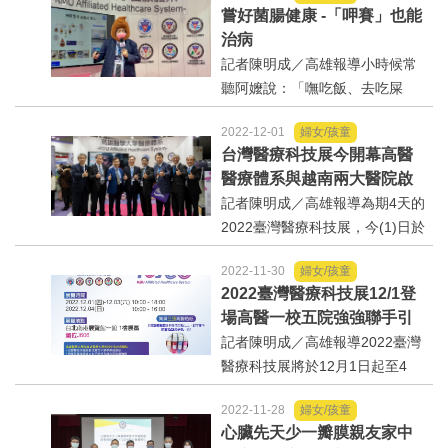
嘗好菌腸健康 -「呷賽」也能
選舉/民調
進腸胃道，造成罕見的腸阻塞，
治病
進而接受手術取出2公分大的結
記者陳明成／高雄報導小時候常
石，術後恢復良好。此...
觀光旅遊
聽阿嬤說：「嘸吃飯、去吃屎
拉！」隨著醫療技術的發展，
生物科技
2022-12-01
婦女/孩童
「呷賽」也能治病，阿嬤說的係
台灣醫療科技展今開幕高醫
金耶！大便怎麼可能是良藥？別
醫療體系與越南兩大醫院啟
出版（影音/圖書/雜誌）
以為糞便一無是處，糞便除了可
動合作交流
記者陳明成／高雄報導為期4天的
以反映出人體的健康狀況，糞...
2022臺灣醫療科技展，今(1)日於
發明/專利
臺北南港展覽館1館揭開序幕，高
2022-11-30
婦女/孩童
雄醫學大學醫療體系以「您的健
文化資產/文物保護
2022臺灣醫療科技展12/1登
康有高醫」為主題，展出內容除
場高醫一校五院強強聯手引
了有醫療創新技術及AI智能等靜
領健康新趨勢
記者陳明成／高雄報導2022臺灣
旅館/民宿
態技術展出，還有體驗...
醫療科技展將於12月1日起至4
日，在臺北南港展覽館一館1F登
能源
2022-11-28
婦女/孩童
場，守護南臺灣健康的靠山—高
心臟先天少一瓣膜親友家中
雄醫學大學醫療體系，包括高雄