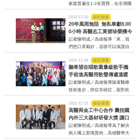
家庭普遍生1-2名寶寶，在非洲國
家生個10名比比皆是，但因醫療
內政/社會/福利/弱勢/慈善
2022-12-20
婦女/孩童
資源貧乏，難產及嬰兒夭折是臺
20年風雨無阻 無私奉獻8,00
灣的數十倍數。高雄醫學大學附
0小時 高醫志工黃碧珍榮獲今
國際/全球
設中和紀念醫院（以下簡稱高
年全國志願服務金牌獎
記者陳明成／高雄報導「來，我
醫）在財團法人國際合作發展...
們把口罩戴好，這樣可以保護自
環境/資源/能源
己、也保護別人」。在高雄醫學
2022-12-16
婦女/孩童
大學附設中和紀念醫院精神科門
交通運輸
聽希望在唱歌重量級歌手攜
診，有位穿著高醫志工背心、身
手前進高醫用歌聲傳遞溫暖
材嬌小的女士，正用著輕柔的語
與祝福抗癌
記者陳明成／高雄報導隨著醫療
中美台
調跟病人說話；其親切的服...
技術進步，癌症非絕症，面對疾
病不能單憑醫療，癌友的心理需
正能量
2022-12-15
婦女/孩童
求也應被滿足。因此，為給予病
高醫與金工中心合作 囊括國
友、家屬與醫療團隊更多心理支
餐飲美食
內外三大器材研發大獎 讓口
持，癌症希望基金會昨(15)晚6
腔癌術後患者不再掛肉團流
記者陳明成／高雄報導為了解決
時，再次與高雄醫學大學附設...
口水 .
病人嘴上那塊贅肉，高雄醫學大
蔬/素食