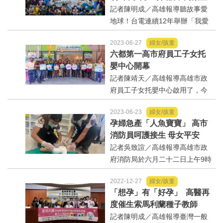
運動/體育/休閒/育樂
場
記者陳明成／高雄報導聽故事愛
騷擾防治專區，讓性騷擾被...
地球！台電連續12年舉辦「我愛
地球媽媽」行動故事教育推廣活
兩岸/大陸
2023-06-27
婦女/孩童
動，今年共將舉辦60場次，今（1
六都第一高市府員工子女托
6）日於高雄統一夢時代百貨上演
寵物/動保
嬰中心開幕
《神奇電法寶》故事劇，繪本由
記者陳靖天／高雄報導高雄市政
甫獲國際獎項肯定的繪師...
焦點
府員工子女托嬰中心啟用了，今
日上午於鳳山行政中心1樓隆重開
2023-06-23
婦女/孩童
幕。市府表示，「放心生、安心
婦女/孩童
孕婦急產「人魚寶寶」 高市
托、市府厚恁靠」是市府對年輕
消防員呵護接生 母女平安
父母不變的承諾，這是高市府首
熱門
記者吳致諠／高雄報導高雄市政
座，也是直轄市政府第一座...
府消防局於六月二十二日上午9時
健康/養生
40分許接獲一件仁武區孕婦急產
2022-12-27
婦女/孩童
救護，立即派遣仁武分隊救護車
「想孕」有「好孕」 高醫再
前往現場。救護人員到達現場
命理/信仰/宗教/宮廟/教會
度催生索馬利蘭種子教師
時，發現孕婦身處廁所，立刻拿
記者陳明成／高雄報導臺灣一般
出急產專用生產包，引...
演講/發表會/論壇/研討會