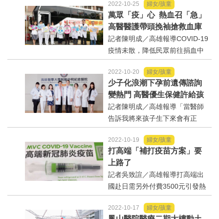
2022-10-25
婦女/孩童
和紀念醫院牙科部在後疫情時
萬眾「疫」心 熱血召「急」
代，建構以病人為中心之牙科智
高醫醫護帶頭挽袖搶救血庫
慧醫療照護服務，吸引了20多名
記者陳明成／高雄報導COVID-19
東南亞國家牙...
疫情未散，降低民眾前往捐血中
心捐血意願，致使捐血中心面臨3
2022-10-20
婦女/孩童
0年來血液庫存的新低點，高雄地
少子化浪潮下孕前遺傳諮詢
區A型、B型及O型血更是告急，
變熱門 高醫優生保健許給孩
庫存量不足4天之用量，衝擊各地
子健康的未來
記者陳明成／高雄報導「當醫師
醫療單位...
告訴我將來孩子生下來會有正
常、遺傳海洋性貧血、換血或是
2022-10-19
婦女/孩童
胎死腹中等4種可能時，我當下崩
打高端「補打疫苗方案」要
潰痛哭!」一名結婚年餘不孕，好
上路了
不容易經試管嬰兒療程後才順利
記者吳致諠／高雄報導打高端出
懷孕的38歲陳姓女子，...
國赴日需另外付費3500元引發熱
議，指揮中心拋出正研議是否開
2022-10-17
婦女/孩童
放加打，已進入簽核程序。衛福
鳳山醫院醫療二期大樓動土