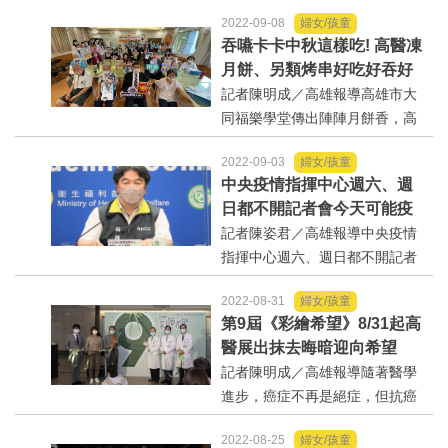
故來電高雄醫學大學附設中和紀
2022-09-08
婦女/孩童
念醫院預約乳房攝影，電話中一
吞嚥卡卡中秋這樣吃! 高醫凍
度想退卻受檢，篩檢個案管理師
月餅、另類烤串好吃好吞好
一直給予信心關懷及衛教，而決
安心
記者陳明成／高雄報導高雄市大
定勇敢接受檢查，經確...
同福樂學堂傳出陣陣月餅香，高
雄醫學大學暨醫療體系一校五院
2022-09-03
婦女/孩童
總動員，在中秋節前夕幫日照中
中央疫情指揮中心週六、週
心的長輩們舉辦另類中秋團圓
日都不開記者會今天可能疫
宴，高醫大附設中和紀念醫院出
苗問題召開
記者陳姿君／高雄報導中央疫情
動專業營養師團隊現場製...
指揮中心週六、週日都不開記者
會，但今（3）日指揮中心突然宣
2022-08-31
婦女/孩童
布原定14時發布新聞稿，改成16
第9屆《彩繪希望》8/31起高
時記者會說明，由指揮中心指揮
醫展出抹去晦暗迎向希望
官王必勝親自出席說明疫情及防
記者陳明成／高雄報導隨著醫學
疫作為。...
進步，癌症不再是絕症，但抗癌
過程中，身體的不適、治療的辛
2022-08-25
婦女/孩童
苦，以及結果的不可預測都讓病