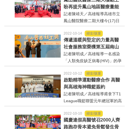
部長薛瑞元今（19日）受訪時被
盼再提升鳳山地區醫療量能
問及何時上路實施？他僅簡短回
記者陳靖天／高雄報導高雄市立
應「已經要上路了」。...
鳳山醫院醫療二期大樓今(17)日
上午舉行動土典禮，市長陳其邁
2022-10-14
婦女/孩童
表示，鳳山是高雄市人口最多的
傳遞溫暖與堅定的力量高醫
行政區，擁有35萬人口，因此在
社會服務室榮獲第五屆南山
不管是在門診、急症、慢性病治
醫務社工獎
記者陳明成／高雄報導一名感染
療或短期住院等醫療量...
「人類免疫缺乏病毒(HIV)」的孕
婦，因家境清寒顧慮，不敢上醫
2022-10-12
婦女/孩童
院而沒有規律接受產檢，結果寶
啟動精準運動醫療合作 高醫
寶早產外，還患有唐氏症、先天
與高雄海神職籃簽約
性心臟病及腸子蠕動困難吸收等
記者陳明成／高雄報導甫拿下T1
問題，出生數月間更經...
League職籃聯盟元年總冠軍的高
雄全家海神職業籃球隊，成功連
2022-10-10
婦女/孩童
結高雄在地企業及商家，更有著
國慶連假高醫號召2000人齊
高雄醫學大學附設中和紀念醫院
路跑存骨本避免骨鬆發生骨
提供頂尖醫療資源的助力，為高