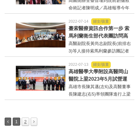
大家一起來
高醫開辦全臺首場到院前創傷救
現心血管疾病。高雄...
命術記者陳明成／高雄報導今年
衛生福利部公布109年的國人十大
2022-07-14
婦女/孩童
死因，事故傷害雖然已從十大死
臺索醫療資訊合作第一步 索
因的第六名降至第七名，但仍造
馬利蘭衛生部代表團訪問高
成近7千人死亡，死亡人數更較前
醫
高醫副院長黃尚志副院長(前排右
年上升。高雄醫...
3)等人接待索馬利蘭參訪團記者
陳明成／高雄報導我國非洲友邦
2022-07-13
婦女/孩童
索馬利蘭衛生發展部代表團昨日
高雄醫學大學附設高醫岡山
(13日)，至高雄醫學大學附設中
醫院上梁2023年5月試營運
和紀念醫院(以下簡稱高醫)參訪，
高雄市長陳其邁(左6)及高醫董事
瞭解就醫流程及...
長陳建志(右5)率領團隊進行上梁
典禮。記者陳明成／高雄報導全
國第一座設在捷運機廠旁邊的醫
院-高雄醫學大學附設高醫岡山醫
1
2
院，今(13)日上午舉行一期醫療
大樓新建工程上梁典...