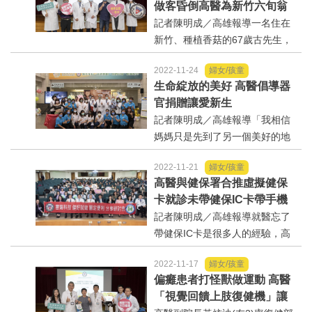
好人好事/人物介紹
做客昏倒高醫為新竹六旬翁
醫學大學、附設中和紀念醫院、
救心
記者陳明成／高雄報導一名住在
高雄市立小港醫院、大...
新竹、種植香菇的67歲古先生，
身高160公分，體重只有45公
2022-11-24
婦女/孩童
斤，近年來常感到疲憊、腳底發
生命綻放的美好 高醫倡導器
涼，曾因心臟病裝置支架，今年7
官捐贈讓愛新生
月到親戚家中做客突然昏倒，緊
記者陳明成／高雄報導「我相信
急送醫急救，但病情仍未...
媽媽只是先到了另一個美好的地
方，有一天我們都會再相聚!」20
2022-11-21
婦女/孩童
21年罹患肺癌三年的林黃女士過
高醫與健保署合推虛擬健保
世，她的女兒響應器官捐贈，今
卡就診未帶健保IC卡帶手機
(24)日出席高雄醫學大學附設中
嘛也通
記者陳明成／高雄報導就醫忘了
和紀念醫院「生命綻放的...
帶健保IC卡是很多人的經驗，高
雄醫學大學附設中和紀念醫院配
2022-11-17
婦女/孩童
合中央健康保險署政策，利用資
偏癱患者打怪獸做運動 高醫
訊科技整合健保署醫療資訊雲端
「視覺回饋上肢復健機」讓
查詢、虛擬健保卡，充分應用於