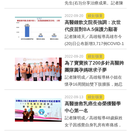
先生(右3)分享治療成果。記者陳
明成／高雄報導高雄醫學大學附
2022-09-20
婦女/孩童
設中和紀念醫院引進達文西機械
高醫鍾飲文院長強調：次世
手臂微創手術系統，是高屏區首
代疫苗對BA.5保護力顯著
家引進達文西手術系統...
記者陳靖天／高雄報導高雄市今
(20)日公布新增3,717例COVID-1
9本土確診個案、6例境外移入個
2022-09-20
婦女/孩童
案，盛行率23.81%；目前負壓隔
為了寶寶挨了200多針高醫跨
離及專責病房總計679床，空床率
團隊圓孕媽咪求子夢
51.5%，量能充足無虞。統計9/1
記者陳明成／高雄報導林小姐在
2-9/18高雄市住宿式機...
懷孕16周開始雙下肢腫脹，她忍
耐到24周疼痛難以行走，又併發
2022-09-13
婦女/孩童
呼吸喘，經醫師抽血檢查及靜脈
高醫搶救乳癌生命榮獲醫學
超音波檢查後，發現是雙側下肢
中心第一名
靜脈血栓，好在及時發現，立即
記者陳明成／高雄報導48歲蘇姓
接受低分子肝素治療，...
女子因感覺自身乳房有疼痛感，