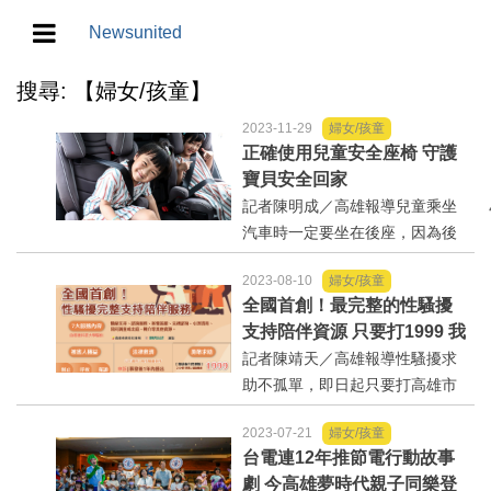
Newsunited
搜尋: 【婦女/孩童】
地方/天氣/颱風/地震
2023-11-29
婦女/孩童
教育/五育/五創
正確使用兒童安全座椅 守護
寶貝安全回家
記者陳明成／高雄報導兒童乘坐
人生/生存/生活
汽車時一定要坐在後座，因為後
座是最安全的地方，也是兒童安
產業/經濟
2023-08-10
婦女/孩童
全座椅安裝的位置，而正確使用
全國首創！最完整的性騷擾
兒童安全座椅更是保證乘車安全
政治/政黨
支持陪伴資源 只要打1999 我
的關鍵。為了確保每一位乘坐汽
們就會接住你
記者陳靖天／高雄報導性騷擾求
車的兒童都能平安無虞，高...
助不孤單，即日起只要打高雄市
農業/技術/肥飼料/農藥/產銷
市民專線1999，單一管道提供被
2023-07-21
婦女/孩童
害人24小時協助，高雄市簡化性
食品/衛生/醫療/照護
台電連12年推節電行動故事
騷擾求助流程及管道，更提供線
劇 今高雄夢時代親子同樂登
上受理管道，於市府官網首設性