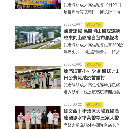
折
記者陳明成／高雄報導10月20日
雄這個城市注入全新...
是世界骨質疏鬆日，據統計平均
每三秒就有一名骨鬆患者發生骨
2022-10-07
婦女/孩童
折，高雄醫學大學附設中和紀念
國慶連假 高醫岡山醫院邀請
醫院與台灣骨質疏鬆照護協會昨
您來岡山籃籗會逛市集記者
(9)日在高雄澄清湖共同舉辦一場
記者陳明成／高雄報導已有200餘
路跑活動，吸引了近二...
年歷史的「岡山籃籗會」，將於
國慶連假10月9、10日在高雄市
2022-10-01
婦女/孩童
岡山區河華路盛大登場！市集總
流感疫苗不可少 高醫10月1
長近2公里，要讓大家逛到腿痠；
日公費流感疫苗開打
高雄醫學大學附設高醫岡山...
記者陳明成／高雄報導時序已經
進入秋冬，也是流感疫情開始蠢
動的季節，今年公費流感疫苗全
2022-09-22
婦女/孩童
面為更具加保護力的四價流感疫
達文西手術治療大腸直腸癌
苗。高雄醫學大學附設中和紀念
達國際水準高醫等三家大醫
醫院設置快速流感接種站，10月1
院研究成果榮登國際期刊
高醫大腸直腸外科團隊與病友辛
日(六)起免費為民眾施...