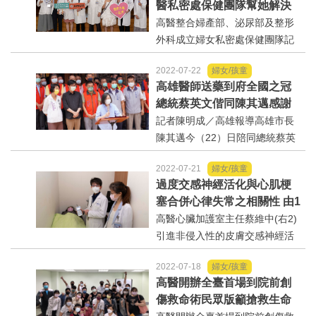
醫私密處保健團隊幫她解決
王》日前在高雄衛武營演出時，
不能說的「泌」密
高醫整合婦產部、泌尿部及整形
場外出現一輛...
外科成立婦女私密處保健團隊記
者陳明成／高雄報導35歲的包小
2022-07-22
婦女/孩童
姐每天跑廁所多達40-50次，包括
高雄醫師送藥到府全國之冠
晚上睡覺都要起來尿尿10幾次，
總統蔡英文偕同陳其邁感謝
有時和先生親熱到一半突然尿意
基層醫護人員
記者陳明成／高雄報導高雄市長
來了，如此頻尿深...
陳其邁今（22）日陪同總統蔡英
文至楠梓右昌訪視楠梓區建佑藥
2022-07-21
婦女/孩童
局，一同聽取簡報了解高雄市基
過度交感神經活化與心肌梗
層藥局辦理「送藥到府專案」的
塞合併心律失常之相關性 由1
流程及執行成果，高雄共有256家
5分鐘皮膚檢測可知曉
高醫心臟加護室主任蔡維中(右2)
藥局提供送藥到府服務...
引進非侵入性的皮膚交感神經活
性與心律變異檢測只需15分鐘記
2022-07-18
婦女/孩童
者陳明成／高雄報導長期處於壓
高醫開辦全臺首場到院前創
力之下，容易造成自律神經失
傷救命術民眾版籲搶救生命
調，進而影響身心健康，甚至出