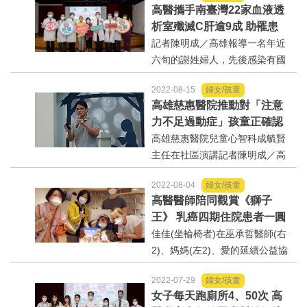
高醫攜手南臺灣22家血液透
友感到不安、沮喪。對於不分晝
析室殲滅C肝逾9成 助罹患
夜走在抗癌路上的癌友家屬與醫
B、C肝及尿毒症婦成為人生
記者陳明成／高雄報導一名年近
療團隊來說，繪畫同時...
「腎」利組
六旬的謝姓婦人，先後感染有國
病之稱的B型及C型肝炎，期間又
2022-08-15
婦女/孩童
罹患尿毒症，須終生接受血液透
高雄慈惠醫院推動對「注意
析治療(俗稱洗腎)，但她並沒有被
力不足過動症」孩童正確認
惡疾擊垮，在高雄醫學大學附設
知講座
高雄慈惠醫院兒童心智科成毓賢
中和紀念醫院接受治...
主任在社區演講記者陳明成／高
雄報導高雄慈惠醫院推動「注意
2022-08-04
婦女/孩童
力不足過動症」孩童正確認知講
高醫醫師陪同觀賞《獅子
座，讓更多人了解無法專注其實
王》 乳癌四期住院患者一圓
是源自於大腦功能的失調，並非
心願
佳佳(坐輪椅者)在巫承哲醫師(右
孩童故意所為，導...
2)、媽媽(左2)、愛的延續公益協
會人員(左)陪同下，赴衛武營觀賞
2022-07-29
婦女/孩童
《獅子王》歌劇。記者陳明成／
女子每天跑廁所4、50次 高
高雄報導美國百老匯歌劇《獅子