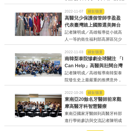
者，80歲以上老人更是每5人即有
2022-11-07
婦女/孩童
1名失智者。高雄醫學大學附設中
高醫兒少保護個管師李盈盈
和紀念醫院(以...
代表臺灣踏上國際選美舞台
記者陳明成／高雄報導從小就高
人一等的衛生福利部高屏區兒少
保護區域醫療整合中心個案管理
2022-11-03
婦女/孩童
師李盈盈（右二），不只是擁有1
南韓梨泰院慘劇全球關注 「I
74公分的高挑身材，就讀高雄醫
Can Help」高醫與壯闊台灣
學大學心理系時更以第1名成績提
聯盟訓練民眾災難應變能力
記者陳明成／高雄報導南韓梨泰
早畢業。在學...
院發生史上最嚴重的推擠意外，
造成至少156人死亡的悲劇，震驚
2022-10-26
婦女/孩童
全世界。當你發生災難意外的當
東南亞20餘名牙醫師前來觀
下，該如何自救?高雄醫學大學附
摩高醫牙科智慧醫療
設中和紀念醫院(以下簡稱高醫)與
東南亞國家牙醫師到高醫牙科部
壯...
進行學術參訪與交流記者陳明成
／高雄報導高雄醫學大學附設中