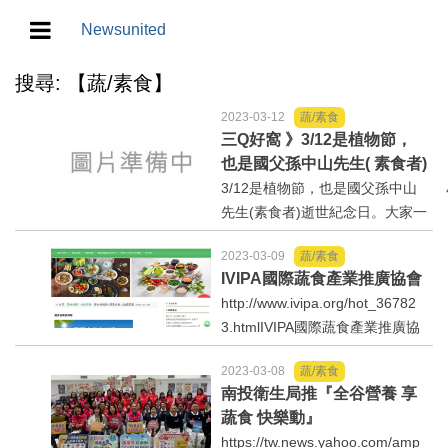
Newsunited
搜尋: 【蔬/素食】
地方/天氣/颱風/地震
2023-03-12
蔬/素食
教育/五育/五創
三Q好窩 》3/12是植物節，
也是國父孫中山先生( 素食者)
逝世紀念日。
3/12是植物節，也是國父孫中山
人生/生存/生活
先生(素食者)逝世紀念日。大家一
起來種樹，選擇純素飲食，環保
產業/經濟
2023-03-09
蔬/素食
又健康。在《孫文學說》一書
IVIPA國際蔬食產業推廣協會
中，孫中山再三說到素食之益。
政治/政黨
http://www.ivipa.org/hot_36782
他還說：「夫素食為延年益壽之
3.htmlIVIPA國際蔬食產業推廣協
妙術，已為今日科學家、衛...
會--創會理事長高秀忠地球暖化持
農業/技術/肥飼料/農藥/產銷
2023-03-08
蔬/素食
續！2015～2017年為史上最熱3
南投衛生局推『全谷營養 享
年，聯合國世界氣象組織（WM
食品/衛生/醫療/照護
蔬食 快樂動』
O）表示，過去3年是有紀錄以來
https://tw.news.yahoo.com/amp
最熱的3年，這再度凸...