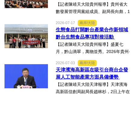
入調研興仁薏仁米...
【記者陳靖天大陸貴州報導】貴州省大
數發展管理局黨組成員、副局長向彪，1
4日，在2026年貴州・臺灣經貿交流合
2026-07-17
兩岸/大陸
作懇談會黔台大數據與人工智能產業對
生態食品打開黔台產業合作新領域
接會上表示，召開黔台大數據與人工智
黔台生態食品專項對接活動
能產業對接會，旨在搭建兩...
【記者陳靖天大陸貴州報導】盛夏七
月，黔山滴翠，萬物並秀。2026年貴州·
臺灣經貿交流合作懇談會「黔台生態食
2026-07-03
兩岸/大陸
品專項對接活動」於7月13日至16日舉
天津濱海高新區在吸引台商台企發
行。近30名台商代表跨海而來，踏訪貴
展人工智能產業方面具備優勢
州生態食品產業一線，...
【記者陳靖天大陸天津報導】天津濱海
高新區信創局副局長趙林杉，2日上午在
第十七屆津台投資合作洽談會新聞發佈
會上，針對吸引臺商臺企來津發展人工
智能產業方面具備優勢表示，高新區作
為國家自主創新示範區，也...