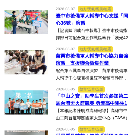
備部隊車機及物資動員暨軍事運輸及物
2026-08-07
地方/天氣/颱風/地震
資接收作業－自強演習」。【記者陳明
臺中市後備軍人輔導中心支援「同
成台中報導】配合「漢光42號」演習實
心36號」演習
兵演練，雲林縣後備指揮...
【記者陳明成台中報導】臺中市後備指
揮部日前配合第五作戰區執行「漢光42
號演習」協力部隊，實施「同心36號」
2026-08-07
地方/天氣/颱風/地震
教育召集作業，臺中市外埔區、清水
苗栗市後備軍人輔導中心協力自強
區、大安區等後備軍人輔導中心全力投
演習 支援聯合徵集作業
入支援任務，設置服務台協助...
配合第五戰區自強演習，苗栗市後備軍
人輔導中心秘書柳世綜率領輔導幹部，
協力苗栗縣政府聯合徵集場開設及徵購
2026-08-05
教育/五育/五創
徵用作業演練。【記者陳明成台中報
「中山之寶」助學生首次參加第二
導】為驗證全民防衛動員機制，苗栗市
屆台灣盃火箭競賽 勇奪高中學生1
後備軍人輔導中心配合第五...
K組亞軍
【本報記者陳明成高雄報導】高雄市中
山工商首度叩關國家太空中心（TASA）
主辦的「2026第二屆台灣盃火箭競賽，
2026-08-05
教育/五育/五創
一路過關斬將，順利完成火箭發射，並