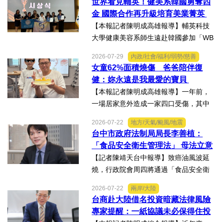
世界看見輔英！健美系韓國勇奪四
將全箭完整回收，勇奪高中學生1K組亞
金 國際合作再升級培育美業菁英
軍，表現亮眼。陳國清...
【本報記者陳明成高雄報導】輔英科技
大學健康美容系師生遠赴韓國參加「WB
AA第25屆世界美容藝術與設計國際大
2026-07-29
內政/社會/福利/弱勢/慈善
賽」及「2026WBAGlobalTripleChallen
女童62%面積燒傷 爸爸陪伴復
ge全球美學現場賽」，展現紮實專業實
健：妳永遠是我最愛的寶貝
力，師生聯手勇奪四金、...
【本報記者陳明成高雄報導】一年前，
一場居家意外造成一家四口受傷，其中
當時年僅四歲的女兒芸芸全身62%面積
2026-07-22
地方/天氣/颱風/地震
燒傷，在加護病房搶救超過兩個月，並
台中市政府法制局局長李善植：
歷經在陽光基金會近一年的漫長復復健
「食品安全衛生管理法」 母法立意
及陪伴下，芸芸將於八月重返...
良善但子法標準過於寬鬆、處罰欠
【記者陳靖天台中報導】致癌油風波延
缺嚇阻力、第一線缺乏足夠的人力
燒，行政院會周四將通過「食品安全衛
與資源 三級管理終將淪為紙上談兵
生管理法」修法。行政院長卓榮泰20日
2026-07-22
兩岸/大陸
說明十大修法重點，其中增訂地方主管
台商赴大陸借名投資暗藏法律風險
機關風險導向查核機制、強化業者異常
專家提醒：一紙協議未必保得住投
通報責任及加重通報不實處...