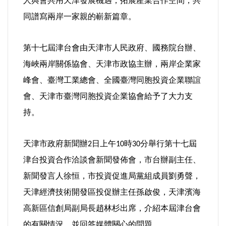
人與會共用天津發展機遇，拓展產業合作空間，共
同譜寫兩岸一家親的嶄新篇章。
內政/社會/福利/弱勢/慈善
第十七屆津台會由天津市人民政府、國務院台辦、
國際/全球
海峽兩岸關係協會、天津市政協主辦，兩岸企業家
峰會、臺灣工業總會、全國臺灣同胞投資企業聯誼
環境/資源/能源
會、天津市臺灣同胞投資企業協會給予了大力支
交通運輸
持。
中美台
天津市政府新聞辦
日上午
時
分舉行第十七屆
2
10
30
津台投資合作洽談會新聞發佈會，市台辦副主任、
正能量
新聞發言人徐恒，市投資促進局黨組成員劉勇聲，
餐飲美食
天津經濟技術開發區投促辦主任孫啟俊，天津濱海
高新區信創局副局長趙林杉出席，介紹本屆津台會
蔬/素食
的有關情況，並回答媒體關心的問題。