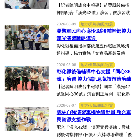
【記者陳明成台中報導】苗栗縣後備指
揮部配合「漢光42號」演習，依演習狀
況動員後備輔導幹部投入支援，為整合
2026-08-09
地方/天氣/颱風/地震
軍民資源、協助軍事作戰任務，特別透
凝聚軍民向心 彰化縣後輔幹部協力
過輔導幹部運用在地宣傳能量，編組民
漢光演習戰略溝通
間廣播車，結合村里廣播系...
彰化縣後備指揮部依第五作戰區戰略溝
通指導，協力實施「文宣品產製及傳
散」演練。【記者陳明成台中報導】配
2026-08-08
地方/天氣/颱風/地震
合國軍「漢光42號」演習，彰化縣後備
彰化縣後備輔導中心支援「同心36
指揮部依第五作戰區戰略溝通指導，協
號」演習 協力假訊息蒐證澄清演練
力實施「文宣品產製及傳散...
【記者陳明成台中報導】國軍「漢光42
號暨同心36號」演習刻正展開，彰化縣
後備指揮部依第五作戰區戰略溝通指
2026-08-07
地方/天氣/颱風/地震
導，協力陸軍104旅實施「假訊息蒐證澄
雲林自強演習車機物資動員 整合軍
清」演練。動員芳苑鄉後備軍人輔導中
民資源支援作戰
心陳宗文主任、陳芳果秘...
配合「漢光42號」演習實兵演練，雲林
縣後備指揮部7日於斗六棒球場辦理「後