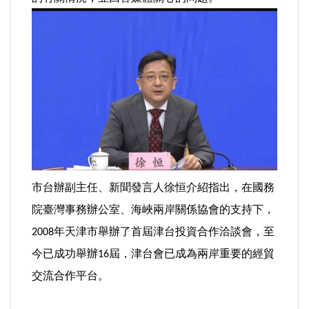
法制/司法/監督
防災/救災
考試/監察
國安/國防/外交
綠能
市台辦副主任、新聞發言人徐恒介紹指出，在國務
院臺灣事務辦公室、海峽兩岸關係協會的支持下，
自然/地理/景觀/地球
年天津市舉辦了首屆津台投資合作洽談會，至
2008
都市發展與都市建設
今已成功舉辦
屆，津台會已成為兩岸重要的經貿
16
交流合作平台。
財務金融/稅制改革