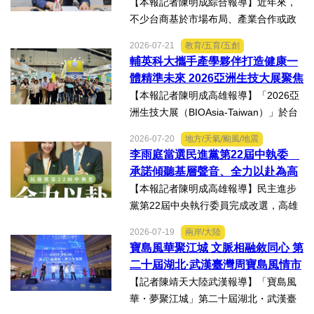
資權益
【本報記者陳明成綜合報導】近年來，
不少台商基於市場布局、產業合作或政
策因素，選擇透過隱名投資方式中國大
2026-07-21
教育/五育/五創
陸。然而，看似便利的投資模式，卻可
輔英科大攜手產學夥伴打造健康一
能隱藏股權歸屬、投資收益、經營控制
體精準未來 2026亞洲生技大展聚焦
權及法律責任等風險，一旦...
精準健康創新實力
【本報記者陳明成高雄報導】「2026亞
洲生技大展（BIOAsia-Taiwan）」於台
北南港展覽館盛大登場，輔英科技大學
2026-07-20
地方/天氣/颱風/地震
研發長葉耀宗率團隊以「健康一體．精
李雨庭當選民進黨第22屆中執委
準未來」為主題參展，展現產學合作夥
承諾傾聽基層聲音、全力以赴為高
伴展示精準健康、生物科...
雄與台灣努力
【本報記者陳明成高雄報導】民主進步
黨第22屆中央執行委員完成改選，高雄
市議員李雨庭順利當選中執委。李雨庭
2026-07-19
兩岸/大陸
表示，能夠獲得黨內同志的肯定與支
寶島風華聚江城 文脈相融敘同心 第
持，深感榮幸，也肩負更重大的責任，
二十屆湖北·武漢臺灣周寶島風情市
未來將秉持初心，做好黨與地...
集暨文化交流之夜在漢溫情上演
【記者陳靖天大陸武漢報導】「寶島風
華・夢聚江城」第二十屆湖北・武漢臺