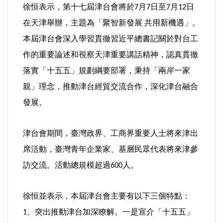
徐恒表示，第十七屆津台會將於
月
日至
月
日
7
7
7
12
選舉/民調
在天津舉辦，主題為「聚智新發展
共用新機遇」。
觀光旅遊
本屆津台會深入學習貫徹習近平總書記關於對台工
作的重要論述和視察天津重要講話精神，認真貫徹
生物科技
落實「十五五」規劃綱要部署，秉持「兩岸一家
親」理念，推動津台經貿交流合作，深化津台融合
出版（影音/圖書/雜誌）
發展。
發明/專利
津台會期間，臺灣政界、工商界重要人士將來津出
文化資產/文物保護
席活動，臺灣青年企業家、基層民眾代表將來津參
訪交流。活動總規模超過
人。
600
旅館/民宿
徐恒並表示，本屆津台會主要有以下三個特點：
能源
、突出推動津台加深瞭解。一是宣介「十五五」
1