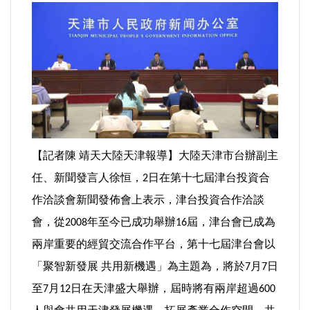
運動/體育/休閒/育樂
兩岸/大陸
寵物/動保
焦點
【記者陳 靖天大陸天津報導】大陸天津市台辦副主
婦女/孩童
任、新聞發言人徐恒，
日在第十七屆津台投資合
2
熱門
作洽談會新聞發佈會上表示，津台投資合作洽談
會，從
年至今已成功舉辦
屆，津台會已成為
2008
16
健康/養生
兩岸重要的經貿交流合作平台，第十七屆津台會以
「聚智新發展
共用新機遇」為主題為，將於
月
日
7
7
命理/信仰/宗教/宮廟/教會
至
月
日在天津盛大舉辦，屆時將有兩岸超過
7
12
600
演講/發表會/論壇/研討會