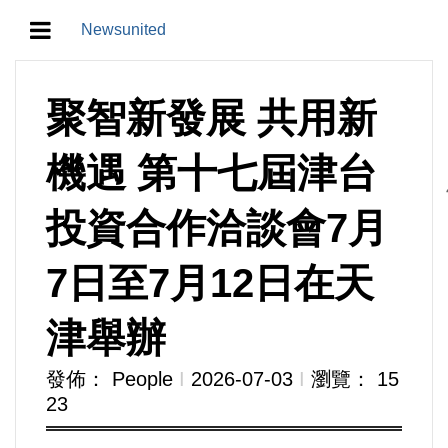
Newsunited
地方/天氣/颱風/地震
聚智新發展 共用新
教育/五育/五創
機遇 第十七屆津台
人生/生存/生活
投資合作洽談會7月
產業/經濟
7日至7月12日在天
政治/政黨
津舉辦
農業/技術/肥飼料/農藥/產銷
發佈： People
Ι
2026-07-03
Ι
瀏覽： 15
23
食品/衛生/醫療/照護