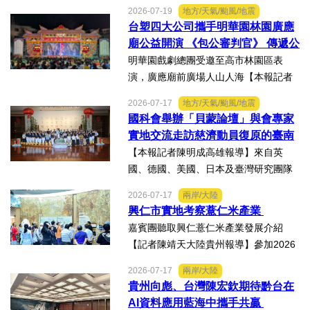
灣周寶島風情市集暨文化交流之夜，7月
2026-07-19
地方/天氣/颱風/地震
16日晚上在武漢武商夢時代一樓中庭溫
台塑四大公司攜手明華園林園廣應
情上演，歌聲文脈聯結兩地，這場融美
廟公益開演 《包公審判官》 傳遞公
食、文創、歌舞、匠人分享...
義與自省精神
明華園戲劇總團受邀至高市林園區表
演，廣應廟前廣場人山人海【本報記者
陳明成高雄報導】台塑、南亞、台化及
2026-07-17
地方/天氣/颱風/地震
台塑石化等四大公司邀請由當家小生孫
國科會舉辦「貝蒙論壇」與會專家
翠鳳領軍的明華園戲劇總團，周末晚在
實地交流走訪慈濟動員復原的臺南
高雄市林園區廣應廟公益演...
楠西地震及丹娜絲風災區
【本報記者陳明成高雄報導】來自英
國、德國、美國、日本及臺灣研究團隊
及國際評審專家所參與為期四天，由國
2026-07-17
兩岸/大陸
科會舉辦的「貝蒙論壇」，實地交流活
興仁市實地考察薏仁米產業
動走訪臺南楠西地震及丹娜絲風災區，
嘉賓團聽取興仁薏仁米產業發展介紹
慈濟動員資金與萬人次的復原...
【記者陳靖天大陸貴州報導】參加2026
貴州·臺灣經貿交流合作懇談會、黔台特
2026-07-17
兩岸/大陸
色產業助力鄉村振興對接會的臺灣嘉賓
貴州向彪、台灣陳宏欽期待黔台在
組團，7月15日，到興仁市實地考察，深
AI資料應用藍海中攜手共贏