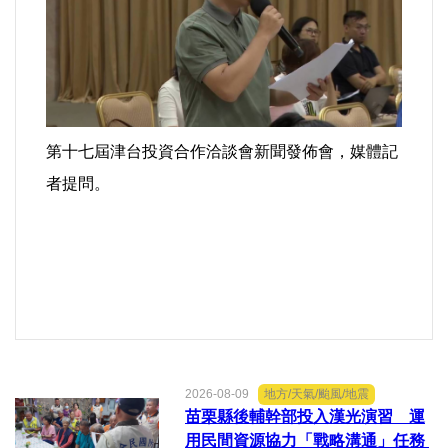
第十七屆津台投資合作洽談會新聞發佈會，媒體記
者提問。
2026-08-09
地方/天氣/颱風/地震
苗栗縣後輔幹部投入漢光演習 運
用民間資源協力「戰略溝通」任務