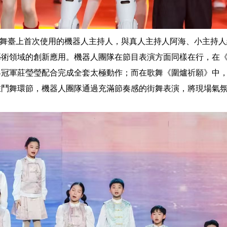
圍爐”舞臺上首次使用的機器人主持人，與真人主持人阿海、小主持
術領域的創新應用。機器人團隊在節目表演方面同樣在行，在《“
冠軍莊瑩瑩配合完成全套太極動作；而在歌舞《圍爐祈願》中，機
在鬥舞環節，機器人團隊通過充滿節奏感的街舞表演，將現場氣