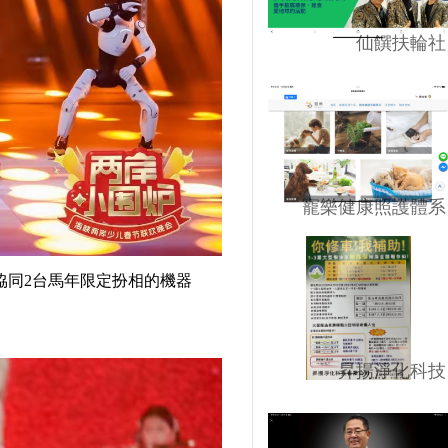
仙饌扶輪社
寵樂健康照護體系
協同2台馬年限定扮相的機器
昇揚淨化科技