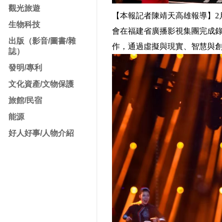
觀光旅遊
【本報記者陳靖天高雄報導】2月
生物科技
會在福建省廣播影視集團完成
出版（影音/圖書/雜
作，通過虛擬與現實、智慧與
誌）
發明/專利
文化資產/文物保護
旅館/民宿
能源
好人好事/人物介紹