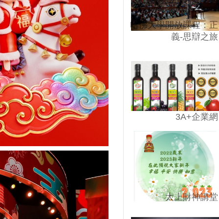
哈佛大學開放課程：正
義-思辯之旅
3A+企業網
太上財神講堂