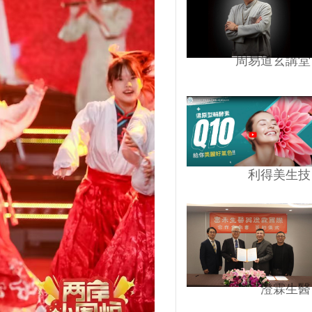
周易道玄講堂
利得美生技
澄霖生醫