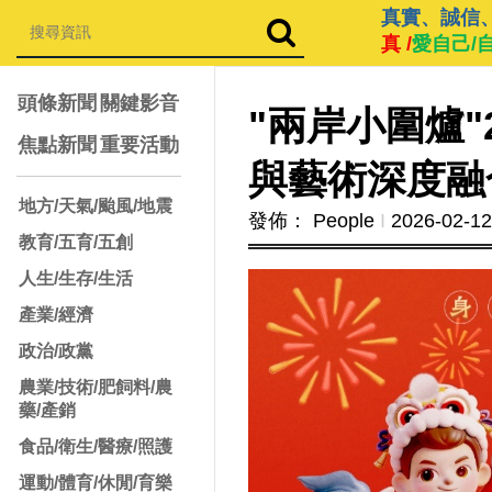
真實、誠信
真 /
愛自己/
頭條新聞
關鍵影音
"兩岸小圍爐
焦點新聞
重要活動
與藝術深度融
地方/天氣/颱風/地震
發佈： People
Ι
2026-02-12
教育/五育/五創
人生/生存/生活
產業/經濟
政治/政黨
農業/技術/肥飼料/農
藥/產銷
食品/衛生/醫療/照護
運動/體育/休閒/育樂