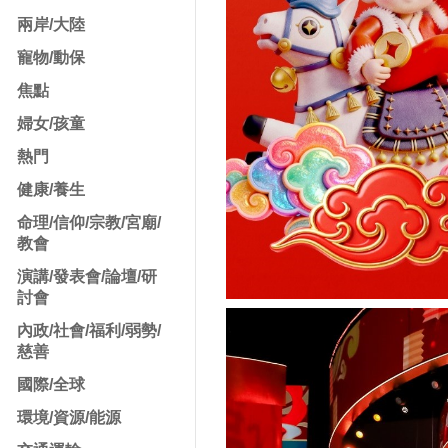
兩岸/大陸
寵物/動保
焦點
婦女/孩童
熱門
健康/養生
命理/信仰/宗教/宮廟/
教會
演講/發表會/論壇/研
討會
內政/社會/福利/弱勢/
慈善
國際/全球
環境/資源/能源