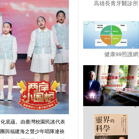
高雄長青牙醫診所
健康99照護網
21世紀領導力與倫理
學
文化底蘊。由臺灣校園民謠代表
唱團與福建海之聲少年唱隊連袂