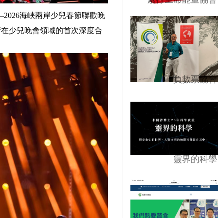
2026海峽兩岸少兒春節聯歡晚
術在少兒晚會領域的首次深度合
負數票協會
靈界的科學