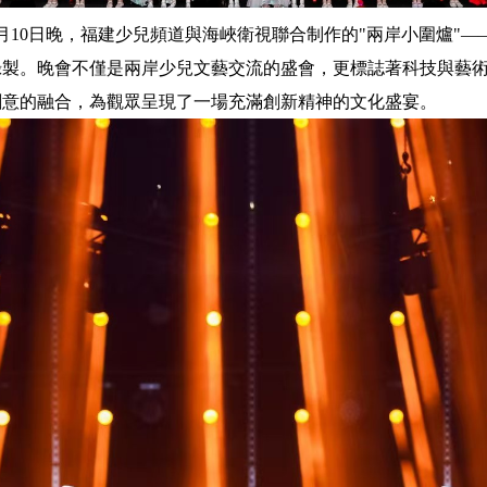
10日晚，福建少兒頻道與海峽衛視聯合制作的"兩岸小圍爐"——
錄製。晚會不僅是兩岸少兒文藝交流的盛會，更標誌著科技與藝
創意的融合，為觀眾呈現了一場充滿創新精神的文化盛宴。