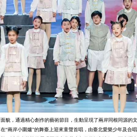
新面貌，通過精心創作的藝術節目，生動呈現了兩岸同根同源的
在“兩岸小圍爐”的舞臺上迎來童聲首唱，由臺北愛樂少年及合