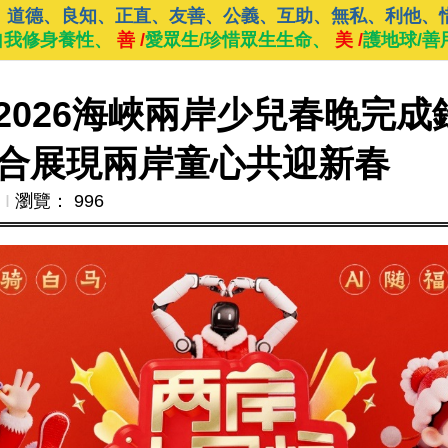
、道德、良知、正直、友善、公義、互助、無私、利他、
自我修身養性、
善 /
愛眾生/珍惜眾生生命、
美 /
護地球/善
"2026海峽兩岸少兒春晚完
合展現兩岸童心共迎新春
Ι
瀏覽： 996