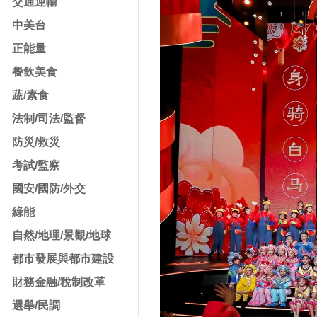
交通運輸
中美台
正能量
餐飲美食
蔬/素食
法制/司法/監督
防災/救災
考試/監察
國安/國防/外交
綠能
自然/地理/景觀/地球
都市發展與都市建設
財務金融/稅制改革
選舉/民調