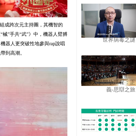
人組成跨次元主持團，其機智的
械”手共“武”》中，機器人臂膊
世界病毒之謎
器人更突破性地參與rap說唱
氛帶到高潮。
哈佛大學開放課程：正
義-思辯之旅