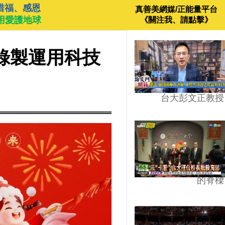
惜福、感恩
真善美網媒/正能量平台
用愛護地球
《關注我、請點擊》
成錄製運用科技
台大彭文正教授
台學版的54/64》大學
的脊樑