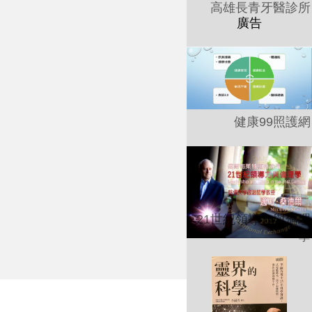
高雄長青牙醫診所
健康99照護網
21世紀領導力與倫理
學