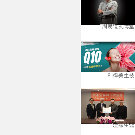
周易道玄講堂
利得美生技
澄霖生醫