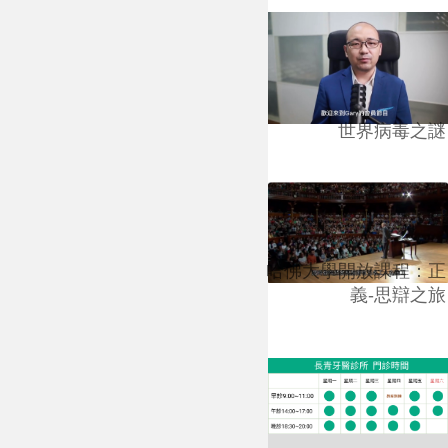
世界病毒之謎
哈佛大學開放課程：正
義-思辯之旅