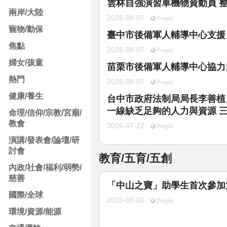
雲林自強演習車機物資動員 
兩岸/大陸
2026-08-07
People
寵物/動保
臺中市後備軍人輔導中心支援
焦點
2026-08-07
People
婦女/孩童
苗栗市後備軍人輔導中心協力
熱門
2026-08-07
People
健康/養生
台中市政府法制局局長李善植
一線缺乏足夠的人力與資源 
命理/信仰/宗教/宮廟/
教會
2026-07-22
People
演講/發表會/論壇/研
討會
教育/五育/五創
內政/社會/福利/弱勢/
慈善
「中山之寶」助學生首次參加
國際/全球
2026-08-05
People
環境/資源/能源