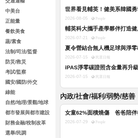
交通運輸
世界看見輔英！健美系韓國勇
中美台
2026-08-05
People
正能量
輔英科大攜手產學夥伴打造健康
餐飲美食
2026-07-21
People
蔬/素食
夏令營結合無人機足球與淨零
法制/司法/監督
2026-07-15
民眾日報
防災/救災
iPAS淨零碳證照含金量再升
考試/監察
2026-07-15
民眾日報
國安/國防/外交
綠能
內政/社會/福利/弱勢/慈善
自然/地理/景觀/地球
女童62%面積燒傷 爸爸陪
都市發展與都市建設
2026-07-29
財務金融/稅制改革
People
選舉/民調