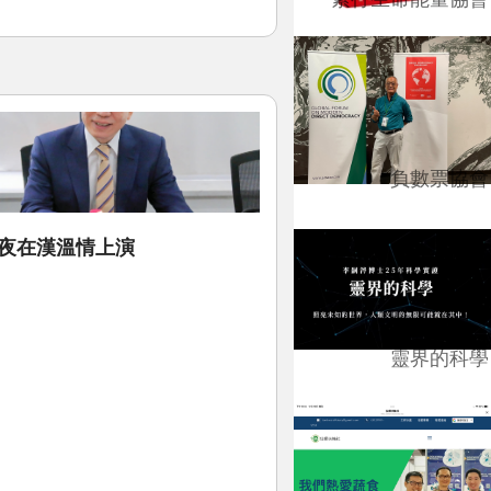
負數票協會
之夜在漢溫情上演
靈界的科學