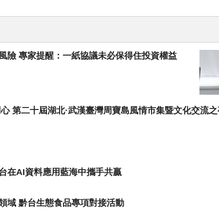
風險 專家提醒：一紙協議未必保得住投資權益
同心 第二十屆湖北·武漢臺灣周寶島風情市集暨文化交流
台在AI資料應用藍海中攜手共贏
領域 黔台生態食品專項對接活動