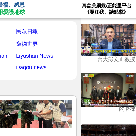
惜福、感恩
真善美網媒/正能量平台
用愛護地球
《關注我、請點擊》
民眾日報
寵物世界
ion
Liyushan News
台大彭文正教授
Dagou news
台學版的54/64》大學
的脊樑