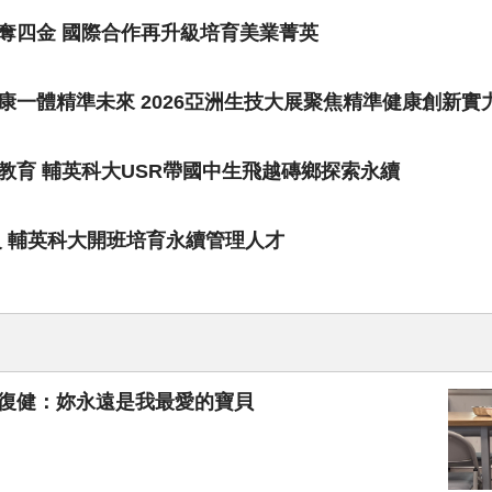
奪四金 國際合作再升級培育美業菁英
一體精準未來 2026亞洲生技大展聚焦精準健康創新實
教育 輔英科大USR帶國中生飛越磚鄉探索永續
級 輔英科大開班培育永續管理人才
伴復健：妳永遠是我最愛的寶貝