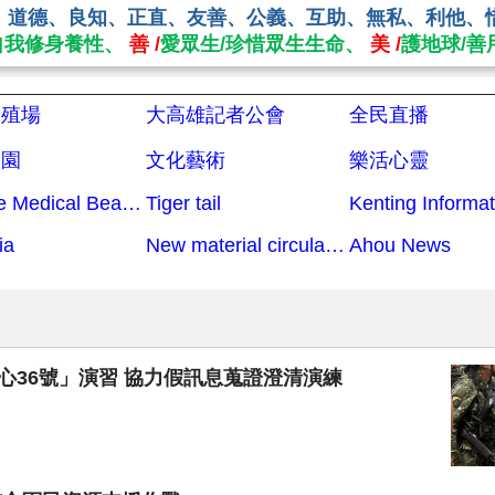
、道德、良知、正直、友善、公義、互助、無私、利他、
自我修身養性、
善 /
愛眾生/珍惜眾生生命、
美 /
護地球/善
繁殖場
大高雄記者公會
全民直播
校園
文化藝術
樂活心靈
Aibeike Medical Beauty
Tiger tail
Kenting Informat
ia
New material circular economy
Ahou News
心36號」演習 協力假訊息蒐證澄清演練