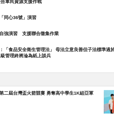
整合軍民資源支援作戰
「同心36號」演習
自強演習 支援聯合徵集作業
：「食品安全衛生管理法」 母法立意良善但子法標準過
三級管理終將淪為紙上談兵
第二屆台灣盃火箭競賽 勇奪高中學生1K組亞軍