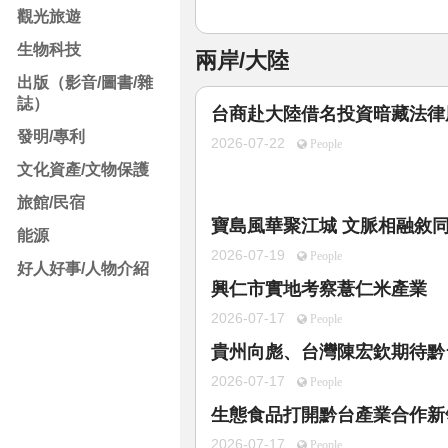
觀光旅遊
生物科技
兩岸/大陸
出版（影音/圖書/雜
誌）
台商赴大陸借名投資暗藏法律
發明/專利
2026-07-22
People
文化資產/文物保護
旅館/民宿
寶島風華聚江城 文脈相融敘
能源
2026-07-19
People
好人好事/人物介紹
興仁市實地考察薏仁米產業
2026-07-17
People
貴州向彪、台灣陳宏欽期待黔
2026-07-17
People
生態食品打開黔台產業合作新
2026-07-17
People