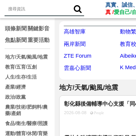
真實、誠信
真 /
愛自己/
頭條新聞
關鍵影音
高雄智庫
動物
焦點新聞
重要活動
兩岸新聞
教育
ZTE Forum
地方/天氣/颱風/地震
教育/五育/五創
K Med
雲嘉心新聞
人生/生存/生活
地方/天氣/颱風/地震
產業/經濟
政治/政黨
彰化縣後備輔導中心支援「同
農業/技術/肥飼料/農
2026-08-08
藥/產銷
People
食品/衛生/醫療/照護
運動/體育/休閒/育樂