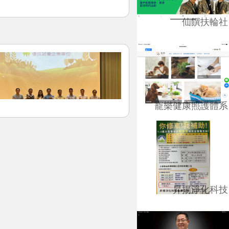
仙饌扶輪社
寵樂健康照護體系
昇揚淨化科技