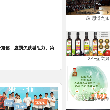
哈佛大學開放課程：正
義-思辯之旅
於寬鬆、處罰欠缺嚇阻力、第
3A+企業網
太上財神講堂