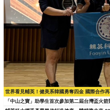
選舉/民調
觀光旅遊
生物科技
出版（影音/圖書/雜誌）
發明/專利
文化資產/文物保護
旅館/民宿
世界看見輔英！健美系韓國勇奪四金 國際合作
能源
「中山之寶」助學生首次參加第二屆台灣盃火箭競