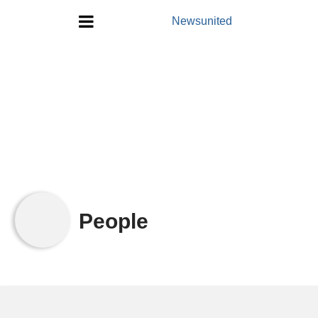
Newsunited
地方/天氣/颱風/地震
教育/五育/五創
人生/生存/生活
產業/經濟
政治/政黨
People
農業/技術/肥飼料/農藥/產銷
食品/衛生/醫療/照護