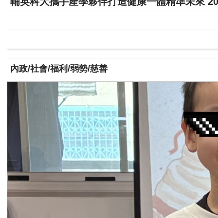
輔英科大攜手產學夥伴打造健康一體精準未來 2
好人好事/人物介紹
內政/社會/福利/弱勢/慈善