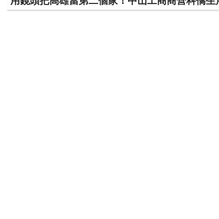
用鏡頭把高雄當第二個家！中山工商商營科僑生