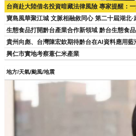
台商赴大陸借名投資暗藏法律風險 專家提醒：
寶島風華聚江城 文脈相融敘同心 第二十屆湖北
生態食品打開黔台產業合作新領域 黔台生態食
貴州向彪、台灣陳宏欽期待黔台在AI資料應用
興仁市實地考察薏仁米產業
地方/天氣/颱風/地震