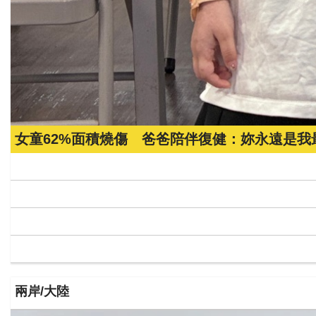
女童62%面積燒傷 爸爸陪伴復健：妳永遠是
兩岸/大陸