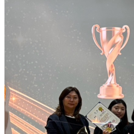
法制/司法/監督
防災/救災
考試/監察
國安/國防/外交
綠能
自然/地理/景觀/地球
都市發展與都市建設
財務金融/稅制改革