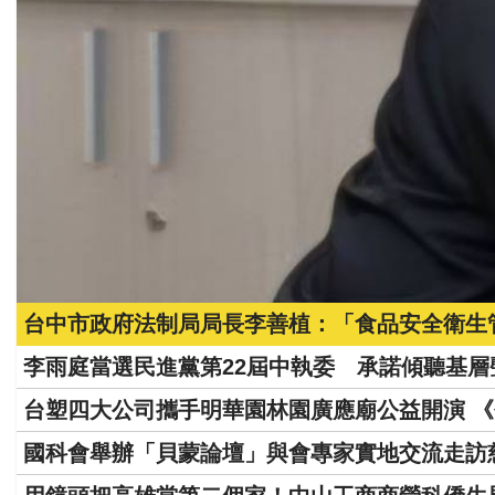
台中市政府法制局局長李善植：「食品安全衛生
李雨庭當選民進黨第22屆中執委 承諾傾聽基
台塑四大公司攜手明華園林園廣應廟公益開演 
國科會舉辦「貝蒙論壇」與會專家實地交流走訪