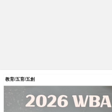
內政/社會/福利/弱勢/慈善
國際/全球
環境/資源/能源
交通運輸
中美台
教育/五育/五創
正能量
餐飲美食
蔬/素食