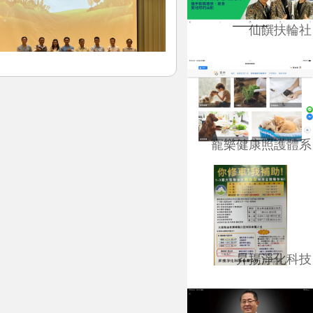
仙饌扶輪社
寵樂健康照護體系
昇揚淨化科技