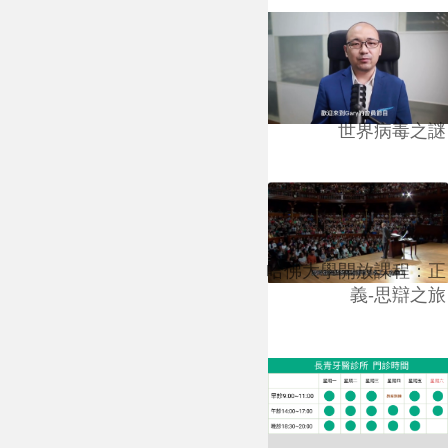
世界病毒之謎
哈佛大學開放課程：正
義-思辯之旅