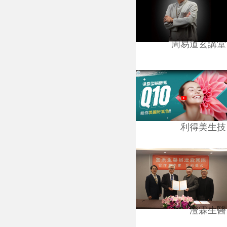
周易道玄講堂
利得美生技
澄霖生醫