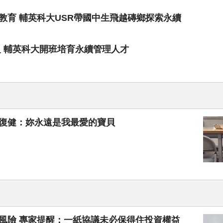
教育 輔英科大USR帶國中生飛越磚鄉探索永續
級 輔英科大開班培育永續管理人才
伴復健：妳永遠是我最愛的寶貝
風險 專家提醒：一紙協議未必保得住投資權益