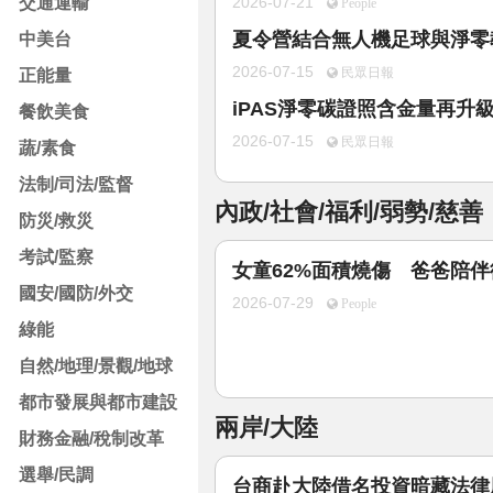
交通運輸
2026-07-21
People
夏令營結合無人機足球與淨零
中美台
2026-07-15
正能量
民眾日報
iPAS淨零碳證照含金量再升
餐飲美食
2026-07-15
民眾日報
蔬/素食
法制/司法/監督
內政/社會/福利/弱勢/慈善
防災/救災
考試/監察
女童62%面積燒傷 爸爸陪
國安/國防/外交
2026-07-29
People
綠能
自然/地理/景觀/地球
都市發展與都市建設
兩岸/大陸
財務金融/稅制改革
選舉/民調
台商赴大陸借名投資暗藏法律