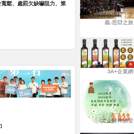
於寬鬆、處罰欠缺嚇阻力、第
哈佛大學開放課程：正
義-思辯之旅
3A+企業網
太上財神講堂
力