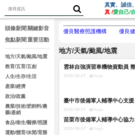
真實、誠信
真 /
愛自己/
頭條新聞
關鍵影音
優良醫療照護機構
優良
焦點新聞
重要活動
地方/天氣/颱風/地震
地方/天氣/颱風/地震
教育/五育/五創
雲林自強演習車機物資動員 
2026-08-07
人生/生存/生活
People
產業/經濟
政治/政黨
臺中市後備軍人輔導中心支援
農業/技術/肥飼料/農
2026-08-07
People
藥/產銷
苗栗市後備軍人輔導中心協力
食品/衛生/醫療/照護
2026-08-07
People
運動/體育/休閒/育樂