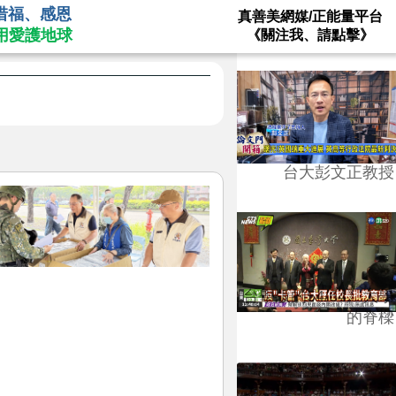
惜福、感恩
真善美網媒/正能量平台
用愛護地球
《關注我、請點擊》
台大彭文正教授
台學版的54/64》大學
的脊樑