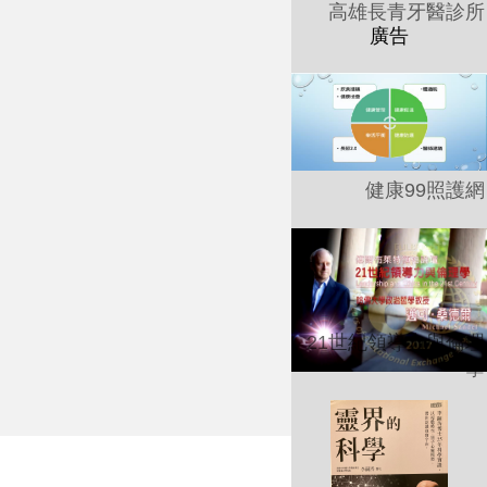
高雄長青牙醫診所
健康99照護網
21世紀領導力與倫理
學