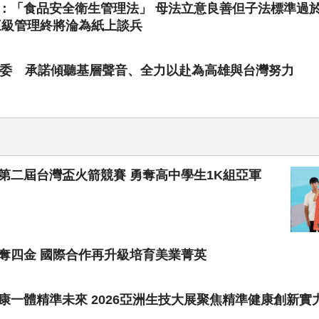
：「食品安全衛生管理法」 母法立意良善但子法標準過
三級管理終將淪為紙上談兵
執委 承諾傾聽基層聲音、全力以赴為高雄與台灣努力
第二屆台灣盃火箭競賽 勇奪高中學生1K組亞軍
奪四金 國際合作再升級培育美業菁英
一體精準未來 2026亞洲生技大展聚焦精準健康創新實