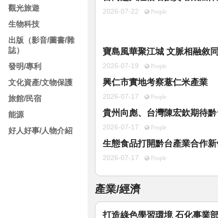
觀光旅遊
2026-07-22
People
生物科技
出版（影音/圖書/雜
誌）
寶島風華聚江城 文脈相融敘
2026-07-19
發明/專利
People
興仁市實地考察薏仁米產業
文化資產/文物保護
2026-07-17
People
旅館/民宿
貴州向彪、台灣陳宏欽期待黔
能源
2026-07-17
People
好人好事/人物介紹
生態食品打開黔台產業合作新
2026-07-17
People
產業/經濟
打造綠色學習環境 石化事業