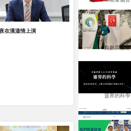
之夜在漢溫情上演
負數票協會
靈界的科學