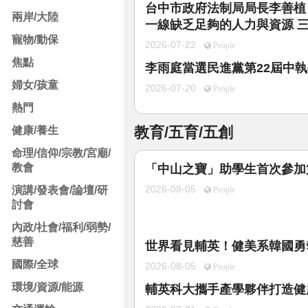
台中市政府法制局局長李善植
兩岸/大陸
一線缺乏足夠的人力與資源 
寵物/動保
2026-07-22
People
焦點
李雨庭當選民進黨第22屆中
婦女/孩童
2026-07-20
People
熱門
教育/五育/五創
健康/養生
命理/信仰/宗教/宮廟/
教會
「中山之寶」助學生首次參加
2026-08-05
演講/發表會/論壇/研
People
討會
內政/社會/福利/弱勢/
慈善
世界看見輔英！健美系韓國勇
國際/全球
2026-08-05
People
環境/資源/能源
輔英科大攜手產學夥伴打造健康