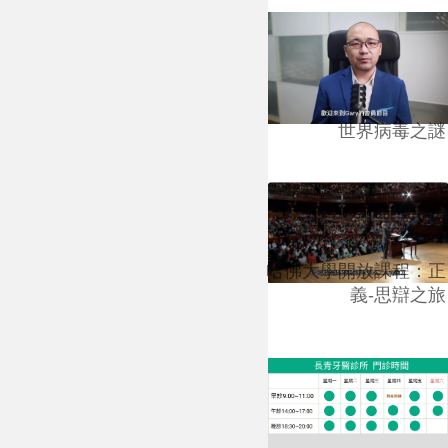
世界病毒之謎
哈佛大學開放課程：正
義-思辯之旅