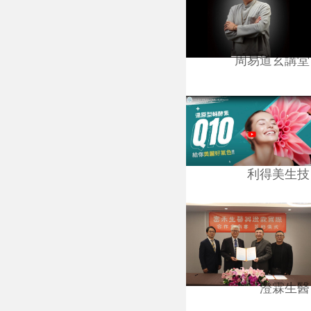
周易道玄講堂
利得美生技
澄霖生醫