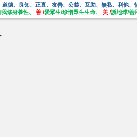
、道德、良知、正直、友善、公義、互助、無私、利他、
自我修身養性、
善 /
愛眾生/珍惜眾生生命、
美 /
護地球/善
會