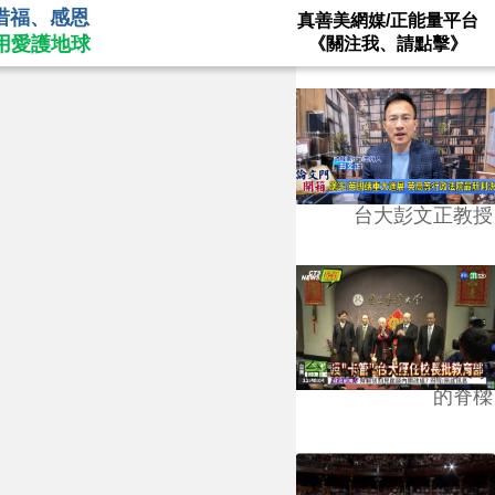
惜福、感恩
真善美網媒/正能量平台
用愛護地球
《關注我、請點擊》
台大彭文正教授
台學版的54/64》大學
的脊樑