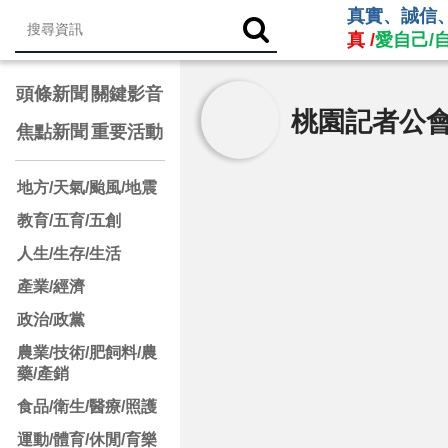
真實、誠信
真 /
愛自己/
頭條新聞
關鍵影音
桃園記者公
焦點新聞
重要活動
地方/天氣/颱風/地震
教育/五育/五創
人生/生存/生活
產業/經濟
政治/政黨
農業/技術/肥飼料/農
藥/產銷
食品/衛生/醫療/照護
運動/體育/休閒/育樂