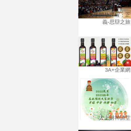
哈佛大學開放課程：正
義-思辯之旅
3A+企業網
太上財神講堂