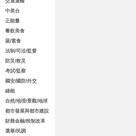
交通運輸
中美台
正能量
餐飲美食
蔬/素食
法制/司法/監督
防災/救災
考試/監察
國安/國防/外交
綠能
自然/地理/景觀/地球
都市發展與都市建設
財務金融/稅制改革
選舉/民調