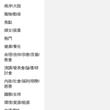
兩岸/大陸
寵物/動保
焦點
婦女/孩童
熱門
健康/養生
命理/信仰/宗教/宮廟/
教會
演講/發表會/論壇/研
討會
內政/社會/福利/弱勢/
慈善
國際/全球
環境/資源/能源