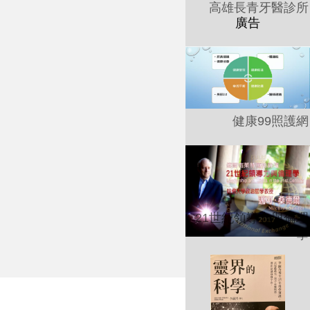
高雄長青牙醫診所
健康99照護網
21世紀領導力與倫理
學