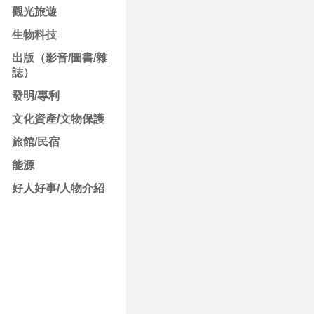
觀光旅遊
生物科技
出版（影音/圖書/雜
誌）
發明/專利
文化資產/文物保護
旅館/民宿
能源
好人好事/人物介紹