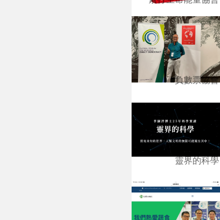
負數票協會
靈界的科學