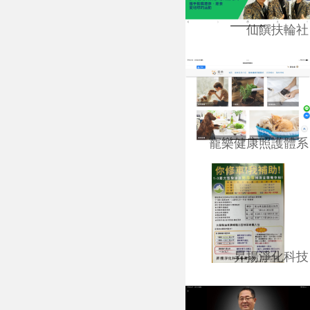
仙饌扶輪社
寵樂健康照護體系
昇揚淨化科技