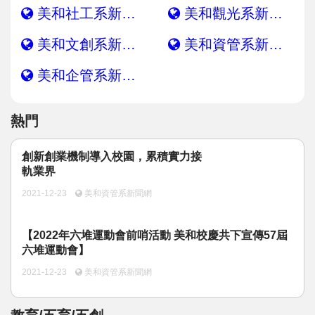
運動/體育/休閒/育樂
美和社工系新聞網
美和觀光系新聞網
美和文創系新聞網
美和資管系新聞網
兩岸/大陸
美和企管系新聞網
寵物/動保
熱門
焦點
創新創業機制導入校園，累積實力接
婦女/孩童
軌業界
2021-12-23
美和資管系新聞網
熱門
【2022年六堆運動會前哨活動 美和校慶共下宣傳57屆
健康/養生
六堆運動會】
2021-12-23
美和資管系新聞網
命理/信仰/宗教/宮廟/教會
演講/發表會/論壇/研討會