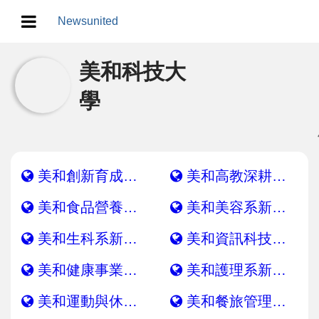
Newsunited
地方/天氣/颱風/地震
美和科技大
學
教育/五育/五創
人生/生存/生活
美和創新育成中心新聞網
美和高教深耕計畫新聞網
產業/經濟
美和食品營養系新聞網
美和美容系新聞網
政治/政黨
美和生科系新聞網
美和資訊科技系新聞網
農業/技術/肥飼料/農藥/產銷
美和健康事業管理系新聞網
美和護理系新聞網
食品/衛生/醫療/照護
美和運動與休閒系新聞網
美和餐旅管理系新聞網