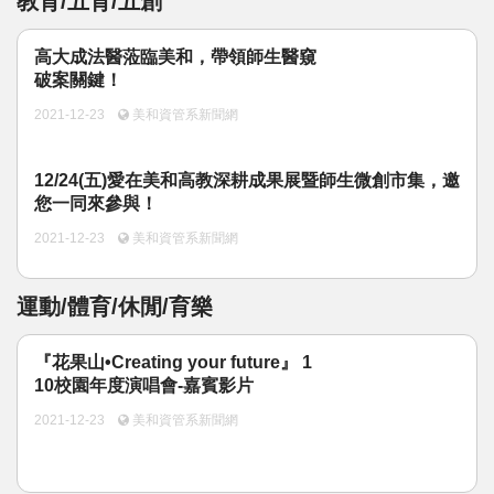
教育/五育/五創
高大成法醫蒞臨美和，帶領師生醫窺
內政/社會/福利/弱勢/慈善
破案關鍵！
2021-12-23
美和資管系新聞網
國際/全球
環境/資源/能源
12/24(五)愛在美和高教深耕成果展暨師生微創市集，邀
您一同來參與！
交通運輸
2021-12-23
美和資管系新聞網
中美台
運動/體育/休閒/育樂
正能量
『花果山•Creating your future』 1
10校園年度演唱會-嘉賓影片
餐飲美食
2021-12-23
美和資管系新聞網
蔬/素食