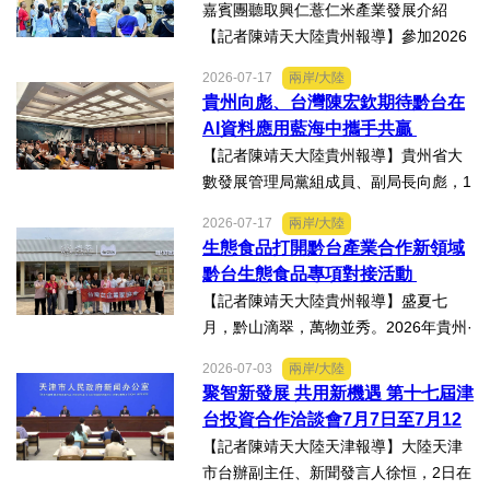
嘉賓團聽取興仁薏仁米產業發展介紹
慈濟動員資金與萬人次的復原...
【記者陳靖天大陸貴州報導】參加2026
貴州·臺灣經貿交流合作懇談會、黔台特
2026-07-17
兩岸/大陸
色產業助力鄉村振興對接會的臺灣嘉賓
貴州向彪、台灣陳宏欽期待黔台在
組團，7月15日，到興仁市實地考察，深
AI資料應用藍海中攜手共贏
入調研興仁薏仁米...
【記者陳靖天大陸貴州報導】貴州省大
數發展管理局黨組成員、副局長向彪，1
4日，在2026年貴州・臺灣經貿交流合
2026-07-17
兩岸/大陸
作懇談會黔台大數據與人工智能產業對
生態食品打開黔台產業合作新領域
接會上表示，召開黔台大數據與人工智
黔台生態食品專項對接活動
能產業對接會，旨在搭建兩...
【記者陳靖天大陸貴州報導】盛夏七
月，黔山滴翠，萬物並秀。2026年貴州·
臺灣經貿交流合作懇談會「黔台生態食
2026-07-03
兩岸/大陸
品專項對接活動」於7月13日至16日舉
聚智新發展 共用新機遇 第十七屆津
行。近30名台商代表跨海而來，踏訪貴
台投資合作洽談會7月7日至7月12
州生態食品產業一線，...
日在天津舉辦
【記者陳靖天大陸天津報導】大陸天津
市台辦副主任、新聞發言人徐恒，2日在