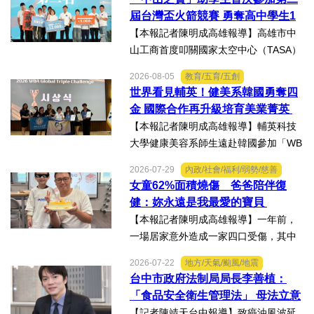
屆台灣盃火箭競賽 勇奪高中學生1
K組亞軍
【本報記者陳明成高雄報導】高雄市中
山工商首度叩關國家太空中心（TASA）
主辦的「2026第二屆台灣盃火箭競賽，
2026-08-05
教育/五育/五創
一路過關斬將，順利完成火箭發射，並
世界看見輔英！健美系韓國勇奪四
將全箭完整回收，勇奪高中學生1K組亞
金 國際合作再升級培育美業菁英
軍，表現亮眼。陳國清...
【本報記者陳明成高雄報導】輔英科技
大學健康美容系師生遠赴韓國參加「WB
AA第25屆世界美容藝術與設計國際大
2026-07-29
內政/社會/福利/弱勢/慈善
賽」及「2026WBAGlobalTripleChallen
女童62%面積燒傷 爸爸陪伴復
ge全球美學現場賽」，展現紮實專業實
健：妳永遠是我最愛的寶貝
力，師生聯手勇奪四金、...
【本報記者陳明成高雄報導】一年前，
一場居家意外造成一家四口受傷，其中
當時年僅四歲的女兒芸芸全身62%面積
2026-07-22
地方/天氣/颱風/地震
燒傷，在加護病房搶救超過兩個月，並
台中市政府法制局局長李善植：
歷經在陽光基金會近一年的漫長復復健
「食品安全衛生管理法」 母法立意
及陪伴下，芸芸將於八月重返...
良善但子法標準過於寬鬆、處罰欠
【記者陳靖天台中報導】致癌油風波延