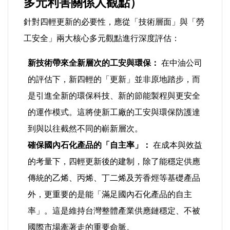
多元利害關係人觀點）
法制/司法/監督
針對四輕更新的必要性，應從「技術層面」與「勞
工安全」兩大核心多元觀點進行深度評估：
防災/救災
新技術帶來全新層次的工安與環保：
在中油公司
考試/監察
的評估下，新四輕的「更新」並非原地踏步，而
是引進全新的環保科技、新的節能製程與更安全
國安/國防/外交
的運作模式。這將使新工廠的工安與環保防護達
到與以往截然不同的嶄新層次。
綠能
確保國內石化產品的「自主率」：
在成本與效益
自然/地理/景觀/地球
的考量下，四輕更新後的建制，除了能穩定供應
傳統的乙烯、丙烯、丁二烯及芳香烴等基礎產品
都市發展與都市建設
外，更重要的是能「滿足國內石化產品的自主
率」。這是維持台灣整體產業供應鏈穩定、不被
財務金融/稅制改革
國際市場牽著走的重要命脈。