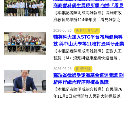
物醫藥產業高地，天津經開區能為臺灣
商商營科僑生展現所學 包辦「看見
醫藥大健康行業的創業者和...
雄新之光」創意短片前三名
【本報記者陳明成高雄報導】高雄市政
府教育局舉辦114學年度「看見雄新之
光」創意短片競賽，中山工商商業經營
2026-06-26
教育/五育/五創
科建教僑生專班學生囊括高中職組前三
輔英科大加入STG平台布局健康科
名。李昱平校長表示，來自泰國、印尼
技 與中山大學等11校打造科研產業
及越南僑生，以異國的獨特視...
生態圈
【本報記者陳明成高雄報導】面對人工
智慧（AI）浪潮與健康產業快速發展，
由國立中山大學領軍成立的「STG南臺
2026-06-26
兩岸/大陸
灣科研產業化平台」，再擴大跨校科研
鄭瑞崙律師受邀海基會巡迴開講 剖
合作版圖，與輔英科技大學簽署合作備
析兩岸繼承程序與權益保障
忘錄（MOU），並共同為「廠...
【本報記者陳明成綜合報導】自民國76
年11月2日台灣開放人民到大陸探親以
來，兩岸人民交流日漸頻繁，台灣人民
於中國大陸經商、工作及求學的人數也
日益增加，許多台灣人民也會在中國大
陸置產，這些在中國大陸置...