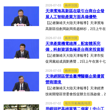
第十七屆津台投資合作洽談會新聞發佈
2026-07-03
兩岸/大陸
會上表示，津台投資合作洽談會，從200
天津濱海高新區在吸引台商台企發
8年至今已成功舉辦16屆，津台會已成為
展人工智能產業方面具備優勢
兩岸重要的經貿交流合...
【記者陳靖天大陸天津報導】天津濱海
高新區信創局副局長趙林杉，2日上午在
第十七屆津台投資合作洽談會新聞發佈
2026-07-03
兩岸/大陸
會上，針對吸引臺商臺企來津發展人工
天津產業機電雄厚，配套體系完
智能產業方面具備優勢表示，高新區作
備，科創資源負極是台商來投資新
為國家自主創新示範區，也...
業的理想沃土
【記者陳靖天大陸天津報導】天津市投
促局黨組成員劉勇聲，2日上午在第十七
屆津台投資合作洽談會新聞發佈會上回
2026-07-03
兩岸/大陸
答記者提問關於天津在產業發展方面有
天津經開區營造臺灣醫藥企業優質
哪些突出優勢，目前台資企業在天津的
營商環境
融合情況，未來還有哪些...
【記者陳靖天大陸天津報導】天津經濟
技術開發區管委會投促辦主任孫啟俊，2
日上午在第十七屆津台投資合作洽談會
2026-07-02
地方/天氣/颱風/地震
新聞發佈會上，說明天津市作為北方生
用鏡頭把高雄當第二個家！中山工