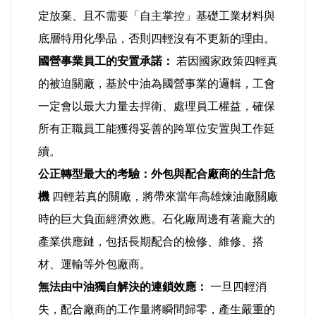
定放棄、且不需要「自主掌控」基礎工業材料與
底層特用化學品，否則四輕沒有不更新的理由。
國營事業員工的安置承諾：
若因國家政策四輕真
的被迫關廠，基於中油為國營事業的邏輯，工會
一定會以最大力量去捍衛、處理員工權益，確保
所有正職員工能獲得妥善的跨單位安置與工作延
續。
公正轉型最大的考驗：外包與配合廠商的生計危
機
四輕若真的關廠，將帶來當年高雄煉油廠關廠
時的巨大負面經濟效應。石化廠周邊有著龐大的
產業供應鏈，包括長期配合的檢修、維修、搭
材、運輸等外包廠商。
無法由中油獨自解決的連鎖效應：
一旦四輕消
失，配合廠商的工作量將瞬間歸零，產生嚴重的