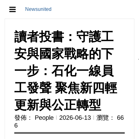
Newsunited
地方/天氣/颱風/地震
讀者投書：守護工
教育/五育/五創
安與國家戰略的下
人生/生存/生活
一步：石化一線員
產業/經濟
工發聲 聚焦新四輕
政治/政黨
更新與公正轉型
農業/技術/肥飼料/農藥/產銷
發佈： People
Ι
2026-06-13
Ι
瀏覽： 66
6
食品/衛生/醫療/照護