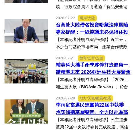
缺嚇阻力、第一線缺乏足夠的人力
燒，行政院會周四將通過「食品安全衛
與資源 三級管理終將淪為紙上談兵
生管理法」修法。行政院長卓榮泰20日
2026-07-22
兩岸/大陸
說明十大修法重點，其中增訂地方主管
台商赴大陸借名投資暗藏法律風險
機關風險導向查核機制、強化業者異常
專家提醒：一紙協議未必保得住投
通報責任及加重通報不實處...
資權益
【本報記者陳明成綜合報導】近年來，
不少台商基於市場布局、產業合作或政
策因素，選擇透過隱名投資方式中國大
2026-07-21
教育/五育/五創
陸。然而，看似便利的投資模式，卻可
輔英科大攜手產學夥伴打造健康一
能隱藏股權歸屬、投資收益、經營控制
體精準未來 2026亞洲生技大展聚焦
權及法律責任等風險，一旦...
精準健康創新實力
【本報記者陳明成高雄報導】「2026亞
洲生技大展（BIOAsia-Taiwan）」於台
北南港展覽館盛大登場，輔英科技大學
2026-07-20
地方/天氣/颱風/地震
研發長葉耀宗率團隊以「健康一體．精
李雨庭當選民進黨第22屆中執委
準未來」為主題參展，展現產學合作夥
承諾傾聽基層聲音、全力以赴為高
伴展示精準健康、生物科...
雄與台灣努力
【本報記者陳明成高雄報導】民主進步
黨第22屆中央執行委員完成改選，高雄
市議員李雨庭順利當選中執委。李雨庭