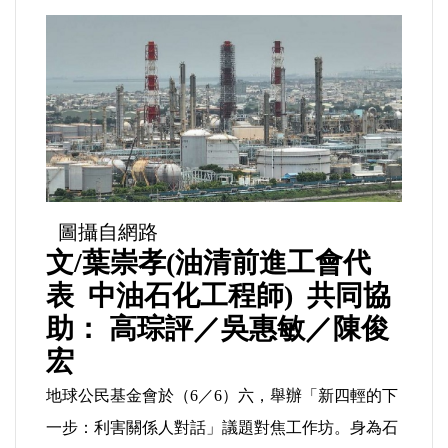
運動/體育/休閒/育樂
兩岸/大陸
寵物/動保
焦點
圖攝自網路
婦女/孩童
文/葉崇孝(油清前進工會代
熱門
表 中油石化工程師) 共同協
助： 高琮評／吳惠敏／陳俊
健康/養生
宏
命理/信仰/宗教/宮廟/教會
地球公民基金會於（6／6）六，舉辦「新四輕的下
一步：利害關係人對話」議題對焦工作坊。身為石
演講/發表會/論壇/研討會