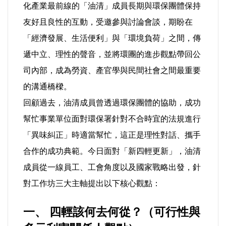
化產業最前線的「油清」成員長期與環保團體保持
友好且良性的互動，受邀參與討論會談，期盼在
內政/社會/福利/弱勢/慈善
「經濟發展、生活便利」與「環境負荷」之間，傳
遞中立、理性的聲音，並將環團的進步觀點帶回公
國際/全球
司內部，成為勞資、產官學與民間社會之間最重要
環境/資源/能源
的溝通橋樑。
回顧過去，油清成員曾透過環保團體的協助，成功
交通運輸
幫忙事業單位面對環保署針對不合時宜的法規進行
「異味糾正」時適當幫忙，這正是理性對話、攜手
中美台
合作的成功典範。今日面對「新四輕更新」，油清
正能量
成員從一線員工、工會角度以及國家戰略出發，針
對工作坊三大主軸提出以下核心觀點：
餐飲美食
一、 四輕該何去何從？（可行性與
蔬/素食