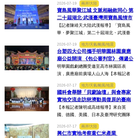
2026-07-19
兩岸/大陸
表示，能夠獲得黨內同志的肯定與支
寶島風華聚江城 文脈相融敘同心 第
持，深感榮幸，也肩負更重大的責任，
二十屆湖北·武漢臺灣周寶島風情市
未來將秉持初心，做好黨與地...
集暨文化交流之夜在漢溫情上演
【記者陳靖天大陸武漢報導】「寶島風
華・夢聚江城」第二十屆湖北・武漢臺
灣周寶島風情市集暨文化交流之夜，7月
2026-07-19
地方/天氣/颱風/地震
16日晚上在武漢武商夢時代一樓中庭溫
台塑四大公司攜手明華園林園廣應
情上演，歌聲文脈聯結兩地，這場融美
廟公益開演 《包公審判官》 傳遞公
食、文創、歌舞、匠人分享...
義與自省精神
明華園戲劇總團受邀至高市林園區表
演，廣應廟前廣場人山人海【本報記者
陳明成高雄報導】台塑、南亞、台化及
2026-07-17
地方/天氣/颱風/地震
台塑石化等四大公司邀請由當家小生孫
國科會舉辦「貝蒙論壇」與會專家
翠鳳領軍的明華園戲劇總團，周末晚在
實地交流走訪慈濟動員復原的臺南
高雄市林園區廣應廟公益演...
楠西地震及丹娜絲風災區
【本報記者陳明成高雄報導】來自英
國、德國、美國、日本及臺灣研究團隊
及國際評審專家所參與為期四天，由國
2026-07-17
兩岸/大陸
科會舉辦的「貝蒙論壇」，實地交流活
興仁市實地考察薏仁米產業
動走訪臺南楠西地震及丹娜絲風災區，