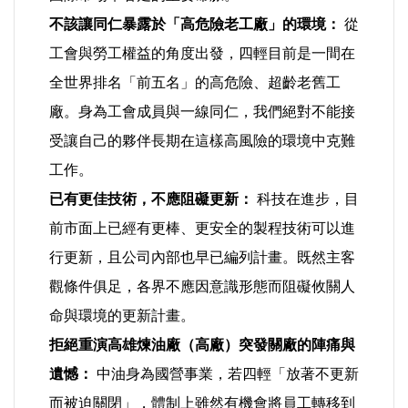
選舉/民調
不該讓同仁暴露於「高危險老工廠」的環境：
從
工會與勞工權益的角度出發，四輕目前是一間在
觀光旅遊
全世界排名「前五名」的高危險、超齡老舊工
廠。身為工會成員與一線同仁，我們絕對不能接
生物科技
受讓自己的夥伴長期在這樣高風險的環境中克難
出版（影音/圖書/雜誌）
工作。
已有更佳技術，不應阻礙更新：
科技在進步，目
發明/專利
前市面上已經有更棒、更安全的製程技術可以進
行更新，且公司內部也早已編列計畫。既然主客
文化資產/文物保護
觀條件俱足，各界不應因意識形態而阻礙攸關人
旅館/民宿
命與環境的更新計畫。
拒絕重演高雄煉油廠（高廠）突發關廠的陣痛與
能源
遺憾：
中油身為國營事業，若四輕「放著不更新
而被迫關閉」，體制上雖然有機會將員工轉移到