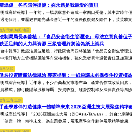
面積燒傷 爸爸陪伴復健：妳永遠是我最愛的寶貝
明成高雄報導】一年前，一場居家意外造成一家四口受傷，其中當時年僅
過兩個月，並歷經在陽光基金會近一年的漫長復復健及陪伴下，芸芸將於八
地方/天氣/颱風/地震
法制局局長李善植：「食品安全衛生管理法」 母法立意良善但
缺乏足夠的人力與資源 三級管理終將淪為紙上談兵
台中報導】致癌油風波延燒，行政院會周四將通過「食品安全衛生管理法
中增訂地方主管機關風險導向查核機制、強化業者異常通報責任及加重通報
兩岸/大陸
借名投資暗藏法律風險 專家提醒：一紙協議未必保得住投資權
陳明成綜合報導】近年來，不少台商基於市場布局、產業合作或政策因素
資模式，卻可能隱藏股權歸屬、投資收益、經營控制權及法律責任等風險，
教育/五育/五創
手產學夥伴打造健康一體精準未來 2026亞洲生技大展聚焦精準
明成高雄報導】「2026亞洲生技大展（BIOAsia-Taiwan）」於台
「健康一體．精準未來」為主題參展，展現產學合作夥伴展示精準健康、生
地方/天氣/颱風/地震