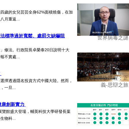
四歲的女兒芸芸全身62%面積燒傷，在加
月重返...
子法標準過於寬鬆、處罰欠缺嚇阻
世界病毒之謎
」修法。行政院長卓榮泰20日說明十大
不實處...
益
哈佛大學開放課程：正
，選擇透過隱名投資方式中國大陸。然而，
義-思辯之旅
一旦...
健康創新實力
北南港展覽館盛大登場，輔英科技大學研發長葉
物科...