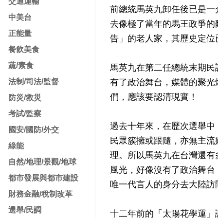
交通運輸
前總統馬英九卸任後已是一
中美台
去像極了當年的馬王政爭的
正能量
告」的老人家，其歷史定位
餐飲美食
蔬/素食
馬英九在第二任總統末期民
法制/司法/監督
有了政治舞台，媒體的聚光
們，應該要認清現實！
防災/救災
考試/監察
過去十年來，在歷次選舉中
國安/國防/外交
民眾簇擁或跟隨，亦無主流
綠能
理。所以馬英九在台灣還有
自然/地理/景觀/地球
風光，好像沒有了政治舞台
都市發展與都市建設
唯一代言人的身分去大陸訪
財務金融/稅制改革
選舉/民調
十二年前的「太陽花學運」