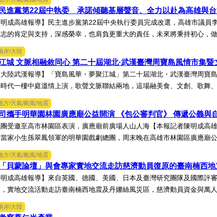
民進黨第22屆中執委 承諾傾聽基層聲音、全力以赴為高雄與
明成高雄報導】民主進步黨第22屆中央執行委員完成改選，高雄市議員
志的肯定與支持，深感榮幸，也肩負更重大的責任，未來將秉持初心，做好
兩岸/大陸
江城 文脈相融敘同心 第二十屆湖北·武漢臺灣周寶島風情市集
大陸武漢報導】「寶島風華・夢聚江城」第二十屆湖北・武漢臺灣周寶島
時代一樓中庭溫情上演，歌聲文脈聯結兩地，這場融美食、文創、歌舞、匠
地方/天氣/颱風/地震
司攜手明華園林園廣應廟公益開演 《包公審判官》 傳遞公義與
總團受邀至高市林園區表演，廣應廟前廣場人山人海【本報記者陳明成高
當家小生孫翠鳳領軍的明華園戲劇總團，周末晚在高雄市林園區廣應廟公益
地方/天氣/颱風/地震
「貝蒙論壇」與會專家實地交流走訪慈濟動員復原的臺南楠西
陳明成高雄報導】來自英國、德國、美國、日本及臺灣研究團隊及國際評
，實地交流活動走訪臺南楠西地震及丹娜絲風災區，慈濟動員資金與萬人次
兩岸/大陸