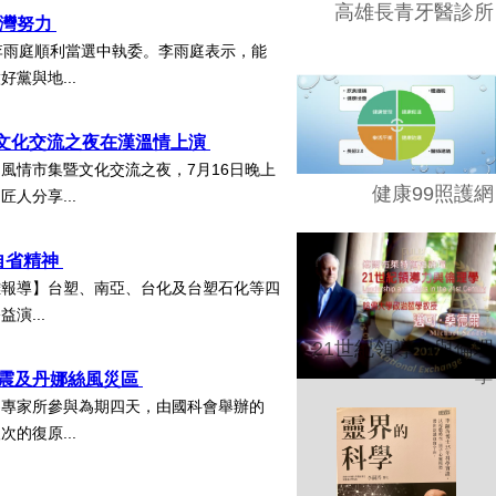
高雄長青牙醫診所
台灣努力
李雨庭順利當選中執委。李雨庭表示，能
黨與地...
暨文化交流之夜在漢溫情上演
風情市集暨文化交流之夜，7月16日晚上
健康99照護網
人分享...
自省精神
雄報導】台塑、南亞、台化及台塑石化等四
演...
21世紀領導力與倫理
學
地震及丹娜絲風災區
審專家所參與為期四天，由國科會舉辦的
的復原...