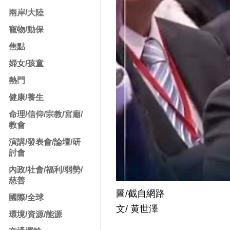
兩岸/大陸
寵物/動保
焦點
婦女/孩童
熱門
健康/養生
命理/信仰/宗教/宮廟/
教會
演講/發表會/論壇/研
討會
內政/社會/福利/弱勢/
慈善
圖/截自網路
國際/全球
文/ 黄世澤
環境/資源/能源