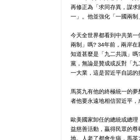
再修正為「求同存異，謀求
一」。他並強化「一國兩制
今天全世界都看到中共第一
兩制」嗎? 34年前，兩
知道甚麼是「九二共識」嗎
黨，無論是贊成或反對「九
一大業，這是習近平自認的
馬英九有他的終極統一的夢
者他要永遠地相信習近平，
歐美國家卸任的總統或總理
益慈善活動，贏得民眾的尊
地。人老了都會生病，馬英