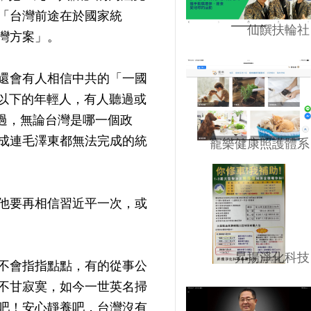
「台灣前途在於國家統
仙饌扶輪社
灣方案」。
還會有人相信中共的「一國
歲以下的年輕人，有人聽過或
過，無論台灣是哪一個政
成連毛澤東都無法完成的統
寵樂健康照護體系
他要再相信習近平一次，或
昇揚淨化科技
不會指指點點，有的從事公
不甘寂寞，如今一世英名掃
吧！安心靜養吧，台灣沒有