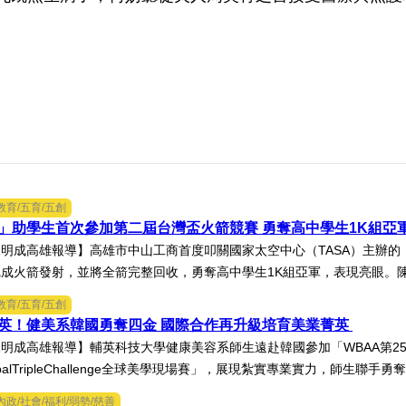
教育/五育/五創
」助學生首次參加第二屆台灣盃火箭競賽 勇奪高中學生1K組亞
明成高雄報導】高雄市中山工商首度叩關國家太空中心（TASA）主辦的「
成火箭發射，並將全箭完整回收，勇奪高中學生1K組亞軍，表現亮眼。陳國
教育/五育/五創
英！健美系韓國勇奪四金 國際合作再升級培育美業菁英
明成高雄報導】輔英科技大學健康美容系師生遠赴韓國參加「WBAA第2
obalTripleChallenge全球美學現場賽」，展現紮實專業實力，師生聯手勇奪
內政/社會/福利/弱勢/慈善