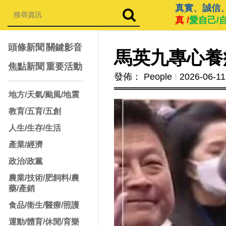
真實、誠信
真 /
愛自己/
頭條新聞
關鍵影音
馬英九專心養
焦點新聞
重要活動
發佈： People
Ι
2026-06-11
地方/天氣/颱風/地震
教育/五育/五創
人生/生存/生活
產業/經濟
政治/政黨
農業/技術/肥飼料/農
藥/產銷
食品/衛生/醫療/照護
運動/體育/休閒/育樂