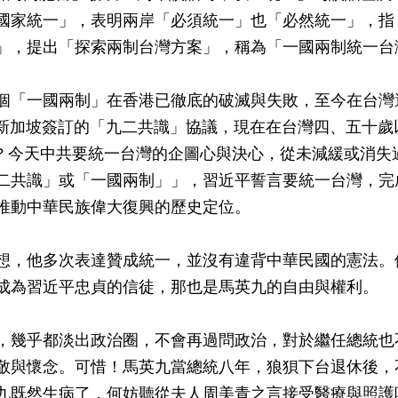
國家統一」，表明兩岸「必須統一」也「必然統一」，指
」，提出「探索兩制台灣方案」，稱為「一國兩制統一台
個「一國兩制」在香港已徹底的破滅與失敗，至今在台灣
岸在新加坡簽訂的「九二共識」協議，現在在台灣四、五十
? 今天中共要統一台灣的企圖心與決心，從未減緩或消失
二共識」或「一國兩制」」，習近平誓言要統一台灣，完
推動中華民族偉大復興的歷史定位。
想，他多次表達贊成統一，並沒有違背中華民國的憲法。
成為習近平忠貞的信徒，那也是馬英九的自由與權利。
，幾乎都淡出政治圈，不會再過問政治，對於繼任總統也
敬與懷念。可惜！馬英九當總統八年，狼狽下台退休後，
九既然生病了，何妨聽從夫人周美青之言接受醫療與照護