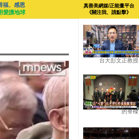
惜福、感恩
真善美網媒/正能量平台
用愛護地球
《關注我、請點擊》
台大彭文正教授
台學版的54/64》大學
的脊樑