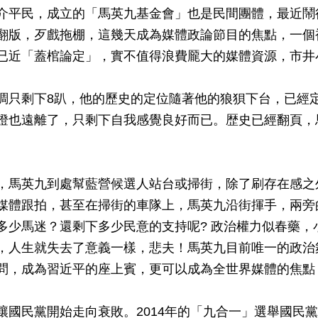
介平民，成立的「馬英九基金會」也是民間團體，最近鬧
翻版，歹戲拖棚，這幾天成為媒體政論節目的焦點，一個
已近「蓋棺論定」，實不值得浪費龎大的媒體資源，市井
調只剩下8趴，他的歷史的定位隨著他的狼狽下台，已經
燈也遠離了，只剩下自我感覺良好而已。歴史已經翻頁，
，馬英九到處幫藍營候選人站台或掃街，除了刷存在感之
媒體跟拍，甚至在掃街的車隊上，馬英九沿街揮手，兩旁
多少馬迷？還剩下多少民意的支持呢? 政治權力似春藥，
，人生就失去了意義一樣，悲夫！馬英九目前唯一的政治
問，成為習近平的座上賓，更可以成為全世界媒體的焦點
讓國民黨開始走向衰敗。2014年的「九合一」選舉國民