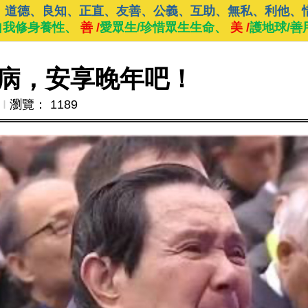
、道德、良知、正直、友善、公義、互助、無私、利他、
自我修身養性、
善 /
愛眾生/珍惜眾生生命、
美 /
護地球/善
病，安享晚年吧！
Ι
瀏覽： 1189