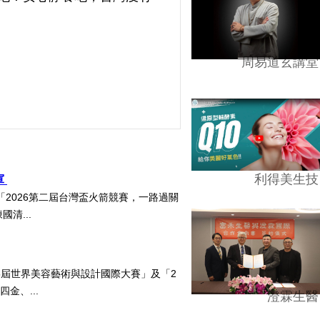
周易道玄講堂
利得美生技
軍
2026第二屆台灣盃火箭競賽，一路過關
清...
5屆世界美容藝術與設計國際大賽」及「2
四金、...
澄霖生醫