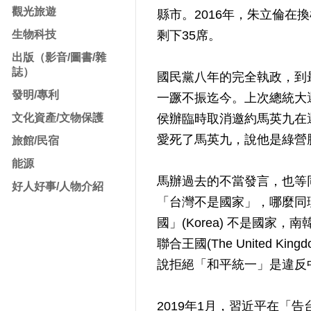
觀光旅遊
縣市。2016年，朱立倫在
生物科技
剩下35席。
出版（影音/圖書/雜
誌）
國民黨八年的完全執政，到
發明/專利
一蹶不振迄今。上次總統大
文化資產/文物保護
侯辦臨時取消邀約馬英九在
愛死了馬英九，說他是綠營
旅館/民宿
能源
馬辦過去的不當發言，也等
好人好事/人物介紹
「台灣不是國家」，哪麼同理可以
國」(Korea) 不是國家，
聯合王國(The United King
說拒絕「和平統一」是違反
2019年1月，習近平在「