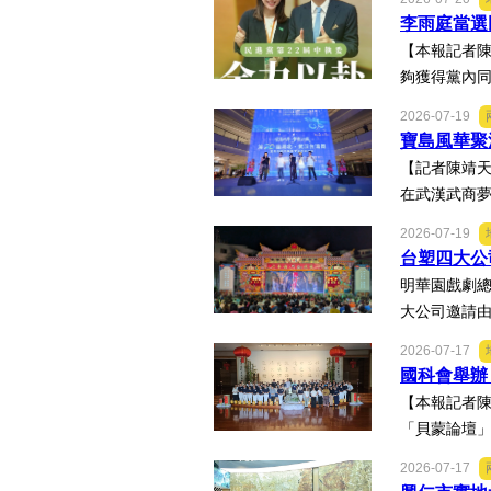
李雨庭當選
【本報記者陳
夠獲得黨內同
2026-07-19
寶島風華聚
【記者陳靖天
在武漢武商夢
2026-07-19
台塑四大公
明華園戲劇
大公司邀請由
2026-07-17
國科會舉辦
【本報記者
「貝蒙論壇」
2026-07-17