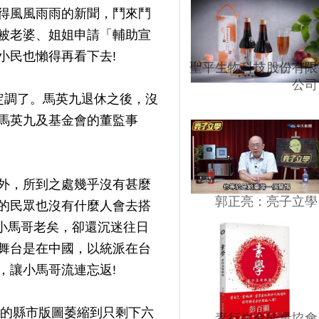
得風風雨雨的新聞，鬥來鬥
被老婆、姐姐申請「輔助宣
小民也懶得再看下去!
聖平生物科技股份有限
公司
定調了。馬英九退休之後，沒
馬英九及基金會的董監事
外，所到之處幾乎沒有甚麼
郭正亮：亮子立學
的民眾也沒有什麼人會去搭
小馬哥老矣，卻還沉迷往日
舞台是在中國，以統派在台
，讓小馬哥流連忘返!
黨的縣市版圖萎縮到只剩下六
素行生命能量協會