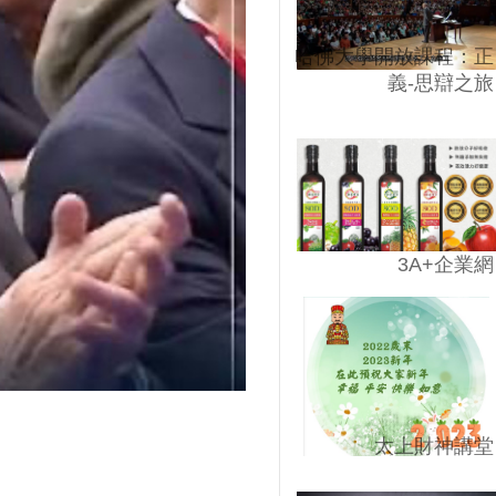
哈佛大學開放課程：正
義-思辯之旅
3A+企業網
太上財神講堂