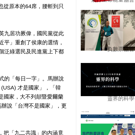
也從原本的64席，腰斬到只
英九居功厥偉，國民黨從此
近平」重創了侯康的選情，
負數票協會
個泛綠選民及民進黨上下都
式的「每日一字」。馬辦說
(USA) 才是國家」，「韓
d) 不是國家，大不列顛暨愛爾蘭
靈界的科學
) 才是國家」。馬辦說「台灣不是國家」，更
調，把「九二共識」的內涵竟