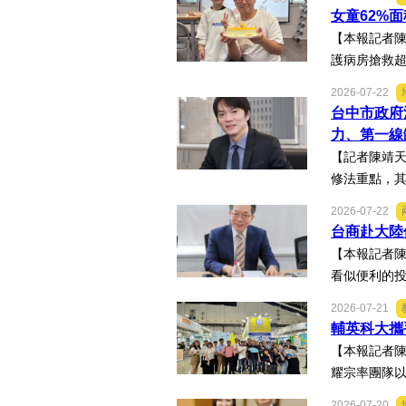
女童62%
【本報記者陳
護病房搶救超
2026-07-22
台中市政府
力、第一線
【記者陳靖天
修法重點，其
2026-07-22
台商赴大陸
【本報記者
看似便利的投
2026-07-21
輔英科大攜
【本報記者陳
耀宗率團隊以
2026-07-20