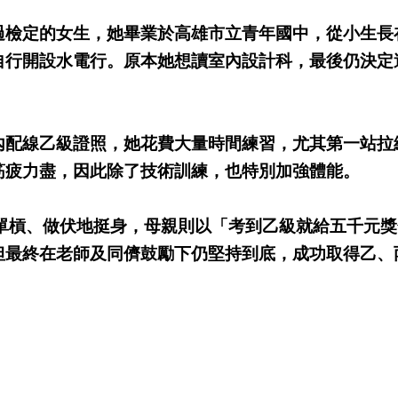
過檢定的女生，她畢業於高雄市立青年國中，從小生長
自行開設水電行。原本她想讀室內設計科，最後仍決定
內配線乙級證照，她花費大量時間練習，尤其第一站拉
筋疲力盡，因此除了技術訓練，也特別加強體能。
單槓、做伏地挺身，母親則以「考到乙級就給五千元獎
但最終在老師及同儕鼓勵下仍堅持到底，成功取得乙、