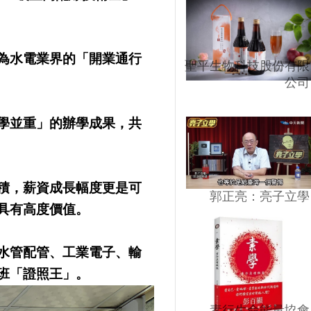
為水電業界的「開業通行
聖平生物科技股份有限
公司
學並重」的辦學成果，共
積，薪資成長幅度更是可
郭正亮：亮子立學
具有高度價值。
水管配管、工業電子、輸
班「證照王」。
素行生命能量協會