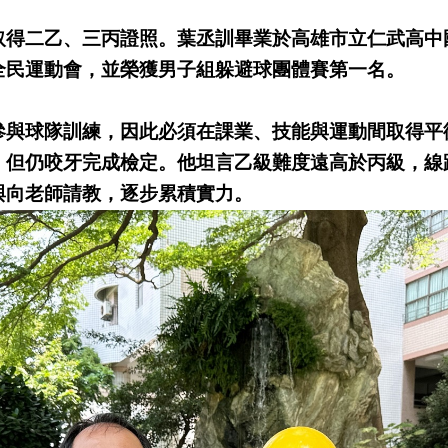
取得二乙、三丙證照。葉丞訓畢業於高雄市立仁武高中
全民運動會，並榮獲男子組躲避球團體賽第一名。
參與球隊訓練，因此必須在課業、技能與運動間取得平
，但仍咬牙完成檢定。他坦言乙級難度遠高於丙級，線
與向老師請教，逐步累積實力。