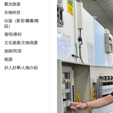
觀光旅遊
生物科技
出版（影音/圖書/雜
誌）
發明/專利
文化資產/文物保護
旅館/民宿
能源
好人好事/人物介紹