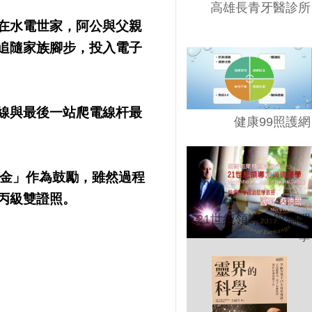
高雄長青牙醫診所
在水電世家，阿公與父親
追隨家族腳步，投入電子
線與最後一站爬電線杆最
健康99照護網
金」作為鼓勵，雖然過程
丙級雙證照。
21世紀領導力與倫理
學