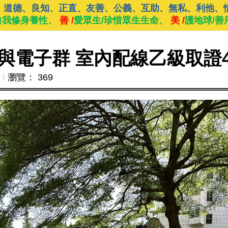
、道德、良知、正直、友善、公義、互助、無私、利他、
自我修身養性、
善 /
愛眾生/珍惜眾生生命、
美 /
護地球/善
與電子群 室內配線乙級取證
Ι
瀏覽： 369