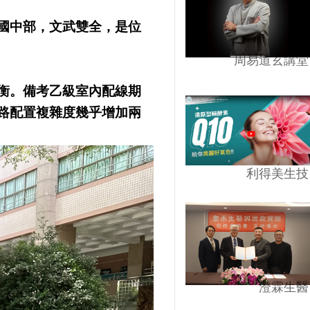
國中部，文武雙全，是位
周易道玄講堂
衡。備考乙級室內配線期
路配置複雜度幾乎增加兩
利得美生技
澄霖生醫