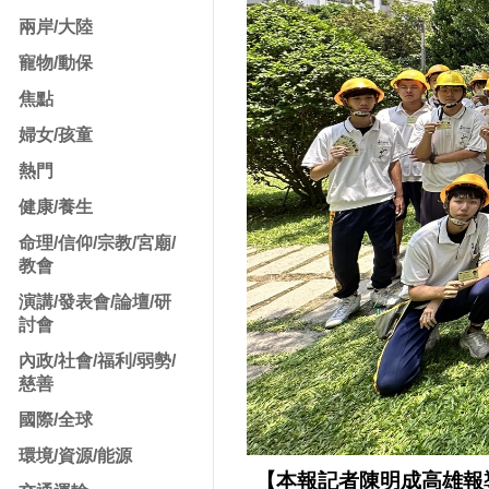
兩岸/大陸
寵物/動保
焦點
婦女/孩童
熱門
健康/養生
命理/信仰/宗教/宮廟/
教會
演講/發表會/論壇/研
討會
內政/社會/福利/弱勢/
慈善
國際/全球
環境/資源/能源
【本報記者陳明成高雄報