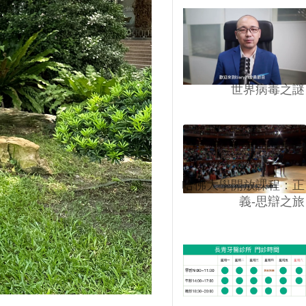
世界病毒之謎
哈佛大學開放課程：正
義-思辯之旅