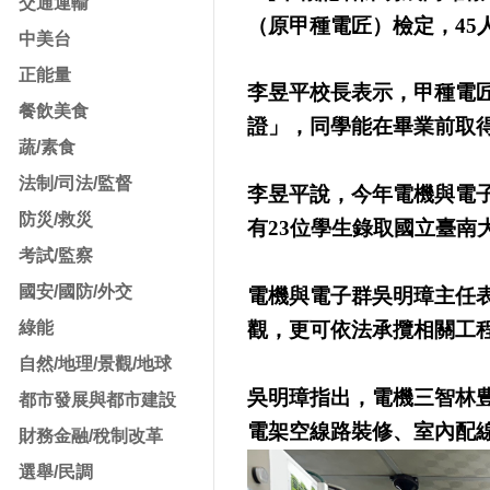
交通運輸
（原甲種電匠）檢定，45
中美台
正能量
李昱平校長表示，甲種電
餐飲美食
證」，同學能在畢業前取
蔬/素食
法制/司法/監督
李昱平說，今年電機與電
防災/救災
有23位學生錄取國立臺南
考試/監察
國安/國防/外交
電機與電子群吳明璋主任
綠能
觀，更可依法承攬相關工
自然/地理/景觀/地球
吳明璋指出，電機三智林
都市發展與都市建設
電架空線路裝修、室內配
財務金融/稅制改革
選舉/民調