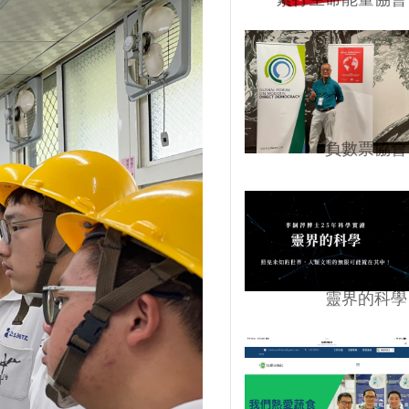
負數票協會
靈界的科學