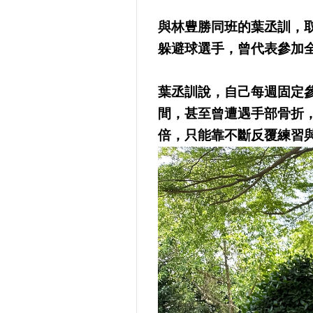
與林豊勝同班的葉丞訓，
躲避球選手，曾代表參加
葉丞訓說，自己每週固定
間，甚至曾遭遇手部骨折
倍，只能靠不斷反覆練習