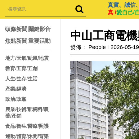
真實、誠信
真 /
愛自己/
頭條新聞
關鍵影音
中山工商電機
焦點新聞
重要活動
發佈： People
Ι
2026-05-19
地方/天氣/颱風/地震
教育/五育/五創
人生/生存/生活
產業/經濟
政治/政黨
農業/技術/肥飼料/農
藥/產銷
食品/衛生/醫療/照護
運動/體育/休閒/育樂