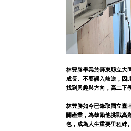
林豊勝畢業於屏東縣立大
成長、不要誤入歧途，因
找到興趣與方向，高二下
林豊勝如今已錄取國立臺
關產業，為鼓勵他挑戰高
包，成為人生重要里程碑