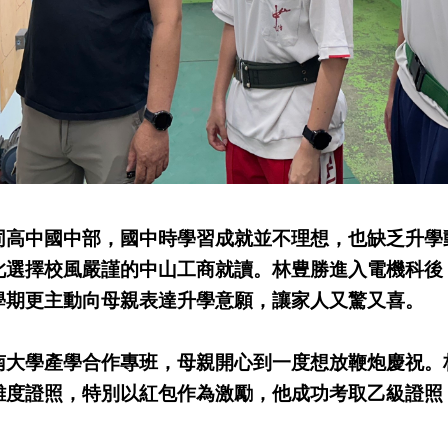
同高中國中部，國中時學習成就並不理想，也缺乏升學
此選擇校風嚴謹的中山工商就讀。林豊勝進入電機科後
學期更主動向母親表達升學意願，讓家人又驚又喜。
南大學產學合作專班，母親開心到一度想放鞭炮慶祝。
難度證照，特別以紅包作為激勵，他成功考取乙級證照
。