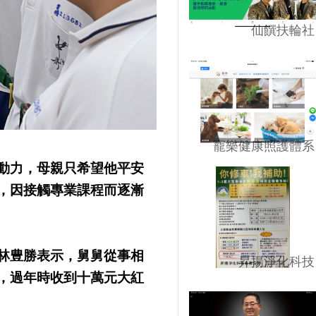
仙饌扶輪社
寵樂健康照護體系
動力，母親只希望他平安
，因接觸專業課程而逐漸
林豊勝表示，舅舅從事相
昇揚淨化科技
，過年時收到十萬元大紅