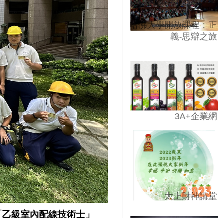
哈佛大學開放課程：正
義-思辯之旅
3A+企業網
太上財神講堂
「乙級室內配線技術士」