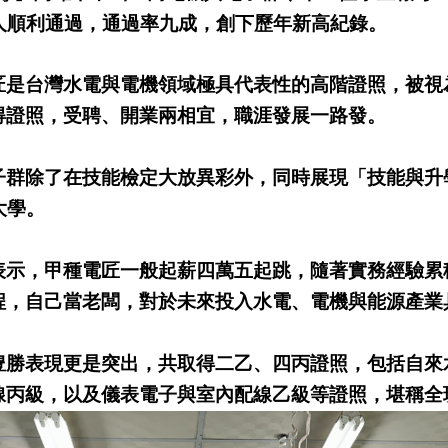
人順利通過，通過率九成，創下歷年新高紀錄。
匠是台灣水電與電機領域極具代表性的高階證照，被視
得證照，受聘、開業兩相宜，職涯發展一路發。
子群除了在技能檢定大放異彩外，同時展現「技能與升
大學。
表示，甲種電匠一般起薪四萬五起跳，隨著實務經驗累
程，自己當老闆，對於未來投入水電、電機與能源產業
豊勝表現更是突出，共取得二乙、四丙證照，包括自來
線丙級，以及儀表電子與室內配線乙級等證照，堪稱全