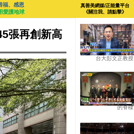
惜福、感恩
真善美網媒/正能量平台
用愛護地球
《關注我、請點擊》
45張再創新高
台大彭文正教授
台學版的54/64》大學
的脊樑