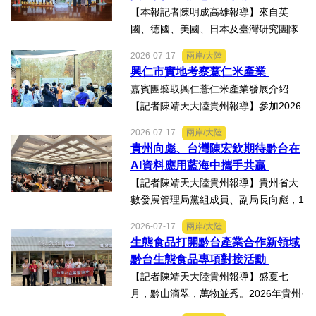
高雄市林園區廣應廟公益演...
楠西地震及丹娜絲風災區
【本報記者陳明成高雄報導】來自英
國、德國、美國、日本及臺灣研究團隊
及國際評審專家所參與為期四天，由國
2026-07-17
兩岸/大陸
科會舉辦的「貝蒙論壇」，實地交流活
興仁市實地考察薏仁米產業
動走訪臺南楠西地震及丹娜絲風災區，
嘉賓團聽取興仁薏仁米產業發展介紹
慈濟動員資金與萬人次的復原...
【記者陳靖天大陸貴州報導】參加2026
貴州·臺灣經貿交流合作懇談會、黔台特
2026-07-17
兩岸/大陸
色產業助力鄉村振興對接會的臺灣嘉賓
貴州向彪、台灣陳宏欽期待黔台在
組團，7月15日，到興仁市實地考察，深
AI資料應用藍海中攜手共贏
入調研興仁薏仁米...
【記者陳靖天大陸貴州報導】貴州省大
數發展管理局黨組成員、副局長向彪，1
4日，在2026年貴州・臺灣經貿交流合
2026-07-17
兩岸/大陸
作懇談會黔台大數據與人工智能產業對
生態食品打開黔台產業合作新領域
接會上表示，召開黔台大數據與人工智
黔台生態食品專項對接活動
能產業對接會，旨在搭建兩...
【記者陳靖天大陸貴州報導】盛夏七
月，黔山滴翠，萬物並秀。2026年貴州·
臺灣經貿交流合作懇談會「黔台生態食