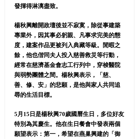
發揮得淋漓盡致。
法制/司法/監督
楊秋興離開政壇後並不寂寞，除從事建築
防災/救災
專業外，因其事必躬親、凡事求完美的態
度，建案作品更被列入典藏等級。閒暇之
考試/監察
餘，他也偕同夫人投入慈善救災等行動，
國安/國防/外交
經常在慈濟基金會志工行列中，穿梭醫院
與弱勢團體之間。楊秋興表示，「慈、
綠能
善、修、安」的悲願，是他與家人共同追
尋的生活目標。
自然/地理/景觀/地球
都市發展與都市建設
5
月15日是楊秋興70歲國曆生日，多位好友
特別為其慶生。他在生日餐會中發表兩個
財務金融/稅制改革
願望表示：第一，希望在燕巢興建的「御