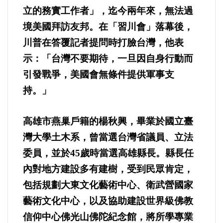
立的務實工作者」，迄今兩年來，無法過
境美國拜訪友邦。在「習川會」落幕後，
內政/社會/福利/弱勢/慈善
川普在答覆記者提問時打臉台灣，他表
國際/全球
示：「台灣不要期待，一旦因自身行動而
引發戰爭，美國會無條件提供軍事支
環境/資源/能源
持。」
交通運輸
高雄市燕巢戶籍的楊秋興，畢業於國立臺
中美台
灣大學土木系，曾當選台灣省議員、立法
委員，並於45歲時當選高雄縣長。縣長任
正能量
內對地方建設多有建樹，受到民眾肯定，
包括規劃大東文化藝術中心、衛武營國家
餐飲美食
藝術文化中心，以及協助建設世界級佛教
蔬/素食
信仰中心佛光山佛陀紀念館，將所學專業