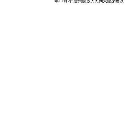
年11月2日台灣開放人民到大陸探親以
來，兩岸人民交流日漸頻繁，台灣人民
於中國大陸經商、工作及求學的人數也
日益增加，許多台灣人民也會在中國大
陸置產，這些在中國大陸置...