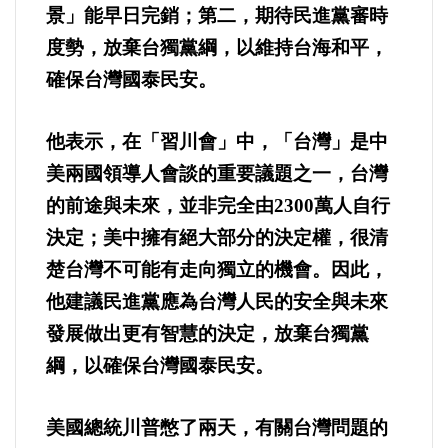
景」能早日完銷；第二，期待民進黨審時
選舉/民調
度勢，放棄台獨黨綱，以維持台海和平，
觀光旅遊
確保台灣國泰民安。
生物科技
他表示，在「習川會」中，「台灣」是中
美兩國領導人會談的重要議題之一，台灣
出版（影音/圖書/雜誌）
的前途與未來，並非完全由2300萬人自行
決定；美中擁有絕大部分的決定權，很清
發明/專利
楚台灣不可能有走向獨立的機會。因此，
文化資產/文物保護
他建議民進黨應為台灣人民的安全與未來
發展做出更有智慧的決定，放棄台獨黨
旅館/民宿
綱，以確保台灣國泰民安。
能源
美國總統川普憋了兩天，有關台灣問題的