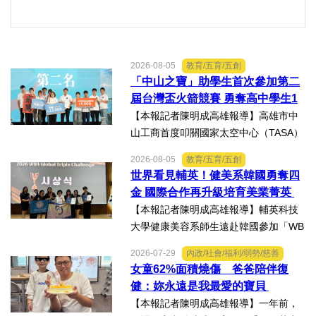
2026-08-05
教育/五育/五創
「中山之寶」助學生首次參加第二
屆台灣盃火箭競賽 勇奪高中學生1
K組亞軍
【本報記者陳明成高雄報導】高雄市中
山工商首度叩關國家太空中心（TASA）
主辦的「2026第二屆台灣盃火箭競賽，
2026-08-05
教育/五育/五創
一路過關斬將，順利完成火箭發射，並
世界看見輔英！健美系韓國勇奪四
將全箭完整回收，勇奪高中學生1K組亞
金 國際合作再升級培育美業菁英
軍，表現亮眼。陳國清...
【本報記者陳明成高雄報導】輔英科技
大學健康美容系師生遠赴韓國參加「WB
AA第25屆世界美容藝術與設計國際大
2026-07-29
內政/社會/福利/弱勢/慈善
賽」及「2026WBAGlobalTripleChallen
女童62%面積燒傷 爸爸陪伴復
ge全球美學現場賽」，展現紮實專業實
健：妳永遠是我最愛的寶貝
力，師生聯手勇奪四金、...
【本報記者陳明成高雄報導】一年前，