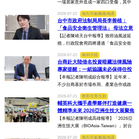
一場居家意外造成一家四口受傷，其中
當時年僅四歲的女兒芸芸全身62%面積
2026-07-22
地方/天氣/颱風/地震
燒傷，在加護病房搶救超過兩個月，並
台中市政府法制局局長李善植：
歷經在陽光基金會近一年的漫長復復健
「食品安全衛生管理法」 母法立意
及陪伴下，芸芸將於八月重返...
良善但子法標準過於寬鬆、處罰欠
【記者陳靖天台中報導】致癌油風波延
缺嚇阻力、第一線缺乏足夠的人力
燒，行政院會周四將通過「食品安全衛
與資源 三級管理終將淪為紙上談兵
生管理法」修法。行政院長卓榮泰20日
2026-07-22
兩岸/大陸
說明十大修法重點，其中增訂地方主管
台商赴大陸借名投資暗藏法律風險
機關風險導向查核機制、強化業者異常
專家提醒：一紙協議未必保得住投
通報責任及加重通報不實處...
資權益
【本報記者陳明成綜合報導】近年來，
不少台商基於市場布局、產業合作或政
策因素，選擇透過隱名投資方式中國大
2026-07-21
教育/五育/五創
陸。然而，看似便利的投資模式，卻可
輔英科大攜手產學夥伴打造健康一
能隱藏股權歸屬、投資收益、經營控制
體精準未來 2026亞洲生技大展聚焦
權及法律責任等風險，一旦...
精準健康創新實力
【本報記者陳明成高雄報導】「2026亞
洲生技大展（BIOAsia-Taiwan）」於台
北南港展覽館盛大登場，輔英科技大學
2026-07-20
地方/天氣/颱風/地震