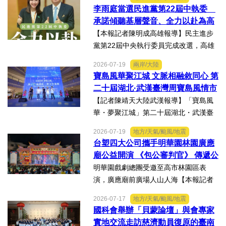
研發長葉耀宗率團隊以「健康一體．精
李雨庭當選民進黨第22屆中執委
準未來」為主題參展，展現產學合作夥
承諾傾聽基層聲音、全力以赴為高
伴展示精準健康、生物科...
雄與台灣努力
【本報記者陳明成高雄報導】民主進步
黨第22屆中央執行委員完成改選，高雄
市議員李雨庭順利當選中執委。李雨庭
2026-07-19
兩岸/大陸
表示，能夠獲得黨內同志的肯定與支
寶島風華聚江城 文脈相融敘同心 第
持，深感榮幸，也肩負更重大的責任，
二十屆湖北·武漢臺灣周寶島風情市
未來將秉持初心，做好黨與地...
集暨文化交流之夜在漢溫情上演
【記者陳靖天大陸武漢報導】「寶島風
華・夢聚江城」第二十屆湖北・武漢臺
灣周寶島風情市集暨文化交流之夜，7月
2026-07-19
地方/天氣/颱風/地震
16日晚上在武漢武商夢時代一樓中庭溫
台塑四大公司攜手明華園林園廣應
情上演，歌聲文脈聯結兩地，這場融美
廟公益開演 《包公審判官》 傳遞公
食、文創、歌舞、匠人分享...
義與自省精神
明華園戲劇總團受邀至高市林園區表
演，廣應廟前廣場人山人海【本報記者
陳明成高雄報導】台塑、南亞、台化及
2026-07-17
地方/天氣/颱風/地震
台塑石化等四大公司邀請由當家小生孫
國科會舉辦「貝蒙論壇」與會專家
翠鳳領軍的明華園戲劇總團，周末晚在
實地交流走訪慈濟動員復原的臺南