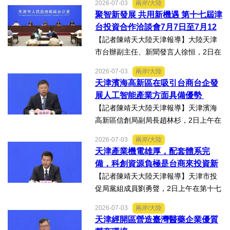
2026-07-03
兩岸/大陸
品專項對接活動」於7月13日至16日舉
聚智新發展 共用新機遇 第十七屆津
行。近30名台商代表跨海而來，踏訪貴
台投資合作洽談會7月7日至7月12
州生態食品產業一線，...
日在天津舉辦
【記者陳靖天大陸天津報導】大陸天津
市台辦副主任、新聞發言人徐恒，2日在
第十七屆津台投資合作洽談會新聞發佈
2026-07-03
兩岸/大陸
會上表示，津台投資合作洽談會，從200
天津濱海高新區在吸引台商台企發
8年至今已成功舉辦16屆，津台會已成為
展人工智能產業方面具備優勢
兩岸重要的經貿交流合...
【記者陳靖天大陸天津報導】天津濱海
高新區信創局副局長趙林杉，2日上午在
第十七屆津台投資合作洽談會新聞發佈
2026-07-03
兩岸/大陸
會上，針對吸引臺商臺企來津發展人工
天津產業機電雄厚，配套體系完
智能產業方面具備優勢表示，高新區作
備，科創資源負極是台商來投資新
為國家自主創新示範區，也...
業的理想沃土
【記者陳靖天大陸天津報導】天津市投
促局黨組成員劉勇聲，2日上午在第十七
屆津台投資合作洽談會新聞發佈會上回
2026-07-03
兩岸/大陸
答記者提問關於天津在產業發展方面有
天津經開區營造臺灣醫藥企業優質
哪些突出優勢，目前台資企業在天津的