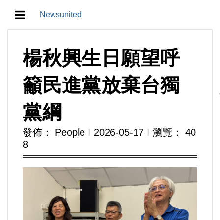
Newsunited
地方/天氣/颱風/地震
楊秋興生日願望呼
教育/五育/五創
籲民進黨放棄台獨
人生/生存/生活
黨綱
產業/經濟
發佈： People
Ι
2026-05-17
Ι
瀏覽： 40
8
政治/政黨
農業/技術/肥飼料/農藥/產銷
食品/衛生/醫療/照護