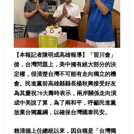
運動/體育/休閒/育樂
兩岸/大陸
寵物/動保
焦點
【本報記者陳明成高雄報導】「習川會」
後，台灣問題上，美中擁有絕大部分的決
婦女/孩童
定權，很清楚台灣不可能有走向獨立的機
會。民進黨前高雄縣縣長楊秋興接受好友
熱門
為其慶祝70大壽時表示，兩岸關係走向演
健康/養生
成中美說了算，為了兩和平，呼籲民進黨
放棄台獨黨綱，以確保台灣國泰民安。
命理/信仰/宗教/宮廟/教會
賴清德上任總統以來，因自稱是「台灣獨
演講/發表會/論壇/研討會