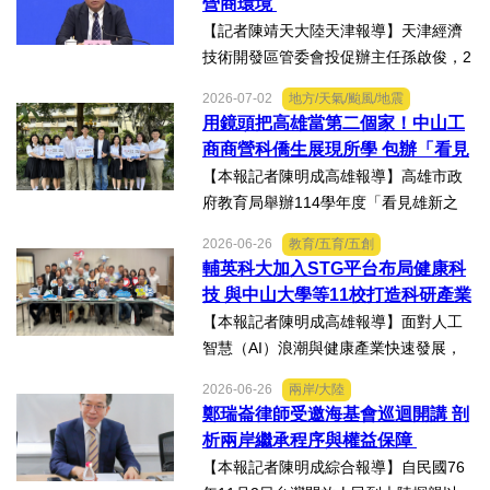
營商環境
融合情況，未來還有哪些...
【記者陳靖天大陸天津報導】天津經濟
技術開發區管委會投促辦主任孫啟俊，2
日上午在第十七屆津台投資合作洽談會
2026-07-02
地方/天氣/颱風/地震
新聞發佈會上，說明天津市作為北方生
用鏡頭把高雄當第二個家！中山工
物醫藥產業高地，天津經開區能為臺灣
商商營科僑生展現所學 包辦「看見
醫藥大健康行業的創業者和...
雄新之光」創意短片前三名
【本報記者陳明成高雄報導】高雄市政
府教育局舉辦114學年度「看見雄新之
光」創意短片競賽，中山工商商業經營
2026-06-26
教育/五育/五創
科建教僑生專班學生囊括高中職組前三
輔英科大加入STG平台布局健康科
名。李昱平校長表示，來自泰國、印尼
技 與中山大學等11校打造科研產業
及越南僑生，以異國的獨特視...
生態圈
【本報記者陳明成高雄報導】面對人工
智慧（AI）浪潮與健康產業快速發展，
由國立中山大學領軍成立的「STG南臺
2026-06-26
兩岸/大陸
灣科研產業化平台」，再擴大跨校科研
鄭瑞崙律師受邀海基會巡迴開講 剖
合作版圖，與輔英科技大學簽署合作備
析兩岸繼承程序與權益保障
忘錄（MOU），並共同為「廠...
【本報記者陳明成綜合報導】自民國76