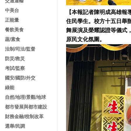
交通運輸
中美台
【本報記者陳明成高雄報
正能量
住民學生。校方十五日舉
餐飲美食
舞展演及榮耀認證等儀式
原民文化氛圍。
蔬/素食
法制/司法/監督
防災/救災
考試/監察
國安/國防/外交
綠能
自然/地理/景觀/地球
都市發展與都市建設
財務金融/稅制改革
選舉/民調