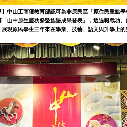
導】中山工商獲教育部認可為非原民區「原住民重點學
辦「山中原生慶功祭暨族語成果發表」，透過報戰功、
，展現原民學生三年來在學業、技藝、語文與升學上的