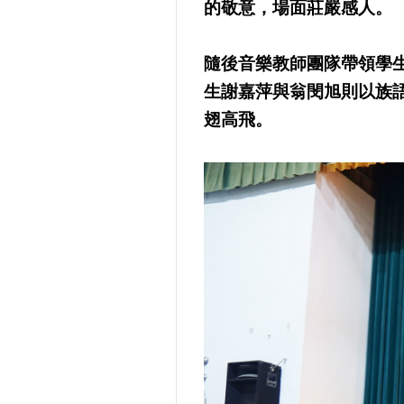
的敬意，場面莊嚴感人。
隨後音樂教師團隊帶領學生
生謝嘉萍與翁閔旭則以族
翅高飛。