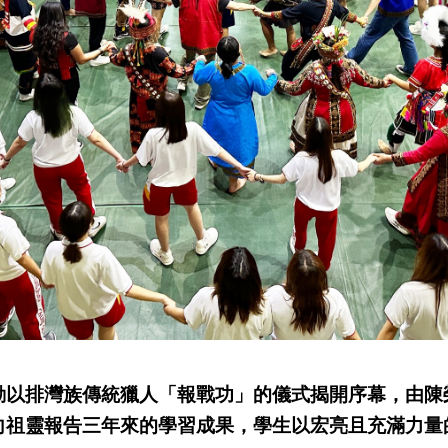
動以排灣族傳統獵人「報戰功」的儀式揭開序幕，由陳
向祖靈報告三年來的學習成果，學生以宏亮且充滿力量