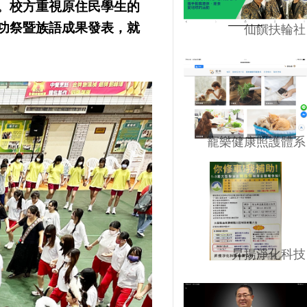
。校方重視原住民學生的
功祭暨族語成果發表，就
仙饌扶輪社
寵樂健康照護體系
昇揚淨化科技