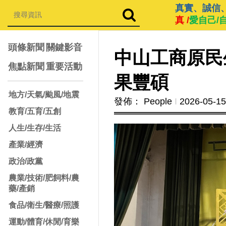
真實、誠信
真 /
愛自己/
頭條新聞
關鍵影音
中山工商原民
焦點新聞
重要活動
果豐碩
地方/天氣/颱風/地震
發佈： People
Ι
2026-05-15
教育/五育/五創
人生/生存/生活
產業/經濟
政治/政黨
農業/技術/肥飼料/農
藥/產銷
食品/衛生/醫療/照護
運動/體育/休閒/育樂