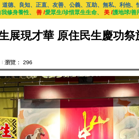
、道德、良知、正直、友善、公義、互助、無私、利他、
自我修身養性、
善 /
愛眾生/珍惜眾生生命、
美 /
護地球/善
生展現才華 原住民生慶功祭
Ι
瀏覽： 296