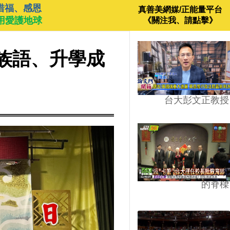
惜福、感恩
真善美網媒/正能量平台
用愛護地球
《關注我、請點擊》
族語、升學成
台大彭文正教授
台學版的54/64》大學
的脊樑