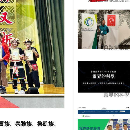
負數票協會
靈界的科學
富族、泰雅族、魯凱族、