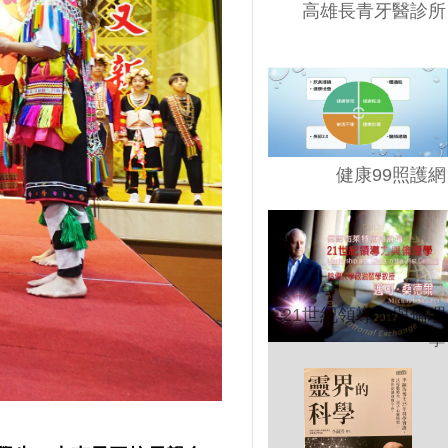
高雄長青牙醫診所
健康99照護網
21世紀領導力與倫理
學