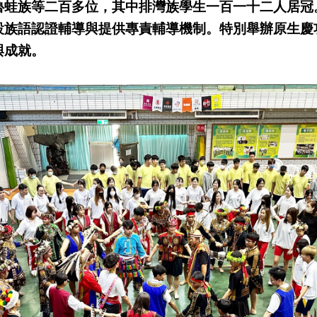
魯蛙族等二百多位，其中排灣族學生一百一十二人居冠
設族語認證輔導與提供專責輔導機制。特別舉辦原生慶
與成就。