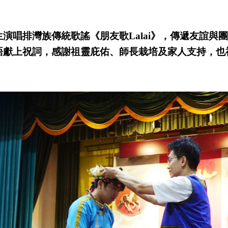
演唱排灣族傳統歌謠《朋友歌Lalai》，傳遞友誼與
語獻上祝詞，感謝祖靈庇佑、師長栽培及家人支持，也