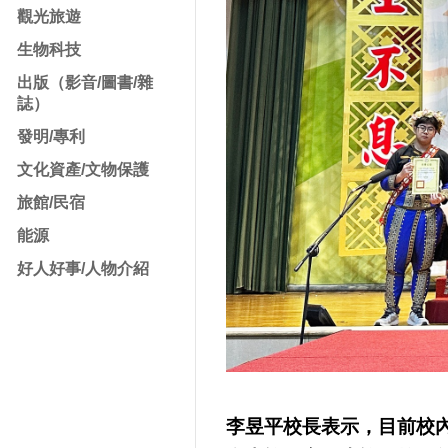
觀光旅遊
生物科技
出版（影音/圖書/雜
誌）
發明/專利
文化資產/文物保護
旅館/民宿
能源
好人好事/人物介紹
李昱平校長表示，目前校