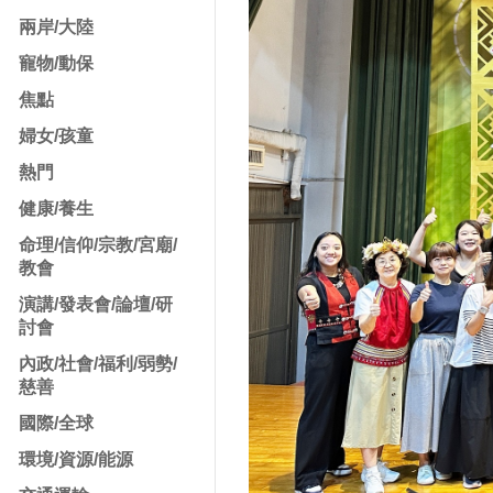
兩岸/大陸
寵物/動保
焦點
婦女/孩童
熱門
健康/養生
命理/信仰/宗教/宮廟/
教會
演講/發表會/論壇/研
討會
內政/社會/福利/弱勢/
慈善
國際/全球
環境/資源/能源