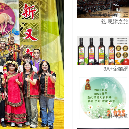
哈佛大學開放課程：正
義-思辯之旅
3A+企業網
太上財神講堂