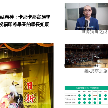
團結精神；卡那卡那富族學
祝福即將畢業的學長姐展
世界病毒之謎
哈佛大學開放課程：正
義-思辯之旅