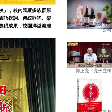
校」，校內匯聚多族群原
族語祝詞、傳統歌謠、樂
聖平生物科技股份有限
豐碩成果，校園洋溢濃濃
公司
郭正亮：亮子立學
素行生命能量協會