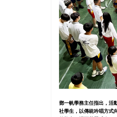
鄧一帆學務主任指出，活
社學生，以傳統吟唱方式