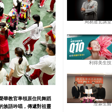
周易道玄講堂
利得美生技
榮華教官率領原住民舞蹈
澄霖生醫
的族語吟唱，傳遞對祖靈