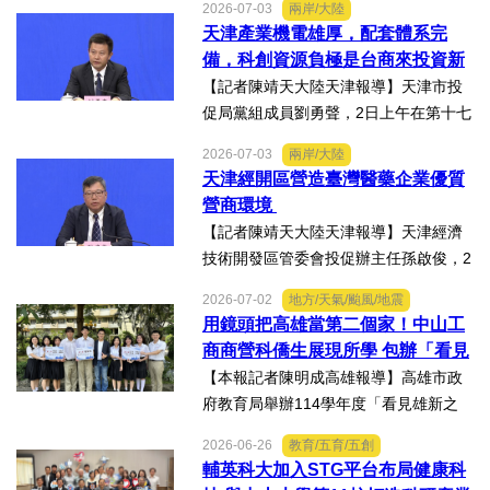
2026-07-03
兩岸/大陸
會上，針對吸引臺商臺企來津發展人工
天津產業機電雄厚，配套體系完
智能產業方面具備優勢表示，高新區作
備，科創資源負極是台商來投資新
為國家自主創新示範區，也...
業的理想沃土
【記者陳靖天大陸天津報導】天津市投
促局黨組成員劉勇聲，2日上午在第十七
屆津台投資合作洽談會新聞發佈會上回
2026-07-03
兩岸/大陸
答記者提問關於天津在產業發展方面有
天津經開區營造臺灣醫藥企業優質
哪些突出優勢，目前台資企業在天津的
營商環境
融合情況，未來還有哪些...
【記者陳靖天大陸天津報導】天津經濟
技術開發區管委會投促辦主任孫啟俊，2
日上午在第十七屆津台投資合作洽談會
2026-07-02
地方/天氣/颱風/地震
新聞發佈會上，說明天津市作為北方生
用鏡頭把高雄當第二個家！中山工
物醫藥產業高地，天津經開區能為臺灣
商商營科僑生展現所學 包辦「看見
醫藥大健康行業的創業者和...
雄新之光」創意短片前三名
【本報記者陳明成高雄報導】高雄市政
府教育局舉辦114學年度「看見雄新之
光」創意短片競賽，中山工商商業經營
2026-06-26
教育/五育/五創
科建教僑生專班學生囊括高中職組前三
輔英科大加入STG平台布局健康科
名。李昱平校長表示，來自泰國、印尼