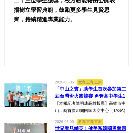
二十三位學生獲獎，校方盼能藉由公開表
揚樹立學習典範，鼓勵更多學生見賢思
齊，持續精進專業能力。
2026-08-05
教育/五育/五創
「中山之寶」助學生首次參加第二
屆台灣盃火箭競賽 勇奪高中學生1
K組亞軍
【本報記者陳明成高雄報導】高雄市中
山工商首度叩關國家太空中心（TASA）
主辦的「2026第二屆台灣盃火箭競賽，
2026-08-05
教育/五育/五創
一路過關斬將，順利完成火箭發射，並
世界看見輔英！健美系韓國勇奪四
將全箭完整回收，勇奪高中學生1K組亞