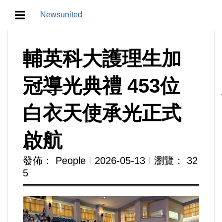
Newsunited
地方/天氣/颱風/地震
輔英科大護理生加
教育/五育/五創
冠導光典禮 453位
人生/生存/生活
白衣天使承光正式
產業/經濟
啟航
政治/政黨
發佈： People
Ι
2026-05-13
Ι
瀏覽： 32
5
農業/技術/肥飼料/農藥/產銷
食品/衛生/醫療/照護