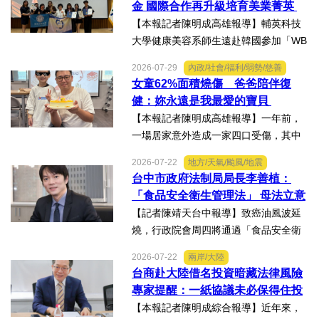
金 國際合作再升級培育美業菁英
軍，表現亮眼。陳國清...
【本報記者陳明成高雄報導】輔英科技
大學健康美容系師生遠赴韓國參加「WB
AA第25屆世界美容藝術與設計國際大
2026-07-29
內政/社會/福利/弱勢/慈善
賽」及「2026WBAGlobalTripleChallen
女童62%面積燒傷 爸爸陪伴復
ge全球美學現場賽」，展現紮實專業實
健：妳永遠是我最愛的寶貝
力，師生聯手勇奪四金、...
【本報記者陳明成高雄報導】一年前，
一場居家意外造成一家四口受傷，其中
當時年僅四歲的女兒芸芸全身62%面積
2026-07-22
地方/天氣/颱風/地震
燒傷，在加護病房搶救超過兩個月，並
台中市政府法制局局長李善植：
歷經在陽光基金會近一年的漫長復復健
「食品安全衛生管理法」 母法立意
及陪伴下，芸芸將於八月重返...
良善但子法標準過於寬鬆、處罰欠
【記者陳靖天台中報導】致癌油風波延
缺嚇阻力、第一線缺乏足夠的人力
燒，行政院會周四將通過「食品安全衛
與資源 三級管理終將淪為紙上談兵
生管理法」修法。行政院長卓榮泰20日
2026-07-22
兩岸/大陸
說明十大修法重點，其中增訂地方主管
台商赴大陸借名投資暗藏法律風險
機關風險導向查核機制、強化業者異常
專家提醒：一紙協議未必保得住投
通報責任及加重通報不實處...
資權益
【本報記者陳明成綜合報導】近年來，