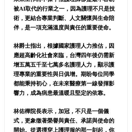
選舉/民調
被AI取代的行業之一，因為護理不只是技
術，更結合專業判斷、人文關懷與生命陪
觀光旅遊
伴，是一項充滿溫度與責任的重要使命。
生物科技
林爵士指出，根據國家護理人力推估，因
出版（影音/圖書/雜誌）
應超高齡化社會來臨，台灣四年後仍需新
增五萬五千至七萬多名護理人力，顯示護
發明/專利
理專業的重要性與日俱增。期盼每位同學
都能秉持初心，在未來醫療第一線發揮影
文化資產/文物保護
響力，成為病患最溫暖且堅定的依靠。
旅館/民宿
林佑樺院長表示，加冠，不只是一個儀
能源
式，更象徵著榮譽與責任、承諾與使命的
開始。從選擇穿上護理服的那一刻起，你