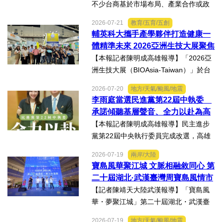
不少台商基於市場布局、產業合作或政
策因素，選擇透過隱名投資方式中國大
2026-07-21
教育/五育/五創
陸。然而，看似便利的投資模式，卻可
輔英科大攜手產學夥伴打造健康一
能隱藏股權歸屬、投資收益、經營控制
體精準未來 2026亞洲生技大展聚焦
權及法律責任等風險，一旦...
精準健康創新實力
【本報記者陳明成高雄報導】「2026亞
洲生技大展（BIOAsia-Taiwan）」於台
北南港展覽館盛大登場，輔英科技大學
2026-07-20
地方/天氣/颱風/地震
研發長葉耀宗率團隊以「健康一體．精
李雨庭當選民進黨第22屆中執委
準未來」為主題參展，展現產學合作夥
承諾傾聽基層聲音、全力以赴為高
伴展示精準健康、生物科...
雄與台灣努力
【本報記者陳明成高雄報導】民主進步
黨第22屆中央執行委員完成改選，高雄
市議員李雨庭順利當選中執委。李雨庭
2026-07-19
兩岸/大陸
表示，能夠獲得黨內同志的肯定與支
寶島風華聚江城 文脈相融敘同心 第
持，深感榮幸，也肩負更重大的責任，
二十屆湖北·武漢臺灣周寶島風情市
未來將秉持初心，做好黨與地...
集暨文化交流之夜在漢溫情上演
【記者陳靖天大陸武漢報導】「寶島風
華・夢聚江城」第二十屆湖北・武漢臺
灣周寶島風情市集暨文化交流之夜，7月
2026-07-19
地方/天氣/颱風/地震