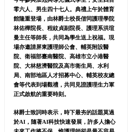
零六人、男生四十七人。典禮上午於體育
法制/司法/監督
館隆重登場，由林爵士校長偕同護理學院
防災/救災
林佑樺院長、程紋貞副院長、護理系洪瑄
曼主任等師長，共同為學生送上祝福。現
考試/監察
場亦邀請屏東護理師公會、輔英附設醫
院、衛福部臺南醫院、高雄市立小港醫
國安/國防/外交
院、大林慈濟醫院及高市衛生局、水利
局、南部地區人才招募中心、輔英校友總
綠能
會等代表到場觀禮，共同見證護理生力軍
自然/地理/景觀/地球
正式啟航的重要時刻。
都市發展與都市建設
林爵士致詞時表示，時下最夯的話題莫過
於AI，隨著AI科技快速發展，許多人擔心
財務金融/稅制改革
未來工作將不保，惟護理師卻是最不容易