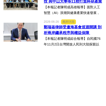
技 與中山大學等11校打造科研產業
及越南僑生，以異國的獨特視...
生態圈
【本報記者陳明成高雄報導】面對人工
智慧（AI）浪潮與健康產業快速發展，
由國立中山大學領軍成立的「STG南臺
2026-06-26
兩岸/大陸
灣科研產業化平台」，再擴大跨校科研
鄭瑞崙律師受邀海基會巡迴開講 剖
合作版圖，與輔英科技大學簽署合作備
析兩岸繼承程序與權益保障
忘錄（MOU），並共同為「廠...
【本報記者陳明成綜合報導】自民國76
年11月2日台灣開放人民到大陸探親以
來，兩岸人民交流日漸頻繁，台灣人民
於中國大陸經商、工作及求學的人數也
日益增加，許多台灣人民也會在中國大
陸置產，這些在中國大陸置...