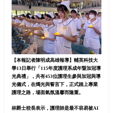
運動/體育/休閒/育樂
兩岸/大陸
寵物/動保
焦點
婦女/孩童
【本報記者陳明成高雄報導】輔英科技大
學13日舉行「115年度護理系成年暨加冠導
熱門
光典禮」，共有453位護理生參與加冠與導
光儀式，在燭光與誓言下，正式踏上專業
健康/養生
護理之路，場面氣氛溫馨而隆重。
命理/信仰/宗教/宮廟/教會
林爵士校長表示，護理師是最不容易被AI
演講/發表會/論壇/研討會