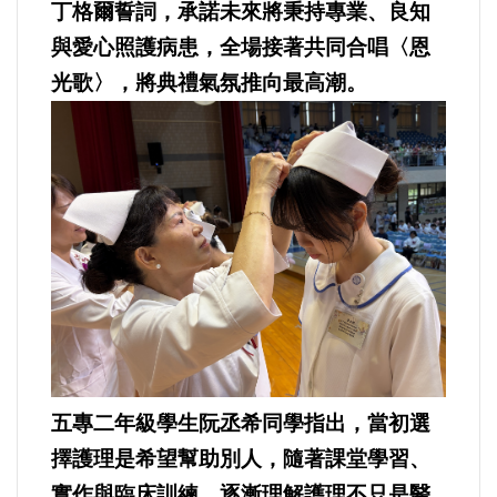
丁格爾誓詞，承諾未來將秉持專業、良知
與愛心照護病患，全場接著共同合唱〈恩
光歌〉，將典禮氣氛推向最高潮。
五專二年級學生阮丞希同學指出，當初選
擇護理是希望幫助別人，隨著課堂學習、
實作與臨床訓練，逐漸理解護理不只是醫