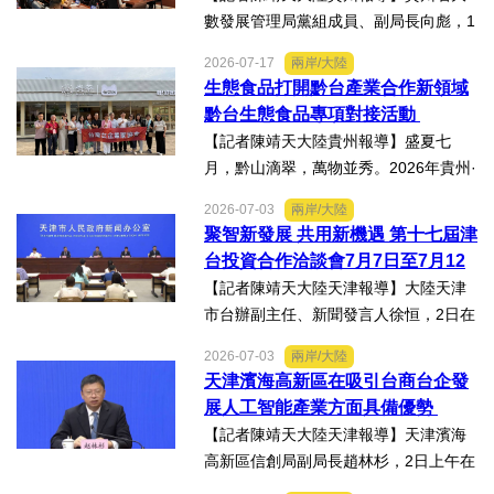
數發展管理局黨組成員、副局長向彪，1
4日，在2026年貴州・臺灣經貿交流合
2026-07-17
兩岸/大陸
作懇談會黔台大數據與人工智能產業對
生態食品打開黔台產業合作新領域
接會上表示，召開黔台大數據與人工智
黔台生態食品專項對接活動
能產業對接會，旨在搭建兩...
【記者陳靖天大陸貴州報導】盛夏七
月，黔山滴翠，萬物並秀。2026年貴州·
臺灣經貿交流合作懇談會「黔台生態食
2026-07-03
兩岸/大陸
品專項對接活動」於7月13日至16日舉
聚智新發展 共用新機遇 第十七屆津
行。近30名台商代表跨海而來，踏訪貴
台投資合作洽談會7月7日至7月12
州生態食品產業一線，...
日在天津舉辦
【記者陳靖天大陸天津報導】大陸天津
市台辦副主任、新聞發言人徐恒，2日在
第十七屆津台投資合作洽談會新聞發佈
2026-07-03
兩岸/大陸
會上表示，津台投資合作洽談會，從200
天津濱海高新區在吸引台商台企發
8年至今已成功舉辦16屆，津台會已成為
展人工智能產業方面具備優勢
兩岸重要的經貿交流合...
【記者陳靖天大陸天津報導】天津濱海
高新區信創局副局長趙林杉，2日上午在
第十七屆津台投資合作洽談會新聞發佈