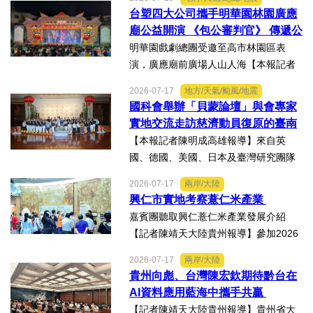
16日晚上在武漢武商夢時代一樓中庭溫
台塑四大公司攜手明華園林園廣應
情上演，歌聲文脈聯結兩地，這場融美
廟公益開演 《包公審判官》 傳遞公
食、文創、歌舞、匠人分享...
義與自省精神
明華園戲劇總團受邀至高市林園區表
演，廣應廟前廣場人山人海【本報記者
陳明成高雄報導】台塑、南亞、台化及
2026-07-17
地方/天氣/颱風/地震
台塑石化等四大公司邀請由當家小生孫
國科會舉辦「貝蒙論壇」與會專家
翠鳳領軍的明華園戲劇總團，周末晚在
實地交流走訪慈濟動員復原的臺南
高雄市林園區廣應廟公益演...
楠西地震及丹娜絲風災區
【本報記者陳明成高雄報導】來自英
國、德國、美國、日本及臺灣研究團隊
及國際評審專家所參與為期四天，由國
2026-07-17
兩岸/大陸
科會舉辦的「貝蒙論壇」，實地交流活
興仁市實地考察薏仁米產業
動走訪臺南楠西地震及丹娜絲風災區，
嘉賓團聽取興仁薏仁米產業發展介紹
慈濟動員資金與萬人次的復原...
【記者陳靖天大陸貴州報導】參加2026
貴州·臺灣經貿交流合作懇談會、黔台特
2026-07-17
兩岸/大陸
色產業助力鄉村振興對接會的臺灣嘉賓
貴州向彪、台灣陳宏欽期待黔台在
組團，7月15日，到興仁市實地考察，深
AI資料應用藍海中攜手共贏
入調研興仁薏仁米...
【記者陳靖天大陸貴州報導】貴州省大