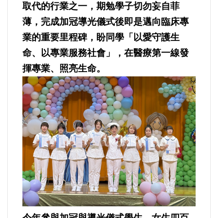
取代的行業之一，期勉學子切勿妄自菲
薄，完成加冠導光儀式後即是邁向臨床專
內政/社會/福利/弱勢/慈善
業的重要里程碑，盼同學「以愛守護生
命、以專業服務社會」，在醫療第一線發
國際/全球
揮專業、照亮生命。
環境/資源/能源
交通運輸
中美台
正能量
餐飲美食
蔬/素食
今年參與加冠與導光儀式學生，女生四百