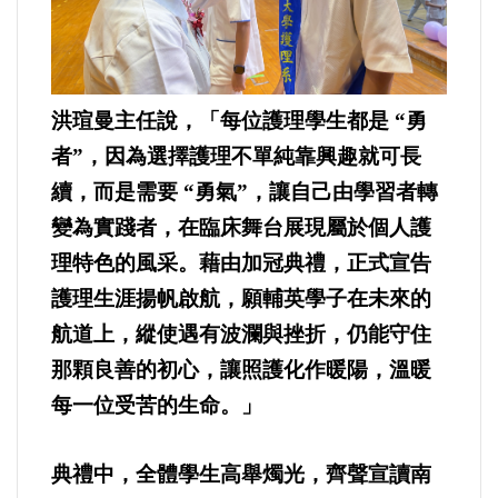
洪瑄曼主任說，「每位護理學生都是 “勇
者”，因為選擇護理不單純靠興趣就可長
續，而是需要 “勇氣”，讓自己由學習者轉
變為實踐者，在臨床舞台展現屬於個人護
理特色的風采。藉由加冠典禮，正式宣告
護理生涯揚帆啟航，願輔英學子在未來的
航道上，縱使遇有波瀾與挫折，仍能守住
那顆良善的初心，讓照護化作暖陽，溫暖
每一位受苦的生命。」
典禮中，全體學生高舉燭光，齊聲宣讀南