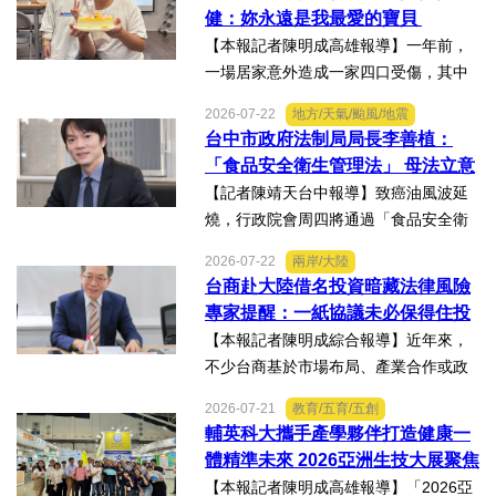
ge全球美學現場賽」，展現紮實專業實
健：妳永遠是我最愛的寶貝
力，師生聯手勇奪四金、...
【本報記者陳明成高雄報導】一年前，
一場居家意外造成一家四口受傷，其中
當時年僅四歲的女兒芸芸全身62%面積
2026-07-22
地方/天氣/颱風/地震
燒傷，在加護病房搶救超過兩個月，並
台中市政府法制局局長李善植：
歷經在陽光基金會近一年的漫長復復健
「食品安全衛生管理法」 母法立意
及陪伴下，芸芸將於八月重返...
良善但子法標準過於寬鬆、處罰欠
【記者陳靖天台中報導】致癌油風波延
缺嚇阻力、第一線缺乏足夠的人力
燒，行政院會周四將通過「食品安全衛
與資源 三級管理終將淪為紙上談兵
生管理法」修法。行政院長卓榮泰20日
2026-07-22
兩岸/大陸
說明十大修法重點，其中增訂地方主管
台商赴大陸借名投資暗藏法律風險
機關風險導向查核機制、強化業者異常
專家提醒：一紙協議未必保得住投
通報責任及加重通報不實處...
資權益
【本報記者陳明成綜合報導】近年來，
不少台商基於市場布局、產業合作或政
策因素，選擇透過隱名投資方式中國大
2026-07-21
教育/五育/五創
陸。然而，看似便利的投資模式，卻可
輔英科大攜手產學夥伴打造健康一
能隱藏股權歸屬、投資收益、經營控制
體精準未來 2026亞洲生技大展聚焦
權及法律責任等風險，一旦...
精準健康創新實力
【本報記者陳明成高雄報導】「2026亞