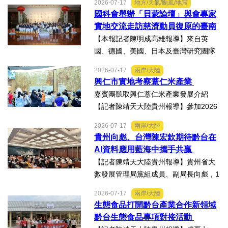
2026-07-17
地方/天氣/颱風/地震
台塑石化等四大公司邀請由當家小生孫
國科會舉辦「貝蒙論壇」與會專家
翠鳳領軍的明華園戲劇總團，周末晚在
實地交流走訪慈濟動員復原的臺南
高雄市林園區廣應廟公益演...
楠西地震及丹娜絲風災區
【本報記者陳明成高雄報導】來自英
國、德國、美國、日本及臺灣研究團隊
及國際評審專家所參與為期四天，由國
2026-07-17
兩岸/大陸
科會舉辦的「貝蒙論壇」，實地交流活
興仁市實地考察薏仁米產業
動走訪臺南楠西地震及丹娜絲風災區，
嘉賓團聽取興仁薏仁米產業發展介紹
慈濟動員資金與萬人次的復原...
【記者陳靖天大陸貴州報導】參加2026
貴州·臺灣經貿交流合作懇談會、黔台特
2026-07-17
兩岸/大陸
色產業助力鄉村振興對接會的臺灣嘉賓
貴州向彪、台灣陳宏欽期待黔台在
組團，7月15日，到興仁市實地考察，深
AI資料應用藍海中攜手共贏
入調研興仁薏仁米...
【記者陳靖天大陸貴州報導】貴州省大
數發展管理局黨組成員、副局長向彪，1
4日，在2026年貴州・臺灣經貿交流合
2026-07-17
兩岸/大陸
作懇談會黔台大數據與人工智能產業對
生態食品打開黔台產業合作新領域
接會上表示，召開黔台大數據與人工智
黔台生態食品專項對接活動
能產業對接會，旨在搭建兩...