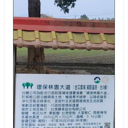
法制/司法/監督
防災/救災
考試/監察
國安/國防/外交
綠能
自然/地理/景觀/地球
都市發展與都市建設
財務金融/稅制改革