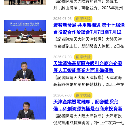
【記者陳靖天大陸貴州報導】盛夏七
月，黔山滴翠，萬物並秀。2026年貴州·
臺灣經貿交流合作懇談會「黔台生態食
2026-07-03
兩岸/大陸
品專項對接活動」於7月13日至16日舉
聚智新發展 共用新機遇 第十七屆津
行。近30名台商代表跨海而來，踏訪貴
台投資合作洽談會7月7日至7月12
州生態食品產業一線，...
日在天津舉辦
【記者陳靖天大陸天津報導】大陸天津
市台辦副主任、新聞發言人徐恒，2日在
第十七屆津台投資合作洽談會新聞發佈
2026-07-03
兩岸/大陸
會上表示，津台投資合作洽談會，從200
天津濱海高新區在吸引台商台企發
8年至今已成功舉辦16屆，津台會已成為
展人工智能產業方面具備優勢
兩岸重要的經貿交流合...
【記者陳靖天大陸天津報導】天津濱海
高新區信創局副局長趙林杉，2日上午在
第十七屆津台投資合作洽談會新聞發佈
2026-07-03
兩岸/大陸
會上，針對吸引臺商臺企來津發展人工
天津產業機電雄厚，配套體系完
智能產業方面具備優勢表示，高新區作
備，科創資源負極是台商來投資新
為國家自主創新示範區，也...
業的理想沃土
【記者陳靖天大陸天津報導】天津市投
促局黨組成員劉勇聲，2日上午在第十七