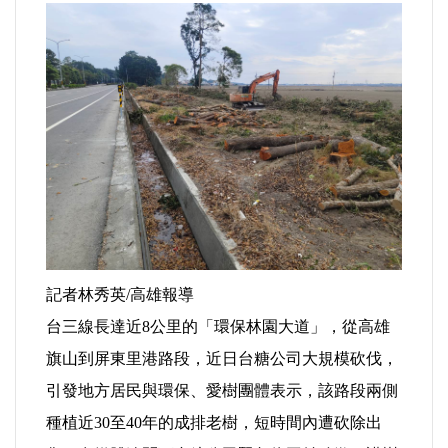
運動/體育/休閒/育樂
兩岸/大陸
寵物/動保
焦點
婦女/孩童
熱門
記者林秀英/高雄報導
台三線長達近8公里的「環保林園大道」，從高雄
健康/養生
旗
山到屏東里港路段，近日台糖公司大規模砍伐，
引發地方居民與環保、愛樹團體表示，該路段兩側
命理/信仰/宗教/宮廟/教會
種植近30至40年的成排老樹，短時間內遭砍除出
演講/發表會/論壇/研討會