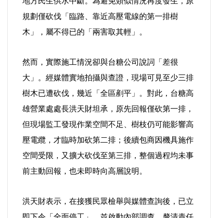
地方民生供水中斷。為避免類似情況再度發生，原
好人好事/人物介紹
規劃僅砍伐「臨路、靠近高壓電線的第一排樹
木」，屬不得已的「兩害取其輕」。
然而，實際施工情況卻與台糖公司說詞「差很
大」。經媒體實地拍攝與查證，現場可見至少三排
樹木已遭砍伐，幾近「全區剷平」。對此，台糖高
雄營業處處長洪天財坦承，原先回報僅砍第一排，
但現場監工發現作業空間不足、樹枝仍可能影響高
壓電纜，才臨時加砍第二排；後續包商因機具施作
空間受限，又擴大砍伐至第三排，整個過程均未事
前主動回報，也未即時向高層說明。
洪天財表示，在接獲民眾檢舉與媒體查詢後，已立
即下令「全面停工」，並啟動內部調查，釐清責任