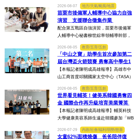
號演習」協力部隊，實施「同心36號」
2026-08-07
地方/天氣/颱風/地震
教育召集作業，臺中市外埔區、清水
苗栗市後備軍人輔導中心協力自強
區、大安區等後備軍人輔導中心全力投
演習 支援聯合徵集作業
入支援任務，設置服務台協助...
配合第五戰區自強演習，苗栗市後備軍
人輔導中心秘書柳世綜率領輔導幹部，
協力苗栗縣政府聯合徵集場開設及徵購
2026-08-05
教育/五育/五創
徵用作業演練。【記者陳明成台中報
「中山之寶」助學生首次參加第二
導】為驗證全民防衛動員機制，苗栗市
屆台灣盃火箭競賽 勇奪高中學生1
後備軍人輔導中心配合第五...
K組亞軍
【本報記者陳明成高雄報導】高雄市中
山工商首度叩關國家太空中心（TASA）
主辦的「2026第二屆台灣盃火箭競賽，
2026-08-05
教育/五育/五創
一路過關斬將，順利完成火箭發射，並
世界看見輔英！健美系韓國勇奪四
將全箭完整回收，勇奪高中學生1K組亞
金 國際合作再升級培育美業菁英
軍，表現亮眼。陳國清...
【本報記者陳明成高雄報導】輔英科技
大學健康美容系師生遠赴韓國參加「WB
AA第25屆世界美容藝術與設計國際大
2026-07-29
內政/社會/福利/弱勢/慈善
賽」及「2026WBAGlobalTripleChallen
女童62%面積燒傷 爸爸陪伴復