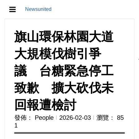
Newsunited
地方/天氣/颱風/地震
旗山環保林園大道
教育/五育/五創
大規模伐樹引爭
人生/生存/生活
議 台糖緊急停工
產業/經濟
致歉 擴大砍伐未
政治/政黨
回報遭檢討
農業/技術/肥飼料/農藥/產銷
發佈： People
Ι
2026-02-03
Ι
瀏覽： 85
1
食品/衛生/醫療/照護