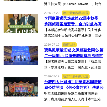
洲生技大展（BIOAsia-Taiwan）」於台
北南港展覽館盛大登場，輔英科技大學
2026-07-20
地方/天氣/颱風/地震
研發長葉耀宗率團隊以「健康一體．精
李雨庭當選民進黨第22屆中執委
準未來」為主題參展，展現產學合作夥
承諾傾聽基層聲音、全力以赴為高
伴展示精準健康、生物科...
雄與台灣努力
【本報記者陳明成高雄報導】民主進步
黨第22屆中央執行委員完成改選，高雄
市議員李雨庭順利當選中執委。李雨庭
2026-07-19
兩岸/大陸
表示，能夠獲得黨內同志的肯定與支
寶島風華聚江城 文脈相融敘同心 第
持，深感榮幸，也肩負更重大的責任，
二十屆湖北·武漢臺灣周寶島風情市
未來將秉持初心，做好黨與地...
集暨文化交流之夜在漢溫情上演
【記者陳靖天大陸武漢報導】「寶島風
華・夢聚江城」第二十屆湖北・武漢臺
灣周寶島風情市集暨文化交流之夜，7月
2026-07-19
地方/天氣/颱風/地震
16日晚上在武漢武商夢時代一樓中庭溫
台塑四大公司攜手明華園林園廣應
情上演，歌聲文脈聯結兩地，這場融美
廟公益開演 《包公審判官》 傳遞公
食、文創、歌舞、匠人分享...
義與自省精神
明華園戲劇總團受邀至高市林園區表
演，廣應廟前廣場人山人海【本報記者
陳明成高雄報導】台塑、南亞、台化及