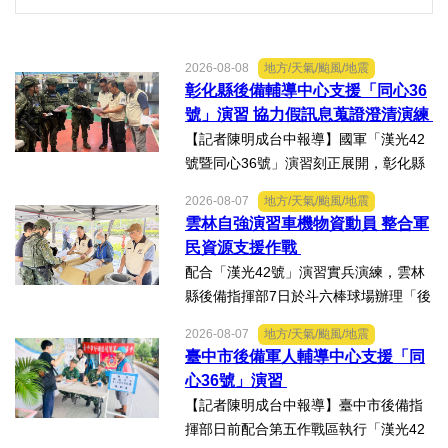
2026-08-08
地方/天氣/颱風/地震
彰化縣後備輔導中心支援「同心36
號」演習 協力假訊息蒐證澄清演練
【記者陳明成台中報導】國軍「漢光42
號暨同心36號」演習刻正展開，彰化縣
後備指揮部依第五作戰區戰略溝通指
2026-08-07
地方/天氣/颱風/地震
導，協力陸軍104旅實施「假訊息蒐證澄
雲林自強演習車機物資動員 整合軍
清」演練。動員芳苑鄉後備軍人輔導中
民資源支援作戰
心陳宗文主任、陳芳果秘...
配合「漢光42號」演習實兵演練，雲林
縣後備指揮部7日於斗六棒球場辦理「後
備部隊車機及物資動員暨軍事運輸及物
2026-08-07
地方/天氣/颱風/地震
資接收作業－自強演習」。【記者陳明
臺中市後備軍人輔導中心支援「同
成台中報導】配合「漢光42號」演習實
心36號」演習
兵演練，雲林縣後備指揮...
【記者陳明成台中報導】臺中市後備指
揮部日前配合第五作戰區執行「漢光42