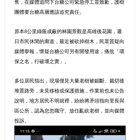
售，在媒體追問下台糖公司緊急停工並致歉，護樹
團體要台糖高層應該追究責任。
內政/社會/福利/弱勢/慈善
原本8公里綠蔭成蔽的林園景觀是高雄後花園，週
國際/全球
日市民休閒的廊道，最近被砍掉樹木，民眾質疑向
環境/資源/能源
媒體擧報，懷疑台糖公司另有開發用途，痛批「環
保之名，行破壞之實」。
交通運輸
多位居民指出，現場僅見大量老樹被鋸斷、裁切後
中美台
堆置路旁，未見移植或保護措施，作業前也未公告
說明，地方居民不明就裡，紛紛將矛頭指向里長與
正能量
區公所，認為怠忽職守、放任亂砍老樹，並向媒體
餐飲美食
投訴。
蔬/素食