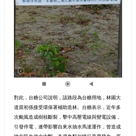
選舉/民調
觀光旅遊
生物科技
出版（影音/圖書/雜誌）
發明/專利
文化資產/文物保護
對此，台糖公司說明，該路段為台糖用地，林園大
旅館/民宿
道當初係接受環保署補助造林。台糖表示，近年多
次颱風造成樹枝斷裂，擊中高壓電線與變電設備，
能源
引發停電，連帶影響自來水抽水馬達運作，曾造成