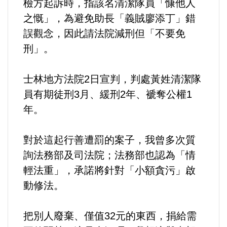
檢方起訴時，指該名清潔隊員「慷他人
之慨」，為避免助長「義賊廖添丁」錯
內政/社會/福利/弱勢/慈善
誤觀念，因此請法院減刑但「不要免
刑」。
國際/全球
士林地方法院2日宣判，判處黃姓清潔隊
環境/資源/能源
員有期徒刑3月、緩刑2年、褫奪公權1
年。
交通運輸
中美台
對於這起行善遭罰的案子，我曾多次質
詢法務部及司法院；法務部也認為「情
正能量
輕法重」，承諾將針對「小額貪污」啟
動修法。
餐飲美食
把別人廢棄、僅值32元的東西，捐給需
蔬/素食