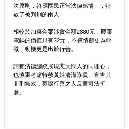
法原則，符應國民正當法律感情」，特
赦了被判刑的兩人。
相較於加菜金案涉貪金額2880元，廢棄
電鍋的價值只有32元，不僅情節更為輕
微，動機更是出於行善。
請賴清德總統展現悲天憫人的同理心，
也慎重考慮特赦黃姓清潔隊員，宣告其
罪刑無效，莫讓行善之人反遭司法折
磨。