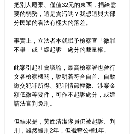
把別人廢棄、僅值32元的東西，捐給需
要的弱勢，這是貪污嗎？我想這與大部
分民眾的看法有極大的落差。
事實上，立法者本就賦予檢察官「微罪
不舉」或「緩起訴」處分的裁量權。
此案引起社會議論，最高檢察署也曾行
文各檢察機關，說明若符合自首、自動
繳交犯罪所得、犯罪情節輕微、涉案金
額低微等要件，可作不起訴處分，或建
請法官判免刑。
但結果是，黃姓清潔隊員仍被起訴、判
刑，雖然緩刑2年，但褫奪公權1年。