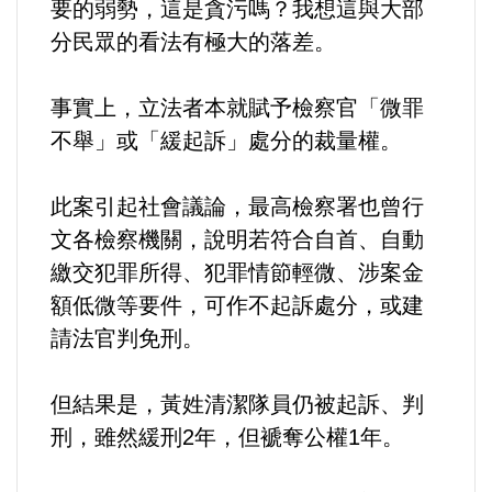
要的弱勢，這是貪污嗎？我想這與大部
分民眾的看法有極大的落差。
法制/司法/監督
防災/救災
事實上，立法者本就賦予檢察官「微罪
不舉」或「緩起訴」處分的裁量權。
考試/監察
此案引起社會議論，最高檢察署也曾行
國安/國防/外交
文各檢察機關，說明若符合自首、自動
繳交犯罪所得、犯罪情節輕微、涉案金
綠能
額低微等要件，可作不起訴處分，或建
請法官判免刑。
自然/地理/景觀/地球
都市發展與都市建設
但結果是，黃姓清潔隊員仍被起訴、判
刑，雖然緩刑2年，但褫奪公權1年。
財務金融/稅制改革