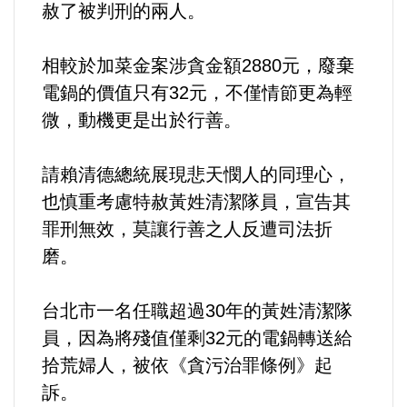
好人好事/人物介紹
赦了被判刑的兩人。
相較於加菜金案涉貪金額2880元，廢棄
電鍋的價值只有32元，不僅情節更為輕
微，動機更是出於行善。
請賴清德總統展現悲天憫人的同理心，
也慎重考慮特赦黃姓清潔隊員，宣告其
罪刑無效，莫讓行善之人反遭司法折
磨。
台北市一名任職超過30年的黃姓清潔隊
員，因為將殘值僅剩32元的電鍋轉送給
拾荒婦人，被依《貪污治罪條例》起
訴。