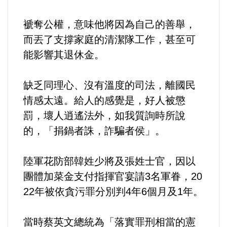
褫奪公權，意味他將因為自己的善舉，
而丟了支撐家庭的清潔隊工作，甚至可
能影響其退休金。
缺乏同理心、沒有溫度的司法，離國民
情感太遠。給人的感覺是，好人被懲
罰，壞人逍遙法外，如我質詢時所說
的，「捐鍋者誅，詐騙者侯」。
陸軍花防部韓姓少將及張姓士官，因以
團體加菜金支付指揮官宴請3名軍眷，20
22年被依貪污罪分別判4年6個月及1年。
當時蔡英文總統為「落實罪刑相當的憲