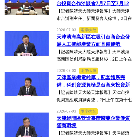
台投資合作洽談會7月7日至7月12
州生態食品產業一線，...
日在天津舉辦
【記者陳靖天大陸天津報導】大陸天津
市台辦副主任、新聞發言人徐恒，2日在
第十七屆津台投資合作洽談會新聞發佈
2026-07-03
兩岸/大陸
會上表示，津台投資合作洽談會，從200
天津濱海高新區在吸引台商台企發
8年至今已成功舉辦16屆，津台會已成為
展人工智能產業方面具備優勢
兩岸重要的經貿交流合...
【記者陳靖天大陸天津報導】天津濱海
高新區信創局副局長趙林杉，2日上午在
第十七屆津台投資合作洽談會新聞發佈
2026-07-03
兩岸/大陸
會上，針對吸引臺商臺企來津發展人工
天津產業機電雄厚，配套體系完
智能產業方面具備優勢表示，高新區作
備，科創資源負極是台商來投資新
為國家自主創新示範區，也...
業的理想沃土
【記者陳靖天大陸天津報導】天津市投
促局黨組成員劉勇聲，2日上午在第十七
屆津台投資合作洽談會新聞發佈會上回
2026-07-03
兩岸/大陸
答記者提問關於天津在產業發展方面有
天津經開區營造臺灣醫藥企業優質
哪些突出優勢，目前台資企業在天津的
營商環境
融合情況，未來還有哪些...
【記者陳靖天大陸天津報導】天津經濟