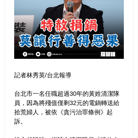
運動/體育/休閒/育樂
兩岸/大陸
寵物/動保
焦點
婦女/孩童
記者林秀英/台北報導
熱門
台北市一名任職超過30年的黃姓清潔隊
員，因為將殘值僅剩32元的電鍋轉送給
健康/養生
拾荒婦人，被依《貪污治罪條例》起
訴。
命理/信仰/宗教/宮廟/教會
演講/發表會/論壇/研討會