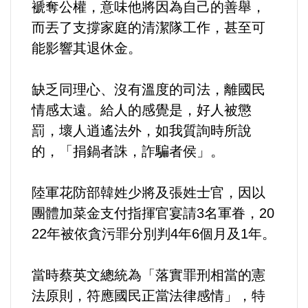
褫奪公權，意味他將因為自己的善舉，
選舉/民調
而丟了支撐家庭的清潔隊工作，甚至可
能影響其退休金。
觀光旅遊
缺乏同理心、沒有溫度的司法，離國民
生物科技
情感太遠。給人的感覺是，好人被懲
出版（影音/圖書/雜誌）
罰，壞人逍遙法外，如我質詢時所說
的，「捐鍋者誅，詐騙者侯」。
發明/專利
陸軍花防部韓姓少將及張姓士官，因以
文化資產/文物保護
團體加菜金支付指揮官宴請3名軍眷，20
22年被依貪污罪分別判4年6個月及1年。
旅館/民宿
當時蔡英文總統為「落實罪刑相當的憲
能源
法原則，符應國民正當法律感情」，特