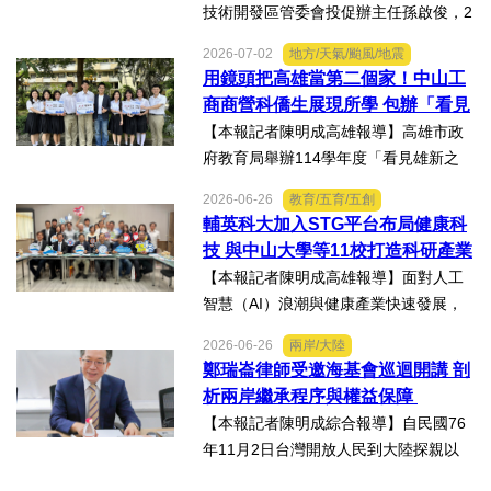
技術開發區管委會投促辦主任孫啟俊，2
日上午在第十七屆津台投資合作洽談會
2026-07-02
地方/天氣/颱風/地震
新聞發佈會上，說明天津市作為北方生
用鏡頭把高雄當第二個家！中山工
物醫藥產業高地，天津經開區能為臺灣
商商營科僑生展現所學 包辦「看見
醫藥大健康行業的創業者和...
雄新之光」創意短片前三名
【本報記者陳明成高雄報導】高雄市政
府教育局舉辦114學年度「看見雄新之
光」創意短片競賽，中山工商商業經營
2026-06-26
教育/五育/五創
科建教僑生專班學生囊括高中職組前三
輔英科大加入STG平台布局健康科
名。李昱平校長表示，來自泰國、印尼
技 與中山大學等11校打造科研產業
及越南僑生，以異國的獨特視...
生態圈
【本報記者陳明成高雄報導】面對人工
智慧（AI）浪潮與健康產業快速發展，
由國立中山大學領軍成立的「STG南臺
2026-06-26
兩岸/大陸
灣科研產業化平台」，再擴大跨校科研
鄭瑞崙律師受邀海基會巡迴開講 剖
合作版圖，與輔英科技大學簽署合作備
析兩岸繼承程序與權益保障
忘錄（MOU），並共同為「廠...
【本報記者陳明成綜合報導】自民國76
年11月2日台灣開放人民到大陸探親以
來，兩岸人民交流日漸頻繁，台灣人民