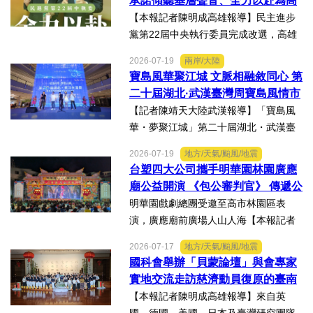
承諾傾聽基層聲音、全力以赴為高
伴展示精準健康、生物科...
雄與台灣努力
【本報記者陳明成高雄報導】民主進步
黨第22屆中央執行委員完成改選，高雄
市議員李雨庭順利當選中執委。李雨庭
2026-07-19
兩岸/大陸
表示，能夠獲得黨內同志的肯定與支
寶島風華聚江城 文脈相融敘同心 第
持，深感榮幸，也肩負更重大的責任，
二十屆湖北·武漢臺灣周寶島風情市
未來將秉持初心，做好黨與地...
集暨文化交流之夜在漢溫情上演
【記者陳靖天大陸武漢報導】「寶島風
華・夢聚江城」第二十屆湖北・武漢臺
灣周寶島風情市集暨文化交流之夜，7月
2026-07-19
地方/天氣/颱風/地震
16日晚上在武漢武商夢時代一樓中庭溫
台塑四大公司攜手明華園林園廣應
情上演，歌聲文脈聯結兩地，這場融美
廟公益開演 《包公審判官》 傳遞公
食、文創、歌舞、匠人分享...
義與自省精神
明華園戲劇總團受邀至高市林園區表
演，廣應廟前廣場人山人海【本報記者
陳明成高雄報導】台塑、南亞、台化及
2026-07-17
地方/天氣/颱風/地震
台塑石化等四大公司邀請由當家小生孫
國科會舉辦「貝蒙論壇」與會專家
翠鳳領軍的明華園戲劇總團，周末晚在
實地交流走訪慈濟動員復原的臺南
高雄市林園區廣應廟公益演...
楠西地震及丹娜絲風災區
【本報記者陳明成高雄報導】來自英