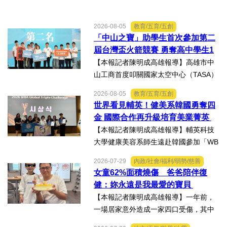
2026-08-05
教育/五育/五創
「中山之寶」助學生首次參加第二
屆台灣盃火箭競賽 勇奪高中學生1
K組亞軍
【本報記者陳明成高雄報導】高雄市中
山工商首度叩關國家太空中心（TASA）
主辦的「2026第二屆台灣盃火箭競賽，
2026-08-05
教育/五育/五創
一路過關斬將，順利完成火箭發射，並
世界看見輔英！健美系韓國勇奪四
將全箭完整回收，勇奪高中學生1K組亞
金 國際合作再升級培育美業菁英
軍，表現亮眼。陳國清...
【本報記者陳明成高雄報導】輔英科技
大學健康美容系師生遠赴韓國參加「WB
AA第25屆世界美容藝術與設計國際大
2026-07-29
內政/社會/福利/弱勢/慈善
賽」及「2026WBAGlobalTripleChallen
女童62%面積燒傷 爸爸陪伴復
ge全球美學現場賽」，展現紮實專業實
健：妳永遠是我最愛的寶貝
力，師生聯手勇奪四金、...
【本報記者陳明成高雄報導】一年前，
一場居家意外造成一家四口受傷，其中
當時年僅四歲的女兒芸芸全身62%面積