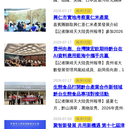
國、德國、美國、日本及臺灣研究團隊
及國際評審專家所參與為期四天，由國
2026-07-17
兩岸/大陸
科會舉辦的「貝蒙論壇」，實地交流活
興仁市實地考察薏仁米產業
動走訪臺南楠西地震及丹娜絲風災區，
嘉賓團聽取興仁薏仁米產業發展介紹
慈濟動員資金與萬人次的復原...
【記者陳靖天大陸貴州報導】參加2026
貴州·臺灣經貿交流合作懇談會、黔台特
2026-07-17
兩岸/大陸
色產業助力鄉村振興對接會的臺灣嘉賓
貴州向彪、台灣陳宏欽期待黔台在
組團，7月15日，到興仁市實地考察，深
AI資料應用藍海中攜手共贏
入調研興仁薏仁米...
【記者陳靖天大陸貴州報導】貴州省大
數發展管理局黨組成員、副局長向彪，1
4日，在2026年貴州・臺灣經貿交流合
2026-07-17
兩岸/大陸
作懇談會黔台大數據與人工智能產業對
生態食品打開黔台產業合作新領域
接會上表示，召開黔台大數據與人工智
黔台生態食品專項對接活動
能產業對接會，旨在搭建兩...
【記者陳靖天大陸貴州報導】盛夏七
月，黔山滴翠，萬物並秀。2026年貴州·
臺灣經貿交流合作懇談會「黔台生態食
2026-07-03
兩岸/大陸
品專項對接活動」於7月13日至16日舉
聚智新發展 共用新機遇 第十七屆津
行。近30名台商代表跨海而來，踏訪貴