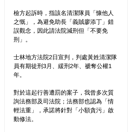
檢方起訴時，指該名清潔隊員「慷他人
之慨」，為避免助長「義賊廖添丁」錯
誤觀念，因此請法院減刑但「不要免
刑」。
士林地方法院2日宣判，判處黃姓清潔隊
員有期徒刑3月、緩刑2年、褫奪公權1
年。
對於這起行善遭罰的案子，我曾多次質
詢法務部及司法院；法務部也認為「情
輕法重」，承諾將針對「小額貪污」啟
動修法。