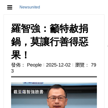
Newsunited
地方/天氣/颱風/地震
​​​​​​​羅智強：籲特赦捐
教育/五育/五創
鍋，莫讓行善得惡
人生/生存/生活
果！
產業/經濟
發佈： People
Ι
2025-12-02
Ι
瀏覽： 79
3
政治/政黨
農業/技術/肥飼料/農藥/產銷
食品/衛生/醫療/照護