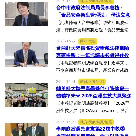
2026-07-22
地方/天氣/颱風/地震
燒傷，在加護病房搶救超過兩個月，並
台中市政府法制局局長李善植：
歷經在陽光基金會近一年的漫長復復健
「食品安全衛生管理法」 母法立意
及陪伴下，芸芸將於八月重返...
良善但子法標準過於寬鬆、處罰欠
【記者陳靖天台中報導】致癌油風波延
缺嚇阻力、第一線缺乏足夠的人力
燒，行政院會周四將通過「食品安全衛
與資源 三級管理終將淪為紙上談兵
生管理法」修法。行政院長卓榮泰20日
2026-07-22
兩岸/大陸
說明十大修法重點，其中增訂地方主管
台商赴大陸借名投資暗藏法律風險
機關風險導向查核機制、強化業者異常
專家提醒：一紙協議未必保得住投
通報責任及加重通報不實處...
資權益
【本報記者陳明成綜合報導】近年來，
不少台商基於市場布局、產業合作或政
策因素，選擇透過隱名投資方式中國大
2026-07-21
教育/五育/五創
陸。然而，看似便利的投資模式，卻可
輔英科大攜手產學夥伴打造健康一
能隱藏股權歸屬、投資收益、經營控制
體精準未來 2026亞洲生技大展聚焦
權及法律責任等風險，一旦...
精準健康創新實力
【本報記者陳明成高雄報導】「2026亞
洲生技大展（BIOAsia-Taiwan）」於台
北南港展覽館盛大登場，輔英科技大學
2026-07-20
地方/天氣/颱風/地震
研發長葉耀宗率團隊以「健康一體．精
李雨庭當選民進黨第22屆中執委
準未來」為主題參展，展現產學合作夥