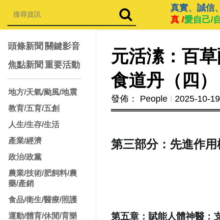
真實、誠信
真 /
愛自己/
頭條新聞
關鍵影音
元活溸：百草
焦點新聞
重要活動
食道丹（四）
地方/天氣/颱風/地震
發佈： People
Ι
2025-10-19
教育/五育/五創
人生/生存/生活
產業/經濟
第三部分：先進作用
政治/政黨
農業/技術/肥飼料/農
藥/產銷
食品/衛生/醫療/照護
第五章：賦能人體神醫：
運動/體育/休閒/育樂