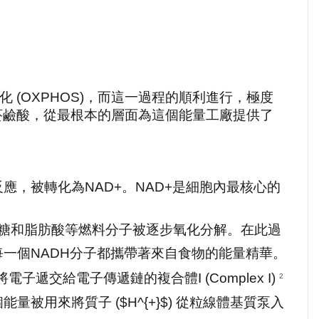
 (OXPHOS)，而這一過程的順利進行，極度
—菸鹼酸，從最根本的層面為這個能量工廠提供了
促反應，被轉化為NAD+。NAD+是細胞內最核心的
萄糖和脂肪酸等燃料分子被逐步氧化分解。在此過
每一個NADH分子都攜帶著來自食物的能量精華。
交給電子傳遞鏈的複合體I (Complex I) 
2
被用來將質子 ($H^{+}$) 從粒線體基質泵入