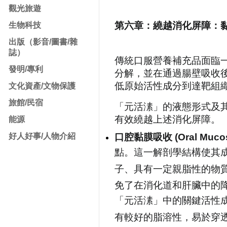
觀光旅遊
第六章：繞越消化屏障：
生物科技
出版（影音/圖書/雜
誌）
傳統口服營養補充品面臨
發明/專利
分解，並在通過腸壁吸收後，首
低原始活性成分到達靶組織
文化資產/文物保護
旅館/民宿
「元活溸」的液態形式及
有效繞越上述消化屏障。
能源
好人好事/人物介紹
口腔黏膜吸收 (Oral Mucosa
點。這一解剖學結構使其
子、具有一定親脂性的物
免了在消化道和肝臟中的
「元活溸」中的關鍵活性成
有較好的脂溶性，易於穿透