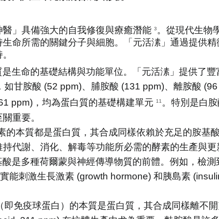
神醫」具備強大的自我修復與療癒潛能 
。從現代生物
3
持生命所需的關鍵分子與細胞。「元活溸」通過提供精
持。
質是生命的基礎結構與功能單位。「元活溸」提供了豐
 (52 ppm)、脯胺酸 (131 ppm)、離胺酸 (96 pp
酸 61 ppm)，均為蛋白質的基礎構建單元 
。特別是白胺酸
11
至關重要。
素的本質都是蛋白質，其合成同樣依賴於充足的胺基
維持代謝、消化、解毒等功能所必需的酵素的生產與更
酸是多種荷爾蒙與神經傳導物質的前體。例如，檢測到的精胺酸 
實能刺激生長激素 (growth hormone) 和胰島素 (
即免疫球蛋白）的本質是蛋白質，其合成同樣離不開充足的胺