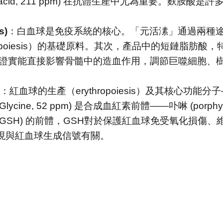
amic acid, 211 ppm) 在抗體生產中尤為重要
s)
：白血球是免疫系統的核心。「元活溸」通過兩種
iesis）的基礎原料。其次，產品中的短鏈脂肪酸，特別是丙酸 (P
 ppm)，已被證實能直接影響骨髓中的造血作用，調節巨噬
：紅血球的生產（erythropoiesis）及其核心功能
cine, 52 ppm) 是合成血紅素前體——卟啉 (porphy
GSH) 的前體，GSH對於保護紅血球免受氧化損傷、維
 也被發現與紅血球生成信號有關。