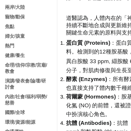
兩岸/大陸
寵物/動保
道醫認為，人體內在的「
持續不斷地合成與更新維
焦點
關鍵生命元素的原料與支
婦女/孩童
蛋白質 (Proteins)
：蛋白
熱門
料。檢測到的12種胺基酸，如甘胺酸
健康/養生
異白胺酸 33 ppm, 纈胺
命理/信仰/宗教/宮廟/
分子，對肌肉修復與生長
教會
酵素 (Enzymes)
：所有酵
演講/發表會/論壇/研
討會
也直接支持了體內數千種
荷爾蒙 (Hormones)
：胺基
內政/社會/福利/弱勢/
慈善
化氮 (NO) 的前體，還被證
國際/全球
中扮演核心角色。
環境/資源/能源
抗體 (Antibodies)
：抗體（