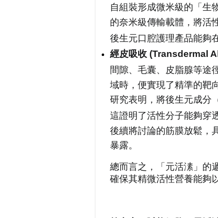
自組裝形成微米級的「生物分子凝
的奈米級傳輸載體，將活
後生元口腔護理產品能夠
經皮吸收 (Transdermal Ab
間隙、毛囊、皮脂腺等途
域時，便實現了精準的靶
研究表明，將後生元成分
這證明了活性分子能夠穿透
後續將討論的筋膜放鬆，
暴露。
總而言之，「元活溸」的
確保其精微活性營養能夠