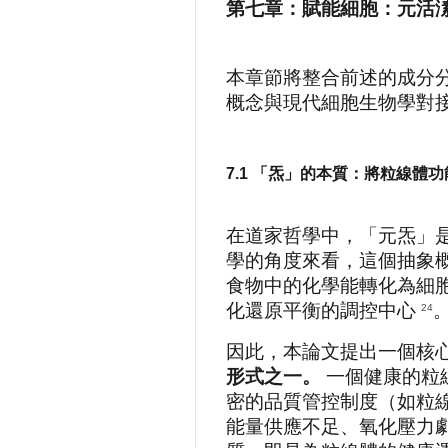
第七章：賦能細胞：元活
本章節將整合前述的成分
概念與現代細胞生物學對
7.1 「炁」的本質：將粒線
在道家哲學中，「元炁」
學的角度來看，這個抽象
食物中的化學能轉化為細
化還原平衡的調控中心 
24
因此，本論文提出一個核
形式之一。
 一個健康的粒
密的品質管控制度（如粒線體自噬
能量供應不足、氧化壓力