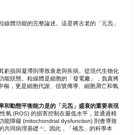
粒線體功能的完整論述。這是將古老的「元炁」
其虧損與凝滯則導致衰老與疾病。從現代生物化
功能狀態。粒線體是細胞的「發電廠」，負責將
量中樞，更是細胞代謝、信號傳導、細胞凋亡和氧
率和動態平衡能力是的「元炁」盛衰的重要表現
氧 (ROS) 的損害控制在最低水平，並通過精
chondrial dysfunction) 則會導致
的共同病理基礎 
。因此，「補炁」的科學本
43