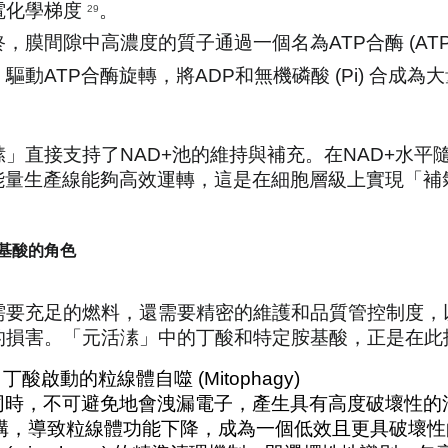
化學梯度 
。
29
，膜間隙中高濃度的質子通過一個名為ATP合酶 (ATP Syn
動ATP合酶旋轉，將ADP和無機磷酸 (Pi) 合成為大量
」直接支持了NAD+池的維持與補充。在NAD+水平
條能量生產線能夠高效運轉，這是在細胞層級上實現「補
胺基酸的角色
需要充足的燃料，還需要精密的維護和品質管控制度，
的損害。「元活溸」中的丁酸和特定胺基酸，正是在此
酸啟動的粒線體自噬 (Mitophagy)
同時，不可避免地會洩漏電子，產生具有高度破壞性的活性
結構，導致粒線體功能下降，成為一個低效且更具破壞