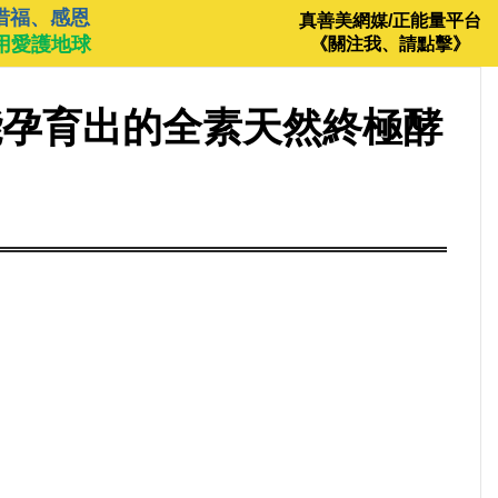
惜福、感恩
真善美網媒/正能量平台
用愛護地球
《關注我、請點擊》
能孕育出的全素天然終極酵