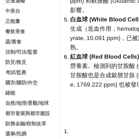
ppm) 和麩胺酸 (Glut
交通運輸
影響。
中美台
白血球 (White Blood Cell
正能量
生成（造血作用，hematopo
餐飲美食
yrate, 10.091
蔬/素食
熟。
法制/司法/監督
紅血球 (Red Blood Cells)
防災/救災
營養素。檢測到的甘胺酸 (Gly
考試/監察
甘胺酸也是合成穀胱甘肽 (
國安/國防/外交
e, 1769.222 ppm)
綠能
自然/地理/景觀/地球
都市發展與都市建設
財務金融/稅制改革
選舉/民調