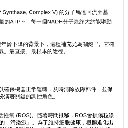
thase, Complex V) 的分子馬達回流至基
的ATP 
。每一個NADH分子最終大約能驅動
29
隨年齡下降的背景下，這種補充尤為關鍵 
。它確
43
氣」最直接、最根本的途徑。
以確保機器正常運轉，及時清除故障部件，並保
扮演著關鍵的調控角色。
氧 (ROS)。隨著時間推移，ROS會損傷粒線
性的「污染源」。為了維持細胞健康，機體進化出