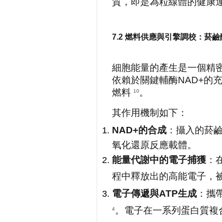
質，即是為粒線體的健康
7.2 燃料供應與引擎調校：菸
細胞能量的產生是一個精密的
依賴於關鍵輔酶NAD+的
燃料 
。
10
其作用機制如下：
NAD+的合成
：攝入的菸鹼酸
氧化還原反應載體。
能量代謝中的電子捕獲
：
程中釋放出的高能電子，被
電子傳遞與ATP生成
：攜帶
。電子在一系列蛋白質複合體
4