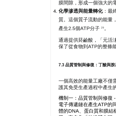
膜間隙，形成一個強大的電
化學滲透與能量轉化
：最終
質。這個質子流動的能量，驅
產生2.5個ATP分子 
。
29
通過提供菸鹼酸，「元活溸
保了從食物到ATP的整
7.3 品質管制與修復：丁酸與
一個高效的能量工廠不僅
護其免受生產過程中產生
機制一：品質管制與修復 - 丁
電子傳遞鏈在產生ATP的
體的DNA、蛋白質和膜