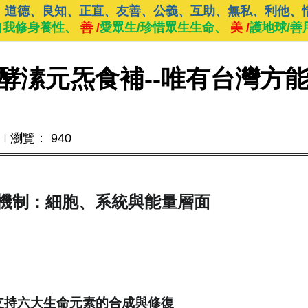
、道德、良知、正直、友善、公義、互助、無私、利他、
自我修身養性、
善 /
愛眾生/珍惜眾生生命、
美 /
護地球/善
酵溸元炁食補--唯有台灣方
Ι
瀏覽： 940
機制：細胞、系統與能量層面
支持六大生命元素的合成與修復