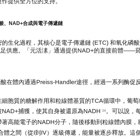
運作提供全方位的支持。
鹼酸、NAD+合成與電子傳遞鏈
生化過程，其核心是電子傳遞鏈 (ETC) 和氧化磷酸化
充足供應。「元活溸」通過提供NAD+的直接前體—
在體內通過Preiss-Handler途徑，經過一系列酶
在細胞質的糖解作用和粒線體基質的TCA循環中，葡
NAD+捕獲，使其自身被還原為NADH 
。可以說，
24
著高能電子的NADH分子，隨後移動到粒線體內膜，將電子遞
之間（從I到IV）逐級傳遞，能量被逐步釋放。這個能量