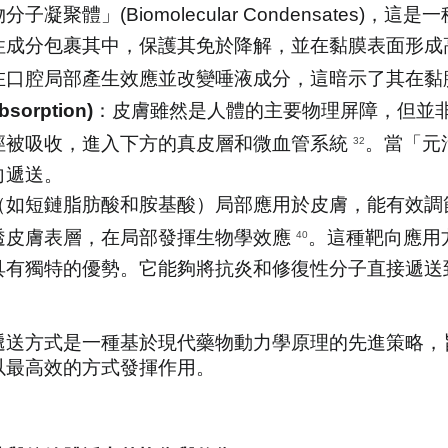
聚體」(Biomolecular Condensates)，這
性成分包裹其中，保護其免於降解，並在黏膜表面形成
在口腔局部產生效應並改變唾液成分，這暗示了其在黏
sorption)
：皮膚雖然是人體的主要物理屏障，但並
徑被吸收，進入下方的真皮層和微血管系統 
。當「元
32
向遞送。
（如短鏈脂肪酸和胺基酸）局部應用於皮膚，能有效調
皮膚表層，在局部發揮生物學效應 
。這種靶向應用
40
具有獨特的優勢。它能夠將抗炎和修復性分子直接遞送
遞送方式是一種基於現代藥物動力學原理的先進策略，
以最高效的方式發揮作用。