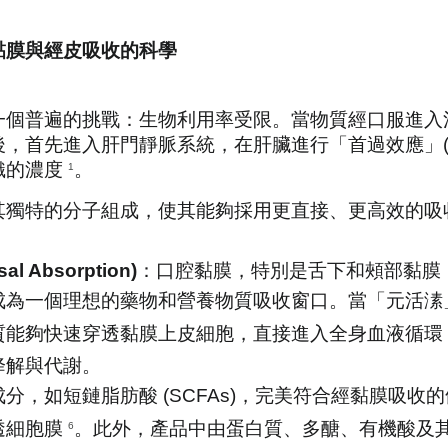
黏膜與經皮吸收的科學
一個普遍的挑戰：生物利用率受限。當物質經口服進入
先進入肝門靜脈系統，在肝臟進行「首過效應」(First-
的濃度 
。
1
其獨特的分子組成，使其能夠採用更直接、更高效的吸
l Absorption)
：口腔黏膜，特別是舌下和頰部黏膜
成為一個理想的藥物和營養物質吸收窗口。當「元活溸
質能夠快速穿透黏膜上皮細胞，直接進入全身血液循環 
降解與代謝。
分，如短鏈脂肪酸 (SCFAs)，完美符合經黏膜吸收
細胞膜 
。此外，產品中由蛋白質、多醣、有機酸及
6