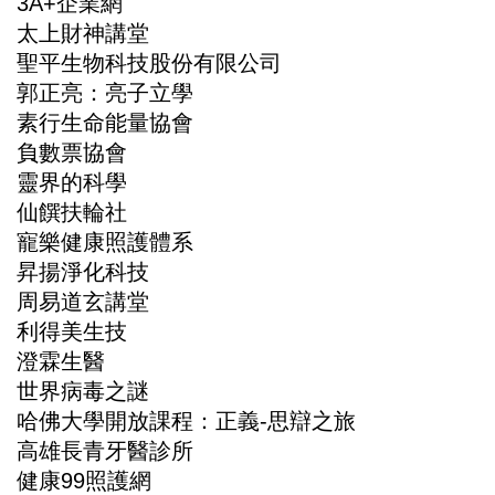
3A+企業網
太上財神講堂
聖平生物科技股份有限公司
郭正亮：亮子立學
素行生命能量協會
負數票協會
靈界的科學
仙饌扶輪社
寵樂健康照護體系
昇揚淨化科技
周易道玄講堂
利得美生技
澄霖生醫
世界病毒之謎
哈佛大學開放課程：正義-思辯之旅
高雄長青牙醫診所
健康99照護網