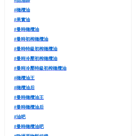
#
品油師
#
橄欖油
法制/司法/監督
#
果實油
防災/救災
#
曼時橄欖油
#
曼時初榨橄欖油
考試/監察
#
曼時特級初榨橄欖油
#
曼時冷壓初榨橄欖油
國安/國防/外交
#
曼時冷壓特級初榨橄欖油
綠能
#
橄欖油王
#
橄欖油后
自然/地理/景觀/地球
#
曼時橄欖油王
#
曼時橄欖油后
都市發展與都市建設
#
油吧
財務金融/稅制改革
#
曼時橄欖油吧