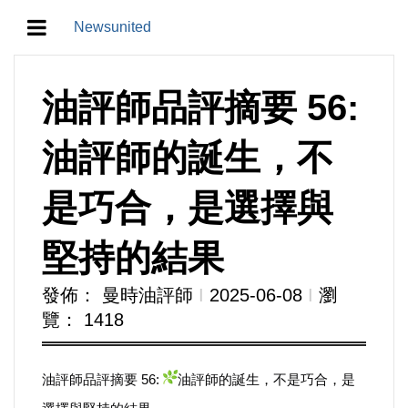
Newsunited
地方/天氣/颱風/地震
油評師品評摘要 56:
教育/五育/五創
油評師的誕生，不
人生/生存/生活
是巧合，是選擇與
產業/經濟
堅持的結果
政治/政黨
發佈： 曼時油評師
Ι
2025-06-08
Ι
瀏
覽： 1418
農業/技術/肥飼料/農藥/產銷
食品/衛生/醫療/照護
油評師品評摘要 56:
油評師的誕生，不是巧合，是