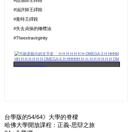
#
品油師王繹銨
好人好事/人物介紹
#
油評師王繹銨
#
曼時王繹銨
#
失去貞操的橄欖油
#Theextravirginity
台學版的54/64》大學的脊樑
哈佛大學開放課程：正義-思辯之旅