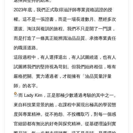
選擇與堅持的結果。
運動/體育/休閒/育樂
2023
年底，我們正式取得油評師專業資格認證的授
權。這不是一張證書，而是一場長達數月、歷經多次
兩岸/大陸
選拔、淘汰與複訓的旅程。我們不只是開了一門課，
寵物/動保
而是打造了一條真正能辨識油品品質、承擔專業責任
的職涯道路。
焦點
這段過程中，有人選擇退出，有人試圖繞道，也有人
試圖將我們的堅持視為苛刻。但我們始終相信，唯有
婦女/孩童
嚴格把關、實力通過者，才能擁有「油品質量評量
熱門
師」的名字。
而 Lady Kim，正是那極少數通過考驗的其中之一。
健康/養生
來自科技業背景的她，在課程中展現出極高的學習態
度與專業精神。從不抱怨、不投機取巧，對每一個感
命理/信仰/宗教/宮廟/教會
官細節都有無比的好奇與探究精神。從基礎理論到實
演講/發表會/論壇/研討會