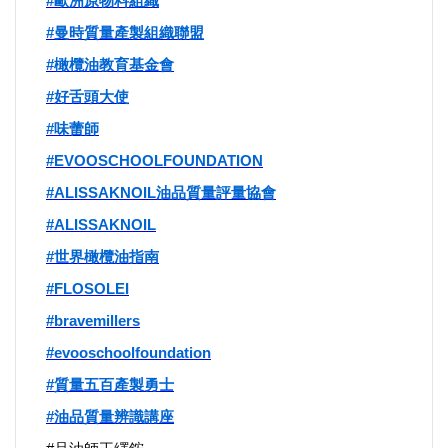
#
歐洲原物料組織
選舉/民調
#
曼時質量產製組織聯盟
#
橄欖油教育基金會
觀光旅遊
#
好舌頭大使
#
味蕾師
生物科技
#EVOOSCHOOLFOUNDATION
出版（影音/圖書/雜誌）
#ALISSAKNOIL
油品質量評量協會
#ALISSAKNOIL
發明/專利
#
世界橄欖油指南
#FLOSOLEI
文化資產/文物保護
#bravemillers
旅館/民宿
#evooschoolfoundation
#
質量五百產製勇士
能源
#
油品質量辨識講座