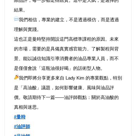
際品評，每一步都走得踏實。這不是天賦，是選擇的
結果。
內政/社會/福利/弱勢/慈善
我們相信，專業的建立，不是透過模仿，而是透過
理解與實踐。
國際/全球
這也正是曼時堅持開設這門高標準課程的原因。未來
的市場，需要的是具備真實感官能力、了解製程與背
環境/資源/能源
景、能以誠信知識引導消費者的油品專業人員，而不
交通運輸
是僅僅會說「這瓶油很好喝」的話術型人物。
我們即將分享更多來自 Lady Kim 的專業觀點，特別
中美台
是「高油酸」議題，如何影響健康、風味與油品評
價。敬請期待下一篇——油評師觀點：關於高油酸的
正能量
真相與迷思。
餐飲美食
#
曼時
#
油評師
蔬/素食