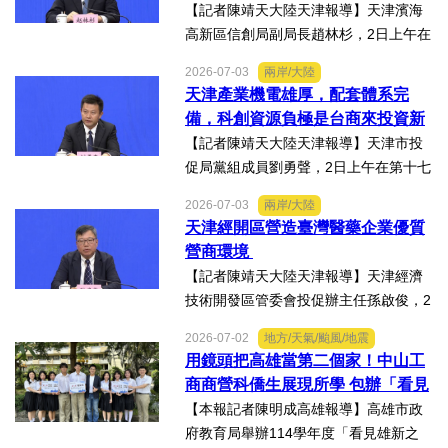
【記者陳靖天大陸天津報導】天津濱海
高新區信創局副局長趙林杉，2日上午在
第十七屆津台投資合作洽談會新聞發佈
2026-07-03
兩岸/大陸
會上，針對吸引臺商臺企來津發展人工
天津產業機電雄厚，配套體系完
智能產業方面具備優勢表示，高新區作
備，科創資源負極是台商來投資新
為國家自主創新示範區，也...
業的理想沃土
【記者陳靖天大陸天津報導】天津市投
促局黨組成員劉勇聲，2日上午在第十七
屆津台投資合作洽談會新聞發佈會上回
2026-07-03
兩岸/大陸
答記者提問關於天津在產業發展方面有
天津經開區營造臺灣醫藥企業優質
哪些突出優勢，目前台資企業在天津的
營商環境
融合情況，未來還有哪些...
【記者陳靖天大陸天津報導】天津經濟
技術開發區管委會投促辦主任孫啟俊，2
日上午在第十七屆津台投資合作洽談會
2026-07-02
地方/天氣/颱風/地震
新聞發佈會上，說明天津市作為北方生
用鏡頭把高雄當第二個家！中山工
物醫藥產業高地，天津經開區能為臺灣
商商營科僑生展現所學 包辦「看見
醫藥大健康行業的創業者和...
雄新之光」創意短片前三名
【本報記者陳明成高雄報導】高雄市政
府教育局舉辦114學年度「看見雄新之