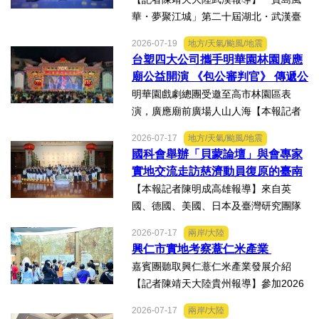
華・夢聚江城」第二十屆湖北・武漢臺
灣周寶島風情市集暨文化交流之夜，7月
2026-07-19
地方/天氣/颱風/地震
16日晚上在武漢武商夢時代一樓中庭溫
台塑四大公司攜手明華園林園廣應
情上演，歌聲文脈聯結兩地，這場融美
廟公益開演 《包公審判官》 傳遞公
食、文創、歌舞、匠人分享...
義與自省精神
明華園戲劇總團受邀至高市林園區表
演，廣應廟前廣場人山人海【本報記者
陳明成高雄報導】台塑、南亞、台化及
2026-07-17
地方/天氣/颱風/地震
台塑石化等四大公司邀請由當家小生孫
國科會舉辦「貝蒙論壇」與會專家
翠鳳領軍的明華園戲劇總團，周末晚在
實地交流走訪慈濟動員復原的臺南
高雄市林園區廣應廟公益演...
楠西地震及丹娜絲風災區
【本報記者陳明成高雄報導】來自英
國、德國、美國、日本及臺灣研究團隊
及國際評審專家所參與為期四天，由國
2026-07-17
兩岸/大陸
科會舉辦的「貝蒙論壇」，實地交流活
興仁市實地考察薏仁米產業
動走訪臺南楠西地震及丹娜絲風災區，
嘉賓團聽取興仁薏仁米產業發展介紹
慈濟動員資金與萬人次的復原...
【記者陳靖天大陸貴州報導】參加2026
貴州·臺灣經貿交流合作懇談會、黔台特
2026-07-17
兩岸/大陸
色產業助力鄉村振興對接會的臺灣嘉賓