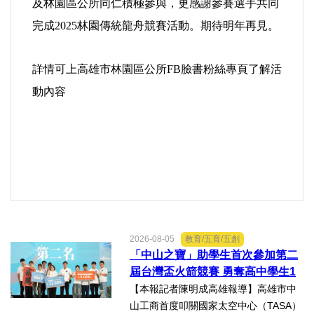
及林園區公所同仁積極參與，更感謝參賽選手共同
完成2025林園傳統龍舟競賽活動。期待明年再見。
詳情可上高雄市林園區公所FB臉書粉絲專頁了解活
動內容
2026-08-05
教育/五育/五創
「中山之寶」助學生首次參加第二
屆台灣盃火箭競賽 勇奪高中學生1
K組亞軍
【本報記者陳明成高雄報導】高雄市中
山工商首度叩關國家太空中心（TASA）