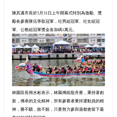
陳其邁市長於5月31日上午開幕式特別為激勵、獎
內政/社會/福利/弱勢/慈善
勵各參賽隊伍爭取冠軍，社男組冠軍、社女組冠
國際/全球
軍、公教組冠軍獎金各加碼1萬元。
環境/資源/能源
交通運輸
中美台
正能量
林園區長簡水彬表示，林園傳統龍舟賽，秉持著創
餐飲美食
新，傳承的文化精神，所有參賽者秉持運動員的精
神，勝不驕，敗不餒，只要努力參與過都會留下最
蔬/素食