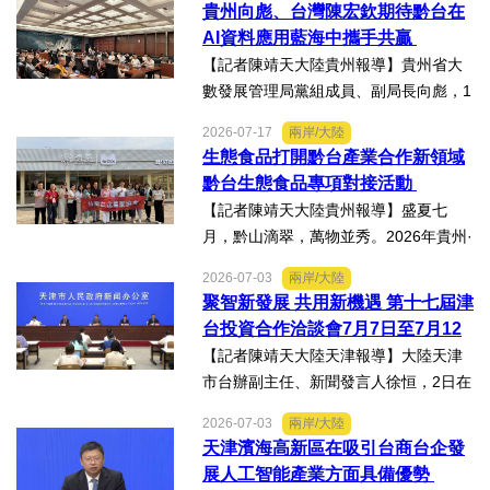
貴州向彪、台灣陳宏欽期待黔台在
組團，7月15日，到興仁市實地考察，深
AI資料應用藍海中攜手共贏
入調研興仁薏仁米...
【記者陳靖天大陸貴州報導】貴州省大
數發展管理局黨組成員、副局長向彪，1
4日，在2026年貴州・臺灣經貿交流合
2026-07-17
兩岸/大陸
作懇談會黔台大數據與人工智能產業對
生態食品打開黔台產業合作新領域
接會上表示，召開黔台大數據與人工智
黔台生態食品專項對接活動
能產業對接會，旨在搭建兩...
【記者陳靖天大陸貴州報導】盛夏七
月，黔山滴翠，萬物並秀。2026年貴州·
臺灣經貿交流合作懇談會「黔台生態食
2026-07-03
兩岸/大陸
品專項對接活動」於7月13日至16日舉
聚智新發展 共用新機遇 第十七屆津
行。近30名台商代表跨海而來，踏訪貴
台投資合作洽談會7月7日至7月12
州生態食品產業一線，...
日在天津舉辦
【記者陳靖天大陸天津報導】大陸天津
市台辦副主任、新聞發言人徐恒，2日在
第十七屆津台投資合作洽談會新聞發佈
2026-07-03
兩岸/大陸
會上表示，津台投資合作洽談會，從200
天津濱海高新區在吸引台商台企發
8年至今已成功舉辦16屆，津台會已成為
展人工智能產業方面具備優勢
兩岸重要的經貿交流合...