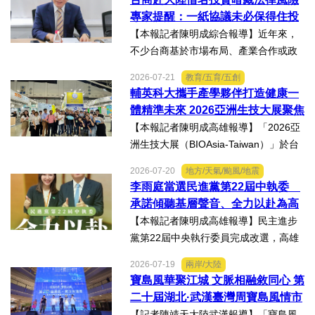
機關風險導向查核機制、強化業者異常
專家提醒：一紙協議未必保得住投
通報責任及加重通報不實處...
資權益
【本報記者陳明成綜合報導】近年來，
不少台商基於市場布局、產業合作或政
策因素，選擇透過隱名投資方式中國大
2026-07-21
教育/五育/五創
陸。然而，看似便利的投資模式，卻可
輔英科大攜手產學夥伴打造健康一
能隱藏股權歸屬、投資收益、經營控制
體精準未來 2026亞洲生技大展聚焦
權及法律責任等風險，一旦...
精準健康創新實力
【本報記者陳明成高雄報導】「2026亞
洲生技大展（BIOAsia-Taiwan）」於台
北南港展覽館盛大登場，輔英科技大學
2026-07-20
地方/天氣/颱風/地震
研發長葉耀宗率團隊以「健康一體．精
李雨庭當選民進黨第22屆中執委
準未來」為主題參展，展現產學合作夥
承諾傾聽基層聲音、全力以赴為高
伴展示精準健康、生物科...
雄與台灣努力
【本報記者陳明成高雄報導】民主進步
黨第22屆中央執行委員完成改選，高雄
市議員李雨庭順利當選中執委。李雨庭
2026-07-19
兩岸/大陸
表示，能夠獲得黨內同志的肯定與支
寶島風華聚江城 文脈相融敘同心 第
持，深感榮幸，也肩負更重大的責任，
二十屆湖北·武漢臺灣周寶島風情市
未來將秉持初心，做好黨與地...
集暨文化交流之夜在漢溫情上演
【記者陳靖天大陸武漢報導】「寶島風