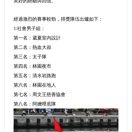
美好的經驗與回憶。
法制/司法/監督
經過激烈的賽事較勁，得獎隊伍出爐如下：
防災/救災
1:社會男子組：
第一名：葳夏室內設計
考試/監察
第二名：熱血大叔
第三名：太子隊
國安/國防/外交
第四名：林園夜市
綠能
第五名：清水岩路跑
第六名：林園在地人
自然/地理/景觀/地球
第七名：周文王慈善協會
第八名：阿嬤哩底隊
都市發展與都市建設
財務金融/稅制改革