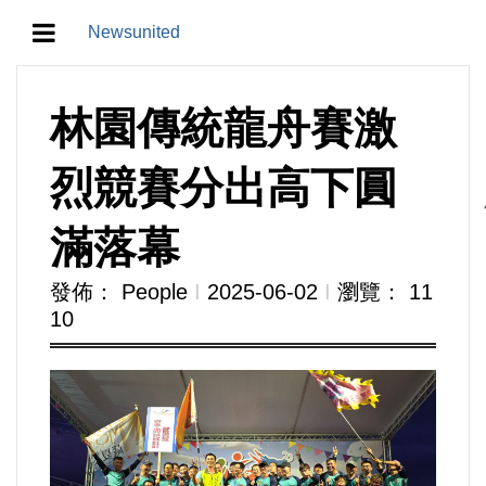
Newsunited
地方/天氣/颱風/地震
林園傳統龍舟賽激
教育/五育/五創
烈競賽分出高下圓
人生/生存/生活
滿落幕
產業/經濟
發佈： People
Ι
2025-06-02
Ι
瀏覽： 11
10
政治/政黨
農業/技術/肥飼料/農藥/產銷
食品/衛生/醫療/照護