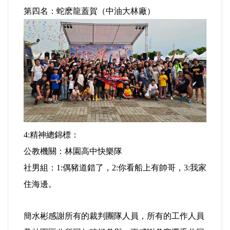
好人好事/人物介紹
第四名：蛇麽龍蓋賀（中油大林廠）
4:精神總錦標：
公教機關：林園高中快樂隊
社男組：1:偶豬道錯了，2:你看船上有帥哥，3:我家
住海邊。
簡水彬感謝所有的裁判團隊人員，所有的工作人員