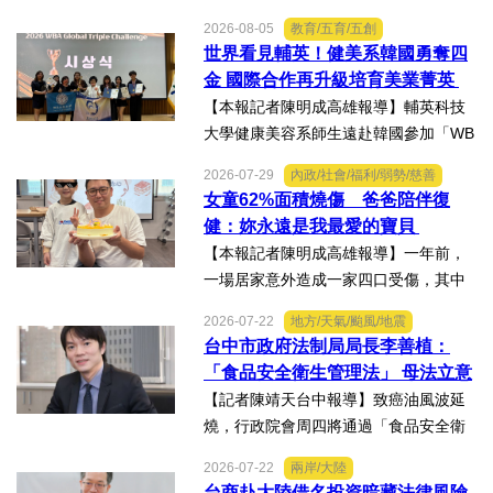
主辦的「2026第二屆台灣盃火箭競賽，
2026-08-05
教育/五育/五創
一路過關斬將，順利完成火箭發射，並
世界看見輔英！健美系韓國勇奪四
將全箭完整回收，勇奪高中學生1K組亞
金 國際合作再升級培育美業菁英
軍，表現亮眼。陳國清...
【本報記者陳明成高雄報導】輔英科技
大學健康美容系師生遠赴韓國參加「WB
AA第25屆世界美容藝術與設計國際大
2026-07-29
內政/社會/福利/弱勢/慈善
賽」及「2026WBAGlobalTripleChallen
女童62%面積燒傷 爸爸陪伴復
ge全球美學現場賽」，展現紮實專業實
健：妳永遠是我最愛的寶貝
力，師生聯手勇奪四金、...
【本報記者陳明成高雄報導】一年前，
一場居家意外造成一家四口受傷，其中
當時年僅四歲的女兒芸芸全身62%面積
2026-07-22
地方/天氣/颱風/地震
燒傷，在加護病房搶救超過兩個月，並
台中市政府法制局局長李善植：
歷經在陽光基金會近一年的漫長復復健
「食品安全衛生管理法」 母法立意
及陪伴下，芸芸將於八月重返...
良善但子法標準過於寬鬆、處罰欠
【記者陳靖天台中報導】致癌油風波延
缺嚇阻力、第一線缺乏足夠的人力
燒，行政院會周四將通過「食品安全衛
與資源 三級管理終將淪為紙上談兵
生管理法」修法。行政院長卓榮泰20日
2026-07-22
兩岸/大陸
說明十大修法重點，其中增訂地方主管
台商赴大陸借名投資暗藏法律風險