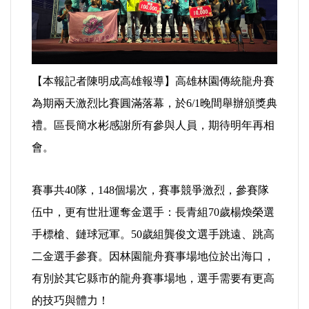
運動/體育/休閒/育樂
兩岸/大陸
【本報記者陳明成高雄報導】高雄林園傳統龍舟賽
寵物/動保
為期兩天激烈比賽圓滿落幕，於6/1晚間舉辦頒獎典
焦點
禮。區長簡水彬感謝所有參與人員，期待明年再相
會。
婦女/孩童
賽事共40隊，148個場次，賽事競爭激烈，參賽隊
熱門
伍中，更有世壯運奪金選手：長青組70歲楊煥榮選
健康/養生
手標槍、鏈球冠軍。50歲組龔俊文選手跳遠、跳高
二金選手參賽。因林園龍舟賽事場地位於出海口，
命理/信仰/宗教/宮廟/教會
有別於其它縣市的龍舟賽事場地，選手需要有更高
的技巧與體力！
演講/發表會/論壇/研討會