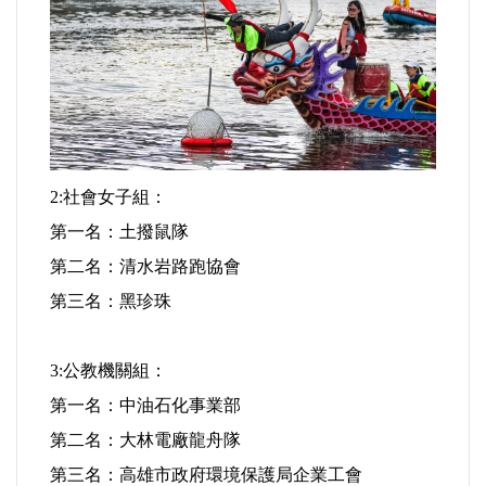
選舉/民調
觀光旅遊
生物科技
2:社會女子組：
出版（影音/圖書/雜誌）
第一名：土撥鼠隊
發明/專利
第二名：清水岩路跑協會
第三名：黑珍珠
文化資產/文物保護
3:公教機關組：
旅館/民宿
第一名：中油石化事業部
能源
第二名：大林電廠龍舟隊
第三名：高雄市政府環境保護局企業工會