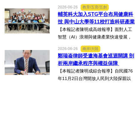
光」創意短片競賽，中山工商商業經營
2026-06-26
教育/五育/五創
科建教僑生專班學生囊括高中職組前三
輔英科大加入STG平台布局健康科
名。李昱平校長表示，來自泰國、印尼
技 與中山大學等11校打造科研產業
及越南僑生，以異國的獨特視...
生態圈
【本報記者陳明成高雄報導】面對人工
智慧（AI）浪潮與健康產業快速發展，
由國立中山大學領軍成立的「STG南臺
2026-06-26
兩岸/大陸
灣科研產業化平台」，再擴大跨校科研
鄭瑞崙律師受邀海基會巡迴開講 剖
合作版圖，與輔英科技大學簽署合作備
析兩岸繼承程序與權益保障
忘錄（MOU），並共同為「廠...
【本報記者陳明成綜合報導】自民國76
年11月2日台灣開放人民到大陸探親以
來，兩岸人民交流日漸頻繁，台灣人民
於中國大陸經商、工作及求學的人數也
日益增加，許多台灣人民也會在中國大
陸置產，這些在中國大陸置...