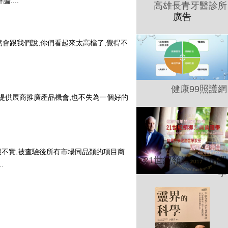
....
高雄長青牙醫診所
居然會跟我們說,你們看起來太高檔了,覺得不
健康99照護網
外乎提供展商推廣產品機會,也不失為一個好的
不實,被查驗後所有市場同品類的項目商
21世紀領導力與倫理
.
學