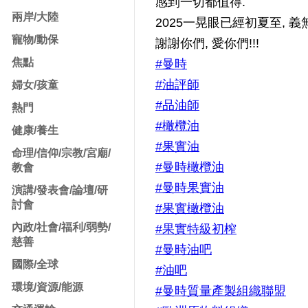
感到一切都值得.
兩岸/大陸
2025一晃眼已經初夏至, 
寵物/動保
謝謝你們, 愛你們!!!
焦點
#曼時
#油評師
婦女/孩童
#品油師
熱門
#橄欖油
健康/養生
#果實油
命理/信仰/宗教/宮廟/
#曼時橄欖油
教會
#曼時果實油
演講/發表會/論壇/研
討會
#果實橄欖油
內政/社會/福利/弱勢/
#果實特級初榨
慈善
#曼時油吧
國際/全球
#油吧
環境/資源/能源
#曼時質量產製組織聯盟