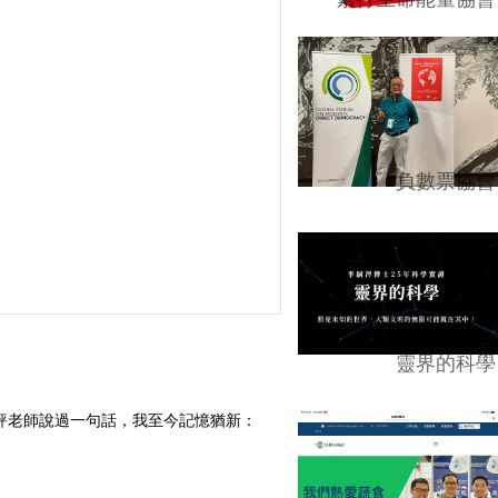
負數票協會
靈界的科學
油評老師說過一句話，我至今記憶猶新：