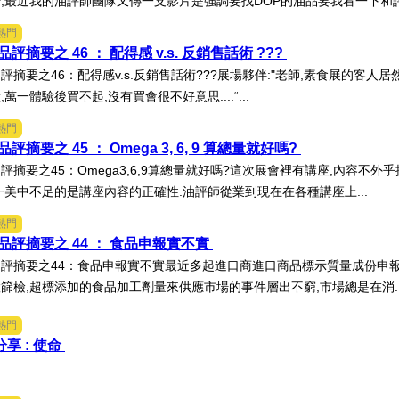
,最近我的油評師團隊又傳一支影片是強調要找DOP的油品要我看一下和評論
熱門
評摘要之 46 ： 配得感 v.s. 反銷售話術 ???
評摘要之46：配得感v.s.反銷售話術???展場夥伴:"老師,素食展的客人
萬一體驗後買不起,沒有買會很不好意思....“...
熱門
摘要之 45 ： Omega 3, 6, 9 算總量就好嗎?
評摘要之45：Omega3,6,9算總量就好嗎?這次展會裡有講座,內容不
一美中不足的是講座內容的正確性.油評師從業到現在在各種講座上...
熱門
品評摘要之 44 ： 食品申報實不實
評摘要之44：食品申報實不實最近多起進口商進口商品標示質量成份申報
篩檢,超標添加的食品加工劑量來供應市場的事件層出不窮,市場總是在消..
熱門
分享 : 使命