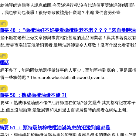
給油評師這個客人訊息截圖,今天滿滿行程,沒有比這個更讓油評師感到開心
，我也收到包裹囉！很好奇致歉禮是什麼呢？小編:我們會另外寄...
熱門
要 48 ： “橄欖油好不好要看橄欖樹老不老？？？ “來自曼時油評
些不斷在老樹上做文章卻與事實相距甚遠的油品同業者！與其拿著從沒有
配,賣弄市場語言混淆消費者,曼時油評師更令人尊敬！沒有什麼比看著我們.
熱門
裡話
已經不多了，能夠固執地選擇做好事的人更少，而能堅持到底的，更是屈
聲呢？Therearefewfoolsleftinthisworld,evenfe...
熱門
要 50 ：熟成橄欖油優不優 ?!
要50：熟成橄欖油優不優?!油評師道在忙啥?發文遲滯.其實都有記在本子
上,但是沒能動筆.最近展覽和見到過去百貨展售時的業者在網站上開...
熱門
摘要 51 ： 類特級初榨橄欖油滿為患的氾濫到處都是
要51：類特級初榨橄欖油滿為患的氾濫到處都是很多消費的客人朋友們