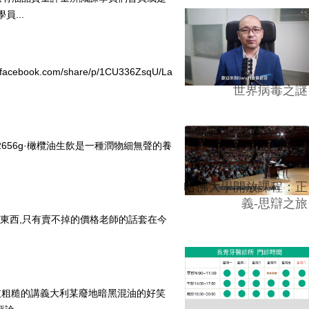
員...
.com/share/p/1CU336ZsqU/La
世界病毒之謎
9a:m8g112656g·橄欖油生飲是一種潤物細無聲的養
哈佛大學開放課程：正
義-思辯之旅
的東西,只有賣不掉的價格老師的話套在今
那支粗糙的講義大利某廢地暗黑混油的好笑