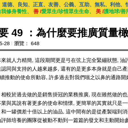
、道德、良知、正直、友善、公義、互助、無私、利他、
自我修身養性、
善 /
愛眾生/珍惜眾生生命、
美 /
護地球/善
 49 ：為什麼要推廣質量橄
5-28
Ι
瀏覽： 648
本來就人力精簡, 這段期間更是弓在弦上完全緊繃狀態, 油
達認同與支持的人越來越多, 還有的是更多本身就是自己
持續推動的使命所動容, 許多過去對我們嗤之以鼻的通路
 相較於過去做的是銷售掛冠的業務推廣, 現在雖然做的
事業與其說有著更多的使命和情懷, 更簡單的其實就只是一句話
 和一罐價差十倍以上的油品, 這中間有的是從產製端到
油評師培養的團隊從被動不動到一篇篇的發文和主動開始參