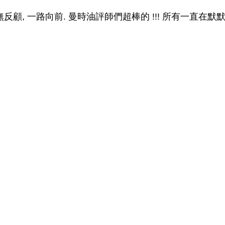
義無反顧, 一路向前. 曼時油評師們超棒的 !!! 所有一直在