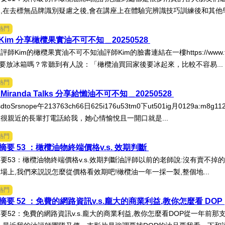
,在去標無品牌識別疑慮之後,會在講座上在體驗完辨識技巧訓練後和其他學
熱門
im 分享橄欖果實油不可不知＿20250528
Kim的橄欖果實油不可不知油評師Kim的臉書連結在一樓https://www.facebook
欖油要放冰箱嗎？常聽到有人說：「橄欖油買回家後要冰起來，比較不容易...
熱門
iranda Talks 分享給懶油不可不知＿20250528
lksdtoSrsnope午213763ch66日625i176u53tm0下ut501ig月012
很親近的長輩打電話給我，她心情愉悅且一開口就是...
熱門
要 53 ：橄欖油物終端價格v.s. 效期判斷
要53：橄欖油物終端價格v.s.效期判斷油評師以前的老師說:沒有賣不掉
場上,我們來説説怎麼從價格看效期吧!橄欖油一年一採一製,整個地...
熱門
要 52 ：免費的網路資訊v.s.龐大的商業利益,教你怎麼看 DOP
要52：免費的網路資訊v.s.龐大的商業利益,教你怎麼看DOP從一年前