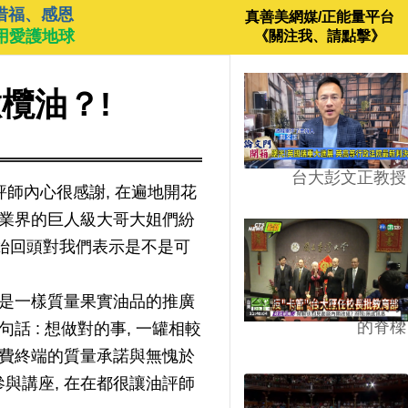
惜福、感恩
真善美網媒/正能量平台
用愛護地球
《關注我、請點擊》
欖油？!
台大彭文正教授
評師內心很感謝, 在遍地開花
產業界的巨人級大哥大姐們紛
開始回頭對我們表示是不是可
也是一樣質量果實油品的推廣
台學版的54/64》大學
的脊樑
 : 想做對的事, 一罐相較
消費終端的質量承諾與無愧於
與講座, 在在都很讓油評師