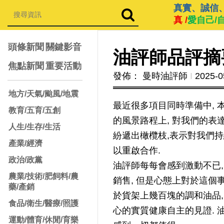
真實、誠信
真 /
愛自己/
頭條新聞
關鍵影音
油評師品評摘要
焦點新聞
重要活動
發佈： 曼時油評師
Ι
2025-0
地方/天氣/颱風/地震
最近很多項目同時準備中, 
教育/五育/五創
的風景路程上, 對我們的表
人生/生存/生活
紛遞出橄欖枝,表示對我們
產業/經濟
以重啟合作.
政治/政黨
油評師每每會感到激動不已,
農業/技術/肥飼料/農
銷售, 但是心態上對於這個
藥/產銷
於貨架上幾百塊的調和油品,
食品/衛生/醫療/照護
心的實質健康自主的見證. 
運動/體育/休閒/育樂