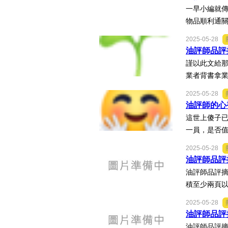
一早小編就傳
物品順利通關
2025-05-28
油評師品評摘
謹以此文給那
業者背書拿業
2025-05-28
油評師的心
這世上傻子
一員，是否值得一些掌
2025-05-28
油評師品評摘
油評師品評摘
積至少兩頁以
2025-05-28
油評師品評
油評師品評摘