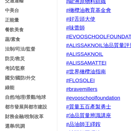
交通運輸
#歐洲原物料組織
#橄欖油教育基金會
中美台
#好舌頭大使
正能量
#味蕾師
餐飲美食
#EVOOSCHOOLFOUNDAT
蔬/素食
#ALISSAKNOIL油品質量
法制/司法/監督
#ALISSAKNOIL
防災/救災
#ALISSAMATTEI
考試/監察
#世界橄欖油指南
國安/國防/外交
#FLOSOLEI
綠能
#bravemillers
自然/地理/景觀/地球
#evooschoolfoundation
#質量五百產製勇士
都市發展與都市建設
#油品質量辨識講座
財務金融/稅制改革
#品油師王繹銨
選舉/民調