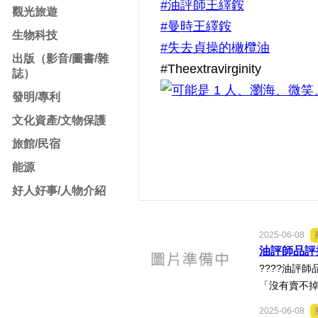
#油評師王繹銨
觀光旅遊
#曼時王繹銨
生物科技
#失去貞操的橄欖油
出版（影音/圖書/雜
#Theextravirginity
誌）
發明/專利
文化資產/文物保護
旅館/民宿
能源
好人好事/人物介紹
2025-06-08
油評師品評
????油評
「沒有賣不掉
2025-06-08