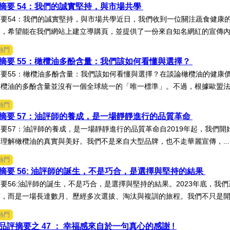
摘要 54：我們的誠實堅持，與市場共學
要54：我們的誠實堅持，與市場共學近日，我們收到一位關注蔬食健康
，希望能在我們網站上建立導購頁，並提供了一份來自知名網紅的宣傳內容
熱門
摘要 55：橄欖油多酚含量：我們該如何看懂與選擇？
要55：橄欖油多酚含量：我們該如何看懂與選擇？在談論橄欖油的健康
欖油的多酚含量並沒有一個全球統一的「唯一標準」。不過，根據歐盟法規
熱門
摘要 57：油評師的養成，是一場靜靜進行的品質革命
要57：油評師的養成，是一場靜靜進行的品質革命自2019年起，我們
理解橄欖油的真實與美好。我們不是來自大型品牌，也不走華麗宣傳，..
熱門
摘要 56: 油評師的誕生，不是巧合，是選擇與堅持的結果
要56:油評師的誕生，不是巧合，是選擇與堅持的結果。2023年底，我
，而是一場長達數月、歷經多次選拔、淘汰與複訓的旅程。我們不只是開了
熱門
評摘要之 47 ： 幸福感來自於一句真心的感謝 !