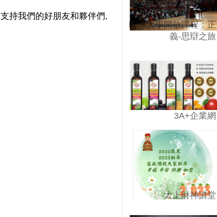
默默支持我們的好朋友和夥伴們,
哈佛大學開放課程：正
義-思辯之旅
3A+企業網
太上財神講堂