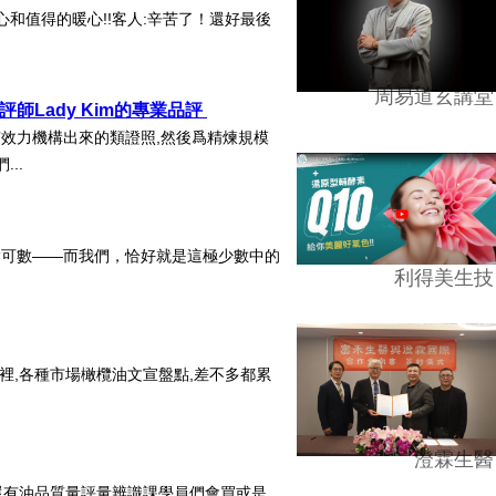
和值得的暖心!!客人:辛苦了！還好最後
周易道玄講堂
師Lady Kim的專業品評
效力機構出來的類證照,然後爲精煉規模
..
指可數——而我們，恰好就是這極少數中的
利得美生技
裡,各種市場橄欖油文宣盤點,差不多都累
澄霖生醫
還有油品質量評量辨識課學員們會買或是