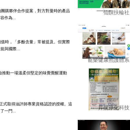
的團購夥伴合作提案，對方對曼時的產品
仙饌扶輪社
作為...
價值時，「多酚含量」常被提及。但實際
與國際...
寵樂健康照護體系
開始推動一場溫柔但堅定的味覺覺醒運動
.
們正式取得油評師專業資格認證的授權。這
昇揚淨化科技
一門...