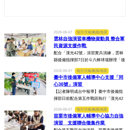
2026-08-07
地方/天氣/颱風/地震
雲林自強演習車機物資動員 整合軍
民資源支援作戰
配合「漢光42號」演習實兵演練，雲林
縣後備指揮部7日於斗六棒球場辦理「後
備部隊車機及物資動員暨軍事運輸及物
2026-08-07
地方/天氣/颱風/地震
資接收作業－自強演習」。【記者陳明
臺中市後備軍人輔導中心支援「同
成台中報導】配合「漢光42號」演習實
心36號」演習
兵演練，雲林縣後備指揮...
【記者陳明成台中報導】臺中市後備指
揮部日前配合第五作戰區執行「漢光42
號演習」協力部隊，實施「同心36號」
2026-08-07
地方/天氣/颱風/地震
教育召集作業，臺中市外埔區、清水
苗栗市後備軍人輔導中心協力自強
區、大安區等後備軍人輔導中心全力投
演習 支援聯合徵集作業
入支援任務，設置服務台協助...