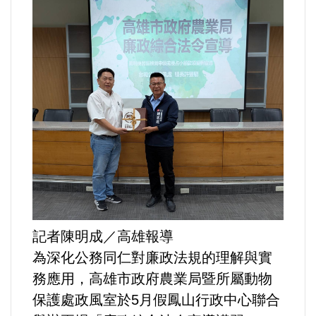
運動/體育/休閒/育樂
兩岸/大陸
寵物/動保
焦點
婦女/孩童
熱門
記者陳明成／高雄報導
健康/養生
為深化公務同仁對廉政法規的理解與實
務應用，高雄市政府農業局暨所屬動物
命理/信仰/宗教/宮廟/教會
保護處政風室於5月假鳳山行政中心聯合
演講/發表會/論壇/研討會