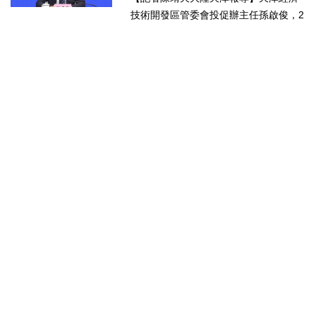
技術開發區管委會投促辦主任孫啟俊，2
日上午在第十七屆津台投資合作洽談會
新聞發佈會上，說明天津市作為北方生
物醫藥產業高地，天津經開區能為臺灣
醫藥大健康行業的創業者和...