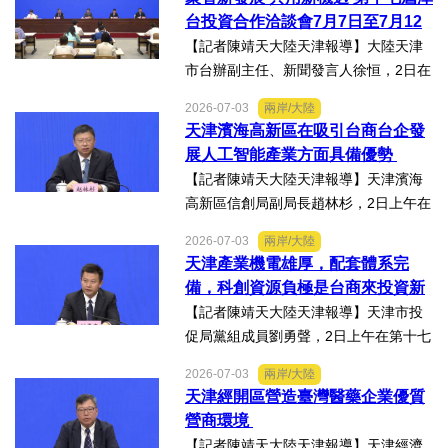
行。近30名台商代表跨海而來，踏訪貴
台投資合作洽談會7月7日至7月12
州生態食品產業一線，...
日在天津舉辦
【記者陳靖天大陸天津報導】大陸天津
市台辦副主任、新聞發言人徐恒，2日在
第十七屆津台投資合作洽談會新聞發佈
2026-07-03
兩岸/大陸
會上表示，津台投資合作洽談會，從200
天津濱海高新區在吸引台商台企發
8年至今已成功舉辦16屆，津台會已成為
展人工智能產業方面具備優勢
兩岸重要的經貿交流合...
【記者陳靖天大陸天津報導】天津濱海
高新區信創局副局長趙林杉，2日上午在
第十七屆津台投資合作洽談會新聞發佈
2026-07-03
兩岸/大陸
會上，針對吸引臺商臺企來津發展人工
天津產業機電雄厚，配套體系完
智能產業方面具備優勢表示，高新區作
備，科創資源負極是台商來投資新
為國家自主創新示範區，也...
業的理想沃土
【記者陳靖天大陸天津報導】天津市投
促局黨組成員劉勇聲，2日上午在第十七
屆津台投資合作洽談會新聞發佈會上回
2026-07-03
兩岸/大陸
答記者提問關於天津在產業發展方面有
天津經開區營造臺灣醫藥企業優質
哪些突出優勢，目前台資企業在天津的
營商環境
融合情況，未來還有哪些...
【記者陳靖天大陸天津報導】天津經濟