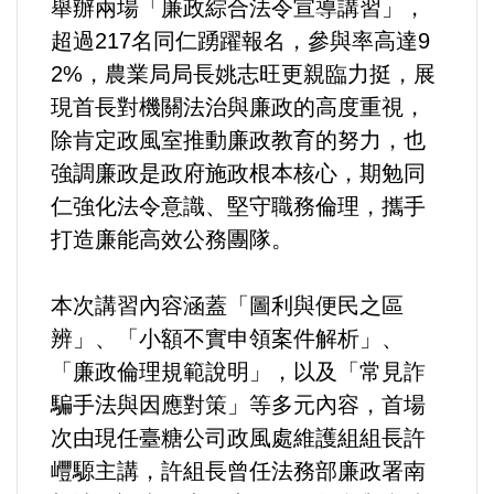
舉辦兩場「廉政綜合法令宣導講習」，
超過217名同仁踴躍報名，參與率高達9
內政/社會/福利/弱勢/慈善
2%，農業局局長姚志旺更親臨力挺，展
現首長對機關法治與廉政的高度重視，
國際/全球
除肯定政風室推動廉政教育的努力，也
強調廉政是政府施政根本核心，期勉同
環境/資源/能源
仁強化法令意識、堅守職務倫理，攜手
打造廉能高效公務團隊。
交通運輸
中美台
本次講習內容涵蓋「圖利與便民之區
辨」、「小額不實申領案件解析」、
正能量
「廉政倫理規範說明」，以及「常見詐
騙手法與因應對策」等多元內容，首場
餐飲美食
次由現任臺糖公司政風處維護組組長許
㠦騵主講，許組長曾任法務部廉政署南
蔬/素食