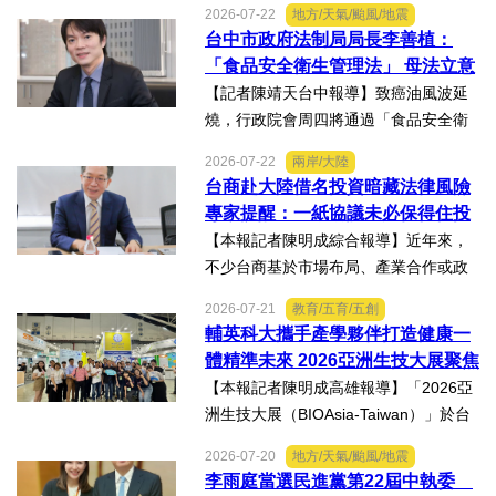
2026-07-22
地方/天氣/颱風/地震
燒傷，在加護病房搶救超過兩個月，並
台中市政府法制局局長李善植：
歷經在陽光基金會近一年的漫長復復健
「食品安全衛生管理法」 母法立意
及陪伴下，芸芸將於八月重返...
良善但子法標準過於寬鬆、處罰欠
【記者陳靖天台中報導】致癌油風波延
缺嚇阻力、第一線缺乏足夠的人力
燒，行政院會周四將通過「食品安全衛
與資源 三級管理終將淪為紙上談兵
生管理法」修法。行政院長卓榮泰20日
2026-07-22
兩岸/大陸
說明十大修法重點，其中增訂地方主管
台商赴大陸借名投資暗藏法律風險
機關風險導向查核機制、強化業者異常
專家提醒：一紙協議未必保得住投
通報責任及加重通報不實處...
資權益
【本報記者陳明成綜合報導】近年來，
不少台商基於市場布局、產業合作或政
策因素，選擇透過隱名投資方式中國大
2026-07-21
教育/五育/五創
陸。然而，看似便利的投資模式，卻可
輔英科大攜手產學夥伴打造健康一
能隱藏股權歸屬、投資收益、經營控制
體精準未來 2026亞洲生技大展聚焦
權及法律責任等風險，一旦...
精準健康創新實力
【本報記者陳明成高雄報導】「2026亞
洲生技大展（BIOAsia-Taiwan）」於台
北南港展覽館盛大登場，輔英科技大學
2026-07-20
地方/天氣/颱風/地震
研發長葉耀宗率團隊以「健康一體．精
李雨庭當選民進黨第22屆中執委
準未來」為主題參展，展現產學合作夥