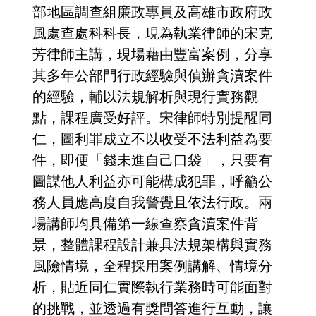
部地區調查組廉政專員及高雄市政府政
選舉/民調
風處查處科科長，現為執業律師的宋克
芳律師主講，現場藉由豐富案例，分享
觀光旅遊
其多年公部門行政經驗與偵辦貪瀆案件
生物科技
的經驗，輔以法規解析與現行實務觀
點，課程廣受好評。宋律師特別提醒同
出版（影音/圖書/雜誌）
仁，圖利罪成立不以收受不法利益為要
件，即便「錢未進自己口袋」，只要有
發明/專利
圖謀他人利益亦可能構成犯罪，呼籲公
務人員應高度自我警覺且依法行政。兩
文化資產/文物保護
場講師均具備第一線查察貪瀆案件背
景，整體課程設計兼具法規架構與實務
旅館/民宿
風險情境，全程採用案例講解、情境分
能源
析，貼近同仁實際執行業務時可能面對
的挑戰，並透過有獎問答進行互動，讓