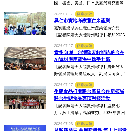
國、德國、美國、日本及臺灣研究團隊
及國際評審專家所參與為期四天，由國
2026-07-17
兩岸/大陸
科會舉辦的「貝蒙論壇」，實地交流活
興仁市實地考察薏仁米產業
動走訪臺南楠西地震及丹娜絲風災區，
嘉賓團聽取興仁薏仁米產業發展介紹
慈濟動員資金與萬人次的復原...
【記者陳靖天大陸貴州報導】參加2026
貴州·臺灣經貿交流合作懇談會、黔台特
2026-07-17
兩岸/大陸
色產業助力鄉村振興對接會的臺灣嘉賓
貴州向彪、台灣陳宏欽期待黔台在
組團，7月15日，到興仁市實地考察，深
AI資料應用藍海中攜手共贏
入調研興仁薏仁米...
【記者陳靖天大陸貴州報導】貴州省大
數發展管理局黨組成員、副局長向彪，1
4日，在2026年貴州・臺灣經貿交流合
2026-07-17
兩岸/大陸
作懇談會黔台大數據與人工智能產業對
生態食品打開黔台產業合作新領域
接會上表示，召開黔台大數據與人工智
黔台生態食品專項對接活動
能產業對接會，旨在搭建兩...
【記者陳靖天大陸貴州報導】盛夏七
月，黔山滴翠，萬物並秀。2026年貴州·
臺灣經貿交流合作懇談會「黔台生態食
2026-07-03
兩岸/大陸
品專項對接活動」於7月13日至16日舉
聚智新發展 共用新機遇 第十七屆津