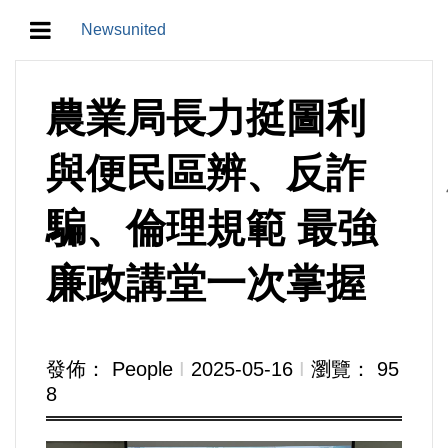
Newsunited
地方/天氣/颱風/地震
農業局長力挺圖利
教育/五育/五創
與便民區辨、反詐
人生/生存/生活
騙、倫理規範 最強
產業/經濟
廉政講堂一次掌握
政治/政黨
農業/技術/肥飼料/農藥/產銷
發佈： People
Ι
2025-05-16
Ι
瀏覽： 95
8
食品/衛生/醫療/照護