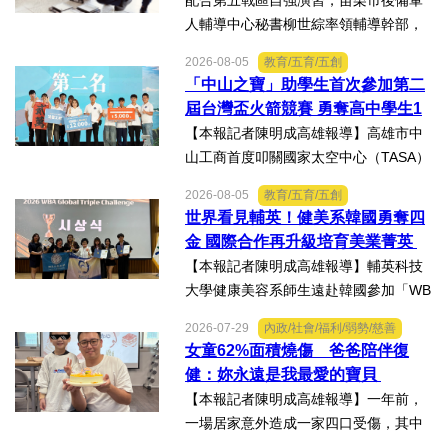
配合第五戰區自強演習，苗栗市後備軍
人輔導中心秘書柳世綜率領輔導幹部，
協力苗栗縣政府聯合徵集場開設及徵購
2026-08-05
教育/五育/五創
徵用作業演練。【記者陳明成台中報
「中山之寶」助學生首次參加第二
導】為驗證全民防衛動員機制，苗栗市
屆台灣盃火箭競賽 勇奪高中學生1
後備軍人輔導中心配合第五...
K組亞軍
【本報記者陳明成高雄報導】高雄市中
山工商首度叩關國家太空中心（TASA）
主辦的「2026第二屆台灣盃火箭競賽，
2026-08-05
教育/五育/五創
一路過關斬將，順利完成火箭發射，並
世界看見輔英！健美系韓國勇奪四
將全箭完整回收，勇奪高中學生1K組亞
金 國際合作再升級培育美業菁英
軍，表現亮眼。陳國清...
【本報記者陳明成高雄報導】輔英科技
大學健康美容系師生遠赴韓國參加「WB
AA第25屆世界美容藝術與設計國際大
2026-07-29
內政/社會/福利/弱勢/慈善
賽」及「2026WBAGlobalTripleChallen
女童62%面積燒傷 爸爸陪伴復
ge全球美學現場賽」，展現紮實專業實
健：妳永遠是我最愛的寶貝
力，師生聯手勇奪四金、...
【本報記者陳明成高雄報導】一年前，
一場居家意外造成一家四口受傷，其中
當時年僅四歲的女兒芸芸全身62%面積