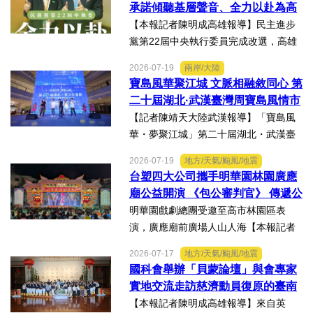
承諾傾聽基層聲音、全力以赴為高
伴展示精準健康、生物科...
雄與台灣努力
【本報記者陳明成高雄報導】民主進步
黨第22屆中央執行委員完成改選，高雄
市議員李雨庭順利當選中執委。李雨庭
2026-07-19
兩岸/大陸
表示，能夠獲得黨內同志的肯定與支
寶島風華聚江城 文脈相融敘同心 第
持，深感榮幸，也肩負更重大的責任，
二十屆湖北·武漢臺灣周寶島風情市
未來將秉持初心，做好黨與地...
集暨文化交流之夜在漢溫情上演
【記者陳靖天大陸武漢報導】「寶島風
華・夢聚江城」第二十屆湖北・武漢臺
灣周寶島風情市集暨文化交流之夜，7月
2026-07-19
地方/天氣/颱風/地震
16日晚上在武漢武商夢時代一樓中庭溫
台塑四大公司攜手明華園林園廣應
情上演，歌聲文脈聯結兩地，這場融美
廟公益開演 《包公審判官》 傳遞公
食、文創、歌舞、匠人分享...
義與自省精神
明華園戲劇總團受邀至高市林園區表
演，廣應廟前廣場人山人海【本報記者
陳明成高雄報導】台塑、南亞、台化及
2026-07-17
地方/天氣/颱風/地震
台塑石化等四大公司邀請由當家小生孫
國科會舉辦「貝蒙論壇」與會專家
翠鳳領軍的明華園戲劇總團，周末晚在
實地交流走訪慈濟動員復原的臺南
高雄市林園區廣應廟公益演...
楠西地震及丹娜絲風災區
【本報記者陳明成高雄報導】來自英