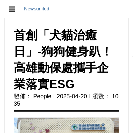
Newsunited
地方/天氣/颱風/地震
首創「犬貓治癒
教育/五育/五創
日」-狗狗健身趴！
人生/生存/生活
高雄動保處攜手企
產業/經濟
業落實ESG
政治/政黨
發佈： People
Ι
2025-04-20
Ι
瀏覽： 10
35
農業/技術/肥飼料/農藥/產銷
食品/衛生/醫療/照護