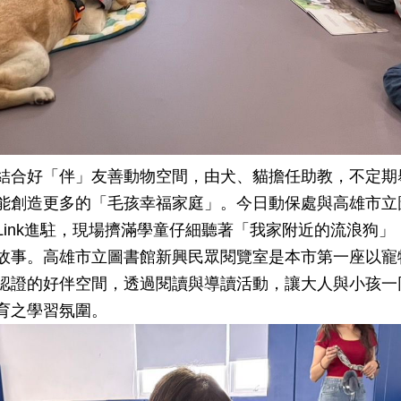
好「伴」友善動物空間，由犬、貓擔任助教，不定期舉辦Anima
能創造更多的「毛孩幸福家庭」。今日動保處與高雄市立
Link進駐，現場擠滿學童仔細聽著「我家附近的流浪狗
故事。高雄市立圖書館新興民眾閱覽室是本市第一座以寵
認證的好伴空間，透過閱讀與導讀活動，讓大人與小孩一
育之學習氛圍。