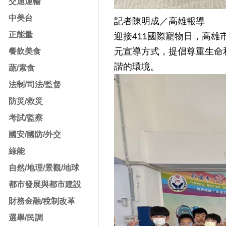
交通運輸
中美台
記者陳明成／高雄報導
正能量
迎接411國際寵物日，高
元宣導方式，提倡尊重生命
餐飲美食
諧的環境。
蔬/素食
法制/司法/監督
防災/救災
考試/監察
國安/國防/外交
綠能
自然/地理/景觀/地球
都市發展與都市建設
財務金融/稅制改革
選舉/民調