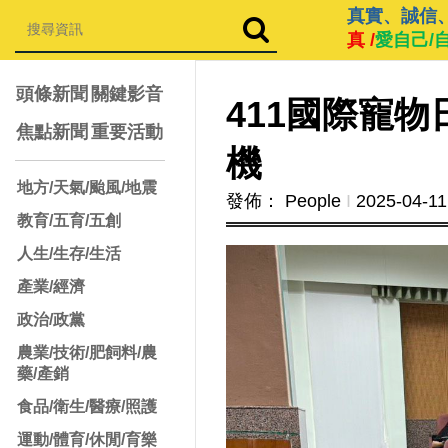
真實、誠信
真 /
愛自己/
頭條新聞
關鍵影音
411國際寵
焦點新聞
重要活動
機
地方/天氣/颱風/地震
發佈： People
Ι
2025-04-11
教育/五育/五創
人生/生存/生活
產業/經濟
政治/政黨
農業/技術/肥飼料/農
藥/產銷
食品/衛生/醫療/照護
運動/體育/休閒/育樂