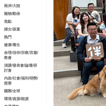
兩岸/大陸
寵物/動保
焦點
婦女/孩童
熱門
健康/養生
命理/信仰/宗教/宮廟/
教會
演講/發表會/論壇/研
討會
內政/社會/福利/弱勢/
慈善
國際/全球
環境/資源/能源