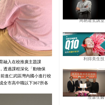
周易道玄講堂
利得美生技
育融入在校推廣主題課
，透過課程深化「動物保
桃」前進仁武區灣內國小進行校
全市高中職以下367所各
澄霖生醫