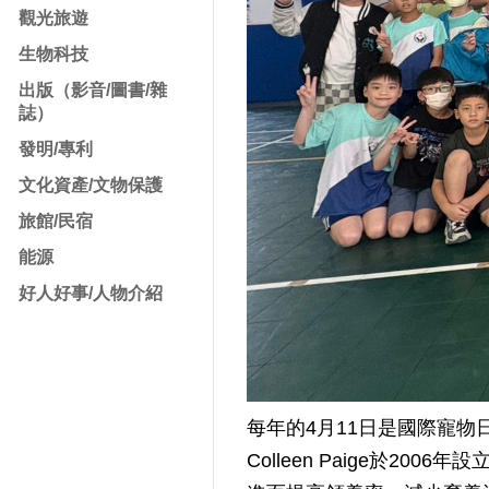
觀光旅遊
生物科技
出版（影音/圖書/雜
誌）
發明/專利
文化資產/文物保護
旅館/民宿
能源
好人好事/人物介紹
每年的4月11日是國際寵物日
Colleen Paige於