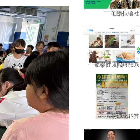
仙饌扶輪社
寵樂健康照護體系
昇揚淨化科技