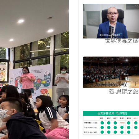
世界病毒之謎
哈佛大學開放課程：正
義-思辯之旅