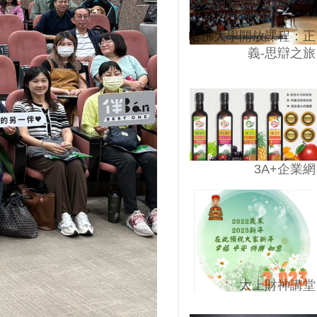
哈佛大學開放課程：正
義-思辯之旅
3A+企業網
太上財神講堂