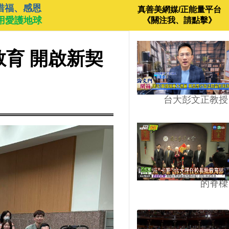
惜福、感恩
真善美網媒/正能量平台
用愛護地球
《關注我、請點擊》
教育 開啟新契
台大彭文正教授
台學版的54/64》大學
的脊樑