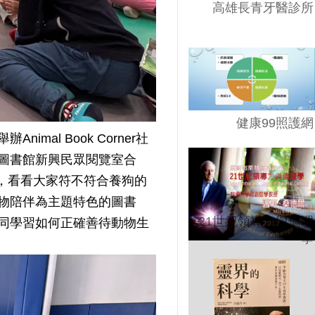
高雄長青牙醫診所
健康99照護網
l Book Corner社
圖書館新興民眾閱覽室合
」，看看大家符不符合養狗的
物陪伴為主題特色的圖書
21世紀領導力與倫理
同學習如何正確善待動物生
學