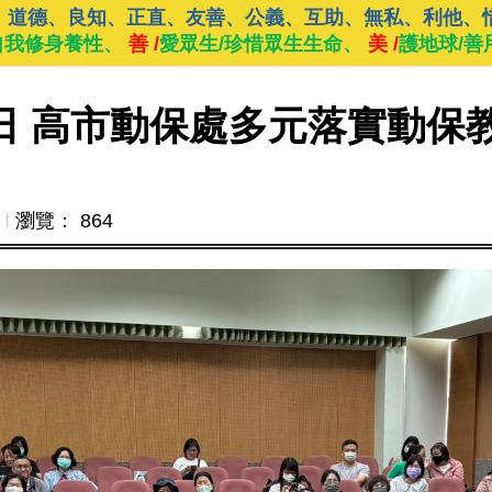
、道德、良知、正直、友善、公義、互助、無私、利他、
自我修身養性、
善 /
愛眾生/珍惜眾生生命、
美 /
護地球/善
物日 高市動保處多元落實動保
Ι
瀏覽： 864