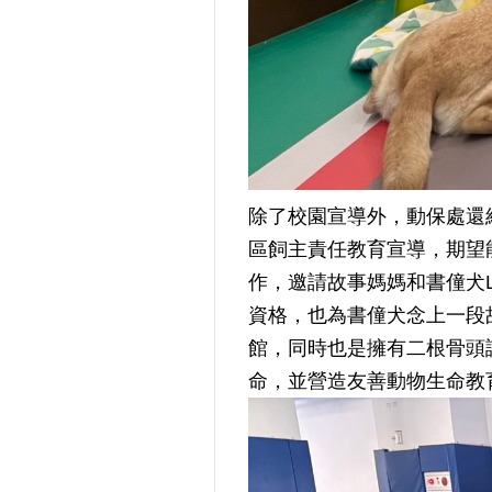
除了校園宣導外，動保處還結合
區飼主責任教育宣導，期望
作，邀請故事媽媽和書僮犬
資格，也為書僮犬念上一段
館，同時也是擁有二根骨頭
命，並營造友善動物生命教