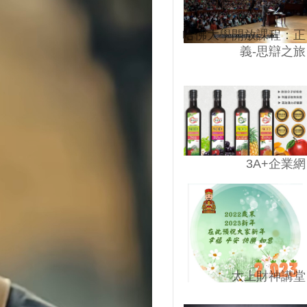
哈佛大學開放課程：正
義-思辯之旅
3A+企業網
太上財神講堂