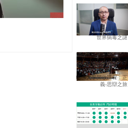
世界病毒之謎
哈佛大學開放課程：正
義-思辯之旅