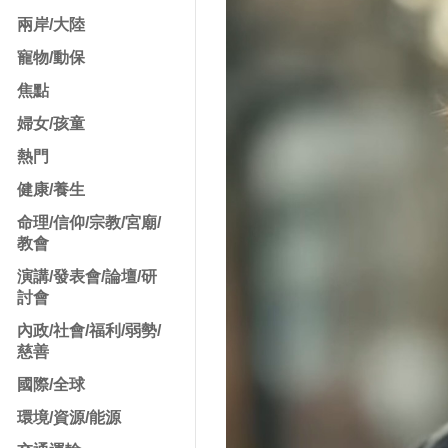
兩岸/大陸
寵物/動保
焦點
婦女/孩童
熱門
健康/養生
命理/信仰/宗教/宮廟/
教會
演講/發表會/論壇/研
討會
內政/社會/福利/弱勢/
慈善
國際/全球
環境/資源/能源