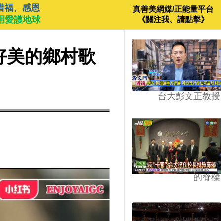
惜福、感恩
真善美網媒/正能量平台
用愛護地球
《關注我、請點擊》
好美的鄉村歌
台大彭文正教授
⋯
台學版的54/64》大學
的脊樑