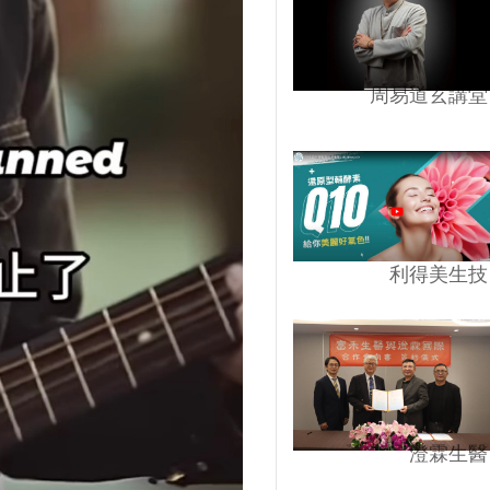
周易道玄講堂
利得美生技
澄霖生醫