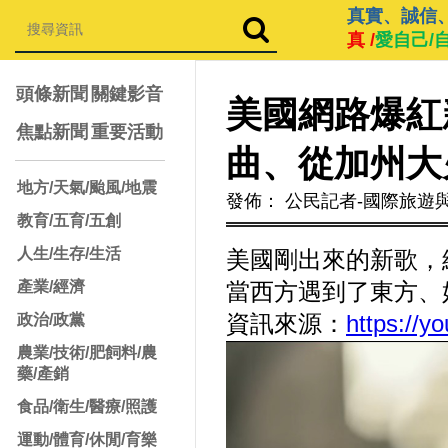
真實、誠信
真 /
愛自己/
頭條新聞
關鍵影音
美國網路爆紅
焦點新聞
重要活動
曲、從加州大
地方/天氣/颱風/地震
發佈： 公民記者-國際旅遊
教育/五育/五創
人生/生存/生活
美國剛出來的新歌，
產業/經濟
當西方遇到了東方、
資訊來源：
https://
政治/政黨
農業/技術/肥飼料/農
藥/產銷
食品/衛生/醫療/照護
運動/體育/休閒/育樂