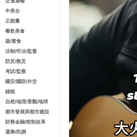
交通運輸
中美台
正能量
餐飲美食
蔬/素食
法制/司法/監督
防災/救災
考試/監察
國安/國防/外交
綠能
自然/地理/景觀/地球
都市發展與都市建設
財務金融/稅制改革
選舉/民調