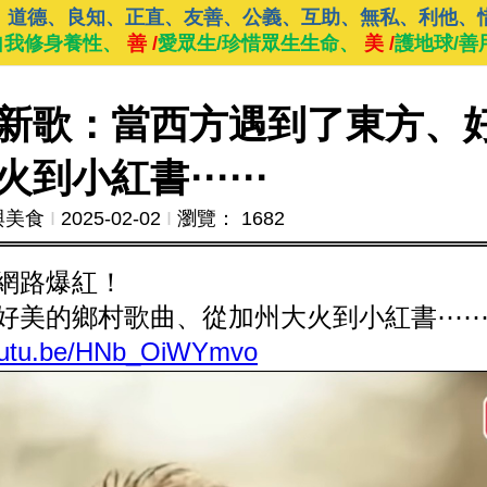
、道德、良知、正直、友善、公義、互助、無私、利他、
自我修身養性、
善 /
愛眾生/珍惜眾生生命、
美 /
護地球/善
新歌：當西方遇到了東方、
火到小紅書⋯⋯
與美食
Ι
2025-02-02
Ι
瀏覽： 1682
網路爆紅！
好美的鄉村歌曲、從加州大火到小紅書⋯
youtu.be/HNb_OiWYmvo