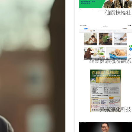
仙饌扶輪社
寵樂健康照護體系
昇揚淨化科技