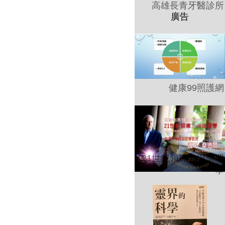
高雄長青牙醫診所
健康99照護網
21世紀領導力與倫理
學