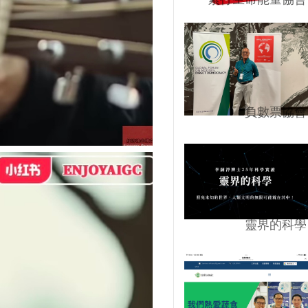
負數票協會
靈界的科學