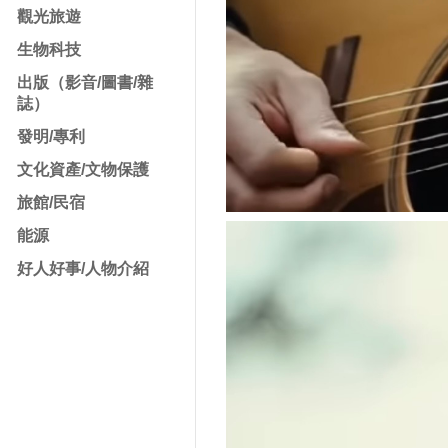
觀光旅遊
生物科技
出版（影音/圖書/雜
誌）
發明/專利
文化資產/文物保護
旅館/民宿
能源
好人好事/人物介紹