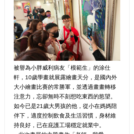
被譽為小胖威利病友「模範生」的涂仕
軒，10歲學畫就展露繪畫天分，是國內外
大小繪畫比賽的常勝軍，並透過畫畫轉移
注意力，忘卻無時不刻想吃東西的慾望。
如今已是21歲大男孩的他，從小在媽媽陪
伴下，適度控制飲食及生活習慣，身材維
持良好，已在庇護工場穩定就業中。