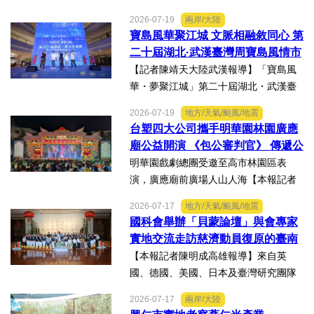
市議員李雨庭順利當選中執委。李雨庭
2026-07-19
兩岸/大陸
表示，能夠獲得黨內同志的肯定與支
寶島風華聚江城 文脈相融敘同心 第
持，深感榮幸，也肩負更重大的責任，
二十屆湖北·武漢臺灣周寶島風情市
未來將秉持初心，做好黨與地...
集暨文化交流之夜在漢溫情上演
【記者陳靖天大陸武漢報導】「寶島風
華・夢聚江城」第二十屆湖北・武漢臺
灣周寶島風情市集暨文化交流之夜，7月
2026-07-19
地方/天氣/颱風/地震
16日晚上在武漢武商夢時代一樓中庭溫
台塑四大公司攜手明華園林園廣應
情上演，歌聲文脈聯結兩地，這場融美
廟公益開演 《包公審判官》 傳遞公
食、文創、歌舞、匠人分享...
義與自省精神
明華園戲劇總團受邀至高市林園區表
演，廣應廟前廣場人山人海【本報記者
陳明成高雄報導】台塑、南亞、台化及
2026-07-17
地方/天氣/颱風/地震
台塑石化等四大公司邀請由當家小生孫
國科會舉辦「貝蒙論壇」與會專家
翠鳳領軍的明華園戲劇總團，周末晚在
實地交流走訪慈濟動員復原的臺南
高雄市林園區廣應廟公益演...
楠西地震及丹娜絲風災區
【本報記者陳明成高雄報導】來自英
國、德國、美國、日本及臺灣研究團隊
及國際評審專家所參與為期四天，由國
2026-07-17
兩岸/大陸
科會舉辦的「貝蒙論壇」，實地交流活