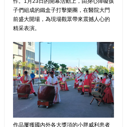
作。1月23日的開幕活動上，由身心障礙孩
子們組成的鐵盒子打擊樂團，在醫院大門
內政/社會/福利/弱勢/慈善
前盛大開場，為現場觀眾帶來震撼人心的
精采表演。
國際/全球
環境/資源/能源
交通運輸
中美台
正能量
餐飲美食
蔬/素食
作品屢獲國內外各大獎項的小胖威利患者