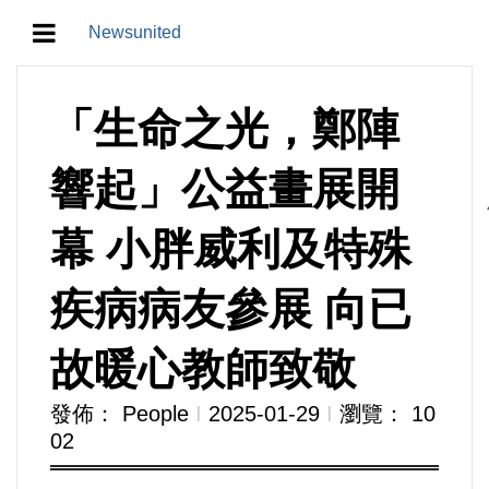
Newsunited
地方/天氣/颱風/地震
「生命之光，鄭陣
教育/五育/五創
響起」公益畫展開
人生/生存/生活
幕 小胖威利及特殊
產業/經濟
疾病病友參展 向已
政治/政黨
故暖心教師致敬
農業/技術/肥飼料/農藥/產銷
發佈： People
Ι
2025-01-29
Ι
瀏覽： 10
02
食品/衛生/醫療/照護