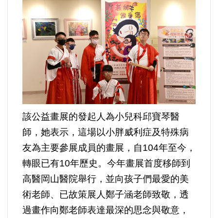
選舉/民調
觀光旅遊
生物科技
出版（影音/圖書/雜誌）
發明/專利
該公益畫展的發起人為小兒科邱寶琴醫
師，她表示，這場以小胖威利症及特殊病
文化資產/文物保護
友為主要參展成員的畫展，自104年至今，
轉眼已有10年歷史。今年畫展首度移師到
旅館/民宿
高醫岡山醫院舉行，並向孩子們最愛的美
術老師、已故策展人鄭子涵老師致敬，透
能源
過畫作向鄭老師表達最深的思念與敬意，