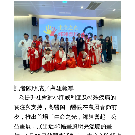
運動/體育/休閒/育樂
兩岸/大陸
寵物/動保
焦點
婦女/孩童
熱門
記者陳明成／高雄報導
為提升社會對小胖威利症及特殊疾病的
健康/養生
關注與支持，高醫岡山醫院在農曆春節前
夕，推出首場「生命之光，鄭陣響起」公
命理/信仰/宗教/宮廟/教會
益畫展，展出近40幅畫風明亮溫暖的畫
演講/發表會/論壇/研討會