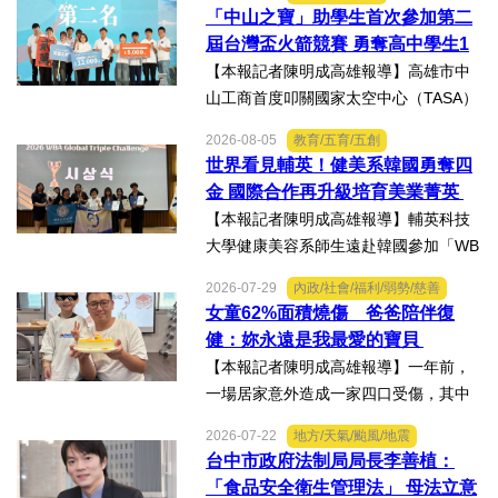
徵用作業演練。【記者陳明成台中報
「中山之寶」助學生首次參加第二
導】為驗證全民防衛動員機制，苗栗市
屆台灣盃火箭競賽 勇奪高中學生1
後備軍人輔導中心配合第五...
K組亞軍
【本報記者陳明成高雄報導】高雄市中
山工商首度叩關國家太空中心（TASA）
主辦的「2026第二屆台灣盃火箭競賽，
2026-08-05
教育/五育/五創
一路過關斬將，順利完成火箭發射，並
世界看見輔英！健美系韓國勇奪四
將全箭完整回收，勇奪高中學生1K組亞
金 國際合作再升級培育美業菁英
軍，表現亮眼。陳國清...
【本報記者陳明成高雄報導】輔英科技
大學健康美容系師生遠赴韓國參加「WB
AA第25屆世界美容藝術與設計國際大
2026-07-29
內政/社會/福利/弱勢/慈善
賽」及「2026WBAGlobalTripleChallen
女童62%面積燒傷 爸爸陪伴復
ge全球美學現場賽」，展現紮實專業實
健：妳永遠是我最愛的寶貝
力，師生聯手勇奪四金、...
【本報記者陳明成高雄報導】一年前，
一場居家意外造成一家四口受傷，其中
當時年僅四歲的女兒芸芸全身62%面積
2026-07-22
地方/天氣/颱風/地震
燒傷，在加護病房搶救超過兩個月，並
台中市政府法制局局長李善植：
歷經在陽光基金會近一年的漫長復復健
「食品安全衛生管理法」 母法立意