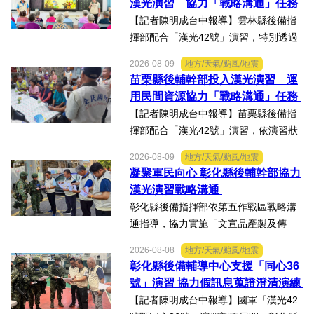
漢光演習 協力「戰略溝通」任務
【記者陳明成台中報導】雲林縣後備指
揮部配合「漢光42號」演習，特別透過
輔導幹部整合在地宣傳能量，運用民間
2026-08-09
地方/天氣/颱風/地震
廣播車，結合村里廣播系統，協助傳遞
苗栗縣後輔幹部投入漢光演習 運
戰略溝通訊息外，並於廟宇、活動中心
用民間資源協力「戰略溝通」任務
及公布欄等民眾日常生活明...
【記者陳明成台中報導】苗栗縣後備指
揮部配合「漢光42號」演習，依演習狀
況動員後備輔導幹部投入支援，為整合
2026-08-09
地方/天氣/颱風/地震
軍民資源、協助軍事作戰任務，特別透
凝聚軍民向心 彰化縣後輔幹部協力
過輔導幹部運用在地宣傳能量，編組民
漢光演習戰略溝通
間廣播車，結合村里廣播系...
彰化縣後備指揮部依第五作戰區戰略溝
通指導，協力實施「文宣品產製及傳
散」演練。【記者陳明成台中報導】配
2026-08-08
地方/天氣/颱風/地震
合國軍「漢光42號」演習，彰化縣後備
彰化縣後備輔導中心支援「同心36
指揮部依第五作戰區戰略溝通指導，協
號」演習 協力假訊息蒐證澄清演練
力實施「文宣品產製及傳散...
【記者陳明成台中報導】國軍「漢光42