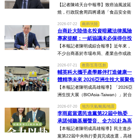
及陪伴下，芸芸將於八月重返...
良善但子法標準過於寬鬆、處罰欠
【記者陳靖天台中報導】致癌油風波延
缺嚇阻力、第一線缺乏足夠的人力
燒，行政院會周四將通過「食品安全衛
與資源 三級管理終將淪為紙上談兵
生管理法」修法。行政院長卓榮泰20日
2026-07-22
兩岸/大陸
說明十大修法重點，其中增訂地方主管
台商赴大陸借名投資暗藏法律風險
機關風險導向查核機制、強化業者異常
專家提醒：一紙協議未必保得住投
通報責任及加重通報不實處...
資權益
【本報記者陳明成綜合報導】近年來，
不少台商基於市場布局、產業合作或政
策因素，選擇透過隱名投資方式中國大
2026-07-21
教育/五育/五創
陸。然而，看似便利的投資模式，卻可
輔英科大攜手產學夥伴打造健康一
能隱藏股權歸屬、投資收益、經營控制
體精準未來 2026亞洲生技大展聚焦
權及法律責任等風險，一旦...
精準健康創新實力
【本報記者陳明成高雄報導】「2026亞
洲生技大展（BIOAsia-Taiwan）」於台
北南港展覽館盛大登場，輔英科技大學
2026-07-20
地方/天氣/颱風/地震
研發長葉耀宗率團隊以「健康一體．精
李雨庭當選民進黨第22屆中執委
準未來」為主題參展，展現產學合作夥
承諾傾聽基層聲音、全力以赴為高
伴展示精準健康、生物科...
雄與台灣努力
【本報記者陳明成高雄報導】民主進步
黨第22屆中央執行委員完成改選，高雄