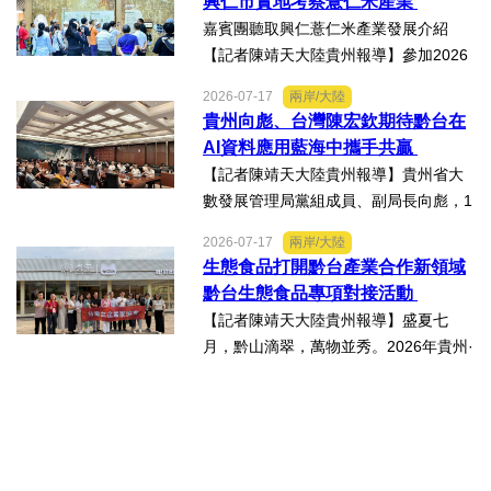
興仁市實地考察薏仁米產業
動走訪臺南楠西地震及丹娜絲風災區，
嘉賓團聽取興仁薏仁米產業發展介紹
慈濟動員資金與萬人次的復原...
【記者陳靖天大陸貴州報導】參加2026
貴州·臺灣經貿交流合作懇談會、黔台特
2026-07-17
兩岸/大陸
色產業助力鄉村振興對接會的臺灣嘉賓
貴州向彪、台灣陳宏欽期待黔台在
組團，7月15日，到興仁市實地考察，深
AI資料應用藍海中攜手共贏
入調研興仁薏仁米...
【記者陳靖天大陸貴州報導】貴州省大
數發展管理局黨組成員、副局長向彪，1
4日，在2026年貴州・臺灣經貿交流合
2026-07-17
兩岸/大陸
作懇談會黔台大數據與人工智能產業對
生態食品打開黔台產業合作新領域
接會上表示，召開黔台大數據與人工智
黔台生態食品專項對接活動
能產業對接會，旨在搭建兩...
【記者陳靖天大陸貴州報導】盛夏七
月，黔山滴翠，萬物並秀。2026年貴州·
臺灣經貿交流合作懇談會「黔台生態食
品專項對接活動」於7月13日至16日舉
行。近30名台商代表跨海而來，踏訪貴
州生態食品產業一線，...