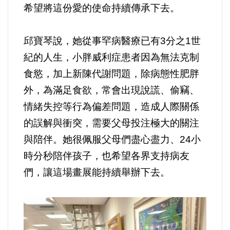
好人好事/人物介紹
希望將這份愛的使命持續傳承下去。
邱寶琴說，她從事罕病醫療已有3分之1世
紀的人生，小胖威利症患者因為無法克制
食慾，加上新陳代謝問題，除病態性肥胖
外，為滿足食欲，常會出現說謊、偷竊、
情緒失控等行為偏差問題，造成人際關係
的誤解與衝突，需要父母投注極大的關注
與陪伴。她很佩服父母們盡心盡力、24小
時分秒陪伴孩子，也希望各界支持病友
們，讓這場畫展能持續舉辦下去。