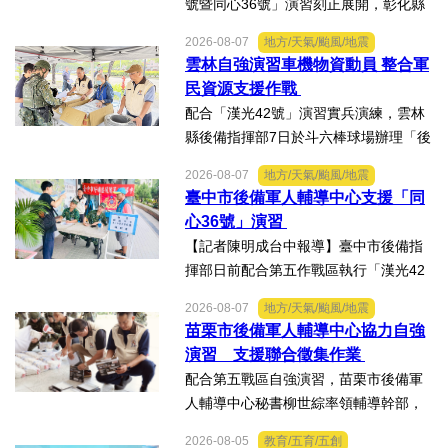
號暨同心36號」演習刻正展開，彰化縣
後備指揮部依第五作戰區戰略溝通指
2026-08-07
地方/天氣/颱風/地震
導，協力陸軍104旅實施「假訊息蒐證澄
雲林自強演習車機物資動員 整合軍
清」演練。動員芳苑鄉後備軍人輔導中
民資源支援作戰
心陳宗文主任、陳芳果秘...
配合「漢光42號」演習實兵演練，雲林
縣後備指揮部7日於斗六棒球場辦理「後
備部隊車機及物資動員暨軍事運輸及物
2026-08-07
地方/天氣/颱風/地震
資接收作業－自強演習」。【記者陳明
臺中市後備軍人輔導中心支援「同
成台中報導】配合「漢光42號」演習實
心36號」演習
兵演練，雲林縣後備指揮...
【記者陳明成台中報導】臺中市後備指
揮部日前配合第五作戰區執行「漢光42
號演習」協力部隊，實施「同心36號」
2026-08-07
地方/天氣/颱風/地震
教育召集作業，臺中市外埔區、清水
苗栗市後備軍人輔導中心協力自強
區、大安區等後備軍人輔導中心全力投
演習 支援聯合徵集作業
入支援任務，設置服務台協助...
配合第五戰區自強演習，苗栗市後備軍
人輔導中心秘書柳世綜率領輔導幹部，
協力苗栗縣政府聯合徵集場開設及徵購
2026-08-05
教育/五育/五創