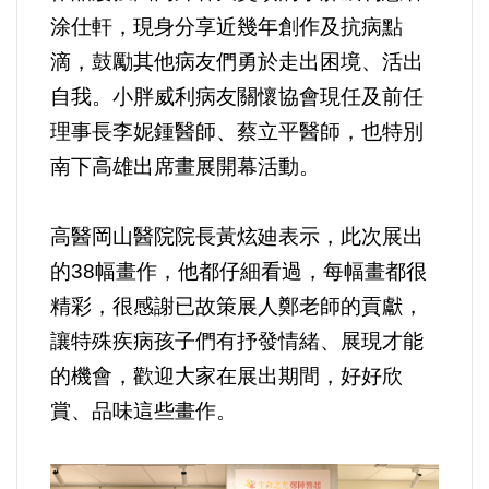
涂仕軒，現身分享近幾年創作及抗病點
法制/司法/監督
滴，鼓勵其他病友們勇於走出困境、活出
自我。小胖威利病友關懷協會現任及前任
防災/救災
理事長李妮鍾醫師、蔡立平醫師，也特別
考試/監察
南下高雄出席畫展開幕活動。
國安/國防/外交
高醫岡山醫院院長黃炫廸表示，此次展出
的38幅畫作，他都仔細看過，每幅畫都很
綠能
精彩，很感謝已故策展人鄭老師的貢獻，
自然/地理/景觀/地球
讓特殊疾病孩子們有抒發情緒、展現才能
的機會，歡迎大家在展出期間，好好欣
都市發展與都市建設
賞、品味這些畫作。
財務金融/稅制改革