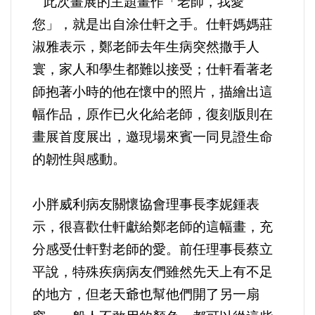
此次畫展的主題畫作「老師，我愛
您」，就是出自涂仕軒之手。仕軒媽媽莊
淑雅表示，鄭老師去年生病突然撒手人
寰，家人和學生都難以接受；仕軒看著老
師抱著小時的他在懷中的照片，描繪出這
幅作品，原作已火化給老師，復刻版則在
畫展首度展出，邀現場來賓一同見證生命
的韌性與感動。
小胖威利病友關懷協會理事長李妮鍾表
示，很喜歡仕軒獻給鄭老師的這幅畫，充
分感受仕軒對老師的愛。前任理事長蔡立
平說，特殊疾病病友們雖然先天上有不足
的地方，但老天爺也幫他們開了另一扇