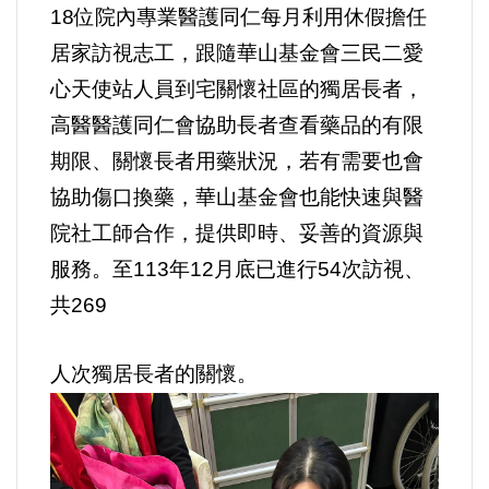
好人好事/人物介紹
18位院內專業醫護同仁每月利用休假擔任
居家訪視志工，跟隨華山基金會三民二愛
心天使站人員到宅關懷社區的獨居長者，
高醫醫護同仁會協助長者查看藥品的有限
期限、關懷長者用藥狀況，若有需要也會
協助傷口換藥，華山基金會也能快速與醫
院社工師合作，提供即時、妥善的資源與
服務。至113年12月底已進行54次訪視、
共269
人次獨居長者的關懷。