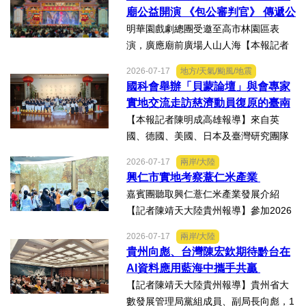
情上演，歌聲文脈聯結兩地，這場融美
廟公益開演 《包公審判官》 傳遞公
食、文創、歌舞、匠人分享...
義與自省精神
明華園戲劇總團受邀至高市林園區表
演，廣應廟前廣場人山人海【本報記者
陳明成高雄報導】台塑、南亞、台化及
2026-07-17
地方/天氣/颱風/地震
台塑石化等四大公司邀請由當家小生孫
國科會舉辦「貝蒙論壇」與會專家
翠鳳領軍的明華園戲劇總團，周末晚在
實地交流走訪慈濟動員復原的臺南
高雄市林園區廣應廟公益演...
楠西地震及丹娜絲風災區
【本報記者陳明成高雄報導】來自英
國、德國、美國、日本及臺灣研究團隊
及國際評審專家所參與為期四天，由國
2026-07-17
兩岸/大陸
科會舉辦的「貝蒙論壇」，實地交流活
興仁市實地考察薏仁米產業
動走訪臺南楠西地震及丹娜絲風災區，
嘉賓團聽取興仁薏仁米產業發展介紹
慈濟動員資金與萬人次的復原...
【記者陳靖天大陸貴州報導】參加2026
貴州·臺灣經貿交流合作懇談會、黔台特
2026-07-17
兩岸/大陸
色產業助力鄉村振興對接會的臺灣嘉賓
貴州向彪、台灣陳宏欽期待黔台在
組團，7月15日，到興仁市實地考察，深
AI資料應用藍海中攜手共贏
入調研興仁薏仁米...
【記者陳靖天大陸貴州報導】貴州省大
數發展管理局黨組成員、副局長向彪，1