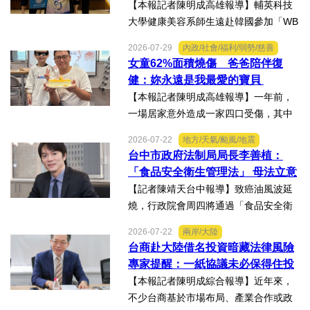
【本報記者陳明成高雄報導】輔英科技
大學健康美容系師生遠赴韓國參加「WB
AA第25屆世界美容藝術與設計國際大
2026-07-29
內政/社會/福利/弱勢/慈善
賽」及「2026WBAGlobalTripleChallen
女童62%面積燒傷 爸爸陪伴復
ge全球美學現場賽」，展現紮實專業實
健：妳永遠是我最愛的寶貝
力，師生聯手勇奪四金、...
【本報記者陳明成高雄報導】一年前，
一場居家意外造成一家四口受傷，其中
當時年僅四歲的女兒芸芸全身62%面積
2026-07-22
地方/天氣/颱風/地震
燒傷，在加護病房搶救超過兩個月，並
台中市政府法制局局長李善植：
歷經在陽光基金會近一年的漫長復復健
「食品安全衛生管理法」 母法立意
及陪伴下，芸芸將於八月重返...
良善但子法標準過於寬鬆、處罰欠
【記者陳靖天台中報導】致癌油風波延
缺嚇阻力、第一線缺乏足夠的人力
燒，行政院會周四將通過「食品安全衛
與資源 三級管理終將淪為紙上談兵
生管理法」修法。行政院長卓榮泰20日
2026-07-22
兩岸/大陸
說明十大修法重點，其中增訂地方主管
台商赴大陸借名投資暗藏法律風險
機關風險導向查核機制、強化業者異常
專家提醒：一紙協議未必保得住投
通報責任及加重通報不實處...
資權益
【本報記者陳明成綜合報導】近年來，
不少台商基於市場布局、產業合作或政