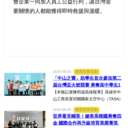
會企業一同加入員工公益行列，讓台灣需
要關懷的人都能獲得即時救援與溫暖。
2026-08-05
教育/五育/五創
「中山之寶」助學生首次參加第二
屆台灣盃火箭競賽 勇奪高中學生1
K組亞軍
【本報記者陳明成高雄報導】高雄市中
山工商首度叩關國家太空中心（TASA）
主辦的「2026第二屆台灣盃火箭競賽，
2026-08-05
教育/五育/五創
一路過關斬將，順利完成火箭發射，並
世界看見輔英！健美系韓國勇奪四
將全箭完整回收，勇奪高中學生1K組亞
金 國際合作再升級培育美業菁英
軍，表現亮眼。陳國清...