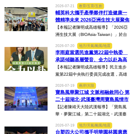
策因素，選擇透過隱名投資方式中國大
2026-07-21
教育/五育/五創
陸。然而，看似便利的投資模式，卻可
輔英科大攜手產學夥伴打造健康一
能隱藏股權歸屬、投資收益、經營控制
體精準未來 2026亞洲生技大展聚焦
權及法律責任等風險，一旦...
精準健康創新實力
【本報記者陳明成高雄報導】「2026亞
洲生技大展（BIOAsia-Taiwan）」於台
北南港展覽館盛大登場，輔英科技大學
2026-07-20
地方/天氣/颱風/地震
研發長葉耀宗率團隊以「健康一體．精
李雨庭當選民進黨第22屆中執委
準未來」為主題參展，展現產學合作夥
承諾傾聽基層聲音、全力以赴為高
伴展示精準健康、生物科...
雄與台灣努力
【本報記者陳明成高雄報導】民主進步
黨第22屆中央執行委員完成改選，高雄
市議員李雨庭順利當選中執委。李雨庭
2026-07-19
兩岸/大陸
表示，能夠獲得黨內同志的肯定與支
寶島風華聚江城 文脈相融敘同心 第
持，深感榮幸，也肩負更重大的責任，
二十屆湖北·武漢臺灣周寶島風情市
未來將秉持初心，做好黨與地...
集暨文化交流之夜在漢溫情上演
【記者陳靖天大陸武漢報導】「寶島風
華・夢聚江城」第二十屆湖北・武漢臺
灣周寶島風情市集暨文化交流之夜，7月
2026-07-19
地方/天氣/颱風/地震
16日晚上在武漢武商夢時代一樓中庭溫
台塑四大公司攜手明華園林園廣應