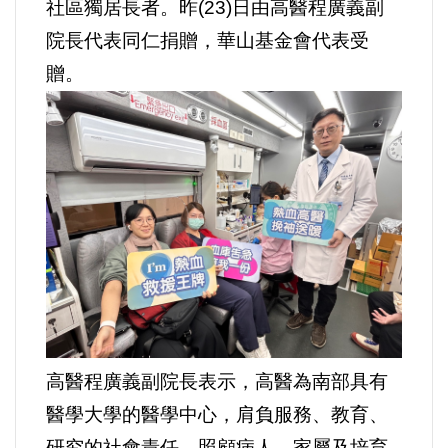
社區獨居長者。昨(23)日由高醫程廣義副
院長代表同仁捐贈，華山基金會代表受
內政/社會/福利/弱勢/慈善
贈。
國際/全球
環境/資源/能源
交通運輸
中美台
正能量
餐飲美食
高醫程廣義副院長表示，高醫為南部具有
醫學大學的醫學中心，肩負服務、教育、
蔬/素食
研究的社會責任，照顧病人、家屬及培育