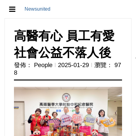
Newsunited
地方/天氣/颱風/地震
高醫有心 員工有愛
教育/五育/五創
社會公益不落人後
人生/生存/生活
發佈： People
Ι
2025-01-29
Ι
瀏覽： 97
8
產業/經濟
政治/政黨
農業/技術/肥飼料/農藥/產銷
食品/衛生/醫療/照護