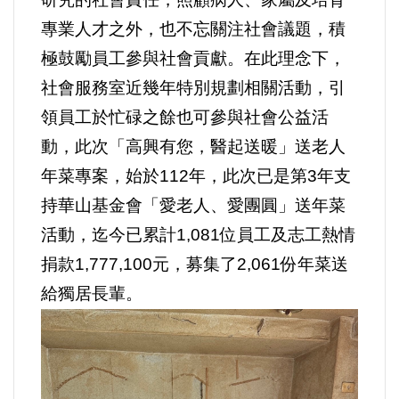
專業人才之外，也不忘關注社會議題，積
法制/司法/監督
極鼓勵員工參與社會貢獻。在此理念下，
防災/救災
社會服務室近幾年特別規劃相關活動，引
領員工於忙碌之餘也可參與社會公益活
考試/監察
動，此次「高興有您，醫起送暖」送老人
年菜專案，始於112年，此次已是第3年支
國安/國防/外交
持華山基金會「愛老人、愛團圓」送年菜
綠能
活動，迄今已累計1,081位員工及志工熱情
捐款1,777,100元，募集了2,061份年菜送
自然/地理/景觀/地球
給獨居長輩。
都市發展與都市建設
財務金融/稅制改革