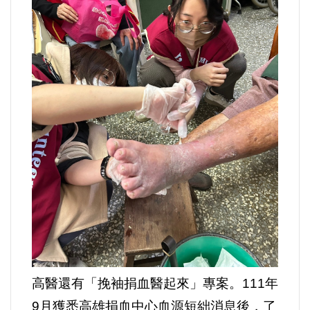
高醫還有「挽袖捐血醫起來」專案。111年
9月獲悉高雄捐血中心血源短絀消息後，了