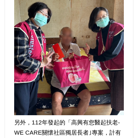
選舉/民調
觀光旅遊
生物科技
出版（影音/圖書/雜誌）
發明/專利
文化資產/文物保護
旅館/民宿
另外，112年發起的「高興有您醫起扶老-
能源
WE CARE關懷社區獨居長者｣專案，計有