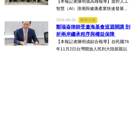
生態圈
【本報記者陳明成高雄報導】面對人工
智慧（AI）浪潮與健康產業快速發展，
由國立中山大學領軍成立的「STG南臺
2026-06-26
兩岸/大陸
灣科研產業化平台」，再擴大跨校科研
鄭瑞崙律師受邀海基會巡迴開講 剖
合作版圖，與輔英科技大學簽署合作備
析兩岸繼承程序與權益保障
忘錄（MOU），並共同為「廠...
【本報記者陳明成綜合報導】自民國76
年11月2日台灣開放人民到大陸探親以
來，兩岸人民交流日漸頻繁，台灣人民
於中國大陸經商、工作及求學的人數也
日益增加，許多台灣人民也會在中國大
陸置產，這些在中國大陸置...