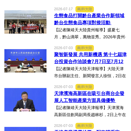
4日，在2026年貴州・臺灣經貿交流合
2026-07-17
兩岸/大陸
作懇談會黔台大數據與人工智能產業對
生態食品打開黔台產業合作新領域
接會上表示，召開黔台大數據與人工智
黔台生態食品專項對接活動
能產業對接會，旨在搭建兩...
【記者陳靖天大陸貴州報導】盛夏七
月，黔山滴翠，萬物並秀。2026年貴州·
臺灣經貿交流合作懇談會「黔台生態食
2026-07-03
兩岸/大陸
品專項對接活動」於7月13日至16日舉
聚智新發展 共用新機遇 第十七屆津
行。近30名台商代表跨海而來，踏訪貴
台投資合作洽談會7月7日至7月12
州生態食品產業一線，...
日在天津舉辦
【記者陳靖天大陸天津報導】大陸天津
市台辦副主任、新聞發言人徐恒，2日在
第十七屆津台投資合作洽談會新聞發佈
2026-07-03
兩岸/大陸
會上表示，津台投資合作洽談會，從200
天津濱海高新區在吸引台商台企發
8年至今已成功舉辦16屆，津台會已成為
展人工智能產業方面具備優勢
兩岸重要的經貿交流合...
【記者陳靖天大陸天津報導】天津濱海
高新區信創局副局長趙林杉，2日上午在
第十七屆津台投資合作洽談會新聞發佈
2026-07-03
兩岸/大陸
會上，針對吸引臺商臺企來津發展人工