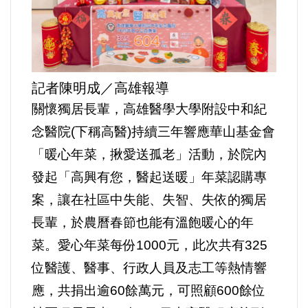
運動/體育/休閒/育樂
兩岸/大陸
寵物/動保
記者陳明成／高雄報導
關懷獨居長輩，高雄醫學大學附設中和紀
焦點
念醫院(下稱高醫)持續三年響應華山基金會
「暖心年菜，揪愛送孤老」活動，於院內
婦女/孩童
發起「高興有您，醫起送暖」年菜認購專
熱門
案，讓在社區中失能、失智、失依的獨居
長輩，於農曆春節也能有溫飽暖心的年
健康/養生
菜。愛心年菜每份1000元，此次共有325
位醫護、醫事、行政人員及志工等熱情響
命理/信仰/宗教/宮廟/教會
應，共捐出逾60餘萬元，可照顧600餘位
演講/發表會/論壇/研討會