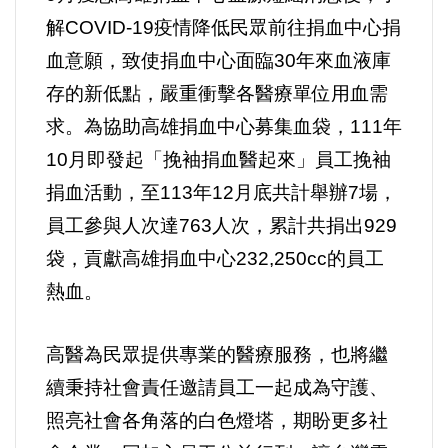
解COVID-19疫情降低民眾前往捐血中心捐
血意願，致使捐血中心面臨30年來血液庫
存的新低點，嚴重衝擊各醫療單位用血需
求。為協助高雄捐血中心募集血袋，111年
10月即發起「挽袖捐血醫起來」員工挽袖
捐血活動，至113年12月底共計舉辦7場，
員工參與人次達763人次，累計共捐出929
袋，貢獻高雄捐血中心232,250cc的員工
熱血。
高醫為民眾提供專業的醫療服務，也將繼
續秉持社會責任邀請員工一起成為守護、
照亮社會各角落的白色燈塔，期盼更多社