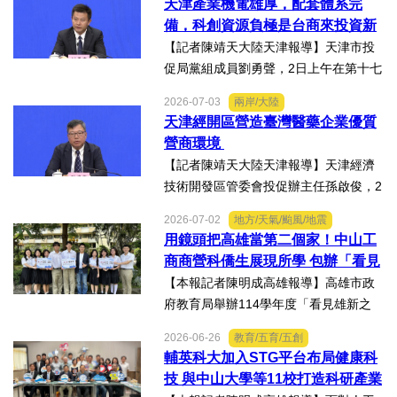
天津產業機電雄厚，配套體系完
智能產業方面具備優勢表示，高新區作
備，科創資源負極是台商來投資新
為國家自主創新示範區，也...
業的理想沃土
【記者陳靖天大陸天津報導】天津市投
促局黨組成員劉勇聲，2日上午在第十七
屆津台投資合作洽談會新聞發佈會上回
2026-07-03
兩岸/大陸
答記者提問關於天津在產業發展方面有
天津經開區營造臺灣醫藥企業優質
哪些突出優勢，目前台資企業在天津的
營商環境
融合情況，未來還有哪些...
【記者陳靖天大陸天津報導】天津經濟
技術開發區管委會投促辦主任孫啟俊，2
日上午在第十七屆津台投資合作洽談會
2026-07-02
地方/天氣/颱風/地震
新聞發佈會上，說明天津市作為北方生
用鏡頭把高雄當第二個家！中山工
物醫藥產業高地，天津經開區能為臺灣
商商營科僑生展現所學 包辦「看見
醫藥大健康行業的創業者和...
雄新之光」創意短片前三名
【本報記者陳明成高雄報導】高雄市政
府教育局舉辦114學年度「看見雄新之
光」創意短片競賽，中山工商商業經營
2026-06-26
教育/五育/五創
科建教僑生專班學生囊括高中職組前三
輔英科大加入STG平台布局健康科
名。李昱平校長表示，來自泰國、印尼
技 與中山大學等11校打造科研產業
及越南僑生，以異國的獨特視...