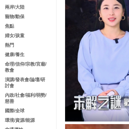
兩岸/大陸
寵物/動保
焦點
婦女/孩童
熱門
健康/養生
命理/信仰/宗教/宮廟/
教會
演講/發表會/論壇/研
討會
內政/社會/福利/弱勢/
慈善
國際/全球
環境/資源/能源