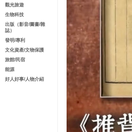
觀光旅遊
生物科技
出版（影音/圖書/雜
誌）
發明/專利
文化資產/文物保護
旅館/民宿
能源
好人好事/人物介紹