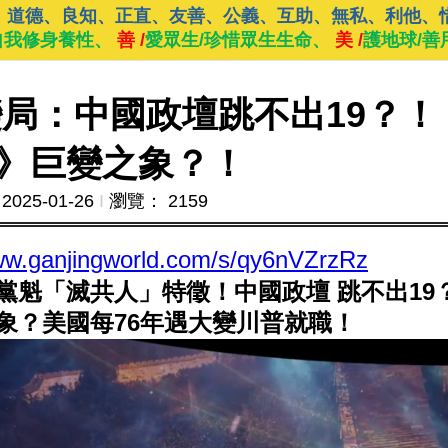
、道德、良知、正直、友善、公義、互助、無私、利他、
自我修身養性、
善 /
愛眾生/珍惜眾生生命、
美 /
護地球/善
的變局：中國政壇跳不出19？
》巨變之象？！
2025-01-26
Ι
瀏覽： 2159
www.ganjingworld.com/s/qy6nVZrzRz
黨魁「滅共人」特徵！中國政壇 跳不出19
象？美國每76年遇大變川普就職！