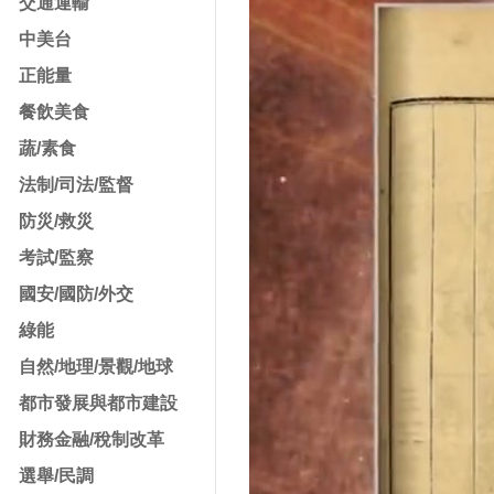
交通運輸
中美台
正能量
餐飲美食
蔬/素食
法制/司法/監督
防災/救災
考試/監察
國安/國防/外交
綠能
自然/地理/景觀/地球
都市發展與都市建設
財務金融/稅制改革
選舉/民調