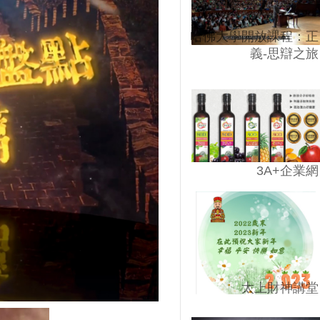
哈佛大學開放課程：正
義-思辯之旅
3A+企業網
太上財神講堂