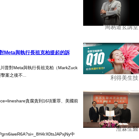
周易道玄講堂
普對Meta與執行長祖克柏提起的訴
普對Meta與執行長祖克柏（MarkZuck
襲擊案之後不...
利得美生技
tm_source=lineshare貪腐貪到16項重罪、美國前
.
澄霖生醫
Pgrn6iweR6A?si=_8H4rX0tsJAPxjNy中