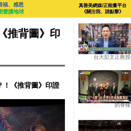
惜福、感恩
真善美網媒/正能量平台
用愛護地球
《關注我、請點擊》
！《推背圖》印
台大彭文正教授
？！《推背圖》印證
台學版的54/64》大學
的脊樑