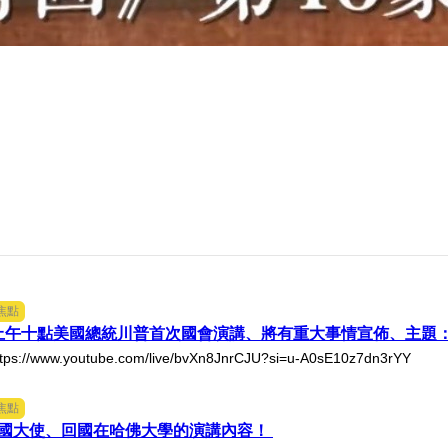
焦點
305上午十點美國總統川普首次國會演講、將有重大事情宣佈、主
://www.youtube.com/live/bvXn8JnrCJU?si=u-A0sE10z7dn3rYY
焦點
國大使、回國在哈佛大學的演講內容！