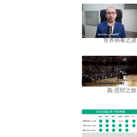
世界病毒之謎
哈佛大學開放課程：正
義-思辯之旅