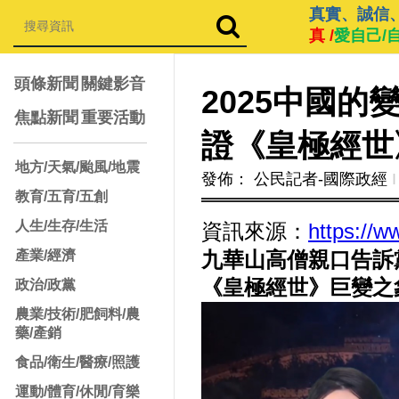
真實、誠信
真 /
愛自己/
頭條新聞
關鍵影音
2025中國
焦點新聞
重要活動
證《皇極經世
地方/天氣/颱風/地震
發佈： 公民記者-國際政經
Ι
教育/五育/五創
人生/生存/生活
資訊來源：
https://
產業/經濟
九華山高僧親口告訴
《皇極經世》巨變之
政治/政黨
農業/技術/肥飼料/農
藥/產銷
食品/衛生/醫療/照護
運動/體育/休閒/育樂