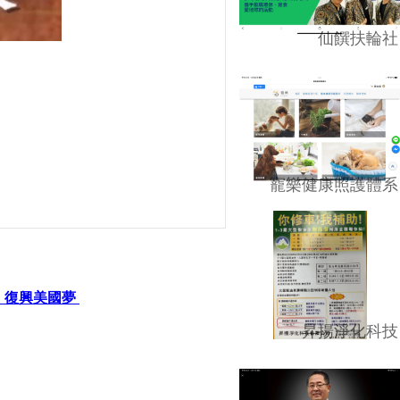
仙饌扶輪社
寵樂健康照護體系
題：復興美國夢
昇揚淨化科技