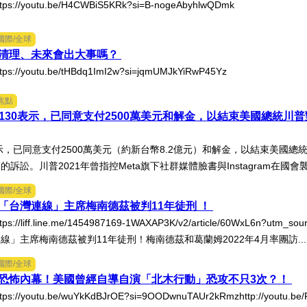
://youtu.be/H4CWBiS5KRk?si=B-nogeAbyhlwQDmk
國際/全球
清理、未來會出大事嗎？
://youtu.be/tHBdq1ImI2w?si=jqmUMJkYiRwP45Yz
焦點
250130表示，已同意支付2500萬美元和解金，以結束美國總統川
示，已同意支付2500萬美元（約新台幣8.2億元）和解金，以結束美國總統川
提起的訴訟。川普2021年曾指控Meta旗下社群媒體臉書與Instagram在國會
國際/全球
「台灣連線」主席梅南德茲被判11年徒刑 ！
://liff.line.me/1454987169-1WAXAP3K/v2/article/60WxL6n?u
線」主席梅南德茲被判11年徒刑！梅南德茲和葛蘭姆2022年4月率團訪..
國際/全球
恐怖內幕！美國曾經自導自演「北木行動」恐攻不只3次？！
://youtu.be/wuYkKdBJrOE?si=9OODwnuTAUr2kRmzhttp://youtu.be/