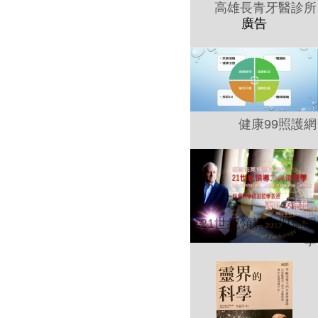
高雄長青牙醫診所
健康99照護網
21世紀領導力與倫理
學