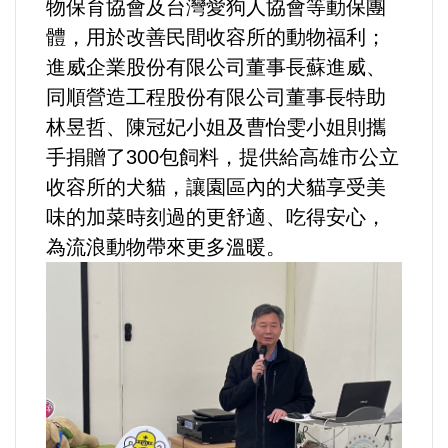
物保育協會及台灣愛狗人協會等動保團
體，用於改善民間收容所的動物福利；
法制/司法/監督
進威企業股份有限公司董事長蘇進威、
防災/救災
同順營造工程股份有限公司董事長特助
林昱哲、陳冠妃小姐及曹怡雯小姐則攜
考試/監察
手捐贈了300包飼料，提供給高雄市公立
收容所的犬貓，讓園區內的犬貓享受美
國安/國防/外交
味的加菜時刻過的更舒適、吃得安心，
為流浪動物帶來更多溫暖。
綠能
自然/地理/景觀/地球
都市發展與都市建設
財務金融/稅制改革