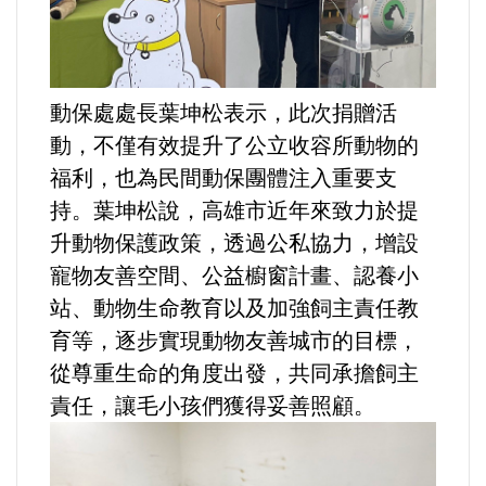
選舉/民調
觀光旅遊
動保處處長葉坤松表示，此次捐贈活
生物科技
動，不僅有效提升了公立收容所動物的
福利，也為民間動保團體注入重要支
出版（影音/圖書/雜誌）
持。葉坤松說，高雄市近年來致力於提
升動物保護政策，透過公私協力，增設
發明/專利
寵物友善空間、公益櫥窗計畫、認養小
站、動物生命教育以及加強飼主責任教
文化資產/文物保護
育等，逐步實現動物友善城市的目標，
從尊重生命的角度出發，共同承擔飼主
旅館/民宿
責任，讓毛小孩們獲得妥善照顧。
能源