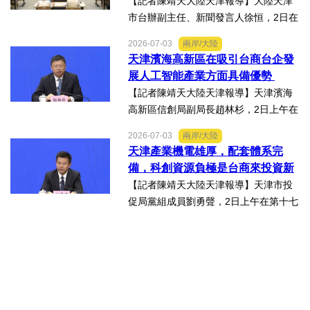
日在天津舉辦
【記者陳靖天大陸天津報導】大陸天津
市台辦副主任、新聞發言人徐恒，2日在
第十七屆津台投資合作洽談會新聞發佈
2026-07-03
兩岸/大陸
會上表示，津台投資合作洽談會，從200
天津濱海高新區在吸引台商台企發
8年至今已成功舉辦16屆，津台會已成為
展人工智能產業方面具備優勢
兩岸重要的經貿交流合...
【記者陳靖天大陸天津報導】天津濱海
高新區信創局副局長趙林杉，2日上午在
第十七屆津台投資合作洽談會新聞發佈
2026-07-03
兩岸/大陸
會上，針對吸引臺商臺企來津發展人工
天津產業機電雄厚，配套體系完
智能產業方面具備優勢表示，高新區作
備，科創資源負極是台商來投資新
為國家自主創新示範區，也...
業的理想沃土
【記者陳靖天大陸天津報導】天津市投
促局黨組成員劉勇聲，2日上午在第十七
屆津台投資合作洽談會新聞發佈會上回
答記者提問關於天津在產業發展方面有
哪些突出優勢，目前台資企業在天津的
融合情況，未來還有哪些...