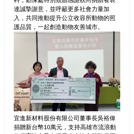
料，動保處特別致贈感謝狀向捐贈者表
達誠摯謝意，並呼籲更多社會力量加
內政/社會/福利/弱勢/慈善
入，共同推動提升公立收容所動物的照
護品質，一起創造動物友善城市。
國際/全球
環境/資源/能源
交通運輸
中美台
正能量
餐飲美食
宜進新材料股份有限公司董事長吳裕偉
捐贈新台幣10萬元，支持高雄市流浪動
蔬/素食