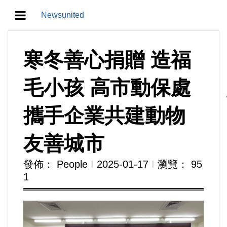
Newsunited
地方/天氣/颱風/地震
寒冬善心捐贈 造福
教育/五育/五創
毛小孩 高市動保處
人生/生存/生活
攜手企業共建動物
產業/經濟
友善城市
政治/政黨
發佈： People
Ι
2025-01-17
Ι
瀏覽： 95
1
農業/技術/肥飼料/農藥/產銷
食品/衛生/醫療/照護