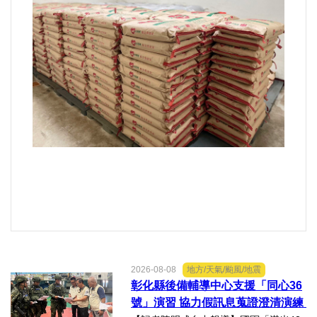
好人好事/人物介紹
2026-08-08
地方/天氣/颱風/地震
彰化縣後備輔導中心支援「同心36
號」演習 協力假訊息蒐證澄清演練