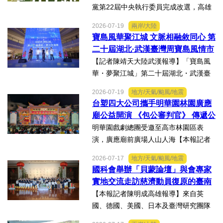
黨第22屆中央執行委員完成改選，高雄
市議員李雨庭順利當選中執委。李雨庭
2026-07-19
兩岸/大陸
表示，能夠獲得黨內同志的肯定與支
寶島風華聚江城 文脈相融敘同心 第
持，深感榮幸，也肩負更重大的責任，
二十屆湖北·武漢臺灣周寶島風情市
未來將秉持初心，做好黨與地...
集暨文化交流之夜在漢溫情上演
【記者陳靖天大陸武漢報導】「寶島風
華・夢聚江城」第二十屆湖北・武漢臺
灣周寶島風情市集暨文化交流之夜，7月
2026-07-19
地方/天氣/颱風/地震
16日晚上在武漢武商夢時代一樓中庭溫
台塑四大公司攜手明華園林園廣應
情上演，歌聲文脈聯結兩地，這場融美
廟公益開演 《包公審判官》 傳遞公
食、文創、歌舞、匠人分享...
義與自省精神
明華園戲劇總團受邀至高市林園區表
演，廣應廟前廣場人山人海【本報記者
陳明成高雄報導】台塑、南亞、台化及
2026-07-17
地方/天氣/颱風/地震
台塑石化等四大公司邀請由當家小生孫
國科會舉辦「貝蒙論壇」與會專家
翠鳳領軍的明華園戲劇總團，周末晚在
實地交流走訪慈濟動員復原的臺南
高雄市林園區廣應廟公益演...
楠西地震及丹娜絲風災區
【本報記者陳明成高雄報導】來自英
國、德國、美國、日本及臺灣研究團隊
及國際評審專家所參與為期四天，由國