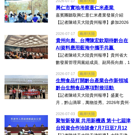
2026-07-17
兩岸/大陸
科會舉辦的「貝蒙論壇」，實地交流活
興仁市實地考察薏仁米產業
動走訪臺南楠西地震及丹娜絲風災區，
嘉賓團聽取興仁薏仁米產業發展介紹
慈濟動員資金與萬人次的復原...
【記者陳靖天大陸貴州報導】參加2026
貴州·臺灣經貿交流合作懇談會、黔台特
2026-07-17
兩岸/大陸
色產業助力鄉村振興對接會的臺灣嘉賓
貴州向彪、台灣陳宏欽期待黔台在
組團，7月15日，到興仁市實地考察，深
AI資料應用藍海中攜手共贏
入調研興仁薏仁米...
【記者陳靖天大陸貴州報導】貴州省大
數發展管理局黨組成員、副局長向彪，1
4日，在2026年貴州・臺灣經貿交流合
2026-07-17
兩岸/大陸
作懇談會黔台大數據與人工智能產業對
生態食品打開黔台產業合作新領域
接會上表示，召開黔台大數據與人工智
黔台生態食品專項對接活動
能產業對接會，旨在搭建兩...
【記者陳靖天大陸貴州報導】盛夏七
月，黔山滴翠，萬物並秀。2026年貴州·
臺灣經貿交流合作懇談會「黔台生態食
2026-07-03
兩岸/大陸
品專項對接活動」於7月13日至16日舉
聚智新發展 共用新機遇 第十七屆津
行。近30名台商代表跨海而來，踏訪貴
台投資合作洽談會7月7日至7月12
州生態食品產業一線，...