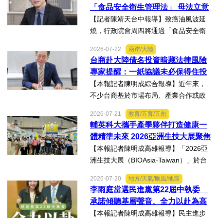
歷經在陽光基金會近一年的漫長復復健
「食品安全衛生管理法」 母法立意
及陪伴下，芸芸將於八月重返...
良善但子法標準過於寬鬆、處罰欠
【記者陳靖天台中報導】致癌油風波延
缺嚇阻力、第一線缺乏足夠的人力
燒，行政院會周四將通過「食品安全衛
與資源 三級管理終將淪為紙上談兵
生管理法」修法。行政院長卓榮泰20日
2026-07-22
兩岸/大陸
說明十大修法重點，其中增訂地方主管
台商赴大陸借名投資暗藏法律風險
機關風險導向查核機制、強化業者異常
專家提醒：一紙協議未必保得住投
通報責任及加重通報不實處...
資權益
【本報記者陳明成綜合報導】近年來，
不少台商基於市場布局、產業合作或政
策因素，選擇透過隱名投資方式中國大
2026-07-21
教育/五育/五創
陸。然而，看似便利的投資模式，卻可
輔英科大攜手產學夥伴打造健康一
能隱藏股權歸屬、投資收益、經營控制
體精準未來 2026亞洲生技大展聚焦
權及法律責任等風險，一旦...
精準健康創新實力
【本報記者陳明成高雄報導】「2026亞
洲生技大展（BIOAsia-Taiwan）」於台
北南港展覽館盛大登場，輔英科技大學
2026-07-20
地方/天氣/颱風/地震
研發長葉耀宗率團隊以「健康一體．精
李雨庭當選民進黨第22屆中執委
準未來」為主題參展，展現產學合作夥
承諾傾聽基層聲音、全力以赴為高
伴展示精準健康、生物科...
雄與台灣努力
【本報記者陳明成高雄報導】民主進步