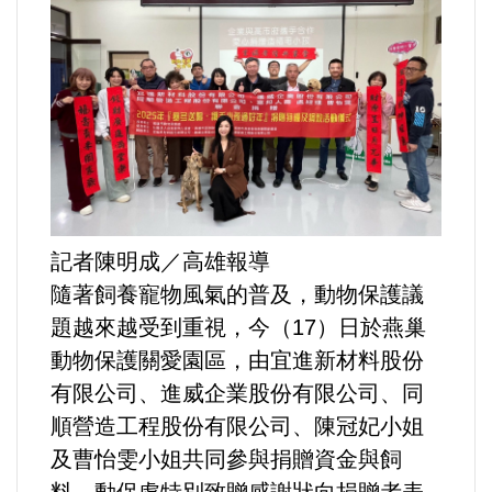
運動/體育/休閒/育樂
兩岸/大陸
寵物/動保
焦點
婦女/孩童
記者陳明成／高雄報導
隨著飼養寵物風氣的普及，動物保護議
熱門
題越來越受到重視，今（17）日於燕巢
動物保護關愛園區，由宜進新材料股份
健康/養生
有限公司、進威企業股份有限公司、同
順營造工程股份有限公司、陳冠妃小姐
命理/信仰/宗教/宮廟/教會
及曹怡雯小姐共同參與捐贈資金與飼
演講/發表會/論壇/研討會