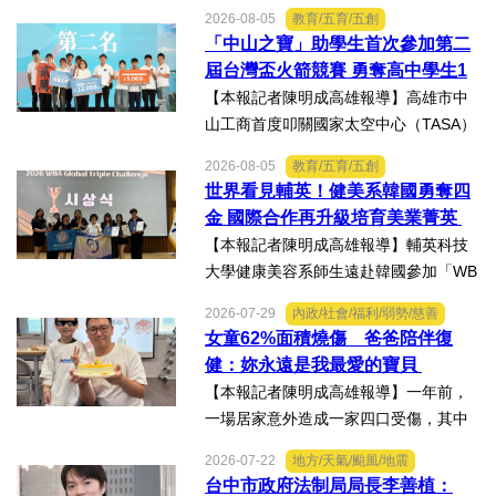
協力苗栗縣政府聯合徵集場開設及徵購
2026-08-05
教育/五育/五創
徵用作業演練。【記者陳明成台中報
「中山之寶」助學生首次參加第二
導】為驗證全民防衛動員機制，苗栗市
屆台灣盃火箭競賽 勇奪高中學生1
後備軍人輔導中心配合第五...
K組亞軍
【本報記者陳明成高雄報導】高雄市中
山工商首度叩關國家太空中心（TASA）
主辦的「2026第二屆台灣盃火箭競賽，
2026-08-05
教育/五育/五創
一路過關斬將，順利完成火箭發射，並
世界看見輔英！健美系韓國勇奪四
將全箭完整回收，勇奪高中學生1K組亞
金 國際合作再升級培育美業菁英
軍，表現亮眼。陳國清...
【本報記者陳明成高雄報導】輔英科技
大學健康美容系師生遠赴韓國參加「WB
AA第25屆世界美容藝術與設計國際大
2026-07-29
內政/社會/福利/弱勢/慈善
賽」及「2026WBAGlobalTripleChallen
女童62%面積燒傷 爸爸陪伴復
ge全球美學現場賽」，展現紮實專業實
健：妳永遠是我最愛的寶貝
力，師生聯手勇奪四金、...
【本報記者陳明成高雄報導】一年前，
一場居家意外造成一家四口受傷，其中
當時年僅四歲的女兒芸芸全身62%面積
2026-07-22
地方/天氣/颱風/地震
燒傷，在加護病房搶救超過兩個月，並
台中市政府法制局局長李善植：