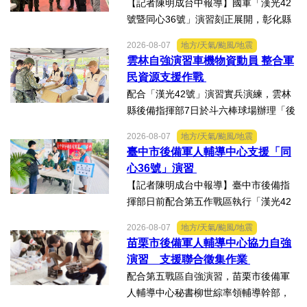
【記者陳明成台中報導】國軍「漢光42
號暨同心36號」演習刻正展開，彰化縣
後備指揮部依第五作戰區戰略溝通指
2026-08-07
地方/天氣/颱風/地震
導，協力陸軍104旅實施「假訊息蒐證澄
雲林自強演習車機物資動員 整合軍
清」演練。動員芳苑鄉後備軍人輔導中
民資源支援作戰
心陳宗文主任、陳芳果秘...
配合「漢光42號」演習實兵演練，雲林
縣後備指揮部7日於斗六棒球場辦理「後
備部隊車機及物資動員暨軍事運輸及物
2026-08-07
地方/天氣/颱風/地震
資接收作業－自強演習」。【記者陳明
臺中市後備軍人輔導中心支援「同
成台中報導】配合「漢光42號」演習實
心36號」演習
兵演練，雲林縣後備指揮...
【記者陳明成台中報導】臺中市後備指
揮部日前配合第五作戰區執行「漢光42
號演習」協力部隊，實施「同心36號」
2026-08-07
地方/天氣/颱風/地震
教育召集作業，臺中市外埔區、清水
苗栗市後備軍人輔導中心協力自強
區、大安區等後備軍人輔導中心全力投
演習 支援聯合徵集作業
入支援任務，設置服務台協助...
配合第五戰區自強演習，苗栗市後備軍
人輔導中心秘書柳世綜率領輔導幹部，