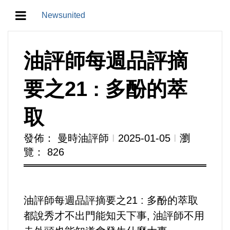
Newsunited
地方/天氣/颱風/地震
油評師每週品評摘
教育/五育/五創
要之21 : 多酚的萃
人生/生存/生活
取
產業/經濟
發佈： 曼時油評師
Ι
2025-01-05
Ι
瀏
覽： 826
政治/政黨
農業/技術/肥飼料/農藥/產銷
油評師每週品評摘要之21 : 多酚的萃取
食品/衛生/醫療/照護
都說秀才不出門能知天下事, 油評師不用