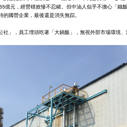
555億元，經營積效慘不忍睹。但中油人似乎不擔心「鐵
時的國營企業，最後還是消失無踪。
公社」，員工埋頭吃著「大鍋飯」，無視外部市場環境、