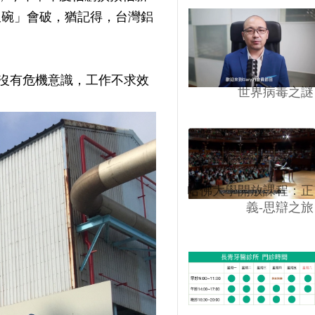
飯碗」會破，猶記得，台灣鋁
沒有危機意識，工作不求效
世界病毒之謎
哈佛大學開放課程：正
義-思辯之旅