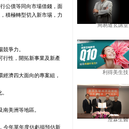
發行公債等同向市場借錢，面
出，積極轉型切入新市埸，力
周易道玄講堂
場競爭力。
可行性，開拓新事業及新產
利得美生技
環經濟四大面向的專案組，
化。
。
及南美洲等地區。
澄霖生醫
億，今年單年度估虧損預估新