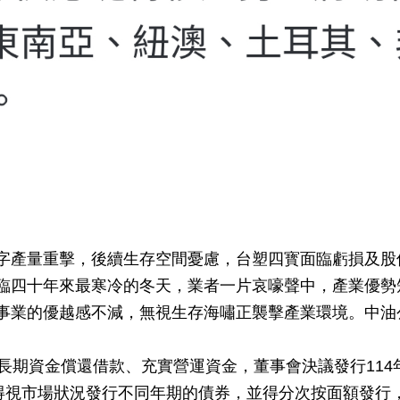
字產量重擊，後續生存空間憂慮，台塑四寳面臨虧損及股
臨四十年來最寒冷的冬天，業者一片哀嚎聲中，產業優勢
事業的優越感不減，無視生存海嘯正襲擊產業環境。中油
集長期資金償還借款、充實營運資金，董事會決議發行11
間得視市場狀況發行不同年期的債券，並得分次按面額發行