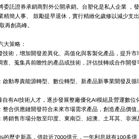
將委託證券承銷商對外公開承銷。台塑化是私人企業 ，
業精簡人事、 鼓勵提早退休，實行精緻化歲修以減少支
爭取再創高峰。
六大策略：
研發技術，增加開發差異化、高值化與客製化產品，提升市
極調查、蒐集具前瞻性的產品或技術，評估技轉或合作開發
」：啟動專責能源轉型、數位轉型、新產品新事業開發及循
培養自有AI技術人才，逐步發展整廠優化AI模組及營運數位
盟：整合供應鏈開發符合未來市場需求產品，創造產品價值
勢：將銷售市場分散至印度、東南亞、紐澳、土耳其、非洲
%的歷史新高，借款近7000億元，一年利息就有100多