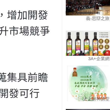
哈佛大學開放課程：正
義-思辯之旅
3A+企業網
太上財神講堂