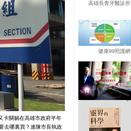
高雄長青牙醫診所
健康99照護網
21世紀領導力與倫理
學
，又卡關躺在高雄市政府半年
要去哪裏買？連陳市長執政