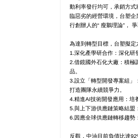
動利率發行均可，承銷方式
臨惡劣的經營環境，台塑企
行創辦人的“ 瘦鵝理論”， 
為達到轉型目標，台塑擬定
1.深化產學研合作：深化
2.借鏡國外石化大廠：積
品。
3.設立「轉型開發專案組
打造團隊永續競爭力。
4.精進AI技術開發應用：
5.與上下游供應鏈策略結
6.因應全球供應鏈轉移趨
反觀，中油目前負債比達92