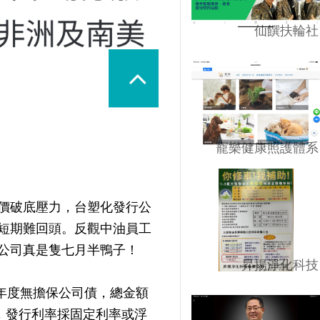
仙饌扶輪社
寵樂健康照護體系
價破底壓力，台塑化發行公
短期難回頭。反觀中油員工
公司真是隻七月半鴨子！
昇揚淨化科技
4年度無擔保公司債，總金額
，發行利率採固定利率或浮