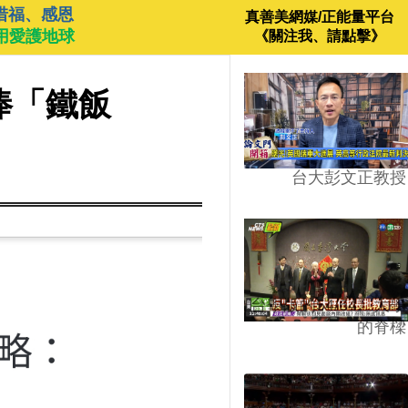
惜福、感恩
真善美網媒/正能量平台
用愛護地球
《關注我、請點擊》
捧「鐵飯
台大彭文正教授
台學版的54/64》大學
的脊樑