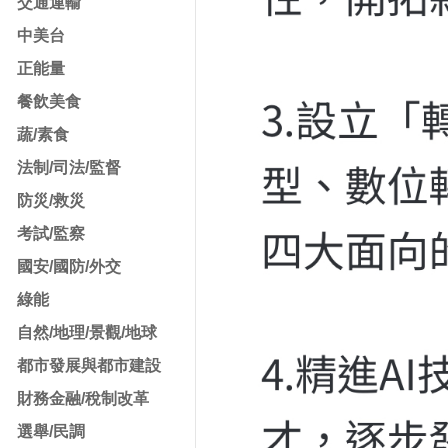
交通運輸
中美台
正能量
餐飲美食
蔬/素食
法制/司法/監督
防災/救災
考試/監察
國安/國防/外交
綠能
自然/地理/景觀/地球
都市發展與都市建設
財務金融/稅制改革
選舉/民調