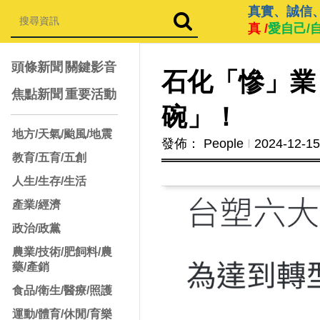
真實、誠信
真 /
愛自己/
頭條新聞
關鍵影音
石化「慘」業
焦點新聞
重要活動
碗」！
地方/天氣/颱風/地震
發佈： People
Ι
2024-12-15
教育/五育/五創
人生/生存/生活
產業/經濟
政治/政黨
農業/技術/肥飼料/農
藥/產銷
食品/衛生/醫療/照護
運動/體育/休閒/育樂