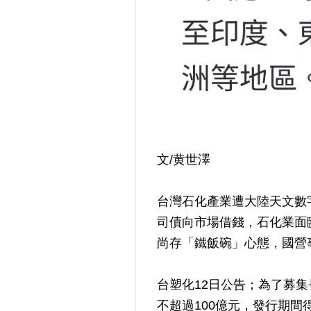
文/黄世澤
台灣石化產業遭大陸天文數
司債向市場借錢，石化業面
尚存「鐵飯碗」心態，國營
台塑化12日公告；為了募
不超過100億元，發行期