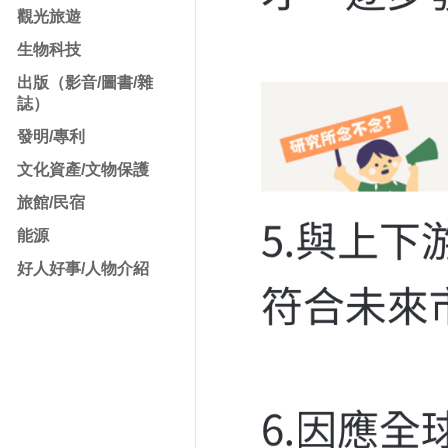
觀光旅遊
生物科技
出版（影音/圖書/雜
誌）
發明/專利
文化資產/文物保護
旅館/民宿
能源
好人好事/人物介紹