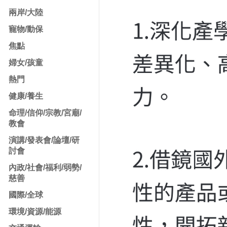
兩岸/大陸
寵物/動保
焦點
婦女/孩童
熱門
健康/養生
命理/信仰/宗教/宮廟/
教會
演講/發表會/論壇/研
討會
內政/社會/福利/弱勢/
慈善
國際/全球
環境/資源/能源