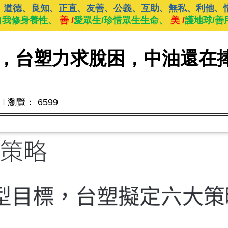
、道德、良知、正直、友善、公義、互助、無私、利他、
自我修身養性、
善 /
愛眾生/珍惜眾生生命、
美 /
護地球/善
，台塑力求脫困，中油還在
Ι
瀏覽： 6599