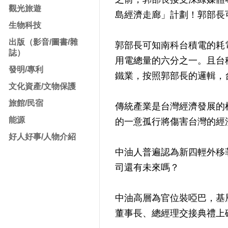
觀光旅遊
島經濟走廊」計劃！郭部長
生物科技
出版（影音/圖書/雜
郭部長可知南科台積電的耗
誌）
用電總量的六分之一。且台
發明/專利
鐵業，按照郭部長的邏輯，台
文化資產/文物保護
旅館/民宿
傳統產業是台灣經濟發展的
能源
的一意孤行將傷害台灣的經
好人好事/人物介紹
中油人普遍認為新四輕外移
司還有未來嗎？
中油高層為官位裝啞巴，基
董事長、總經理交接典禮上