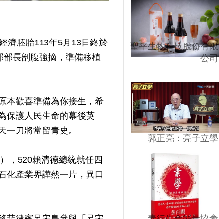
濟胚胎113年5月13日終於
聖平生物科技股份有限
郭部長剖腹強摘，準備移植
公司
原本歡喜準備為你接生，希
為保護人民生命的幕後英
天一刀將常留青史。
郭正亮：亮子立學
），520賴清德總統就任四
石化產業界譁然一片，異口
素行生命能量協會
移菲律賓呂宋島參與「呂宋