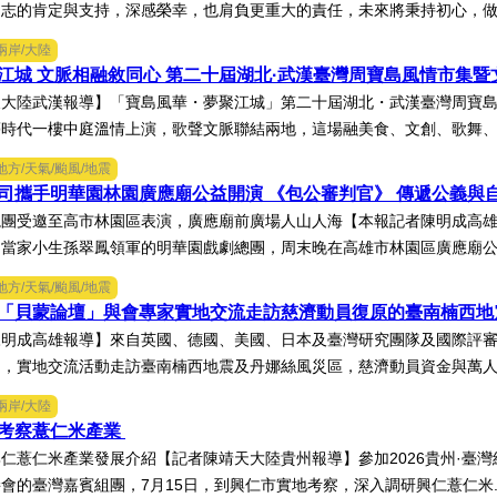
志的肯定與支持，深感榮幸，也肩負更重大的責任，未來將秉持初心，做好
兩岸/大陸
江城 文脈相融敘同心 第二十屆湖北·武漢臺灣周寶島風情市集
大陸武漢報導】「寶島風華・夢聚江城」第二十屆湖北・武漢臺灣周寶島
時代一樓中庭溫情上演，歌聲文脈聯結兩地，這場融美食、文創、歌舞、匠
地方/天氣/颱風/地震
司攜手明華園林園廣應廟公益開演 《包公審判官》 傳遞公義與
總團受邀至高市林園區表演，廣應廟前廣場人山人海【本報記者陳明成高
當家小生孫翠鳳領軍的明華園戲劇總團，周末晚在高雄市林園區廣應廟公益
地方/天氣/颱風/地震
「貝蒙論壇」與會專家實地交流走訪慈濟動員復原的臺南楠西
陳明成高雄報導】來自英國、德國、美國、日本及臺灣研究團隊及國際評
，實地交流活動走訪臺南楠西地震及丹娜絲風災區，慈濟動員資金與萬人次
兩岸/大陸
考察薏仁米產業
仁薏仁米產業發展介紹【記者陳靖天大陸貴州報導】參加2026貴州·臺
會的臺灣嘉賓組團，7月15日，到興仁市實地考察，深入調研興仁薏仁米.