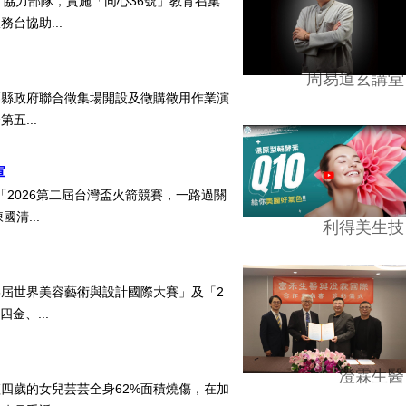
協力部隊，實施「同心36號」教育召集
台協助...
周易道玄講堂
栗縣政府聯合徵集場開設及徵購徵用作業演
五...
軍
2026第二屆台灣盃火箭競賽，一路過關
清...
利得美生技
5屆世界美容藝術與設計國際大賽」及「2
四金、...
澄霖生醫
四歲的女兒芸芸全身62%面積燒傷，在加