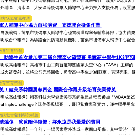
台中報導】臺中市後備指揮部日前配合第五作戰區執行「漢光42號演習」
外埔區、清水區、大安區等後備軍人輔導中心全力投入支援任務，設置服務
地方/天氣/颱風/地震
軍人輔導中心協力自強演習 支援聯合徵集作業
區自強演習，苗栗市後備軍人輔導中心秘書柳世綜率領輔導幹部，協力苗
明成台中報導】為驗證全民防衛動員機制，苗栗市後備軍人輔導中心配合第
教育/五育/五創
」助學生首次參加第二屆台灣盃火箭競賽 勇奪高中學生1K組亞
明成高雄報導】高雄市中山工商首度叩關國家太空中心（TASA）主辦的「
成火箭發射，並將全箭完整回收，勇奪高中學生1K組亞軍，表現亮眼。陳國
教育/五育/五創
英！健美系韓國勇奪四金 國際合作再升級培育美業菁英
明成高雄報導】輔英科技大學健康美容系師生遠赴韓國參加「WBAA第2
obalTripleChallenge全球美學現場賽」，展現紮實專業實力，師生聯手勇奪
內政/社會/福利/弱勢/慈善
面積燒傷 爸爸陪伴復健：妳永遠是我最愛的寶貝
明成高雄報導】一年前，一場居家意外造成一家四口受傷，其中當時年僅