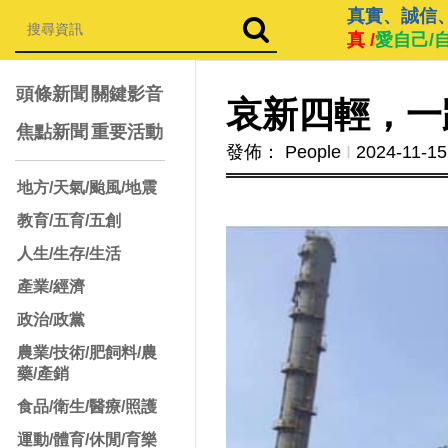
真實、誠信
真 /
愛自己/
頭條新聞
關鍵影音
哀新四輕，一
焦點新聞
重要活動
發佈： People
Ι
2024-11-15
地方/天氣/颱風/地震
教育/五育/五創
人生/生存/生活
產業/經濟
政治/政黨
農業/技術/肥飼料/農
藥/產銷
食品/衛生/醫療/照護
運動/體育/休閒/育樂