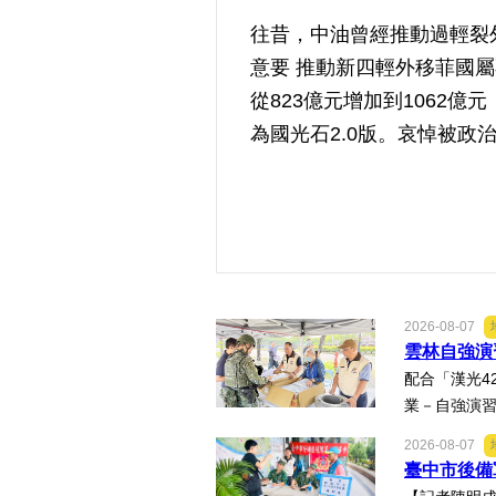
往昔，中油曾經推動過輕裂
意要 推動新四輕外移菲國
從823億元增加到1062
為國光石2.0版。哀悼被
2026-08-07
雲林自強演
配合「漢光4
業－自強演習
2026-08-07
臺中市後備