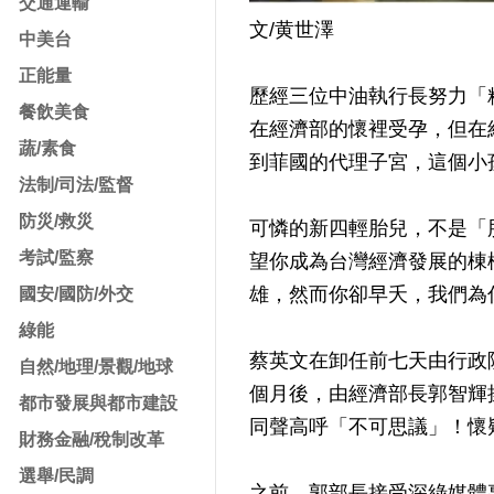
交通運輸
文/黄世澤
中美台
正能量
歷經三位中油執行長努力「精
餐飲美食
在經濟部的懷裡受孕，但在
蔬/素食
到菲國的代理子宮，這個小
法制/司法/監督
防災/救災
可憐的新四輕胎兒，不是「
考試/監察
望你成為台灣經濟發展的棟
雄，然而你卻早夭，我們為
國安/國防/外交
綠能
蔡英文在卸任前七天由行政院
自然/地理/景觀/地球
個月後，由經濟部長郭智輝
都市發展與都市建設
同聲高呼「不可思議」！懷
財務金融/稅制改革
選舉/民調
之前，郭部長接受深綠媒體