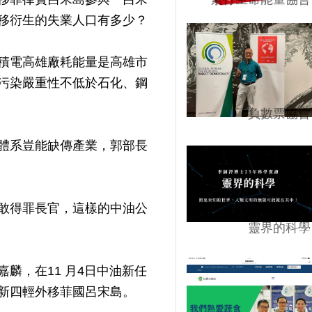
移衍生的失業人口有多少？
積電高雄廠耗能量是高雄市
污染嚴重性不低於石化、鋼
負數票協會
體系豈能缺傳產業，郭部長
敢得罪長官，這樣的中油公
靈界的科學
麟，在11 月4日中油新任
新四輕外移菲國呂宋島。