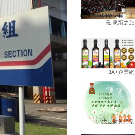
哈佛大學開放課程：正
義-思辯之旅
3A+企業網
太上財神講堂