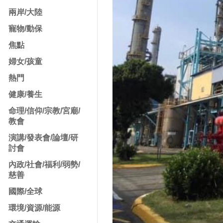
兩岸/大陸
寵物/動保
焦點
婦女/孩童
熱門
健康/養生
命理/信仰/宗教/宮廟/
教會
演講/發表會/論壇/研
討會
內政/社會/福利/弱勢/
慈善
國際/全球
環境/資源/能源