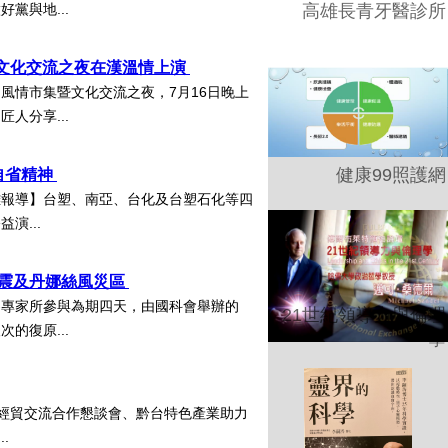
高雄長青牙醫診所
黨與地...
暨文化交流之夜在漢溫情上演
風情市集暨文化交流之夜，7月16日晚上
人分享...
健康99照護網
自省精神
雄報導】台塑、南亞、台化及台塑石化等四
演...
地震及丹娜絲風災區
審專家所參與為期四天，由國科會舉辦的
21世紀領導力與倫理
的復原...
學
灣經貿交流合作懇談會、黔台特色產業助力
..