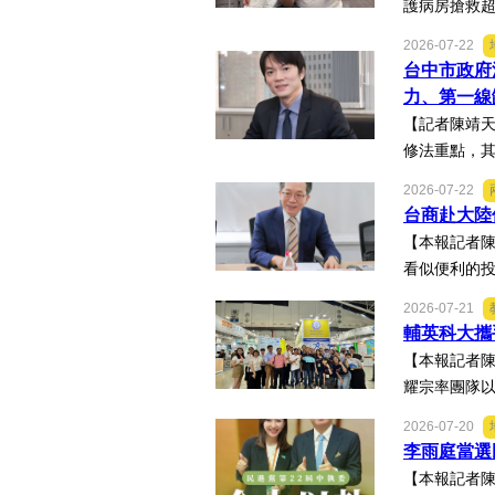
護病房搶救超
2026-07-22
台中市政府
力、第一線
【記者陳靖天
修法重點，其
2026-07-22
台商赴大陸
【本報記者
看似便利的投
2026-07-21
輔英科大攜
【本報記者陳
耀宗率團隊以
2026-07-20
李雨庭當選
【本報記者陳