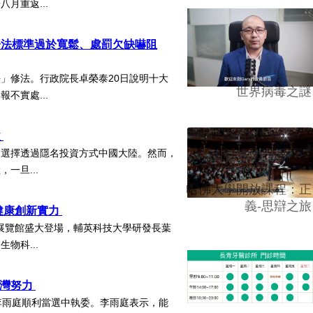
月重返...
子法標準過於寬鬆、處罰欠缺嚇阻
」修法。行政院長卓榮泰20日說明十大
世界病毒之謎
不實處...
益
，選擇透過隱名投資方式中國大陸。然而，
一旦...
哈佛大學開放課程：正
義-思辯之旅
健康創新實力
北南港展覽館盛大登場，輔英科技大學研發長葉
物科...
台灣努力
李雨庭順利當選中執委。李雨庭表示，能