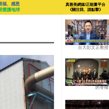
惜福、感恩
真善美網媒/正能量平台
用愛護地球
《關注我、請點擊》
台大彭文正教授
台學版的54/64》大學
的脊樑