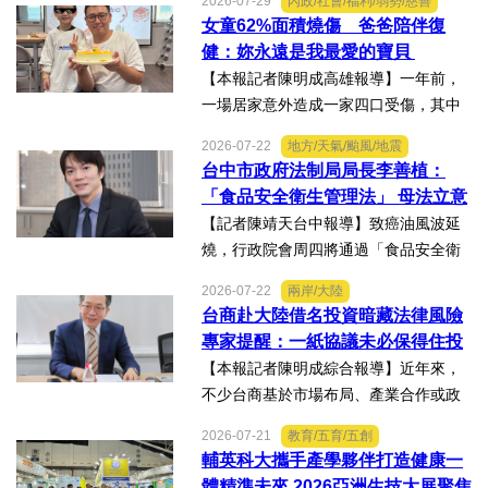
2026-07-29
內政/社會/福利/弱勢/慈善
賽」及「2026WBAGlobalTripleChallen
女童62%面積燒傷 爸爸陪伴復
ge全球美學現場賽」，展現紮實專業實
健：妳永遠是我最愛的寶貝
力，師生聯手勇奪四金、...
【本報記者陳明成高雄報導】一年前，
一場居家意外造成一家四口受傷，其中
當時年僅四歲的女兒芸芸全身62%面積
2026-07-22
地方/天氣/颱風/地震
燒傷，在加護病房搶救超過兩個月，並
台中市政府法制局局長李善植：
歷經在陽光基金會近一年的漫長復復健
「食品安全衛生管理法」 母法立意
及陪伴下，芸芸將於八月重返...
良善但子法標準過於寬鬆、處罰欠
【記者陳靖天台中報導】致癌油風波延
缺嚇阻力、第一線缺乏足夠的人力
燒，行政院會周四將通過「食品安全衛
與資源 三級管理終將淪為紙上談兵
生管理法」修法。行政院長卓榮泰20日
2026-07-22
兩岸/大陸
說明十大修法重點，其中增訂地方主管
台商赴大陸借名投資暗藏法律風險
機關風險導向查核機制、強化業者異常
專家提醒：一紙協議未必保得住投
通報責任及加重通報不實處...
資權益
【本報記者陳明成綜合報導】近年來，
不少台商基於市場布局、產業合作或政
策因素，選擇透過隱名投資方式中國大
2026-07-21
教育/五育/五創
陸。然而，看似便利的投資模式，卻可
輔英科大攜手產學夥伴打造健康一
能隱藏股權歸屬、投資收益、經營控制
體精準未來 2026亞洲生技大展聚焦