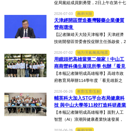
促局黨組成員劉勇聲，2日上午在第十七
屆津台投資合作洽談會新聞發佈會上回
2026-07-03
兩岸/大陸
答記者提問關於天津在產業發展方面有
天津經開區營造臺灣醫藥企業優質
哪些突出優勢，目前台資企業在天津的
營商環境
融合情況，未來還有哪些...
【記者陳靖天大陸天津報導】天津經濟
技術開發區管委會投促辦主任孫啟俊，2
日上午在第十七屆津台投資合作洽談會
2026-07-02
地方/天氣/颱風/地震
新聞發佈會上，說明天津市作為北方生
用鏡頭把高雄當第二個家！中山工
物醫藥產業高地，天津經開區能為臺灣
商商營科僑生展現所學 包辦「看見
醫藥大健康行業的創業者和...
雄新之光」創意短片前三名
【本報記者陳明成高雄報導】高雄市政
府教育局舉辦114學年度「看見雄新之
光」創意短片競賽，中山工商商業經營
2026-06-26
教育/五育/五創
科建教僑生專班學生囊括高中職組前三
輔英科大加入STG平台布局健康科
名。李昱平校長表示，來自泰國、印尼
技 與中山大學等11校打造科研產業
及越南僑生，以異國的獨特視...
生態圈
【本報記者陳明成高雄報導】面對人工
智慧（AI）浪潮與健康產業快速發展，
由國立中山大學領軍成立的「STG南臺
2026-06-26
兩岸/大陸