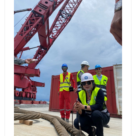
法制/司法/監督
防災/救災
考試/監察
國安/國防/外交
綠能
自然/地理/景觀/地球
都市發展與都市建設
財務金融/稅制改革