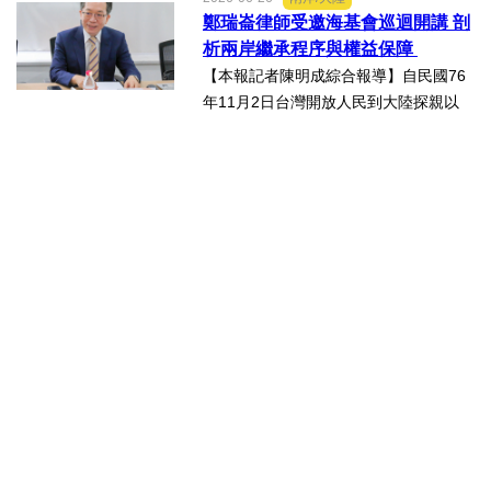
灣科研產業化平台」，再擴大跨校科研
鄭瑞崙律師受邀海基會巡迴開講 剖
合作版圖，與輔英科技大學簽署合作備
析兩岸繼承程序與權益保障
忘錄（MOU），並共同為「廠...
【本報記者陳明成綜合報導】自民國76
年11月2日台灣開放人民到大陸探親以
來，兩岸人民交流日漸頻繁，台灣人民
於中國大陸經商、工作及求學的人數也
日益增加，許多台灣人民也會在中國大
陸置產，這些在中國大陸置...