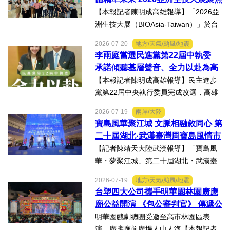
權及法律責任等風險，一旦...
精準健康創新實力
【本報記者陳明成高雄報導】「2026亞
洲生技大展（BIOAsia-Taiwan）」於台
北南港展覽館盛大登場，輔英科技大學
2026-07-20
地方/天氣/颱風/地震
研發長葉耀宗率團隊以「健康一體．精
李雨庭當選民進黨第22屆中執委
準未來」為主題參展，展現產學合作夥
承諾傾聽基層聲音、全力以赴為高
伴展示精準健康、生物科...
雄與台灣努力
【本報記者陳明成高雄報導】民主進步
黨第22屆中央執行委員完成改選，高雄
市議員李雨庭順利當選中執委。李雨庭
2026-07-19
兩岸/大陸
表示，能夠獲得黨內同志的肯定與支
寶島風華聚江城 文脈相融敘同心 第
持，深感榮幸，也肩負更重大的責任，
二十屆湖北·武漢臺灣周寶島風情市
未來將秉持初心，做好黨與地...
集暨文化交流之夜在漢溫情上演
【記者陳靖天大陸武漢報導】「寶島風
華・夢聚江城」第二十屆湖北・武漢臺
灣周寶島風情市集暨文化交流之夜，7月
2026-07-19
地方/天氣/颱風/地震
16日晚上在武漢武商夢時代一樓中庭溫
台塑四大公司攜手明華園林園廣應
情上演，歌聲文脈聯結兩地，這場融美
廟公益開演 《包公審判官》 傳遞公
食、文創、歌舞、匠人分享...
義與自省精神
明華園戲劇總團受邀至高市林園區表
演，廣應廟前廣場人山人海【本報記者