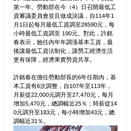
第一年。勞動部在今（4）日召開最低工
資審議委員會並且做成決議，自114年1
內政/社會/福利/弱勢/慈善
月1日起每月最低工資調至28590元，每
國際/全球
小時最低工資調至 190元。對此，許銘
春表示，她任內年年調漲基本工資，最
環境/資源/能源
後讓最低工資法制化，讓勞工經濟生活
更有保障，經濟果實勞資共享。
交通運輸
許銘春在擔任勞動部長的6年任期內，基
中美台
本工資有6次調整，自107年至113年，
月薪從22,000元調升至27,470元，每月
正能量
增加5,470元，總調幅近25％；時薪從14
餐飲美食
0元調升至183元，每小時增加43元，總
調幅近31％。
蔬/素食