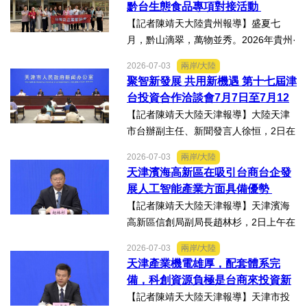
黔台生態食品專項對接活動
能產業對接會，旨在搭建兩...
【記者陳靖天大陸貴州報導】盛夏七
月，黔山滴翠，萬物並秀。2026年貴州·
臺灣經貿交流合作懇談會「黔台生態食
2026-07-03
兩岸/大陸
品專項對接活動」於7月13日至16日舉
聚智新發展 共用新機遇 第十七屆津
行。近30名台商代表跨海而來，踏訪貴
台投資合作洽談會7月7日至7月12
州生態食品產業一線，...
日在天津舉辦
【記者陳靖天大陸天津報導】大陸天津
市台辦副主任、新聞發言人徐恒，2日在
第十七屆津台投資合作洽談會新聞發佈
2026-07-03
兩岸/大陸
會上表示，津台投資合作洽談會，從200
天津濱海高新區在吸引台商台企發
8年至今已成功舉辦16屆，津台會已成為
展人工智能產業方面具備優勢
兩岸重要的經貿交流合...
【記者陳靖天大陸天津報導】天津濱海
高新區信創局副局長趙林杉，2日上午在
第十七屆津台投資合作洽談會新聞發佈
2026-07-03
兩岸/大陸
會上，針對吸引臺商臺企來津發展人工
天津產業機電雄厚，配套體系完
智能產業方面具備優勢表示，高新區作
備，科創資源負極是台商來投資新
為國家自主創新示範區，也...
業的理想沃土
【記者陳靖天大陸天津報導】天津市投