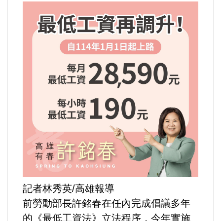
運動/體育/休閒/育樂
兩岸/大陸
寵物/動保
焦點
婦女/孩童
熱門
健康/養生
記者林秀英/高雄報導
命理/信仰/宗教/宮廟/教會
前勞動部長許銘春在任內完成倡議多年
的《最低工資法》立法程序，今年實施
演講/發表會/論壇/研討會