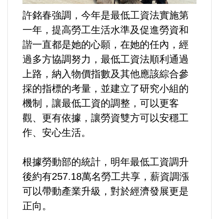
選舉/民調
許銘春強調，今年是最低工資法實施第
一年，提高勞工生活水準及促進勞資和
觀光旅遊
諧一直都是她的心願，在她的任內，經
過多方協調努力，最低工資法順利通過
生物科技
上路，納入物價指數及其他應該綜合參
採的指標的考量，並建立了研究小組的
出版（影音/圖書/雜誌）
機制，讓最低工資的調整，可以更客
發明/專利
觀、更有依據，讓勞資雙方可以安穩工
作、安心生活。
文化資產/文物保護
根據勞動部的統計，明年最低工資調升
旅館/民宿
後約有257.18萬名勞工共享，薪資調漲
可以帶動產業升級，對於經濟發展更是
能源
正向。