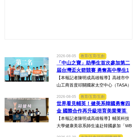
好人好事/人物介紹
2026-08-05
教育/五育/五創
「中山之寶」助學生首次參加第二
屆台灣盃火箭競賽 勇奪高中學生1
K組亞軍
【本報記者陳明成高雄報導】高雄市中
山工商首度叩關國家太空中心（TASA）
主辦的「2026第二屆台灣盃火箭競賽，
2026-08-05
教育/五育/五創
一路過關斬將，順利完成火箭發射，並
世界看見輔英！健美系韓國勇奪四
將全箭完整回收，勇奪高中學生1K組亞
金 國際合作再升級培育美業菁英
軍，表現亮眼。陳國清...
【本報記者陳明成高雄報導】輔英科技
大學健康美容系師生遠赴韓國參加「WB
AA第25屆世界美容藝術與設計國際大