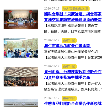
陳明成高雄報導】台塑、南亞、台化及
2026-07-17
地方/天氣/颱風/地震
台塑石化等四大公司邀請由當家小生孫
國科會舉辦「貝蒙論壇」與會專家
翠鳳領軍的明華園戲劇總團，周末晚在
實地交流走訪慈濟動員復原的臺南
高雄市林園區廣應廟公益演...
楠西地震及丹娜絲風災區
【本報記者陳明成高雄報導】來自英
國、德國、美國、日本及臺灣研究團隊
及國際評審專家所參與為期四天，由國
2026-07-17
兩岸/大陸
科會舉辦的「貝蒙論壇」，實地交流活
興仁市實地考察薏仁米產業
動走訪臺南楠西地震及丹娜絲風災區，
嘉賓團聽取興仁薏仁米產業發展介紹
慈濟動員資金與萬人次的復原...
【記者陳靖天大陸貴州報導】參加2026
貴州·臺灣經貿交流合作懇談會、黔台特
2026-07-17
兩岸/大陸
色產業助力鄉村振興對接會的臺灣嘉賓
貴州向彪、台灣陳宏欽期待黔台在
組團，7月15日，到興仁市實地考察，深
AI資料應用藍海中攜手共贏
入調研興仁薏仁米...
【記者陳靖天大陸貴州報導】貴州省大
數發展管理局黨組成員、副局長向彪，1
4日，在2026年貴州・臺灣經貿交流合
2026-07-17
兩岸/大陸
作懇談會黔台大數據與人工智能產業對
生態食品打開黔台產業合作新領域
接會上表示，召開黔台大數據與人工智