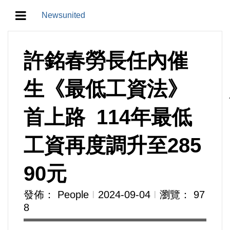
Newsunited
地方/天氣/颱風/地震
​​​​​​​許銘春勞長任內催
教育/五育/五創
生《最低工資法》
人生/生存/生活
首上路 114年最低
產業/經濟
工資再度調升至285
政治/政黨
90元
農業/技術/肥飼料/農藥/產銷
發佈： People
Ι
2024-09-04
Ι
瀏覽： 97
8
食品/衛生/醫療/照護