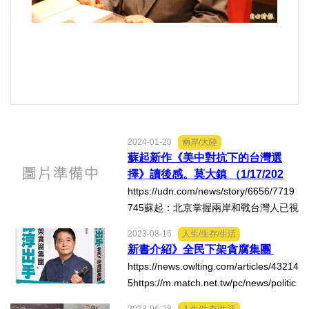
內政/社會/福利/弱勢/慈善
國際/全球
環境/資源/能源
2024-01-20
兩岸/大陸
交通運輸
蘇起新作《美中對抗下的台灣選
擇》讀後感。莫大鎮 （1/17/202
中美台
4）
https://udn.com/news/story/6656/7719
745蘇起：北京掌握兩岸和戰台灣人已視
正能量
「兩國」為新常態https://www.gvm.co
2023-08-15
人生/生存/生活
m.tw/article/109431?utm_source=line&
新書介紹》全民下架貪腐集團
utm_medium=social&utm_campaign=c
餐飲美食
https://news.owlting.com/articles/43214
hatbot_cust...
5https://m.match.net.tw/pc/news/politic
蔬/素食
s/20230812/7535478https://m.match.n