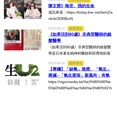
2023-06-28
人生/生存/生活
et.tw/pc/news/politics/20230812/75354
陳文茜》晚安、我的生命
78
法制/司法/監督
資訊來源：https://today.line.me/tw/v2/a
rticle/2DEBzvN
防災/救災
2023-06-11
健康/養生
《如果活到80歲》非典型醫師的銀
考試/監察
髮醫學
《如果活到80歲》非典型醫師的銀髮醫
國安/國防/外交
學是日本著名精神科醫師和田秀樹的著
作，在「老人國」日本非常暢銷。台灣
2023-06-10
健康/養生
的老人人口快速增加，也很派得上用
綠能
【專欄】「缺氧」致癌、「氧生」
場。不過，他的非典型醫師價值觀，也
癌滅─「氧生渡假」新風尚：有氧
適用於一般人。...
自然/地理/景觀/地球
去癌！
https://vigormedia.tw/%e3%80%90%e
5%b0%88%e6%ac%84%e3%80%91%
都市發展與都市建設
e3%80%8c%e7%bc%ba%e6%b0%a
7%e3%80%8d%e8%87%b4%e7%99%
8c%e3%80%8c%e6%b0%a7%e7%9
財務金融/稅制改革
4%9f%e3%80%8d%e7%99%8c%e6%b