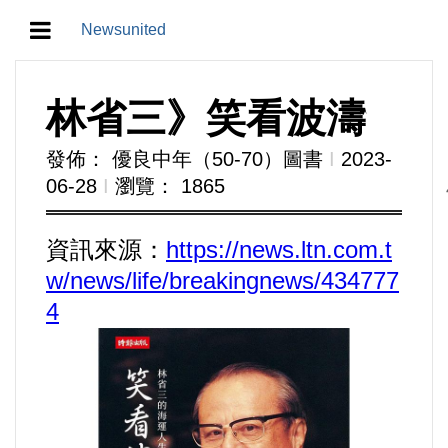
Newsunited
地方/天氣/颱風/地震
林省三》笑看波濤
教育/五育/五創
發佈： 優良中年（50-70）圖書
Ι
2023-
06-28
Ι
瀏覽： 1865
人生/生存/生活
資訊來源：
https://news.ltn.com.t
產業/經濟
w/news/life/breakingnews/434777
政治/政黨
4
農業/技術/肥飼料/農藥/產銷
食品/衛生/醫療/照護