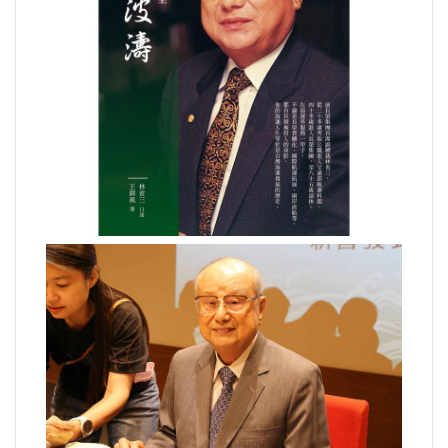
運動/體育/休閒/育樂
兩岸/大陸
寵物/動保
焦點
婦女/孩童
熱門
健康/養生
命理/信仰/宗教/宮廟/教會
演講/發表會/論壇/研討會