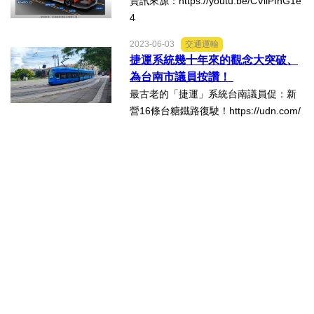
資訊來源：https://youtu.be/CViiPfhG1e
oo.com/h...
4
法制/司法/監督
2023-06-03
交通運輸
捷運系統幾十年來的觀念大突破、
防災/救災
為台南市議員按讚！
最古老的「捷運」系統台南議員促：新
考試/監察
營16條台糖鐵路復駛！https://udn.com/
news/story/7326/72039331、台灣人民
國安/國防/外交
幾十年以來的大疑惑：為何捷運系統一
定要採用標準軌距？2、日本東京最富盛
綠能
名的山手線是屬...
自然/地理/景觀/地球
都市發展與都市建設
財務金融/稅制改革