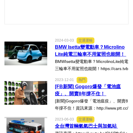
內政/社會/福利/弱勢/慈善
國際/全球
2024-03-03
交通運輸
BMW Isetta變電動車？Microlino
環境/資源/能源
Lite純電三輪車不用駕照也能開！
BMWIsetta變電動車？MicrolinoLite純電
交通運輸
三輪車不用駕照也能開！https://cars.tvb
s.com.tw/car-news/174969
中美台
2023-12-01
熱門
[FB新聞] Gogoro爆發「電池瘟
疫」、開賣8年撐不住！
正能量
[新聞]Gogoro爆發「電池瘟疫」、開賣8
年撐不住！資訊來源：http://www.ptt.cc/
餐飲美食
bbs/gossiping/M.1701404110.A.2DA.ht
2023-06-03
交通運輸
mlGogoro爆「電池瘟疫」！騎一半突斷
全台灣首輛氫氣巴士與加氣站
蔬/素食
電官方祭3方法供車主排除https://tw.yah