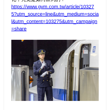
運動/體育/休閒/育樂
https://www.gvm.com.tw/article/10327
5?utm_source=line&utm_medium=socia
兩岸/大陸
l&utm_content=103275&utm_campaign
=share
寵物/動保
焦點
婦女/孩童
熱門
健康/養生
命理/信仰/宗教/宮廟/教會
演講/發表會/論壇/研討會