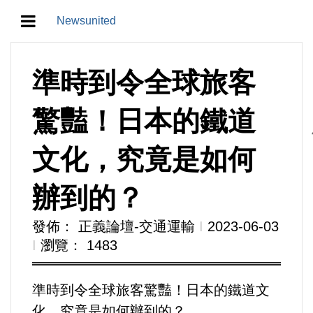
Newsunited
地方/天氣/颱風/地震
準時到令全球旅客
教育/五育/五創
驚豔！日本的鐵道
人生/生存/生活
文化，究竟是如何
產業/經濟
辦到的？
政治/政黨
發佈： 正義論壇-交通運輸
Ι
2023-06-03
Ι
瀏覽： 1483
農業/技術/肥飼料/農藥/產銷
食品/衛生/醫療/照護
準時到令全球旅客驚豔！日本的鐵道文
化，究竟是如何辦到的？