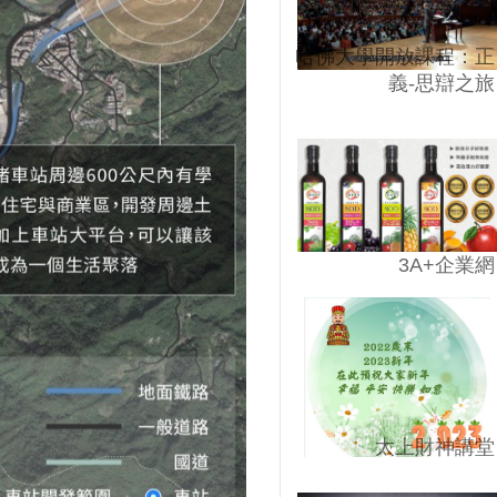
哈佛大學開放課程：正
義-思辯之旅
3A+企業網
太上財神講堂