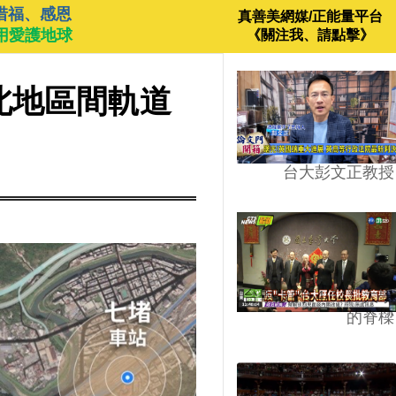
惜福、感恩
真善美網媒/正能量平台
用愛護地球
《關注我、請點擊》
北地區間軌道
台大彭文正教授
台學版的54/64》大學
的脊樑