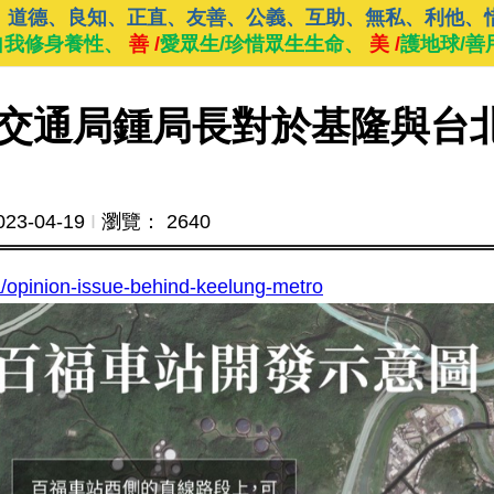
、道德、良知、正直、友善、公義、互助、無私、利他、
自我修身養性、
善 /
愛眾生/珍惜眾生生命、
美 /
護地球/善
交通局鍾局長對於基隆與台
023-04-19
Ι
瀏覽： 2640
a/opinion-issue-behind-keelung-metro