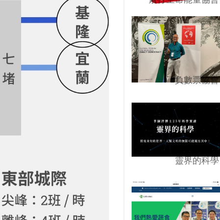
負數票協會
靈界的科學