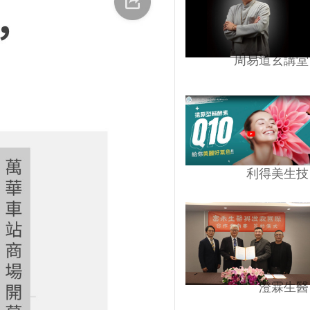
周易道玄講堂
利得美生技
澄霖生醫