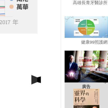
高雄長青牙醫診所
健康99照護網
21世紀領導力與倫理
學