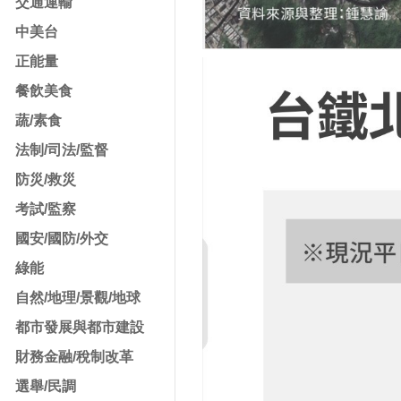
交通運輸
中美台
正能量
餐飲美食
蔬/素食
法制/司法/監督
防災/救災
考試/監察
國安/國防/外交
綠能
自然/地理/景觀/地球
都市發展與都市建設
財務金融/稅制改革
選舉/民調