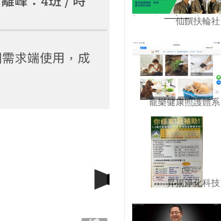
仙饌扶輪社
寵樂健康照護體系
昇揚淨化科技