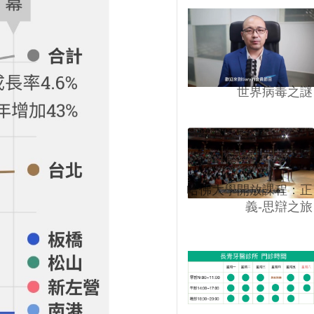
世界病毒之謎
哈佛大學開放課程：正
義-思辯之旅