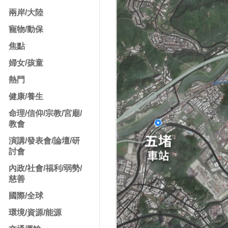
兩岸/大陸
寵物/動保
焦點
婦女/孩童
熱門
健康/養生
命理/信仰/宗教/宮廟/
教會
演講/發表會/論壇/研
討會
內政/社會/福利/弱勢/
慈善
國際/全球
環境/資源/能源