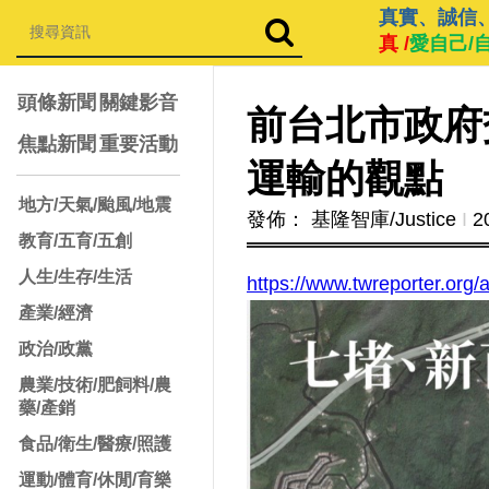
真實、誠信
真 /
愛自己/
頭條新聞
關鍵影音
前台北市政府
焦點新聞
重要活動
運輸的觀點
地方/天氣/颱風/地震
發佈： 基隆智庫/Justice
Ι
2
教育/五育/五創
人生/生存/生活
https://www.twreporter.org/
產業/經濟
政治/政黨
農業/技術/肥飼料/農
藥/產銷
食品/衛生/醫療/照護
運動/體育/休閒/育樂