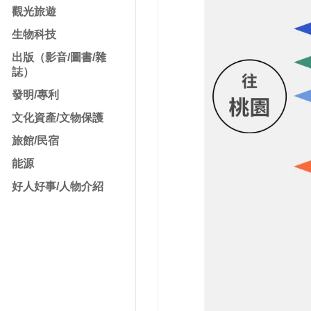
觀光旅遊
生物科技
出版（影音/圖書/雜
誌）
發明/專利
文化資產/文物保護
旅館/民宿
能源
好人好事/人物介紹