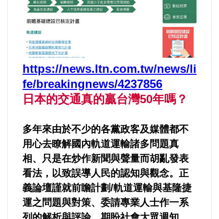
運動/體育/休閒/育樂
兩岸/大陸
寵物/動保
https://news.ltn.com.tw/news/li
fe/breakingnews/4237856
焦點
日本的交通真的贏台灣50年嗎？
婦女/孩童
多年來由於不少的各黨政客及媒體都不
熱門
用心去瞭解國內軌道運輸諸多問題真
相、只是在炒作新聞與聲量而胡亂發表
健康/養生
看法，以致誤導人民的認知與觀念。正
義論壇謹就前瞻計劃/軌道運輸與基隆捷
命理/信仰/宗教/宮廟/教會
運之問題與對策、委請專業人士作一系
列的解析與評論、期盼社會大眾週知。
演講/發表會/論壇/研討會