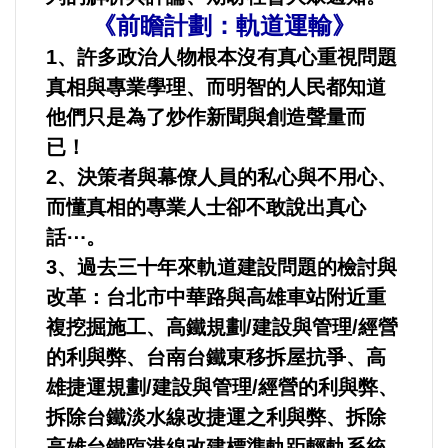
《前瞻計劃：軌道運輸》
內政/社會/福利/弱勢/慈善
1、許多政治人物根本沒有真心重視問題
真相與專業學理、而明智的人民都知道
國際/全球
他們只是為了炒作新聞與創造聲量而
已！
環境/資源/能源
2、決策者與幕僚人員的私心與不用心、
而懂真相的專業人士卻不敢說出真心
交通運輸
話⋯。
3、過去三十年來軌道建設問題的檢討與
中美台
改革：台北市中華路與高雄車站附近重
正能量
複挖掘施工、高鐵規劃/建設與管理/經營
的利與弊、台南台鐵東移拆屋抗爭、高
餐飲美食
雄捷運規劃/建設與管理/經營的利與弊、
拆除台鐵淡水線改捷運之利與弊、拆除
蔬/素食
高雄台鐵臨港線改建標準軌距輕軌系統