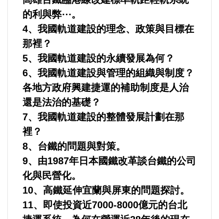
的利與弊⋯。
法制/司法/監督
4、我國軌道建設的理念、政策與目標在
那裡？
防災/救災
5、我國軌道建設的永續發展為何？
考試/監察
6、我國軌道建設與管理的組織與制度？
各地方政府興建捷運的補助制度是人治
國安/國防/外交
還是法治的基礎？
7、我國軌道建設的整體發展計劃在那
綠能
裡？
8、台鐵的問題與對策。
自然/地理/景觀/地球
9、由1987年日本國鐵改革談台鐵的公司
化與民營化。
都市發展與都市建設
10、高鐵延伸宜蘭與屏東的問題探討。
財務金融/稅制改革
11、即使投資近7000-8000億元的台北