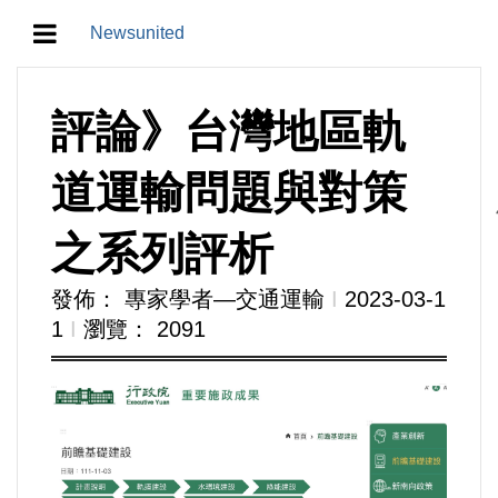
Newsunited
地方/天氣/颱風/地震
評論》台灣地區軌
教育/五育/五創
道運輸問題與對策
人生/生存/生活
之系列評析
產業/經濟
發佈： 專家學者—交通運輸
Ι
2023-03-1
1
Ι
瀏覽： 2091
政治/政黨
農業/技術/肥飼料/農藥/產銷
食品/衛生/醫療/照護