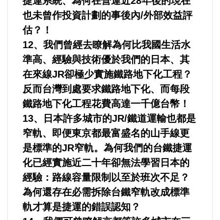
捷運系統、為何在營運近28年後的現在
選舉/民調
也未曾作投資計劃的事後內/外部效益評
估？！
觀光旅遊
12、我們曾經去瞭解為何比我國生活水
準高、經驗與技術優於我們的日本、其
生物科技
在來線JR卻極少實施鐵路地下化工程？
反而台灣到處要求鐵路地下化、而每段
出版（影音/圖書/雜誌）
鐵路地下化工程花費高達一千億台幣！
發明/專利
13、日本許多城市的JR/鐵道運輸也都是
窄軌、即便東京都最富盛名的山手線更
文化資產/文物保護
是標準的JR窄軌。為何我們的台鐵捷運
化已經實施近二十年卻無法學習日本的
旅館/民宿
經驗：路線容量限制以至於班次不足？
為何還存在必需拆除台鐵窄軌改成標準
能源
軌才算是捷運的錯誤認知？