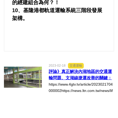
的經建組合為何？！
10、基隆港都軌道運輸系統三階段發展
架構。
2023-02-18
交通運輸
評論》真正解決內湖地區的交通運
輸問題、文湖線捷運改善的關鍵：
依據原來的規劃與設計月台長度、
https://www.4gtv.tv/article/2023021704
行駛六節車廂的列車、運量馬上提
000002https://news.ltn.com.tw/news/lif
昇50%以上！
e/breakingnews/4237856日本的交通真
的贏台灣50年嗎？台北市政府為搶救內
湖科學園區交通運輸問體、台北捷運文
湖線2/18起祭...