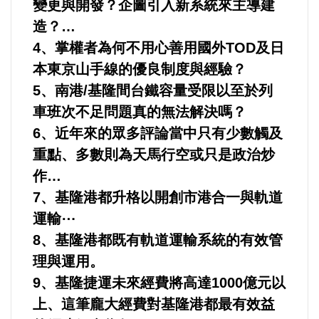
變更與開發？企圖引入新系統來主導建
造？…
4、掌權者為何不用心善用國外TOD及日
本東京山手線的優良制度與經驗？
5、南港/基隆間台鐵容量受限以至於列
車班次不足問題真的無法解決嗎？
6、近年來的眾多評論當中只有少數觸及
重點、多數則為天馬行空或只是政治炒
作…
7、基隆港都升格以開創市港合一與軌道
運輸⋯
8、基隆港都既有軌道運輸系統的有效管
理與運用。
9、基隆捷運未來經費將高達1000億元以
上、這筆龐大經費對基隆港都最有效益