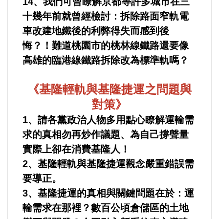
14、我們可曾瞭解京都等許多城市在三
好人好事/人物介紹
十幾年前就曾經檢討：拆除路面窄軌電
車改建地鐵後的利弊得失而感到後
悔？！難道桃園市的桃林線鐵路還要像
高雄的臨港線鐵路拆除改為標準軌嗎？
《基隆輕軌與基隆捷運之問題與
對策》
1、請各黨政治人物多用點心瞭解運輸需
求的真相勿再炒作議題、為自己撐聲量
實際上卻在消費基隆人！
2、基隆輕軌與基隆捷運觀念嚴重錯誤需
要導正。
3、基隆捷運的真相與關鍵問題在於：運
輸需求在那裡？數百公頃倉儲區的土地