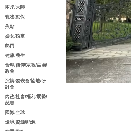
兩岸/大陸
寵物/動保
焦點
婦女/孩童
熱門
健康/養生
命理/信仰/宗教/宮廟/
教會
演講/發表會/論壇/研
討會
內政/社會/福利/弱勢/
慈善
國際/全球
環境/資源/能源