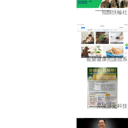
仙饌扶輪社
寵樂健康照護體系
昇揚淨化科技