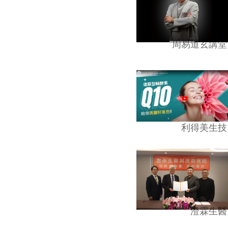
周易道玄講堂
利得美生技
澄霖生醫