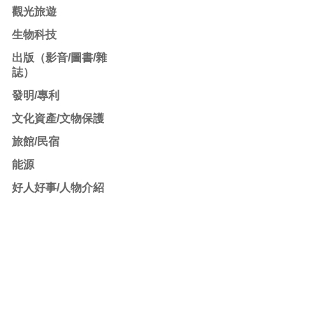
觀光旅遊
生物科技
出版（影音/圖書/雜
誌）
發明/專利
文化資產/文物保護
旅館/民宿
能源
好人好事/人物介紹