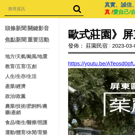
真實、誠信
真 /
愛自己/
頭條新聞
關鍵影音
歐式莊園》屏
焦點新聞
重要活動
發佈： 莊園民宿
Ι
2023-03-
地方/天氣/颱風/地震
https://youtu.be/ATeosd0pf
教育/五育/五創
人生/生存/生活
產業/經濟
政治/政黨
農業/技術/肥飼料/農
藥/產銷
食品/衛生/醫療/照護
運動/體育/休閒/育樂