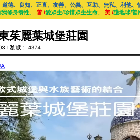
、道德、良知、正直、友善、公義、互助、無私、利他、
自我修身養性、
善 /
愛眾生/珍惜眾生生命、
美 /
護地球/善
東茱麗葉城堡莊園
03
Ι
瀏覽： 4374
UA