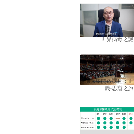
世界病毒之謎
哈佛大學開放課程：正
義-思辯之旅