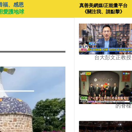
惜福、感恩
真善美網媒/正能量平台
用愛護地球
《關注我、請點擊》
台大彭文正教授
台學版的54/64》大學
的脊樑