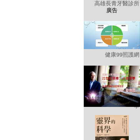
高雄長青牙醫診所
健康99照護網
21世紀領導力與倫理
學