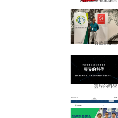
負數票協會
靈界的科學