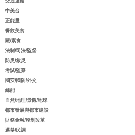
交通運輸
中美台
正能量
餐飲美食
蔬/素食
法制/司法/監督
防災/救災
考試/監察
國安/國防/外交
綠能
自然/地理/景觀/地球
都市發展與都市建設
財務金融/稅制改革
選舉/民調