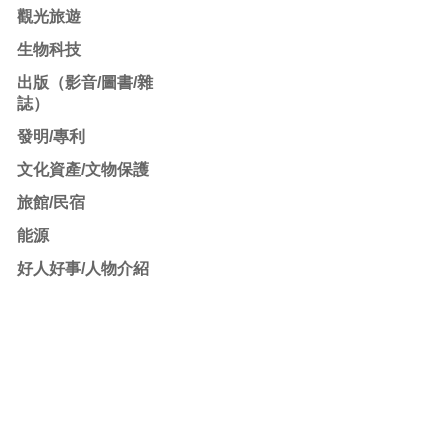
觀光旅遊
生物科技
出版（影音/圖書/雜
誌）
發明/專利
文化資產/文物保護
旅館/民宿
能源
好人好事/人物介紹