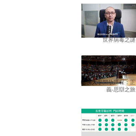
世界病毒之謎
哈佛大學開放課程：正
義-思辯之旅