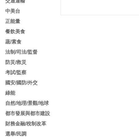
交通運輸
中美台
正能量
餐飲美食
蔬/素食
法制/司法/監督
防災/救災
考試/監察
國安/國防/外交
綠能
自然/地理/景觀/地球
都市發展與都市建設
財務金融/稅制改革
選舉/民調