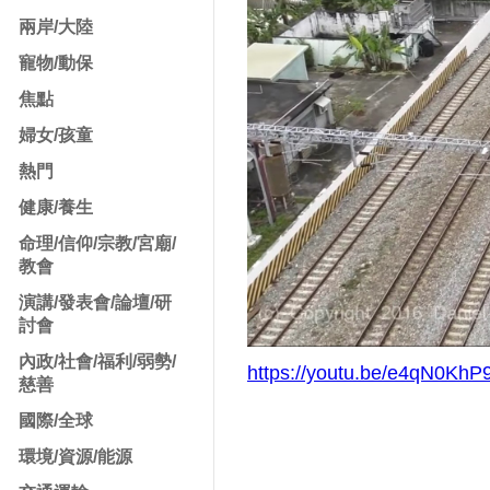
兩岸/大陸
寵物/動保
焦點
婦女/孩童
熱門
健康/養生
命理/信仰/宗教/宮廟/
教會
演講/發表會/論壇/研
討會
內政/社會/福利/弱勢/
https://youtu.be/e4qN0KhP
慈善
國際/全球
環境/資源/能源