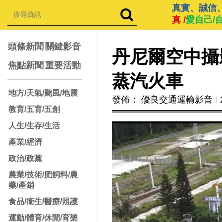
真實、誠信
真 /
愛自己/
頭條新聞
關鍵影音
丹尼爾空中攝影
焦點新聞
重要活動
蒸汽火車
地方/天氣/颱風/地震
發佈： 優良交通運輸影音
Ι
教育/五育/五創
人生/生存/生活
產業/經濟
政治/政黨
農業/技術/肥飼料/農
藥/產銷
食品/衛生/醫療/照護
運動/體育/休閒/育樂