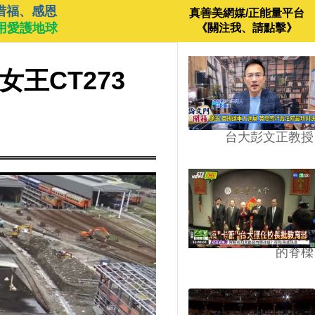
惜福、感恩
真善美網媒/正能量平台
用愛護地球
《關注我、請點擊》
女王CT273
台大彭文正教授
台學版的54/64》大學
的脊樑