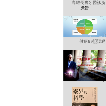
高雄長青牙醫診所
健康99照護網
21世紀領導力與倫理
學