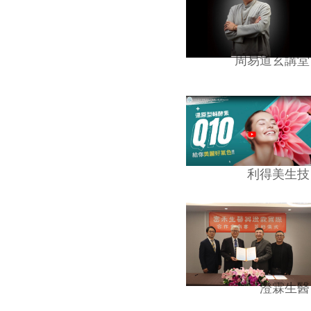
周易道玄講堂
利得美生技
澄霖生醫