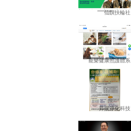
仙饌扶輪社
寵樂健康照護體系
昇揚淨化科技