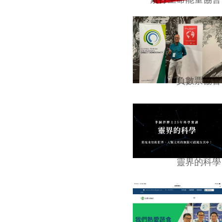
負數票協會
靈界的科學