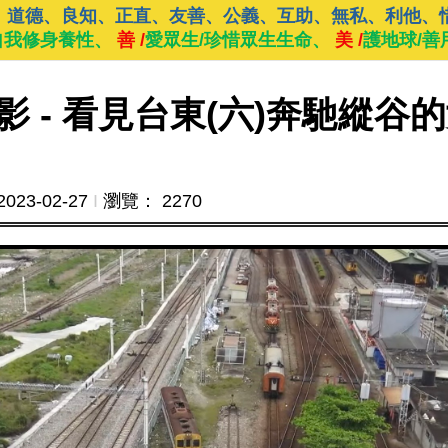
、道德、良知、正直、友善、公義、互助、無私、利他、
自我修身養性、
善 /
愛眾生/珍惜眾生生命、
美 /
護地球/善
 - 看見台東(六)奔馳縱谷的
2023-02-27
Ι
瀏覽： 2270