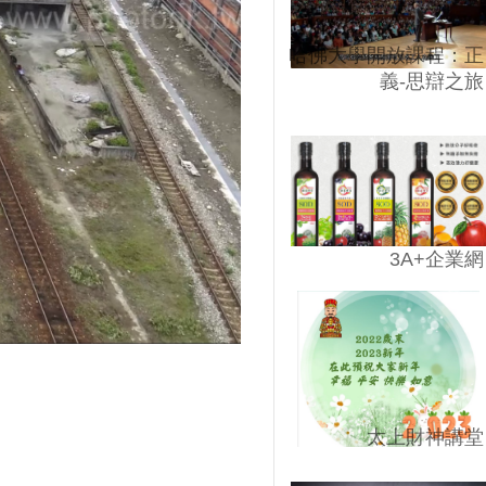
哈佛大學開放課程：正
義-思辯之旅
3A+企業網
太上財神講堂