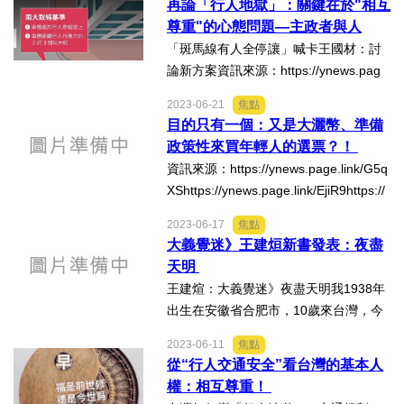
再論「行人地獄」：關鍵在於"相互
%E4%BC%81%E6%A5%AD%E5%B0%
尊重"的心態問題—主政者與人
8D%E4%BD%8F%E5%AE%85-%E7%
民！
「斑馬線有人全停讓」喊卡王國材：討
A4%BE%E6%9C%83%E6%...
論新方案資訊來源：https://ynews.pag
e.link/BL3yP再論「行人地獄」：關鍵在
2023-06-21
焦點
於"相互尊重"的心態問題！1、中央與地
目的只有一個：又是大灑幣、準備
方掌握權力的主政者、他的心中是否
政策性來買年輕人的選票？！
真...
資訊來源：https://ynews.page.link/G5q
XShttps://ynews.page.link/EjiR9https://
www.businesstoday.com.tw/article/cate
2023-06-17
焦點
gory/183027/post/202306210028/民眾
大義覺迷》王建烜新書發表：夜盡
黨營批賴清德「私大補助學費⋯」明顯
天明
政策買票...
王建煊：大義覺迷》夜盡天明我1938年
出生在安徽省合肥市，10歲來台灣，今
年85歲，吃台灣米，喝台灣水75年，是
2023-06-11
焦點
有人說的「外省豬」。我出生在很貧困
從“行人交通安全”看台灣的基本人
的家庭，父母皆因家貧，繳不起學費，
權：相互尊重！
都未念過小學，母親不識...