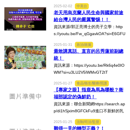
2025-02-02
中美台
老天用烏克蘭人民生命與國家前途
給台灣人民的嚴厲警惕！！
資訊來源/郭正亮博士的亮子立學：http
s://youtu.be/Fw_qGgavkOA?si=E6GFU
WuUqUSGtGcC
2025-01-31
政治/政黨
最敢講真話、直言的呂秀蓮前副總
統！
資訊來源：https://youtu.be/Rk6q4e0IO
WM?si=u3LU2V5IWMvGT2tT
2025-01-27
食品/衛生/醫療/照護
【專家之眼】指鹿為馬為哪般？衛
福部認定的偽鮮奶！
資訊來源：聯合新聞網https://search.ap
p/di1hSjxim8GFCkFu9進口不新鮮的乳
品冠上「鮮乳」爭議許久，引發學者、
2025-01-25
法制/司法/監督
酪農業、消費者的一致反對，儘管衛福
難得一見的轉型正義？！