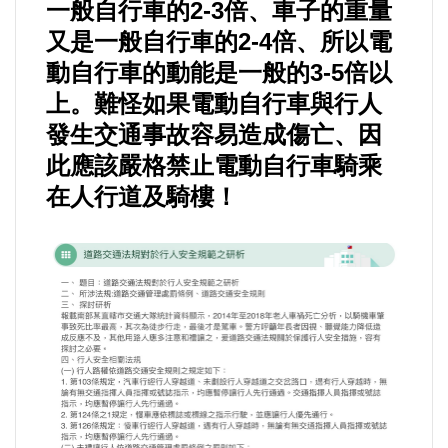
好人好事/人物介紹
一般自行車的2-3倍、車子的重量
又是一般自行車的2-4倍、所以電
動自行車的動能是一般的3-5倍以
上。難怪如果電動自行車與行人
發生交通事故容易造成傷亡、因
此應該嚴格禁止電動自行車騎乘
在人行道及騎樓！