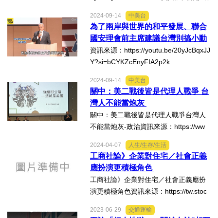
遭遇野火肆虐，死亡人數已攀升至16
2024-09-14
中美台
人，無數民宅建築付之一炬，更頻頻傳
為了兩岸與世界的和平發展、聯合
出缺水救災，加州水資源分配問題浮上
國安理會前主席建議台灣別搞小動
檯面。其中，握有加州最大...
作！
資訊來源：https://youtu.be/20yJcBqxJJ
Y?si=bCYKZcEnyFIA2p2k
2024-09-14
中美台
關中：美二戰後皆是代理人戰爭 台
灣人不能當炮灰
關中：美二戰後皆是代理人戰爭台灣人
不能當炮灰-政治資訊來源：https://ww
w.chinatimes.com/realtimenews/20240
2024-04-07
人生/生存/生活
914001509-260407
工商社論》企業對住宅／社會正義
應扮演更積極角色
工商社論》企業對住宅／社會正義應扮
演更積極角色資訊來源：https://tw.stoc
k.yahoo.com/news/%E5%B7%A5%E
2023-06-29
交通運輸
5%95%86%E7%A4%BE%E8%AB%96-