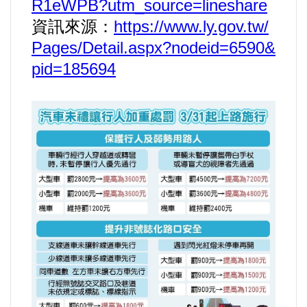
R1eWPB?utm_source=lineshare
資訊來源：
https://www.ly.gov.tw/
內政/社會/福利/弱勢/慈善
Pages/Detail.aspx?nodeid=6590&
pid=185694
國際/全球
環境/資源/能源
交通運輸
中美台
正能量
餐飲美食
蔬/素食