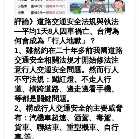
法制/司法/監督
評論》道路交通安全法規與執法
防災/救災
—平均1天8人因車禍亡、台灣為
何會成為「行人地獄」？
考試/監察
1、雖然約在二十年多前我國道路
交通安全相關法規才開始修法注
國安/國防/外交
意行人交通安全問題。然而行人
不守法規：闖紅燈、不走人行
綠能
道、橫跨道路、邊走邊看手機、
自然/地理/景觀/地球
等都是關鍵問題。
2、構成行人交通安全的主要威脅
都市發展與都市建設
有：汽機車超速、酒駕、毒駕、
貨車、聯結車、重型機車、自行
財務金融/稅制改革
車.等。