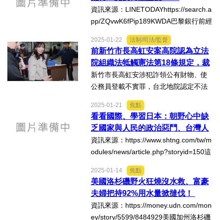
部食藥署提出的修正草案，但仍堅決要
資訊來源：LINETODAYhttps://search.a
讓「偽鮮奶」使用鮮奶一...
pp/ZQvwK6fPip189KWDA巴黎銀行前經
理諸慶恩當年向富商翁茂鍾追債，反被
2025-01-22
法制/司法/監督
一票「翁友友」司法官聯手誣陷，他被
前新竹市長高虹安案高院認為立法
二審判刑4月、緩刑3年，結果在上訴最
院組織法牴觸憲法第18條規定，裁
高法院時含冤而死。多...
定停審，聲請憲法法庭宣告條文違
新竹市長高虹安涉犯詐領公有財物、使
憲；台灣高檢署抗告，高院駁回確
公務員登載不實罪，台北地院認定不法
定
所得為11萬6千多元，判她7年4月徒
2025-01-21
焦點
刑，褫奪公權四4年，現停職，案件上訴
看看國際、學習日本：朝野心中缺
台灣高等法院。高院認為立法院組織法
乏國家與人民的政治惡鬥、台灣人
第32條第1項違反法律明確性原則...
民受害無窮！
資訊來源：https://www.shtng.com/tw/m
odules/news/article.php?storyid=150這
份資訊把日本的預算增加比例做了詳盡
2025-01-14
焦點
的說明，我國行政院也應該提得出類似
美國洛杉磯野火狂燒沒水救、富豪
的詳細說帖。我國當前的政治體制屬於
夫婦把持92%用水量掀撻伐！
內閣制與總...
資訊來源：https://money.udn.com/mon
ey/story/5599/8484929美國加州洛杉磯