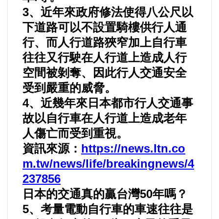
3、近年來政府修法使得八公尺以
選舉/民調
下道路可以不設置騎樓供行人通
觀光旅遊
行、而人行道路狹窄加上自行車
往往又行駛在人行道上造成人行
生物科技
空間被剝奪、因此行人交通安全
受到嚴重的威脅。
出版（影音/圖書/雜誌）
4、近幾年來日本都市行人交通事
故以自行車在人行道上造成老年
發明/專利
人傷亡而受到重視。
文化資產/文物保護
資訊來源：
https://news.ltn.co
m.tw/news/life/breakingnews/4
旅館/民宿
237856
日本的交通真的贏台灣50年嗎？
能源
5、考量電動自行車的車速往往是