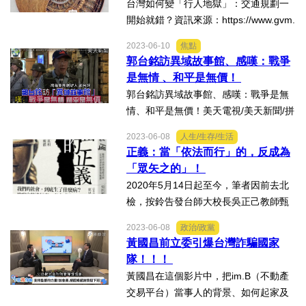
台灣如何變「行人地獄」：交通規劃一
開始就錯？資訊來源：https://www.gvm.
com.tw/article/103442?utm_source=lin
2023-06-10
焦點
e&utm_medium=social&utm_content=1
郭台銘訪異域故事館、感嘆：戰爭
03442&utm_campaign=share評論：從
是無情 、和平是無價！
&ldquo...
郭台銘訪異域故事館、感嘆：戰爭是無
情、和平是無價！美天電視/美天新聞/拼
傳媒2023.06.10資訊來源：https://www.
2023-06-08
人生/生存/生活
youtube.com/watch?v=p0n7yNuGlcM
正義：當「依法而行」的，反成為
「眾矢之的」！
2020年5月14日起至今，筆者因前去北
檢，按鈴告發台師大校長吳正己教師甄
選黑箱作業，在「告發吳正己」，以及
2023-06-08
政治/政黨
「惡遭吳正己…等，違法以『公費』反
黃國昌前立委引爆台灣詐騙國家
告筆者十餘案」之間，筆者頻繁交叉出
隊！！！
庭於地檢署、地院、高院...
黃國昌在這個影片中，把im.B（不動產
交易平台）當事人的背景、如何起家及