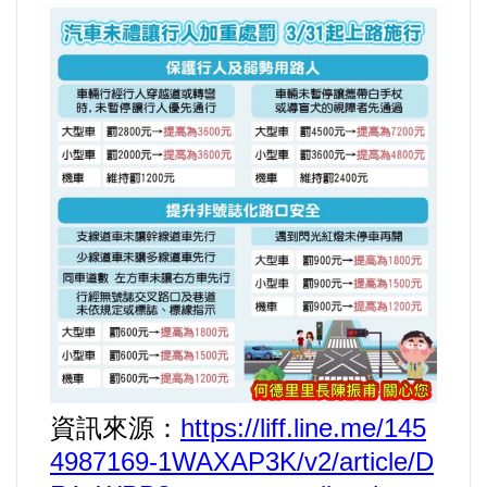
運動/體育/休閒/育樂
兩岸/大陸
寵物/動保
焦點
婦女/孩童
熱門
健康/養生
資訊來源：
https://liff.line.me/145
命理/信仰/宗教/宮廟/教會
4987169-1WAXAP3K/v2/article/D
演講/發表會/論壇/研討會