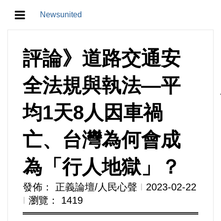
Newsunited
地方/天氣/颱風/地震
評論》道路交通安
教育/五育/五創
全法規與執法—平
人生/生存/生活
均1天8人因車禍
產業/經濟
亡、台灣為何會成
政治/政黨
為「行人地獄」？
農業/技術/肥飼料/農藥/產銷
發佈： 正義論壇/人民心聲
Ι
2023-02-22
Ι
瀏覽： 1419
食品/衛生/醫療/照護