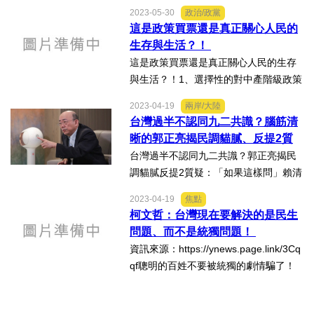
與立委陳歐柏沆瀣一氣的關係陳述剖析
2023-05-30
政治/政黨
得最清楚完整，讓想瞭解這個案子的人
這是政策買票還是真正關心人民的
不會再霧裡看花。很不錯！黃國昌值得
生存與生活？！
喝彩。資訊來源：https://y...
這是政策買票還是真正關心人民的生存
與生活？！1、選擇性的對中產階級政策
補貼、是否違反憲法最基本的公平正
2023-04-19
兩岸/大陸
義？2、只有今年要選舉才有補助、往後
台灣過半不認同九二共識？腦筋清
每年都會有同樣的補助嗎？3、勞工、軍
晰的郭正亮揭民調貓膩、反提2質
公教、警消的退休年金...
疑：「如果這樣問」賴清德可能沒
台灣過半不認同九二共識？郭正亮揭民
法回答！
調貓膩反提2質疑：「如果這樣問」賴清
德可能沒法回答？！資訊來源：https://t
2023-04-19
焦點
w.news.yahoo.com/%E5%8F%B0%E
柯文哲：台灣現在要解決的是民生
7%81%A3%E9%81%8E%E5%8D%8
問題、而不是統獨問題！
A%E4%B8%8D%E8%AA%8D%E5%9
資訊來源：https://ynews.page.link/3Cq
0%8C%E4%...
qf聰明的百姓不要被統獨的劇情騙了！
在一般決策分析的過程中、統一與獨立
是兩個不同的方案、為何政治人物錯