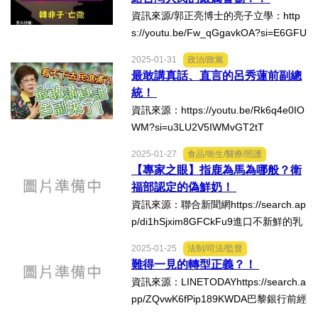
資訊來源/郭正亮博士的亮子立學：http
s://youtu.be/Fw_qGgavkOA?si=E6GFU
內政/社會/福利/弱勢/慈善
WuUqUSGtGcC
2025-01-31
政治/政黨
最敢講真話、直言的呂秀蓮前副總
國際/全球
統！
資訊來源：https://youtu.be/Rk6q4e0IO
環境/資源/能源
WM?si=u3LU2V5IWMvGT2tT
交通運輸
2025-01-27
食品/衛生/醫療/照護
【專家之眼】指鹿為馬為哪般？衛
福部認定的偽鮮奶！
中美台
資訊來源：聯合新聞網https://search.ap
p/di1hSjxim8GFCkFu9進口不新鮮的乳
正能量
品冠上「鮮乳」爭議許久，引發學者、
2025-01-25
法制/司法/監督
酪農業、消費者的一致反對，儘管衛福
難得一見的轉型正義？！
餐飲美食
部食藥署提出的修正草案，但仍堅決要
資訊來源：LINETODAYhttps://search.a
讓「偽鮮奶」使用鮮奶一...
pp/ZQvwK6fPip189KWDA巴黎銀行前經
蔬/素食
理諸慶恩當年向富商翁茂鍾追債，反被