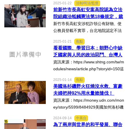
2025-01-22
法制/司法/監督
一票「翁友友」司法官聯手誣陷，他被
前新竹市長高虹安案高院認為立法
法制/司法/監督
二審判刑4月、緩刑3年，結果在上訴最
院組織法牴觸憲法第18條規定，裁
高法院時含冤而死。多...
定停審，聲請憲法法庭宣告條文違
新竹市長高虹安涉犯詐領公有財物、使
防災/救災
憲；台灣高檢署抗告，高院駁回確
公務員登載不實罪，台北地院認定不法
定
所得為11萬6千多元，判她7年4月徒
考試/監察
2025-01-21
焦點
刑，褫奪公權四4年，現停職，案件上訴
看看國際、學習日本：朝野心中缺
台灣高等法院。高院認為立法院組織法
乏國家與人民的政治惡鬥、台灣人
國安/國防/外交
第32條第1項違反法律明確性原則...
民受害無窮！
資訊來源：https://www.shtng.com/tw/m
odules/news/article.php?storyid=150這
綠能
份資訊把日本的預算增加比例做了詳盡
2025-01-14
焦點
的說明，我國行政院也應該提得出類似
美國洛杉磯野火狂燒沒水救、富豪
自然/地理/景觀/地球
的詳細說帖。我國當前的政治體制屬於
夫婦把持92%用水量掀撻伐！
內閣制與總...
資訊來源：https://money.udn.com/mon
都市發展與都市建設
ey/story/5599/8484929美國加州洛杉磯
遭遇野火肆虐，死亡人數已攀升至16
2024-09-14
中美台
財務金融/稅制改革
人，無數民宅建築付之一炬，更頻頻傳
為了兩岸與世界的和平發展、聯合
出缺水救災，加州水資源分配問題浮上