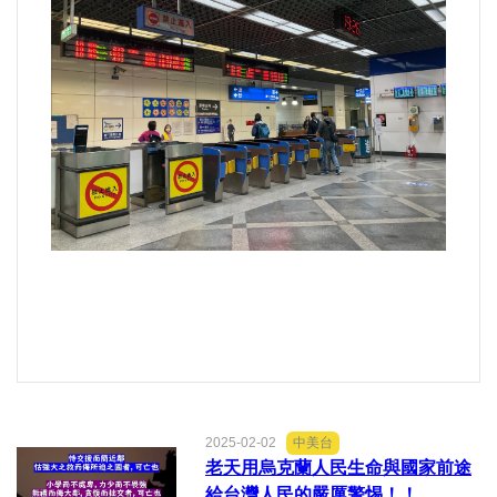
運動/體育/休閒/育樂
兩岸/大陸
寵物/動保
焦點
婦女/孩童
熱門
健康/養生
命理/信仰/宗教/宮廟/教會
2025-02-02
中美台
老天用烏克蘭人民生命與國家前途
給台灣人民的嚴厲警惕！！
演講/發表會/論壇/研討會