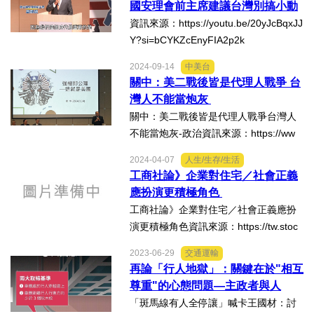
國安理會前主席建議台灣別搞小動
檯面。其中，握有加州最大...
選舉/民調
作！
資訊來源：https://youtu.be/20yJcBqxJJ
Y?si=bCYKZcEnyFIA2p2k
觀光旅遊
2024-09-14
中美台
關中：美二戰後皆是代理人戰爭 台
生物科技
灣人不能當炮灰
關中：美二戰後皆是代理人戰爭台灣人
出版（影音/圖書/雜誌）
不能當炮灰-政治資訊來源：https://ww
w.chinatimes.com/realtimenews/20240
2024-04-07
人生/生存/生活
發明/專利
914001509-260407
工商社論》企業對住宅／社會正義
應扮演更積極角色
文化資產/文物保護
工商社論》企業對住宅／社會正義應扮
演更積極角色資訊來源：https://tw.stoc
旅館/民宿
k.yahoo.com/news/%E5%B7%A5%E
2023-06-29
交通運輸
5%95%86%E7%A4%BE%E8%AB%96-
再論「行人地獄」：關鍵在於"相互
%E4%BC%81%E6%A5%AD%E5%B0%
能源
尊重"的心態問題—主政者與人
8D%E4%BD%8F%E5%AE%85-%E7%
民！
「斑馬線有人全停讓」喊卡王國材：討
A4%BE%E6%9C%83%E6%...