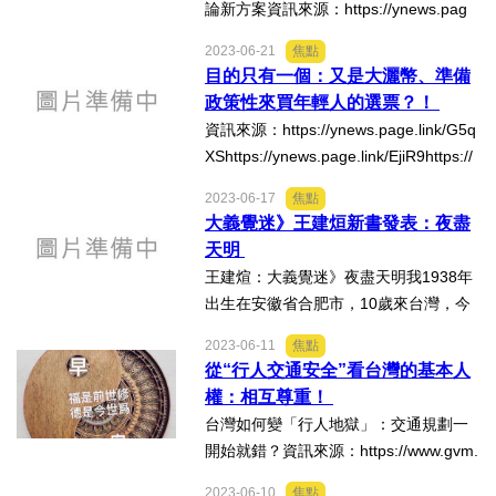
好人好事/人物介紹
論新方案資訊來源：https://ynews.pag
e.link/BL3yP再論「行人地獄」：關鍵在
2023-06-21
焦點
於"相互尊重"的心態問題！1、中央與地
目的只有一個：又是大灑幣、準備
方掌握權力的主政者、他的心中是否
政策性來買年輕人的選票？！
真...
資訊來源：https://ynews.page.link/G5q
XShttps://ynews.page.link/EjiR9https://
www.businesstoday.com.tw/article/cate
2023-06-17
焦點
gory/183027/post/202306210028/民眾
大義覺迷》王建烜新書發表：夜盡
黨營批賴清德「私大補助學費⋯」明顯
天明
政策買票...
王建煊：大義覺迷》夜盡天明我1938年
出生在安徽省合肥市，10歲來台灣，今
年85歲，吃台灣米，喝台灣水75年，是
2023-06-11
焦點
有人說的「外省豬」。我出生在很貧困
從“行人交通安全”看台灣的基本人
的家庭，父母皆因家貧，繳不起學費，
權：相互尊重！
都未念過小學，母親不識...
台灣如何變「行人地獄」：交通規劃一
開始就錯？資訊來源：https://www.gvm.
com.tw/article/103442?utm_source=lin
2023-06-10
焦點