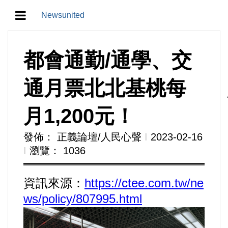
Newsunited
地方/天氣/颱風/地震
都會通勤/通學、交
教育/五育/五創
通月票北北基桃每
人生/生存/生活
月1,200元！
產業/經濟
發佈： 正義論壇/人民心聲
Ι
2023-02-16
Ι
瀏覽： 1036
政治/政黨
資訊來源：
https://ctee.com.tw/ne
農業/技術/肥飼料/農藥/產銷
ws/policy/807995.html
食品/衛生/醫療/照護