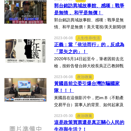
e&utm_medium=social&utm_content=1
郭台銘訪異域故事館、感嘆：戰爭
03442&utm_campaign=share評論：從
是無情 、和平是無價！
&ldquo...
郭台銘訪異域故事館、感嘆：戰爭是無
情、和平是無價！美天電視/美天新聞/拼
傳媒2023.06.10資訊來源：https://www.
2023-06-08
人生/生存/生活
youtube.com/watch?v=p0n7yNuGlcM
正義：當「依法而行」的，反成為
「眾矢之的」！
2020年5月14日起至今，筆者因前去北
檢，按鈴告發台師大校長吳正己教師甄
選黑箱作業，在「告發吳正己」，以及
2023-06-08
政治/政黨
「惡遭吳正己…等，違法以『公費』反
黃國昌前立委引爆台灣詐騙國家
告筆者十餘案」之間，筆者頻繁交叉出
隊！！！
庭於地檢署、地院、高院...
黃國昌在這個影片中，把im.B（不動產
交易平台）當事人的背景、如何起家及
與立委陳歐柏沆瀣一氣的關係陳述剖析
2023-05-30
政治/政黨
得最清楚完整，讓想瞭解這個案子的人
這是政策買票還是真正關心人民的
不會再霧裡看花。很不錯！黃國昌值得
生存與生活？！