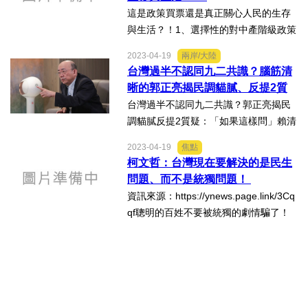
喝彩。資訊來源：https://y...
這是政策買票還是真正關心人民的生存
與生活？！1、選擇性的對中產階級政策
補貼、是否違反憲法最基本的公平正
2023-04-19
兩岸/大陸
義？2、只有今年要選舉才有補助、往後
台灣過半不認同九二共識？腦筋清
每年都會有同樣的補助嗎？3、勞工、軍
晰的郭正亮揭民調貓膩、反提2質
公教、警消的退休年金...
疑：「如果這樣問」賴清德可能沒
台灣過半不認同九二共識？郭正亮揭民
法回答！
調貓膩反提2質疑：「如果這樣問」賴清
德可能沒法回答？！資訊來源：https://t
2023-04-19
焦點
w.news.yahoo.com/%E5%8F%B0%E
柯文哲：台灣現在要解決的是民生
7%81%A3%E9%81%8E%E5%8D%8
問題、而不是統獨問題！
A%E4%B8%8D%E8%AA%8D%E5%9
資訊來源：https://ynews.page.link/3Cq
0%8C%E4%...
qf聰明的百姓不要被統獨的劇情騙了！
在一般決策分析的過程中、統一與獨立
是兩個不同的方案、為何政治人物錯
把"方案"變成人民追求的"目標"？事實
上...