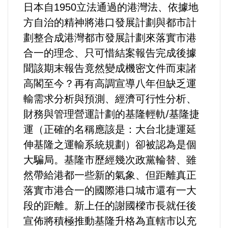
日本自1950立法通過的港灣法、依據地
方自治的精神將港口發展計劃與都市計
內政/社會/福利/弱勢/慈善
劃整合成港灣都市發展計劃來落實市港
合一的理念、只可惜結案報告完成後據
國際/全球
聞該期末報告竟然變成機密文件而束諸
環境/資源/能源
高閣至今？再有高調宣導八年但缺乏運
輸需求分析與預測、經濟可行性分析、
交通運輸
財務與管理營運計劃的基隆輕軌/基隆捷
運（正確的名稱應該是：大台北捷運延
中美台
伸基隆之運輸系統規劃）卻被認為是個
大騙局。基隆市歷經幾次政黨輪替、雖
正能量
然帶給港都一些新的氣象、但距離真正
落實市港合一的國際港口城市還有一大
餐飲美食
段的距離。新上任的謝國樑市長就任後
蔬/素食
宣佈將積極推動基隆升格為直轄市以充