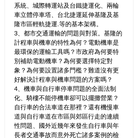
系統、城際轉運站及台鐵捷運化、兩輪
選舉/民調
車立體停車塔、台北捷運延伸基隆及基
觀光旅遊
隆市區輕軌捷運.等的基本架構。
3、都市交通運輸的問題與對策。基隆的
生物科技
計程車與機車的特性為何？電動機車是
最環保的運輸工具嗎？市政府為何要特
出版（影音/圖書/雜誌）
別補助電動機車？為何要選擇特定對
象？為何要設置諸多門檻？難道沒有更
發明/專利
好解決計程車與機車問題的方案嗎？
4、機車與自行車停車問題的全面法制
文化資產/文物保護
化、騎樓不能停機車卻可以擺攤營業？
旅館/民宿
自行車的合法車道在那裡？還有機慢車
道與自行車道在市區與郊區行走的連續
能源
性問題、國外近幾年來發生自行車與年
長者交通事故而意外死亡諸多案例的檢