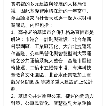
實港都的多元建設與發展的大格局倡
法制/司法/監督
議。因此基隆智庫將在新的一年當中、
藉由論壇來向社會大眾逐一深入探討相
防災/救災
關課題、內容包括：
1、高格局的基隆市合併升格為直轄市是
考試/監察
解決：市港合一計劃與建設、北台創新
科學園區、工業區活化、大台北捷運延
國安/國防/外交
伸基隆、公車民營化與智慧型副大眾運
綠能
輸之公共運輸系統大整合、基隆市區輕
軌捷運、二輪車立體停車塔、海洋科技
自然/地理/景觀/地球
暨教育文化園區、北台水產集散加工暨
觀光休閒園區.等諸多重大建設的上位計
都市發展與都市建設
劃。
2、基隆公共運輸與公車、捷運的問題與
財務金融/稅制改革
對策。公車民營化、智慧型副大眾運輸