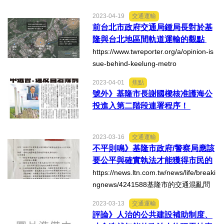
2023-04-19
交通運輸
前台北市政府交通局鍾局長對於基
隆與台北地區間軌道運輸的觀點
https://www.twreporter.org/a/opinion-is
sue-behind-keelung-metro
2023-04-01
焦點
號外》基隆市長謝國樑核准護海公
投進入第二階段連署程序！
2023-03-16
交通運輸
不平則鳴》基隆市政府/警察局應該
要公平與確實執法才能獲得市民的
信任與支持！
https://news.ltn.com.tw/news/life/breaki
ngnews/4241588基隆市的交通混亂問
題非常多、茲列舉一些現象說明如下：
2023-03-13
交通運輸
1、市政府一直缺乏一套公平合理的騎樓
評論》人治的公共建設補助制度、
與路邊停車之政策、原則與辦法能公開