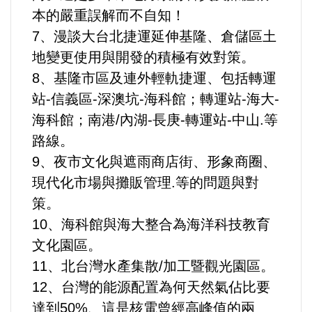
本的嚴重誤解而不自知！
7、漫談大台北捷運延伸基隆、倉儲區土
地變更使用與開發的積極有效對策。
8、基隆市區及連外輕軌捷運、包括轉運
站-信義區-深澳坑-海科館；轉運站-海大-
海科館；南港/內湖-長庚-轉運站-中山.等
路線。
9、夜市文化與遮雨商店街、形象商圈、
現代化市場與攤販管理.等的問題與對
策。
10、海科館與海大整合為海洋科技教育
文化園區。
11、北台灣水產集散/加工暨觀光園區。
12、台灣的能源配置為何天然氣佔比要
達到50%、這是核電曾經高峰值的兩