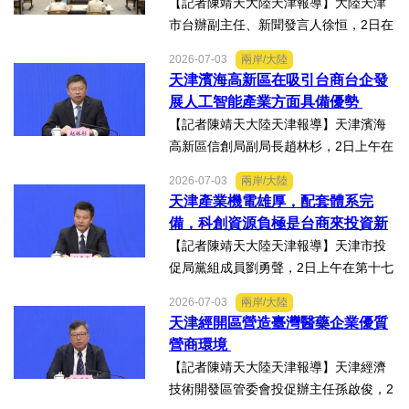
日在天津舉辦
【記者陳靖天大陸天津報導】大陸天津
市台辦副主任、新聞發言人徐恒，2日在
第十七屆津台投資合作洽談會新聞發佈
2026-07-03
兩岸/大陸
會上表示，津台投資合作洽談會，從200
天津濱海高新區在吸引台商台企發
8年至今已成功舉辦16屆，津台會已成為
展人工智能產業方面具備優勢
兩岸重要的經貿交流合...
【記者陳靖天大陸天津報導】天津濱海
高新區信創局副局長趙林杉，2日上午在
第十七屆津台投資合作洽談會新聞發佈
2026-07-03
兩岸/大陸
會上，針對吸引臺商臺企來津發展人工
天津產業機電雄厚，配套體系完
智能產業方面具備優勢表示，高新區作
備，科創資源負極是台商來投資新
為國家自主創新示範區，也...
業的理想沃土
【記者陳靖天大陸天津報導】天津市投
促局黨組成員劉勇聲，2日上午在第十七
屆津台投資合作洽談會新聞發佈會上回
2026-07-03
兩岸/大陸
答記者提問關於天津在產業發展方面有
天津經開區營造臺灣醫藥企業優質
哪些突出優勢，目前台資企業在天津的
營商環境
融合情況，未來還有哪些...
【記者陳靖天大陸天津報導】天津經濟
技術開發區管委會投促辦主任孫啟俊，2