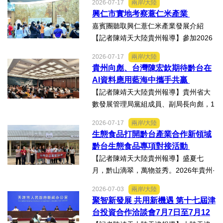
2026-07-17
兩岸/大陸
科會舉辦的「貝蒙論壇」，實地交流活
興仁市實地考察薏仁米產業
動走訪臺南楠西地震及丹娜絲風災區，
嘉賓團聽取興仁薏仁米產業發展介紹
慈濟動員資金與萬人次的復原...
【記者陳靖天大陸貴州報導】參加2026
貴州·臺灣經貿交流合作懇談會、黔台特
2026-07-17
兩岸/大陸
色產業助力鄉村振興對接會的臺灣嘉賓
貴州向彪、台灣陳宏欽期待黔台在
組團，7月15日，到興仁市實地考察，深
AI資料應用藍海中攜手共贏
入調研興仁薏仁米...
【記者陳靖天大陸貴州報導】貴州省大
數發展管理局黨組成員、副局長向彪，1
4日，在2026年貴州・臺灣經貿交流合
2026-07-17
兩岸/大陸
作懇談會黔台大數據與人工智能產業對
生態食品打開黔台產業合作新領域
接會上表示，召開黔台大數據與人工智
黔台生態食品專項對接活動
能產業對接會，旨在搭建兩...
【記者陳靖天大陸貴州報導】盛夏七
月，黔山滴翠，萬物並秀。2026年貴州·
臺灣經貿交流合作懇談會「黔台生態食
2026-07-03
兩岸/大陸
品專項對接活動」於7月13日至16日舉
聚智新發展 共用新機遇 第十七屆津
行。近30名台商代表跨海而來，踏訪貴
台投資合作洽談會7月7日至7月12
州生態食品產業一線，...