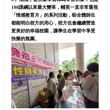
選舉/民調
108課綱以來最大變革，輔英一直非常重視
「情感教育月」的系列活動，盼全體師生
觀光旅遊
都能明白校方的用心，校方也會繼續營造
更美好的幸福校園，讓學生在學習中享受
生物科技
快樂的氛圍。
出版（影音/圖書/雜誌）
發明/專利
文化資產/文物保護
旅館/民宿
能源