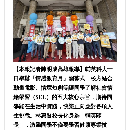
運動/體育/休閒/育樂
兩岸/大陸
寵物/動保
焦點
婦女/孩童
【本報記者陳明成高雄報導】輔英科大一
日舉辦「情感教育月」開幕式，校方結合
熱門
動畫電影、情境短劇等讓同學了解社會情
緒學習（SEL）的五大核心宗旨，期待同
健康/養生
學能在生活中實踐，快樂正向應對各項人
命理/信仰/宗教/宮廟/教會
生挑戰。林惠賢校長化身為「輔英隊
長」，激勵同學不僅要學習健康專業技
演講/發表會/論壇/研討會