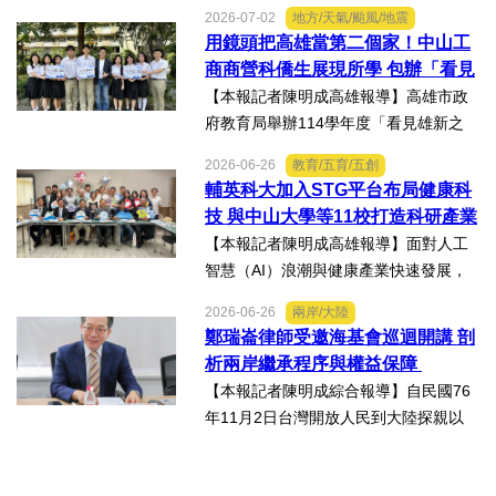
日上午在第十七屆津台投資合作洽談會
2026-07-02
地方/天氣/颱風/地震
新聞發佈會上，說明天津市作為北方生
用鏡頭把高雄當第二個家！中山工
物醫藥產業高地，天津經開區能為臺灣
商商營科僑生展現所學 包辦「看見
醫藥大健康行業的創業者和...
雄新之光」創意短片前三名
【本報記者陳明成高雄報導】高雄市政
府教育局舉辦114學年度「看見雄新之
光」創意短片競賽，中山工商商業經營
2026-06-26
教育/五育/五創
科建教僑生專班學生囊括高中職組前三
輔英科大加入STG平台布局健康科
名。李昱平校長表示，來自泰國、印尼
技 與中山大學等11校打造科研產業
及越南僑生，以異國的獨特視...
生態圈
【本報記者陳明成高雄報導】面對人工
智慧（AI）浪潮與健康產業快速發展，
由國立中山大學領軍成立的「STG南臺
2026-06-26
兩岸/大陸
灣科研產業化平台」，再擴大跨校科研
鄭瑞崙律師受邀海基會巡迴開講 剖
合作版圖，與輔英科技大學簽署合作備
析兩岸繼承程序與權益保障
忘錄（MOU），並共同為「廠...
【本報記者陳明成綜合報導】自民國76
年11月2日台灣開放人民到大陸探親以
來，兩岸人民交流日漸頻繁，台灣人民
於中國大陸經商、工作及求學的人數也