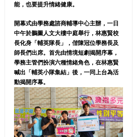
能，也要提升情緒健康。
內政/社會/福利/弱勢/慈善
開幕式由學務處諮商輔導中心主辦，一日
中午於鵬圖人文大樓中庭舉行，林惠賢校
國際/全球
長化身「輔英隊長」，偕陳冠位學務長及
環境/資源/能源
師長們出席。首先由情境短劇揭開序幕，
學務主管們扮演六種情緒角色，在林惠賢
交通運輸
喊出「輔英小隊集結」後，一同上台為活
動揭開序幕。
中美台
正能量
餐飲美食
蔬/素食