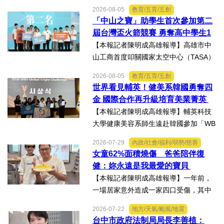
2026-08-05
教育/五育/五創
「中山之寶」助學生首次參加第二
屆台灣盃火箭競賽 勇奪高中學生1
K組亞軍
【本報記者陳明成高雄報導】高雄市中
山工商首度叩關國家太空中心（TASA）
主辦的「2026第二屆台灣盃火箭競賽，
2026-08-05
教育/五育/五創
一路過關斬將，順利完成火箭發射，並
世界看見輔英！健美系韓國勇奪四
將全箭完整回收，勇奪高中學生1K組亞
金 國際合作再升級培育美業菁英
軍，表現亮眼。陳國清...
【本報記者陳明成高雄報導】輔英科技
大學健康美容系師生遠赴韓國參加「WB
AA第25屆世界美容藝術與設計國際大
2026-07-29
內政/社會/福利/弱勢/慈善
賽」及「2026WBAGlobalTripleChallen
女童62%面積燒傷 爸爸陪伴復
ge全球美學現場賽」，展現紮實專業實
健：妳永遠是我最愛的寶貝
力，師生聯手勇奪四金、...
【本報記者陳明成高雄報導】一年前，
一場居家意外造成一家四口受傷，其中
當時年僅四歲的女兒芸芸全身62%面積
2026-07-22
地方/天氣/颱風/地震
燒傷，在加護病房搶救超過兩個月，並
台中市政府法制局局長李善植：