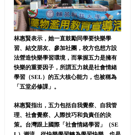
法制/司法/監督
防災/救災
林惠賢表示，她一直鼓勵同學要快樂學
考試/監察
習、結交朋友、參加社團，校方也想方設
法營造快樂學習環境，而掌握五力是擁有
國安/國防/外交
快樂的重要因子，所謂五力就是社會情緒
學習（SEL）的五大核心能力，也被稱為
綠能
「五堂必修課」。
自然/地理/景觀/地球
林惠賢指出，五力包括自我覺察、自我管
都市發展與都市建設
理、社會覺察、人際技巧和負責任的決
策。台灣跟上國際「社會情緒學習」（SE
財務金融/稅制改革
L）潮流，從快樂學習轉為學習快樂，也是