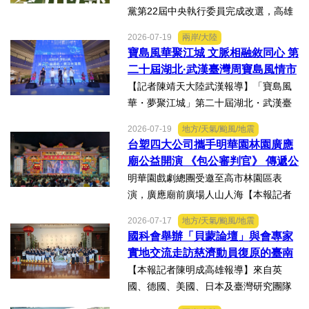
黨第22屆中央執行委員完成改選，高雄
市議員李雨庭順利當選中執委。李雨庭
2026-07-19
兩岸/大陸
表示，能夠獲得黨內同志的肯定與支
寶島風華聚江城 文脈相融敘同心 第
持，深感榮幸，也肩負更重大的責任，
二十屆湖北·武漢臺灣周寶島風情市
未來將秉持初心，做好黨與地...
集暨文化交流之夜在漢溫情上演
【記者陳靖天大陸武漢報導】「寶島風
華・夢聚江城」第二十屆湖北・武漢臺
灣周寶島風情市集暨文化交流之夜，7月
2026-07-19
地方/天氣/颱風/地震
16日晚上在武漢武商夢時代一樓中庭溫
台塑四大公司攜手明華園林園廣應
情上演，歌聲文脈聯結兩地，這場融美
廟公益開演 《包公審判官》 傳遞公
食、文創、歌舞、匠人分享...
義與自省精神
明華園戲劇總團受邀至高市林園區表
演，廣應廟前廣場人山人海【本報記者
陳明成高雄報導】台塑、南亞、台化及
2026-07-17
地方/天氣/颱風/地震
台塑石化等四大公司邀請由當家小生孫
國科會舉辦「貝蒙論壇」與會專家
翠鳳領軍的明華園戲劇總團，周末晚在
實地交流走訪慈濟動員復原的臺南
高雄市林園區廣應廟公益演...
楠西地震及丹娜絲風災區
【本報記者陳明成高雄報導】來自英
國、德國、美國、日本及臺灣研究團隊
及國際評審專家所參與為期四天，由國