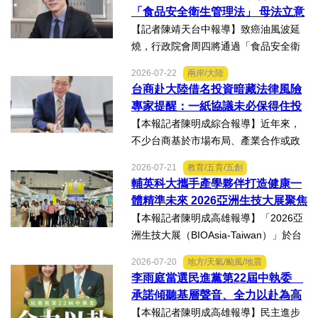
歷經在陽光基金會近一年的漫長復復健
「食品安全衛生管理法」 母法立意
及陪伴下，芸芸將於八月重返...
良善但子法標準過於寬鬆、處罰欠
【記者陳靖天台中報導】致癌油風波延
缺嚇阻力、第一線缺乏足夠的人力
燒，行政院會周四將通過「食品安全衛
與資源 三級管理終將淪為紙上談兵
生管理法」修法。行政院長卓榮泰20日
2026-07-22
兩岸/大陸
說明十大修法重點，其中增訂地方主管
台商赴大陸借名投資暗藏法律風險
機關風險導向查核機制、強化業者異常
專家提醒：一紙協議未必保得住投
通報責任及加重通報不實處...
資權益
【本報記者陳明成綜合報導】近年來，
不少台商基於市場布局、產業合作或政
策因素，選擇透過隱名投資方式中國大
2026-07-21
教育/五育/五創
陸。然而，看似便利的投資模式，卻可
輔英科大攜手產學夥伴打造健康一
能隱藏股權歸屬、投資收益、經營控制
體精準未來 2026亞洲生技大展聚焦
權及法律責任等風險，一旦...
精準健康創新實力
【本報記者陳明成高雄報導】「2026亞
洲生技大展（BIOAsia-Taiwan）」於台
北南港展覽館盛大登場，輔英科技大學
2026-07-20
地方/天氣/颱風/地震
研發長葉耀宗率團隊以「健康一體．精
李雨庭當選民進黨第22屆中執委
準未來」為主題參展，展現產學合作夥
承諾傾聽基層聲音、全力以赴為高
伴展示精準健康、生物科...
雄與台灣努力
【本報記者陳明成高雄報導】民主進步