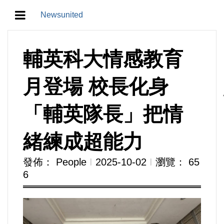
Newsunited
地方/天氣/颱風/地震
輔英科大情感教育
教育/五育/五創
月登場 校長化身
人生/生存/生活
「輔英隊長」把情
產業/經濟
緒練成超能力
政治/政黨
發佈： People
Ι
2025-10-02
Ι
瀏覽： 65
6
農業/技術/肥飼料/農藥/產銷
食品/衛生/醫療/照護