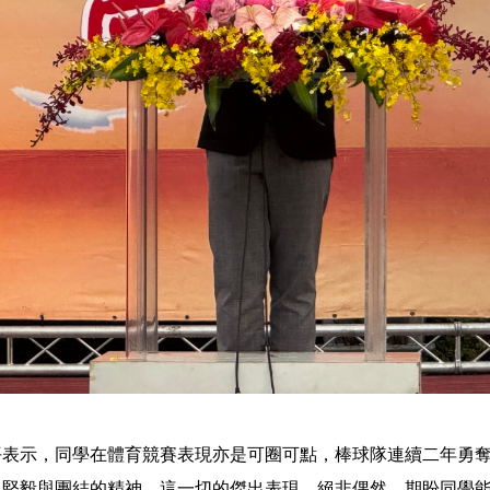
平表示，同學在體育競賽表現亦是可圈可點，棒球隊連續二年勇
現堅毅與團結的精神。這一切的傑出表現，絕非偶然，期盼同學