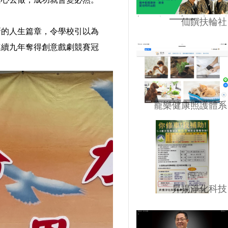
仙饌扶輪社
新的人生篇章，令學校引以為
連續九年奪得創意戲劇競賽冠
寵樂健康照護體系
昇揚淨化科技