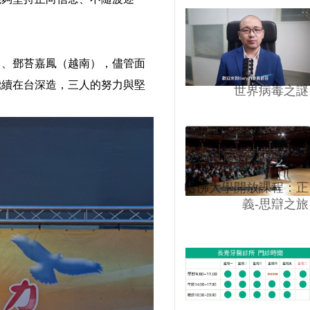
）、鄧苔嘉鳳（越南），儘管面
繼續在台深造，三人的努力與堅
世界病毒之謎
哈佛大學開放課程：正
義-思辯之旅