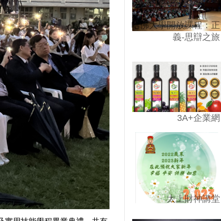
哈佛大學開放課程：正
義-思辯之旅
3A+企業網
太上財神講堂