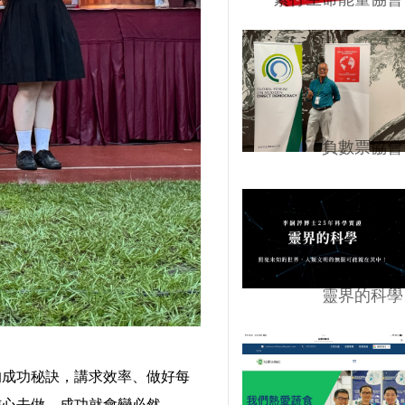
負數票協會
靈界的科學
的成功秘訣，講求效率、做好每
信心去做，成功就會變必然。