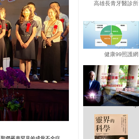
高雄長青牙醫診所
健康99照護網
21世紀領導力與倫理
學
陳聖傑罹患罕見的成骨不全症，