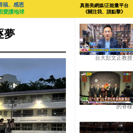
惜福、感恩
真善美網媒/正能量平台
用愛護地球
《關注我、請點擊》
逐夢
台大彭文正教授
台學版的54/64》大學
的脊樑