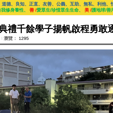
、道德、良知、正直、友善、公義、互助、無私、利他、
自我修身養性、
善 /
愛眾生/珍惜眾生生命、
美 /
護地球/善
典禮千餘學子揚帆啟程勇敢
Ι
瀏覽： 1295