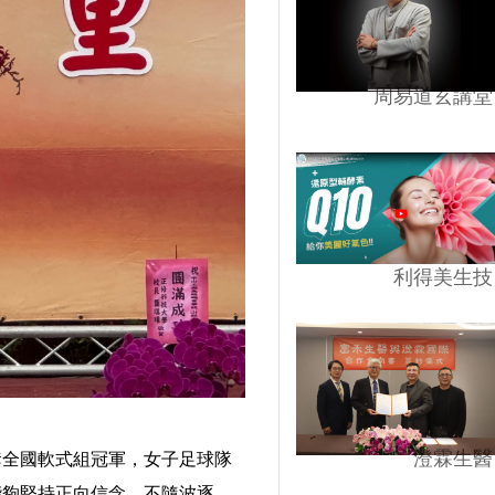
周易道玄講堂
利得美生技
澄霖生醫
奪全國軟式組冠軍，女子足球隊
能夠堅持正向信念、不隨波逐