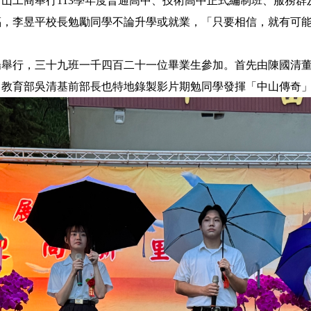
山工商舉行113學年度普通高中、技術高中正式編制班、服務群
福，李昱平校長勉勵同學不論升學或就業，「只要相信，就有可
場舉行，三十九班一千四百二十一位畢業生參加。首先由陳國清
。教育部吳清基前部長也特地錄製影片期勉同學發揮「中山傳奇