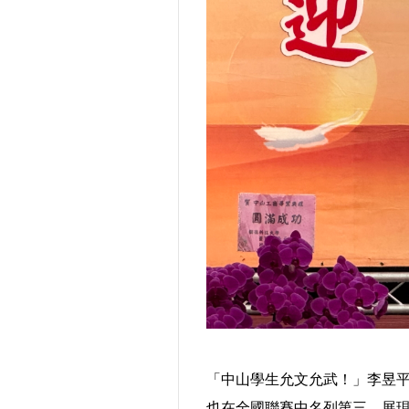
「中山學生允文允武！」李昱
也在全國聯賽中名列第三，展