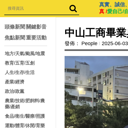
真實、誠信
真 /
愛自己/
頭條新聞
關鍵影音
中山工商畢業
焦點新聞
重要活動
發佈： People
Ι
2025-06-03
地方/天氣/颱風/地震
教育/五育/五創
人生/生存/生活
產業/經濟
政治/政黨
農業/技術/肥飼料/農
藥/產銷
食品/衛生/醫療/照護
運動/體育/休閒/育樂