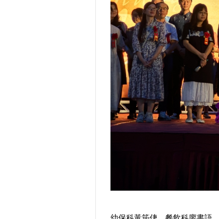
幼保科黃筠倢、餐飲科廖書語