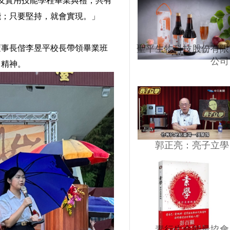
及實用技能學程畢業典禮，共有
能；只要堅持，就會實現。」
董事長偕李昱平校長帶領畢業班
聖平生物科技股份有限
公司
」精神。
郭正亮：亮子立學
素行生命能量協會