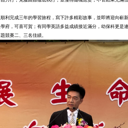
生順利完成三年的學習旅程，寫下許多精彩故事，並即將迎向嶄
尖學府，可喜可賀；有同學英語多益成績接近滿分，幼保科更是
專題競賽二、三名佳績。