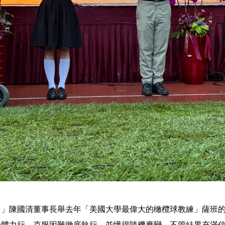
！」陳國清董事長舉去年「美國大學最偉大的橄欖球教練」薩班
身體力行，克服困難徹底執行，並懂得隨機應變，不管結果充滿