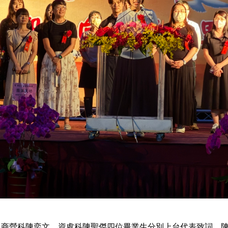
、商營科陳奕文、資處科陳聖傑四位畢業生分別上台代表致詞。