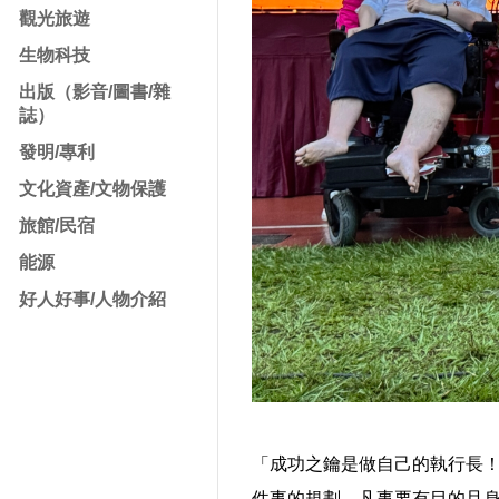
觀光旅遊
生物科技
出版（影音/圖書/雜
誌）
發明/專利
文化資產/文物保護
旅館/民宿
能源
好人好事/人物介紹
「成功之鑰是做自己的執行長
件事的規劃、凡事要有目的且