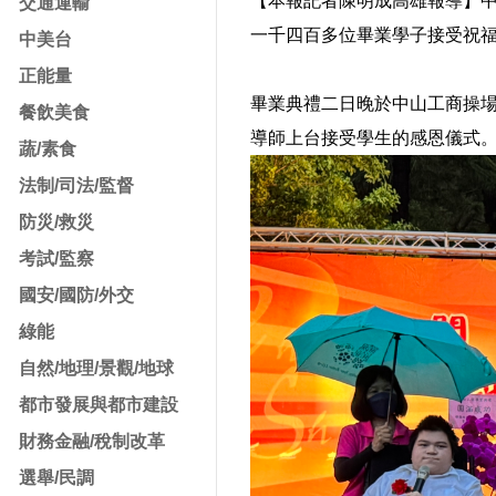
【本報記者陳明成高雄報導】中
交通運輸
一千四百多位畢業學子接受祝
中美台
正能量
畢業典禮二日晚於中山工商操
餐飲美食
導師上台接受學生的感恩儀式
蔬/素食
法制/司法/監督
防災/救災
考試/監察
國安/國防/外交
綠能
自然/地理/景觀/地球
都市發展與都市建設
財務金融/稅制改革
選舉/民調