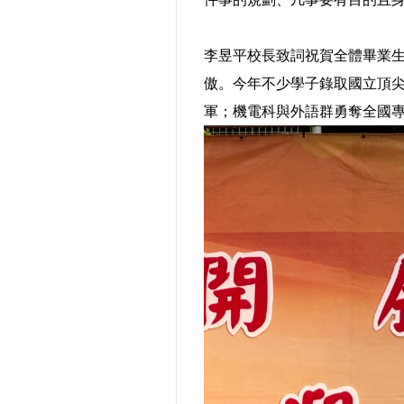
李昱平校長致詞祝賀全體畢業
傲。今年不少學子錄取國立頂
軍；機電科與外語群勇奪全國