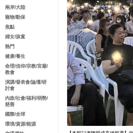
兩岸/大陸
寵物/動保
焦點
婦女/孩童
熱門
健康/養生
命理/信仰/宗教/宮廟/
教會
演講/發表會/論壇/研
討會
內政/社會/福利/弱勢/
慈善
國際/全球
環境/資源/能源