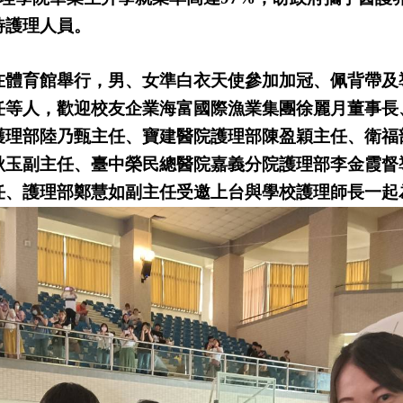
待護理人員。
在體育館舉行，男、女準白衣天使參加加冠、佩背帶及
任等人，歡迎校友企業海富國際漁業集團徐麗月董事長
護理部陸乃甄主任、寶建醫院護理部陳盈穎主任、衛福
秋玉副主任、臺中榮民總醫院嘉義分院護理部李金霞督
任、護理部鄭慧如副主任受邀上台與學校護理師長一起