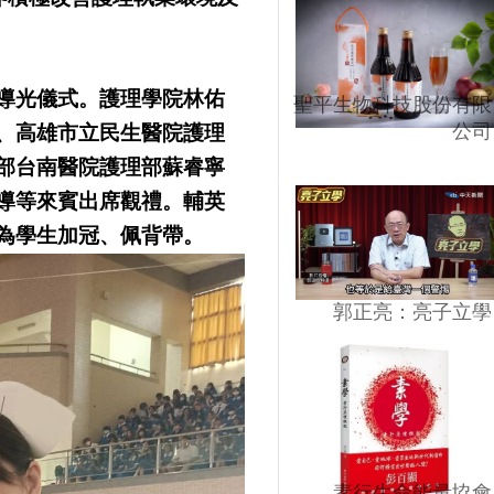
導光儀式。護理學院林佑
聖平生物科技股份有限
公司
、高雄市立民生醫院護理
部台南醫院護理部蘇睿寧
導等來賓出席觀禮。輔英
為學生加冠、佩背帶。
郭正亮：亮子立學
素行生命能量協會