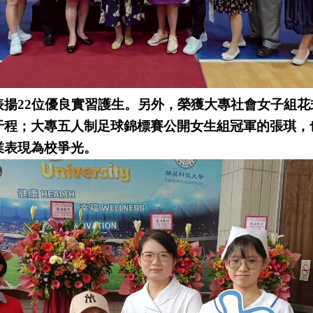
表揚22位優良實習護生。另外，榮獲大專社會女子組
于程；大專五人制足球錦標賽公開女生組冠軍的張琪，
業表現為校爭光。