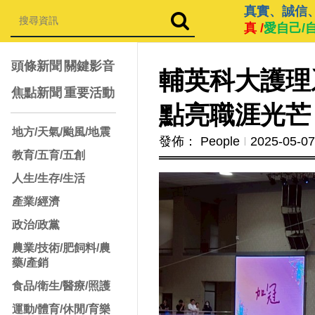
真實、誠信
真 /
愛自己/
頭條新聞
關鍵影音
輔英科大護理
焦點新聞
重要活動
點亮職涯光芒
地方/天氣/颱風/地震
發佈： People
Ι
2025-05-07
教育/五育/五創
人生/生存/生活
產業/經濟
政治/政黨
農業/技術/肥飼料/農
藥/產銷
食品/衛生/醫療/照護
運動/體育/休閒/育樂