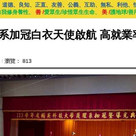
、道德、良知、正直、友善、公義、互助、無私、利他、
自我修身養性、
善 /
愛眾生/珍惜眾生生命、
美 /
護地球/善
系加冠白衣天使啟航 高就業
Ι
瀏覽： 813