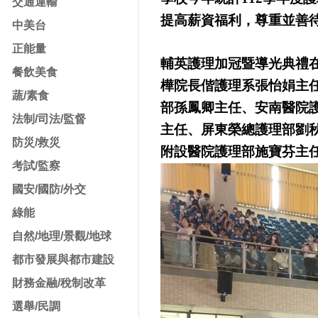
交通運輸
提高薪資福利，尊重並善
中美台
正能量
輔英護理加冠暨導光典禮
餐飲美食
樺院長偕護理系張怡娟主
蔬/素食
部孫鳳卿主任、安南醫院
法制/司法/監督
主任、屏東榮總護理部劉
防災/救災
附設醫院護理部施寶芬主
考試/監察
國安/國防/外交
綠能
自然/地理/景觀/地球
都市發展與都市建設
財務金融/稅制改革
選舉/民調