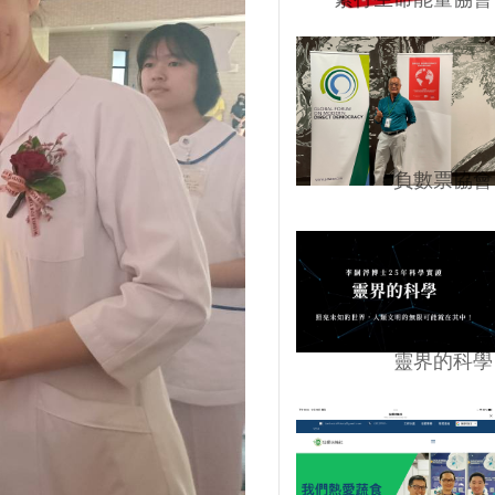
負數票協會
靈界的科學