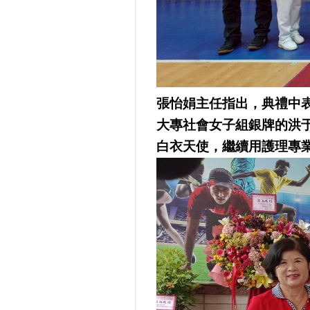
張怡娟主任指出，典禮中
大專社會女子組銀牌的洪
白衣天使，繼續用護理專