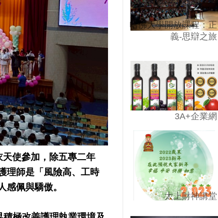
哈佛大學開放課程：正
義-思辯之旅
3A+企業網
衣天使參加，除五專二年
護理師是「風險高、工時
人感佩與驕傲。
太上財神講堂
界積極改善護理執業環境及