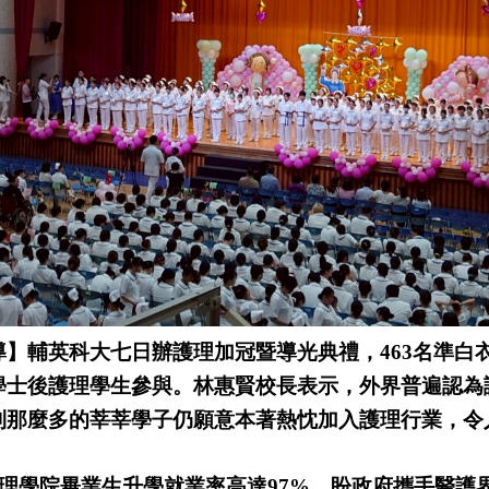
】輔英科大七日辦護理加冠暨導光典禮，463名準白
學士後護理學生參與。林惠賢校長表示，外界普遍認為
到那麼多的莘莘學子仍願意本著熱忱加入護理行業，令
護理學院畢業生升學就業率高達97%，盼政府攜手醫護