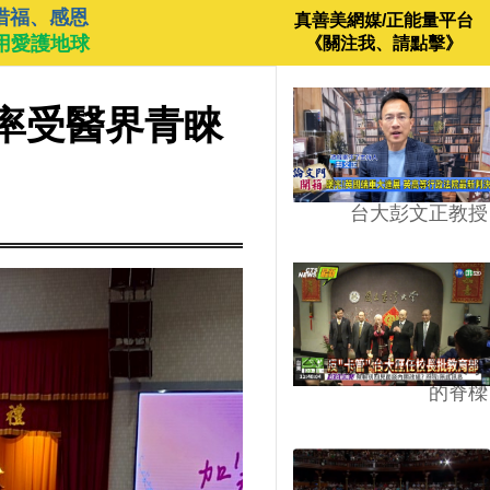
惜福、感恩
真善美網媒/正能量平台
用愛護地球
《關注我、請點擊》
率受醫界青睞
台大彭文正教授
台學版的54/64》大學
的脊樑