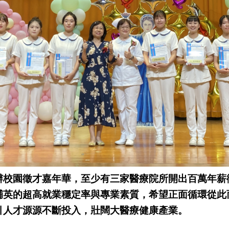
辦校園徵才嘉年華，至少有三家醫療院所開出百萬年薪
輔英的超高就業穩定率與專業素質，希望正面循環從此
引人才源源不斷投入，壯闊大醫療健康產業。