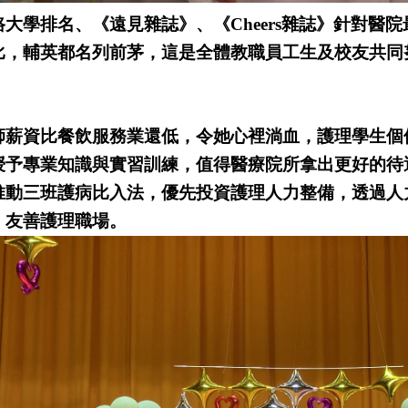
大學排名、《遠見雜誌》、《Cheers雜誌》針對醫
比，輔英都名列前茅，這是全體教職員工生及校友共同
師薪資比餐飲服務業還低，令她心裡淌血，護理學生個
授予專業知識與實習訓練，值得醫療院所拿出更好的待
推動三班護病比入法，優先投資護理人力整備，透過人
、友善護理職場。