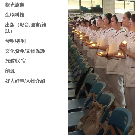
觀光旅遊
生物科技
出版（影音/圖書/雜
誌）
發明/專利
文化資產/文物保護
旅館/民宿
能源
好人好事/人物介紹