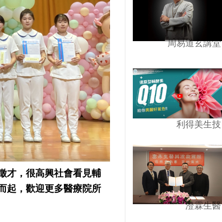
周易道玄講堂
利得美生技
徵才，很高興社會看見輔
而起，歡迎更多醫療院所
澄霖生醫