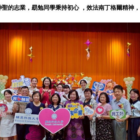
神聖的志業，勗勉同學秉持初心 ，效法南丁格爾精神