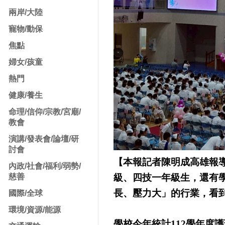
兩岸/大陸
寵物/動保
焦點
婦女/孩童
熱門
健康/養生
命理/信仰/宗教/宮廟/
教會
演講/發表會/論壇/研
討會
【本報記者陳明成高雄報導
內政/社會/福利/弱勢/
級、四技一年級生，還有
慈善
長、壓力大」的行業，看
國際/全球
環境/資源/能源
學校今年統計112學年度