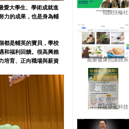
院最愛大學生、學術成就進
仙饌扶輪社
努力的成果，也是身為輔
個都是輔英的寶貝，學校
遇和福利回饋。很高興賴
寵樂健康照護體系
力培育、正向職場與薪資
昇揚淨化科技